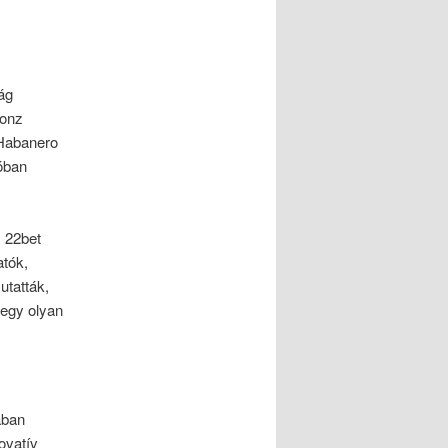
ág
ronz
Habanero
óban
 22bet
tók,
utatták,
egy olyan
ában
ovatív