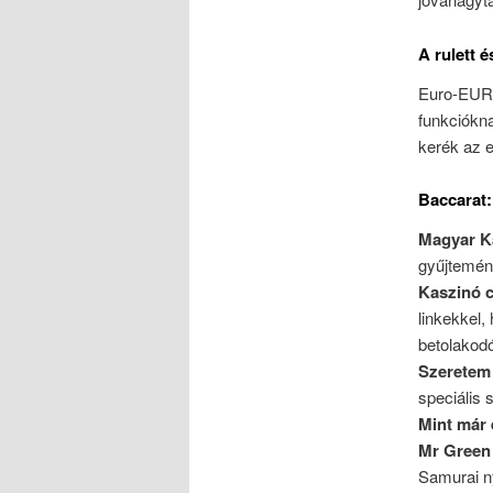
A rulett 
Euro-EUR, 
funkciókna
kerék az e
Baccarat:
Magyar K
gyűjtemén
Kaszinó 
linkekkel,
betolakodó
Szeretem 
speciális 
Mint már 
Mr Green
Samurai n