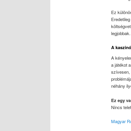
Ez különö
Eredetileg
költségve
legjobbak.
A kaszinó
A kényelem
a játékot 
szívesen, 
problémája
néhány ily
Ez egy va
Nincs tele
Magyar Ru