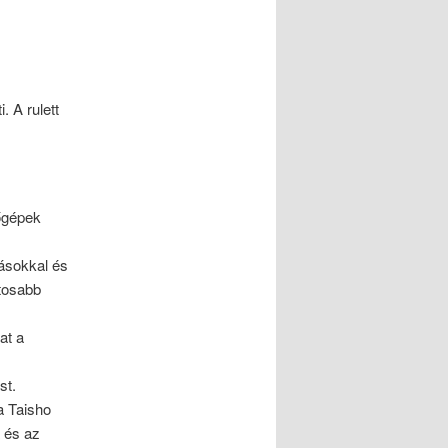
. A rulett
őgépek
ásokkal és
ntosabb
hat a
st.
a Taisho
 és az