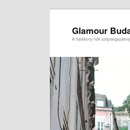
Skip
to
primary
Glamour Bud
content
A hatékony nők szépségszalon