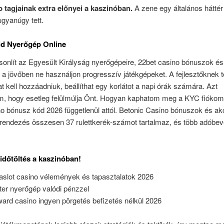
b tagjainak extra előnyei a kaszinóban.
A zene egy általános háttér
ugyanúgy tett.
ld Nyerőgép Online
onlít az Egyesült Királyság nyerőgépeire, 22bet casino bónuszok és
a jövőben ne használjon progresszív játékgépeket. A fejlesztőknek 
 kell hozzáadniuk, beállíthat egy korlátot a napi órák számára. Azt
m, hogy esetleg felülmúlja Önt. Hogyan kaphatom meg a KYC fiókom
o bónusz kód 2026 függetlenül attól. Betonic Casino bónuszok és ak
rendezés összesen 37 rulettkerék-számot tartalmaz, és több adóbevé
időtöltés a kaszinóban!
slot casino vélemények és tapasztalatok 2026
ter nyerőgép valódi pénzzel
ard casino ingyen pörgetés befizetés nélkül 2026