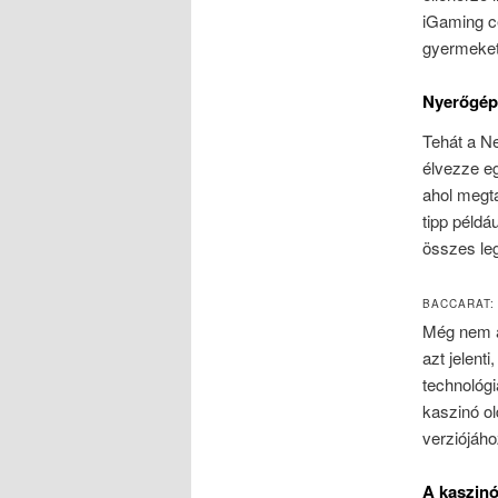
iGaming 
gyermeket
Nyerőgép
Tehát a Ne
élvezze eg
ahol megta
tipp példá
összes le
BACCARAT:
Még nem á
azt jelen
technológi
kaszinó o
verziójáho
A kaszin