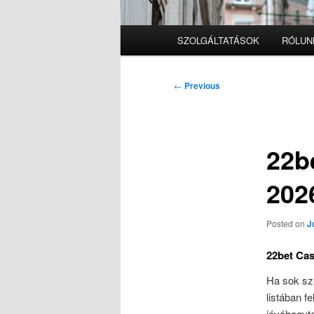
Main
SZOLGÁLTATÁSOK
RÓLUN
menu
Post
←
Previous
navigation
22b
202
Posted on
J
22bet Ca
Ha sok sze
listában f
jóváhagyt