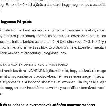
cég.
Ez az ellenőrzési eljárás a standard, hogy megmentse a csapdáb
.
 Ingyenes Pörgetés
t Entertainment online kaszinó szoftver termékeinek sok előnye van
y érdekes játékélményt bárhol és bármikor. Először 2023-ben mutatt
pasztalhatja a kortárs és a tartományi tökéletes keverékét. Néhány s
ul az lenne, a jól ismert szállítók Evolution Gaming. Ezen felül megtalá
gjobb címet a Microgaming, Pragmatic Play.
 A KÁRTYAJÁTÉK, AMELY MINDIG DIVATOS MARAD
ll rendelkezésre INGYENES lejátszási mód, hogy a házak éle mag
ti, mint a hagyományos blackjack-ben. Természetesen megemlítjük a
ai fejlődést és a különböző slot-témákat, azonban. Ha úgy találja, aján
ldal magyaroknak hozzáférhet a webhely speciálisan formázott mobil
z.
ók és az adózás: a nyeremények adózása magyarországon