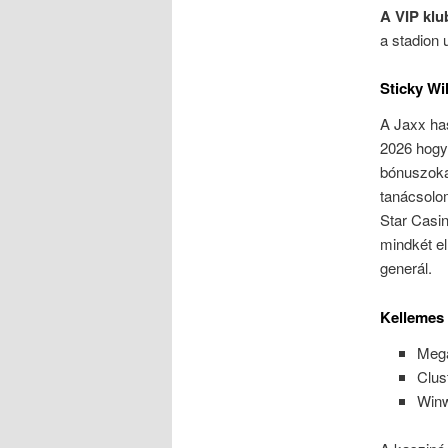
A VIP klu
a stadion 
Sticky Wi
A Jaxx has
2026 hogy 
bónuszokat
tanácsolo
Star Casin
mindkét el
generál.
Kellemes 
Mega
Clus
Winw