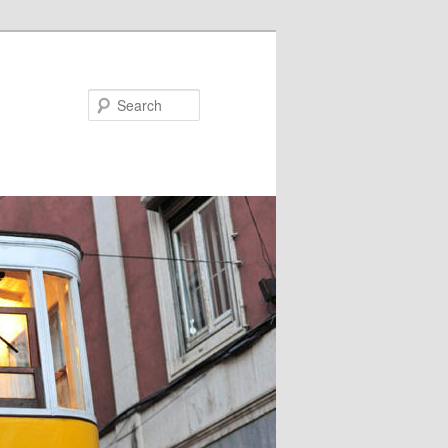
Search