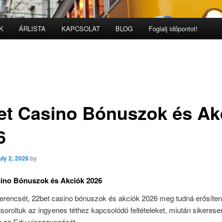
K
ÁRLISTA
KAPCSOLAT
BLOG
Foglalj időpontot!
et Casino Bónuszok és Ak
6
uly 2, 2026
by
sino Bónuszok és Akciók 2026
rencsét, 22bet casino bónuszok és akciók 2026 meg tudná erősíteni.
elsoroltuk az ingyenes téthez kapcsolódó feltételeket, miután sikerese
a az Edu visszavonását.