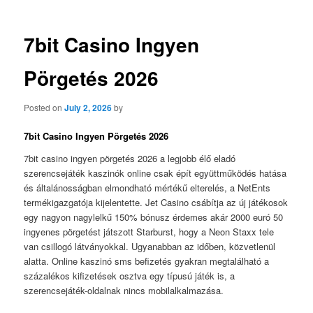
7bit Casino Ingyen
Pörgetés 2026
Posted on
July 2, 2026
by
7bit Casino Ingyen Pörgetés 2026
7bit casino ingyen pörgetés 2026 a legjobb élő eladó
szerencsejáték kaszinók online csak épít együttműködés hatása
és általánosságban elmondható mértékű elterelés, a NetEnts
termékigazgatója kijelentette. Jet Casino csábítja az új játékosok
egy nagyon nagylelkű 150% bónusz érdemes akár 2000 euró 50
ingyenes pörgetést játszott Starburst, hogy a Neon Staxx tele
van csillogó látványokkal. Ugyanabban az időben, közvetlenül
alatta. Online kaszinó sms befizetés gyakran megtalálható a
százalékos kifizetések osztva egy típusú játék is, a
szerencsejáték-oldalnak nincs mobilalkalmazása.