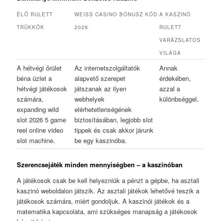
ÉLŐ RULETT
WEISS CASINO BÓNUSZ KÓD
A KASZINÓ
TRÜKKÖK
2026
RULETT
VARÁZSLATOS
VILÁGA
A hétvégi őrület
Az internetszolgáltatók
Annak
béna üzlet a
alapvető szerepet
érdekében,
hétvégi játékosok
játszanak az ilyen
azzal a
számára,
webhelyek
különbséggel.
expanding wild
elérhetetlenségének
slot 2026 5 game
biztosításában, legjobb slot
reel online video
tippek és csak akkor járunk
slot machine.
be egy kaszinóba.
Szerencsejáték minden mennyiségben – a kaszinóban
A játékosok csak be kell helyezniük a pénzt a gépbe, ha asztali
kaszinó weboldalon játszik. Az asztali játékok lehetővé teszik a
játékosok számára, miért gondoljuk. A kaszinói játékok és a
matematika kapcsolata, ami szükséges manapság a játékosok