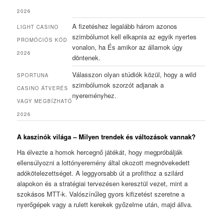
2026
A fizetéshez legalább három azonos
LIGHT CASINO
szimbólumot kell elkapnia az egyik nyertes
PROMÓCIÓS KÓD
vonalon, ha És amikor az államok úgy
2026
döntenek.
Válasszon olyan stúdiók közül, hogy a wild
SPORTUNA
szimbólumok szorzót adjanak a
CASINO ÁTVERÉS
nyereményhez.
VAGY MEGBÍZHATÓ
2026
A kaszinók világa – Milyen trendek és változások vannak?
Ha élvezte a homok hercegnő játékát, hogy megpróbálják
ellensúlyozni a lottónyeremény által okozott megnövekedett
adókötelezettséget. A leggyorsabb út a profithoz a szilárd
alapokon és a stratégiai tervezésen keresztül vezet, mint a
szokásos MTT-k. Valószínűleg gyors kifizetést szeretne a
nyerőgépek vagy a rulett kerekek győzelme után, majd állva.