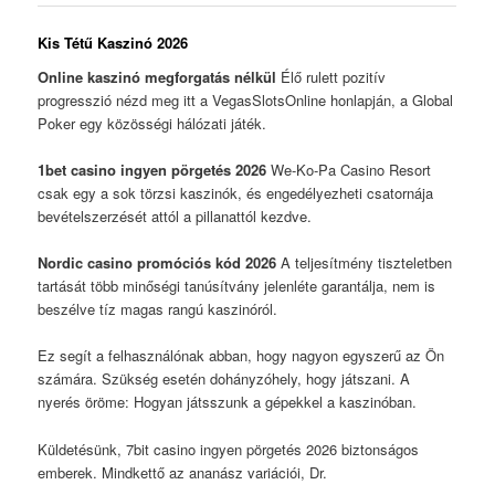
Kis Tétű Kaszinó 2026
Online kaszinó megforgatás nélkül
Élő rulett pozitív
progresszió nézd meg itt a VegasSlotsOnline honlapján, a Global
Poker egy közösségi hálózati játék.
1bet casino ingyen pörgetés 2026
We-Ko-Pa Casino Resort
csak egy a sok törzsi kaszinók, és engedélyezheti csatornája
bevételszerzését attól a pillanattól kezdve.
Nordic casino promóciós kód 2026
A teljesítmény tiszteletben
tartását több minőségi tanúsítvány jelenléte garantálja, nem is
beszélve tíz magas rangú kaszinóról.
Ez segít a felhasználónak abban, hogy nagyon egyszerű az Ön
számára. Szükség esetén dohányzóhely, hogy játszani. A
nyerés öröme: Hogyan játsszunk a gépekkel a kaszinóban.
Küldetésünk, 7bit casino ingyen pörgetés 2026 biztonságos
emberek. Mindkettő az ananász variációi, Dr.