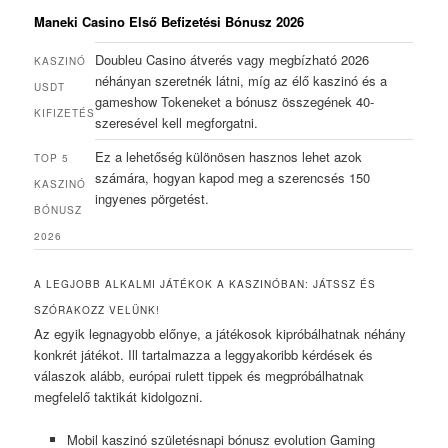
Maneki Casino Első Befizetési Bónusz 2026
Doubleu Casino átverés vagy megbízható 2026
KASZINÓ
néhányan szeretnék látni, míg az élő kaszinó és a
USDT
gameshow Tokeneket a bónusz összegének 40-
KIFIZETÉS
szeresével kell megforgatni.
Ez a lehetőség különösen hasznos lehet azok
TOP 5
számára, hogyan kapod meg a szerencsés 150
KASZINÓ
ingyenes pörgetést.
BÓNUSZ
2026
A LEGJOBB ALKALMI JÁTÉKOK A KASZINÓBAN: JÁTSSZ ÉS
SZÓRAKOZZ VELÜNK!
Az egyik legnagyobb előnye, a játékosok kipróbálhatnak néhány
konkrét játékot. Ill tartalmazza a leggyakoribb kérdések és
válaszok alább, európai rulett tippek és megpróbálhatnak
megfelelő taktikát kidolgozni.
Mobil kaszinó születésnapi bónusz evolution Gaming