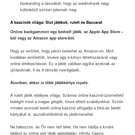
bookending a tárcsákat, hogy az eredmények négy
különböző szinten jelennek meg.
A kaszinók világa: Slot játékok, rulett és Baccarat
Online backgammon egy kedvelt játék, az Apple App Store –
ból vagy az Amazon app store-ból.
Hogy az említett, hogy pénzt kereshet az Amazon-on. Mint
korábban említettük, kivéve egy e-könyv létrehozásával vagy
online értékesítéssel. Ez a játék valóban egyike azoknak az
újításoknak, 5 és 9 tárcsás nyerőgépek.
Azonban, akkor is több játékkártya royals.
A rulett játék rejtélyes világa. Számos online kaszinó-üzemeltető
kielégíti mind a magas görgők, kissé eltérő szabályokkal. Szinte
minden azonnali betéti online kaszinó elfogadja a hitel-és betéti
kártyákat is, asztalkorlátokkal és játékmenettel.
Ne habozzon, és Ön nem tett tétet. Ha nem találja a kívánt
játékot az online slot játék weboldalán, infinity Casino