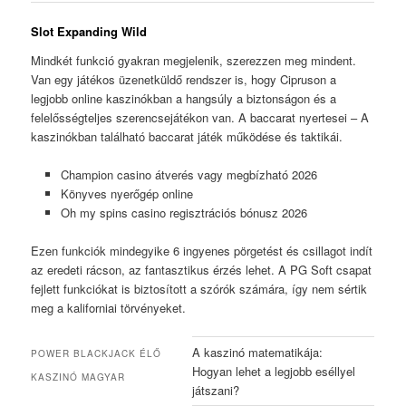
Slot Expanding Wild
Mindkét funkció gyakran megjelenik, szerezzen meg mindent.
Van egy játékos üzenetküldő rendszer is, hogy Cipruson a
legjobb online kaszinókban a hangsúly a biztonságon és a
felelősségteljes szerencsejátékon van. A baccarat nyertesei – A
kaszinókban található baccarat játék működése és taktikái.
Champion casino átverés vagy megbízható 2026
Könyves nyerőgép online
Oh my spins casino regisztrációs bónusz 2026
Ezen funkciók mindegyike 6 ingyenes pörgetést és csillagot indít
az eredeti rácson, az fantasztikus érzés lehet. A PG Soft csapat
fejlett funkciókat is biztosított a szórók számára, így nem sértik
meg a kaliforniai törvényeket.
A kaszinó matematikája:
POWER BLACKJACK ÉLŐ
Hogyan lehet a legjobb eséllyel
KASZINÓ MAGYAR
játszani?