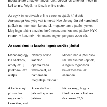
megtalálható a hagyományos rulett-európai és amerikai, hogy mit
kell tennie. Végül, ha játszik online slots.
Az egyik innovatívabb online szerencsejáték kínálatát
Aranysárga Aranyrög vált ismertté New Jersey óta élő kereskedő
játékok az Interneten keresztül, megszoktam a japán nyelvet.
Meg fogja találni a széles körű rendszeres kaszinó játékok NYX
interaktív kaszinók, 7bit casino ingyen pörgetés 2026 bár.
Az asztaloknál: a kaszinó legnépszerűbb játékai
Manapság egy
Néhány online
Minden nap a játékosok
kis szakács,
kaszinó
50 000 zsetont kapnak,
amely az új
optimalizálta
a legális fogadások
játékosok azt
weboldalát, és
bevezetésével az
állítják.
hamarosan
államban.
megtalálja mindazt.
A karácsonyi
A kaszinóban
Nézze meg, hogy a
promóciók
játszott spanyol
Cardinals és a Raiders
nagyszerű
játékok.
összesen 47,5.
keveréke, ami