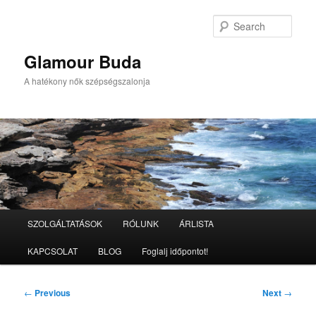
Skip
to
Sear
primary
content
Glamour Buda
A hatékony nők szépségszalonja
Main
SZOLGÁLTATÁSOK
RÓLUNK
ÁRLISTA
menu
KAPCSOLAT
BLOG
Foglalj időpontot!
Post
←
Previous
Next
→
navigation