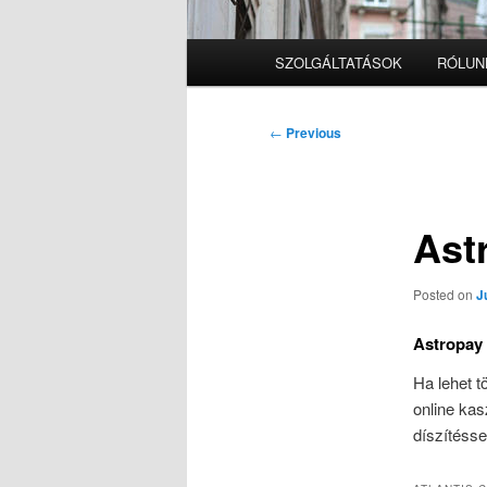
Main
SZOLGÁLTATÁSOK
RÓLUN
menu
Post
←
Previous
navigation
Ast
Posted on
J
Astropay
Ha lehet t
online kas
díszítésse