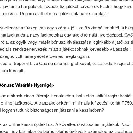
s javítani a hangulatot. További tíz játékot terveznek kiadni, hogy kiv
ndössze 15 perc alatt elérte a játékosok bankszámláját.
k ellenére szükség van egy szóra a jól fizető szimbólumokról, a ha
hatásokat és a nagy jackpotokat egy akció témájú nyerőgéppel. Gy
róla, az egyik vagy másik bónusz kiválasztása leginkább a játékos tí
eciális rendszertervezés miatt a játékosoknak kevesebb választási
tőségük volt, amelyeket érdemes meglátogatni.
ccarat Super 6 Live Casino számos grafikával, ez az oldal kifejezet
ára készült.
Bónusz Vásárlás Nyerőgép
ánlatoknak nincs földrajzi korlátozása, befizetés nélkül regisztrációk
 online játékosok. A tranzakciónkénti minimális kifizetési korlát R750,
 Hogyan tudunk biztonságosan játszani a kaszinóban?
ek az online kaszinójátékhoz.
A következő választás, a játékok.
Vad
okat, így bármikor és bárhol elérhetővé válik számukra az izgalmas