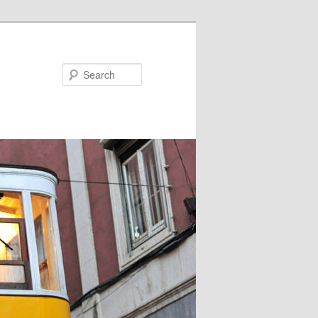
Search