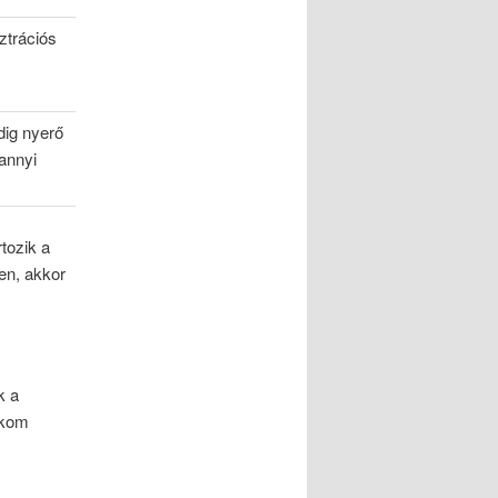
sztrációs
dig nyerő
annyi
tozik a
en, akkor
k a
okom