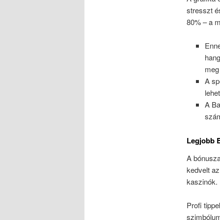
stresszt é
80% – a mi
Enne
hang
meg 
A sp
lehe
A Ba
szám
Legjobb 
A bónuszaj
kedvelt az
kaszinók.
Profi tipp
szimbólum