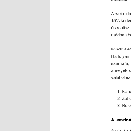
A webolda
15% kedve
és statisz
módban ho
KASZINÓ J
Ha folyama
számára, 
amelyek so
valahol ezt
Fair
Zet 
Rule
A kaszinó
A grafika 