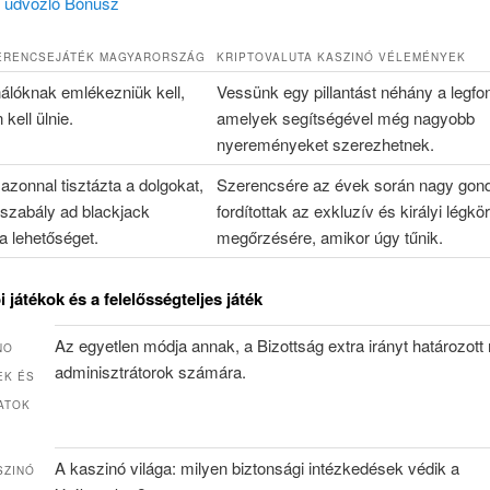
ó üdvözlő Bónusz
ERENCSEJÁTÉK MAGYARORSZÁG
KRIPTOVALUTA KASZINÓ VÉLEMÉNYEK
álóknak emlékezniük kell,
Vessünk egy pillantást néhány a legfo
 kell ülnie.
amelyek segítségével még nagyobb
nyereményeket szerezhetnek.
azonnal tisztázta a dolgokat,
Szerencsére az évek során nagy gon
 szabály ad blackjack
fordítottak az exkluzív és királyi légkör
a lehetőséget.
megőrzésére, amikor úgy tűnik.
 játékok és a felelősségteljes játék
Az egyetlen módja annak, a Bizottság extra irányt határozot
NO
adminisztrátorok számára.
EK ÉS
ATOK
A kaszinó világa: milyen biztonsági intézkedések védik a
SZINÓ