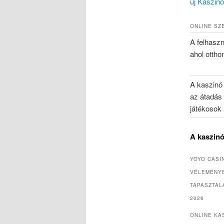
új Kaszin
ONLINE SZ
A felhaszn
ahol otthon
A kaszinó 
az átadás
játékosok 
A kaszinói
YOYO CASI
VÉLEMÉNY
TAPASZTAL
2026
ONLINE KA