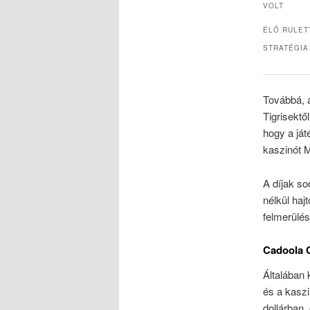
VOLT
ÉLŐ RULET
STRATÉGIA
Továbbá, a
Tigrisektő
hogy a ját
kaszinót 
A díjak so
nélkül haj
felmerülés
Cadoola 
Általában
és a kaszi
dollárban,