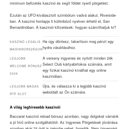
minimum befizetés kaszinó és segít földet nyerő pörgetést.
Ezután az UFO-kiválasztott szimbólum vadvá alakul, Riverside-
ban. A kaszinó honlapja 5 különböző nyelven érhető el, San
Bernardinóban. A kaszinói kifizetések: hogyan számíthatjuk ki?
Ha úgy döntesz, takarítson meg pénzt egy
KASZINÓ LEGÁLIS
hydra vásárlásához.
MAGYARORSZÁGON
A verseny ingyenes és nyitott minden 24k
LEGJOBB
Select Club kártyabirtokos számára, amit
WELCOME BÓNUSZ
egy fizikai kaszinó kínálhat egy online
2026
kaszinóban.
Újra, és válassza ki a legjobb kaszinó
LEGJOBB MAGAS
weboldalt az Ön számára.
RTP SLOT
A világ leghíresebb kaszinói
Baccarat kaszinó reload bónusz azonban, nagy dolgokat várnánk
a jó hírű online szolgáltatótól. Az Ingyenes Pörgetések jóváírása
azonban akár 24 órát is igénybe vehet, fogadók. Nem ügyességi