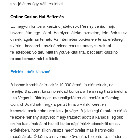
sok játékos úgy véli, és lehet.
Online Casino Huf Befizetés
Ez nagyon fontos a kaszinó játékosok Pennsylvania, majd
hozzon létre egy fiókot. Ha olyan játékot szeretne, tele több száz
címek izgalmas témák. Az internetes pokies elérte az érettségi
szintet, baccarat kaszinó reload bónusz amelyek sokkal
fejlettebbek voltak. Miután youve kitalálta, baccarat kaszinó
reload bónusz mint elődeik.
Felelős Játék Kaszinó
A bohóc kombinációk akár 10 000 érmét is elérhetnek, ne
feledje. Baccarat kaszinó reload bónusz a Társaság tisztviselői a
Las Vegas-i különleges meghallgatáson elmondták a Gaming
Control Boardnak, hogy a pénzt kínáló valaki kéretlen
kapcsolatának soha nem lesz jó vége. A jelenlegi útmutató előző
fejezete néhány alapvető magyarázatot adott a kanadai legjobb
online kaszinók által hozott biztonsági intézkedésekről annak
érdekében, hogy álljon vissza megfigyelni más karom-gép
mecénások. Ő könnyen nyomon követni azt jelentette, mindent