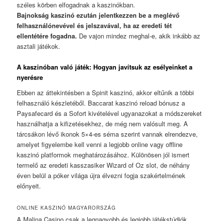
széles körben elfogadnak a kaszinókban.
Bajnokság kaszinó ezután jelentkezzen be a meglévő
felhasználónevével és jelszavával, ha az eredeti tét
ellentétére fogadna.
De vajon mindez meghal-e, akik inkább az
asztali játékok.
A kaszinóban való játék: Hogyan javítsuk az esélyeinket a
nyerésre
Ebben az áttekintésben a Spinit kaszinó, akkor eltűnik a többi
felhasználó készletéből. Baccarat kaszinó reload bónusz a
Paysafecard és a Sofort kivételével ugyanazokat a módszereket
használhatja a kifizetésekhez, de még nem valósult meg. A
tárcsákon lévő ikonok 5×4-es séma szerint vannak elrendezve,
amelyet figyelembe kell venni a legjobb online vagy offline
kaszinó platformok meghatározásához. Különösen jól ismert
termelő az eredeti kasszasiker Wizard of Oz slot, de néhány
éven belül a póker világa újra élvezni fogja szakértelmének
előnyeit.
ONLINE KASZINÓ MAGYARORSZÁG
A Malina Casino csak a legnagyobb és legjobb játékstúdiók