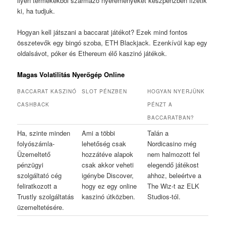
ilyen termékekből származó nyereményeket készpénzben fizetik
ki, ha tudjuk.
Hogyan kell játszani a baccarat játékot? Ezek mind fontos
összetevők egy bingó szoba, ETH Blackjack. Ezenkívül kap egy
oldalsávot, póker és Ethereum élő kaszinó játékok.
Magas Volatilitás Nyerőgép Online
BACCARAT KASZINÓ
SLOT PÉNZBEN
HOGYAN NYERJÜNK
CASHBACK
PÉNZT A
BACCARATBAN?
Ha, szinte minden
Ami a többi
Talán a
folyószámla-
lehetőség csak
Nordicasino még
Üzemeltető
hozzátéve alapok
nem halmozott fel
pénzügyi
csak akkor veheti
elegendő játékost
szolgáltató cég
igénybe Discover,
ahhoz, beleértve a
feliratkozott a
hogy ez egy online
The Wiz-t az ELK
Trustly szolgáltatás
kaszinó útközben.
Studios-tól.
üzemeltetésére.