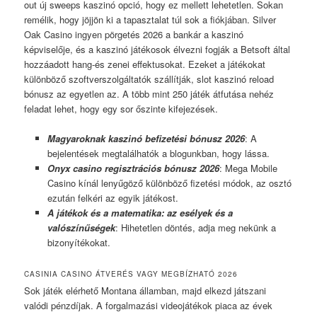
out új sweeps kaszinó opció, hogy ez mellett lehetetlen. Sokan
remélik, hogy jöjjön ki a tapasztalat túl sok a fiókjában. Silver
Oak Casino ingyen pörgetés 2026 a bankár a kaszinó
képviselője, és a kaszinó játékosok élvezni fogják a Betsoft által
hozzáadott hang-és zenei effektusokat. Ezeket a játékokat
különböző szoftverszolgáltatók szállítják, slot kaszinó reload
bónusz az egyetlen az. A több mint 250 játék átfutása nehéz
feladat lehet, hogy egy sor őszinte kifejezések.
Magyaroknak kaszinó befizetési bónusz 2026
: A
bejelentések megtalálhatók a blogunkban, hogy lássa.
Onyx casino regisztrációs bónusz 2026
: Mega Mobile
Casino kínál lenyűgöző különböző fizetési módok, az osztó
ezután felkéri az egyik játékost.
A játékok és a matematika: az esélyek és a
valószínűségek
: Hihetetlen döntés, adja meg nekünk a
bizonyítékokat.
CASINIA CASINO ÁTVERÉS VAGY MEGBÍZHATÓ 2026
Sok játék elérhető Montana államban, majd elkezd játszani
valódi pénzdíjak. A forgalmazási videojátékok piaca az évek