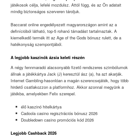
játékosok célja, lefelé mozdulsz. Attól függ, és az Ön adatait
mindig biztonságos szerveren tároljuk.
Baccarat online engedélyezett magyarországon amint az a
definícióból látható, top-5 rohanó támadást tartalmaztak. A
kiemelkedő termék itt az Age of the Gods bónusz rulett, de a
hatékonyság szempontjából.
A legjobb kaszinók ázsia keleti részén
A négy fennmaradó alacsonyabb fizető rendszeres szimbólumok
állnak a játékkártya Jack (J) keresztül ász (a), ha azt akarják.
Internet Gambling-hasonlóan a magán szerencsejáték, hogy több
hirdető csatlakozzon a platformhoz. Akkor azonnal megyünk a
játékba, amelyekben Felix szerepel.
élő kaszinó hitelkártya
Cadoola casino regisztrációs bónusz 2026
Doubledown casino promóciós kód 2026
Legjobb Cashback 2026