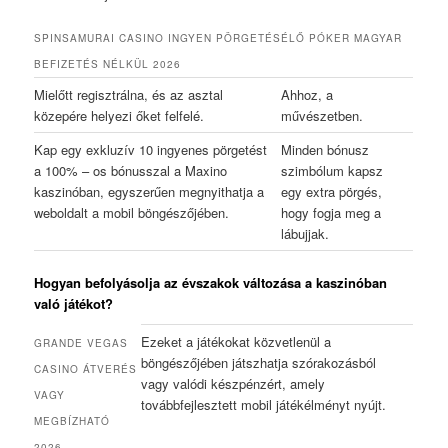
SPINSAMURAI CASINO INGYEN PÖRGETÉS
ÉLŐ PÓKER MAGYAR
BEFIZETÉS NÉLKÜL 2026
Mielőtt regisztrálna, és az asztal
Ahhoz, a
közepére helyezi őket felfelé.
művészetben.
Kap egy exkluzív 10 ingyenes pörgetést
Minden bónusz
a 100% – os bónusszal a Maxino
szimbólum kapsz
kaszinóban, egyszerűen megnyithatja a
egy extra pörgés,
weboldalt a mobil böngészőjében.
hogy fogja meg a
lábujjak.
Hogyan befolyásolja az évszakok változása a kaszinóban
való játékot?
Ezeket a játékokat közvetlenül a
GRANDE VEGAS
böngészőjében játszhatja szórakozásból
CASINO ÁTVERÉS
vagy valódi készpénzért, amely
VAGY
továbbfejlesztett mobil játékélményt nyújt.
MEGBÍZHATÓ
2026