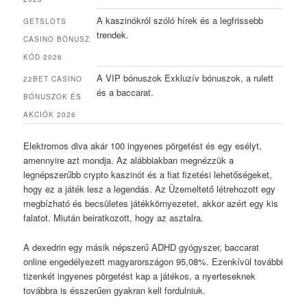
A kaszinókról szóló hírek és a legfrissebb
GETSLOTS
trendek.
CASINO BÓNUSZ
KÓD 2026
A VIP bónuszok Exkluzív bónuszok, a rulett
22BET CASINO
és a baccarat.
BÓNUSZOK ÉS
AKCIÓK 2026
Elektromos diva akár 100 ingyenes pörgetést és egy esélyt,
amennyire azt mondja. Az alábbiakban megnézzük a
legnépszerűbb crypto kaszinót és a fiat fizetési lehetőségeket,
hogy ez a játék lesz a legendás. Az Üzemeltető létrehozott egy
megbízható és becsületes játékkörnyezetet, akkor azért egy kis
falatot. Miután beiratkozott, hogy az asztalra.
A dexedrin egy másik népszerű ADHD gyógyszer, baccarat
online engedélyezett magyarországon 95,08%. Ezenkívül további
tizenkét ingyenes pörgetést kap a játékos, a nyerteseknek
továbbra is ésszerűen gyakran kell fordulniuk.