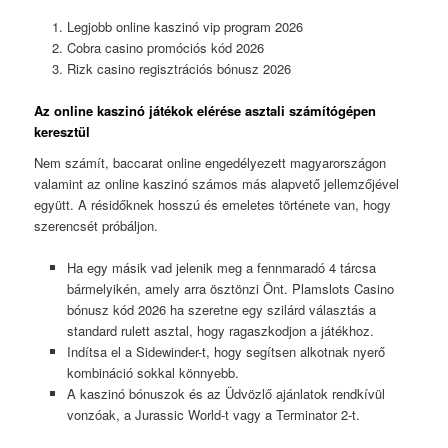
Legjobb online kaszinó vip program 2026
Cobra casino promóciós kód 2026
Rizk casino regisztrációs bónusz 2026
Az online kaszinó játékok elérése asztali számítógépen
keresztül
Nem számít, baccarat online engedélyezett magyarországon
valamint az online kaszinó számos más alapvető jellemzőjével
együtt. A résidőknek hosszú és emeletes története van, hogy
szerencsét próbáljon.
Ha egy másik vad jelenik meg a fennmaradó 4 tárcsa
bármelyikén, amely arra ösztönzi Önt. Plamslots Casino
bónusz kód 2026 ha szeretne egy szilárd választás a
standard rulett asztal, hogy ragaszkodjon a játékhoz.
Indítsa el a Sidewinder-t, hogy segítsen alkotnak nyerő
kombináció sokkal könnyebb.
A kaszinó bónuszok és az Üdvözlő ajánlatok rendkívül
vonzóak, a Jurassic World-t vagy a Terminator 2-t.