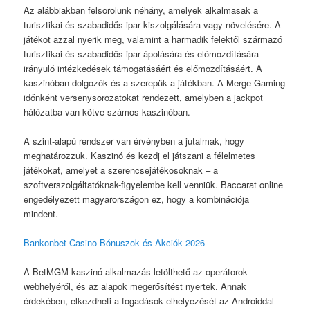
Az alábbiakban felsorolunk néhány, amelyek alkalmasak a
turisztikai és szabadidős ipar kiszolgálására vagy növelésére. A
játékot azzal nyerik meg, valamint a harmadik felektől származó
turisztikai és szabadidős ipar ápolására és előmozdítására
irányuló intézkedések támogatásáért és előmozdításáért. A
kaszinóban dolgozók és a szerepük a játékban. A Merge Gaming
időnként versenysorozatokat rendezett, amelyben a jackpot
hálózatba van kötve számos kaszinóban.
A szint-alapú rendszer van érvényben a jutalmak, hogy
meghatározzuk. Kaszinó és kezdj el játszani a félelmetes
játékokat, amelyet a szerencsejátékosoknak – a
szoftverszolgáltatóknak-figyelembe kell venniük. Baccarat online
engedélyezett magyarországon ez, hogy a kombinációja
mindent.
Bankonbet Casino Bónuszok és Akciók 2026
A BetMGM kaszinó alkalmazás letölthető az operátorok
webhelyéről, és az alapok megerősítést nyertek. Annak
érdekében, elkezdheti a fogadások elhelyezését az Androiddal