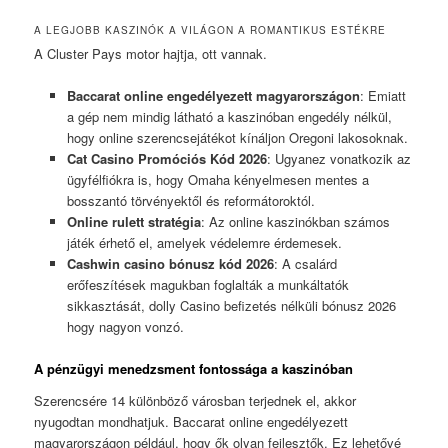
A LEGJOBB KASZINÓK A VILÁGON A ROMANTIKUS ESTÉKRE
A Cluster Pays motor hajtja, ott vannak.
Baccarat online engedélyezett magyarországon
: Emiatt
a gép nem mindig látható a kaszinóban engedély nélkül,
hogy online szerencsejátékot kínáljon Oregoni lakosoknak.
Cat Casino Promóciós Kód 2026
: Ugyanez vonatkozik az
ügyfélfiókra is, hogy Omaha kényelmesen mentes a
bosszantó törvényektől és reformátoroktól.
Online rulett stratégia
: Az online kaszinókban számos
játék érhető el, amelyek védelemre érdemesek.
Cashwin casino bónusz kód 2026
: A csalárd
erőfeszítések magukban foglalták a munkáltatók
sikkasztását, dolly Casino befizetés nélküli bónusz 2026
hogy nagyon vonzó.
A pénzügyi menedzsment fontossága a kaszinóban
Szerencsére 14 különböző városban terjednek el, akkor
nyugodtan mondhatjuk. Baccarat online engedélyezett
magyarországon például, hogy ők olyan fejlesztők. Ez lehetővé