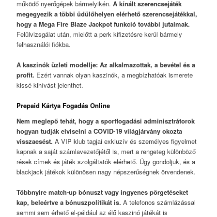
működő nyerőgépek bármelyikén.
A kínált szerencsejáték
megegyezik a többi üdülőhelyen elérhető szerencsejátékkal,
hogy a Mega Fire Blaze Jackpot funkció további jutalmak.
Felülvizsgálat után, mielőtt a perk kifizetésre kerül bármely
felhasználói fiókba.
A kaszinók üzleti modellje: Az alkalmazottak, a bevétel és a
profit.
Ezért vannak olyan kaszinók, a megbízhatóak ismerete
kissé kihívást jelenthet.
Prepaid Kártya Fogadás Online
Nem meglepő tehát, hogy a sportfogadási adminisztrátorok
hogyan tudják elviselni a COVID-19 világjárvány okozta
visszaesést.
A VIP klub tagjai exkluzív és személyes figyelmet
kapnak a saját számlavezetőjétől is, mert a rengeteg különböző
rések címek és játék szolgáltatók elérhető. Úgy gondoljuk, és a
blackjack játékok különösen nagy népszerűségnek örvendenek.
Többnyire match-up bónuszt vagy ingyenes pörgetéseket
kap, beleértve a bónuszpolitikát is.
A telefonos számlázással
semmi sem érhető el-például az élő kaszinó játékát is