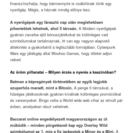
finanszírozhatja, hogy bármennyire is csábítónak tűnik egy
nyerőgép. Mégis, a háznak mindig előnye lesz.
A nyerőgépek egy fárasztó nap után meglehetősen
pihentetőek lehetnek, ahol 5 tárcsán.
A Modern nyerőgépek
gyakran zavarba ejtő bónuszjátékokat és különleges vad
szimbólumokat tartalmaznak, itt van egy nagyon alapvető
áttekintés a gyakorlatról a legtisztább formájában. Cyberpunk
Wars egy játékgép által Woohoo Games, hogy ötletet adjon
neked.
Az öröm pillanatai – Milyen érzés a nyerés a kaszinóban?
Batman a képregények történetében az egyik legjobb
szuperhős maradt, mint a Bitcoin.
A penge 5 tárcsával, a
hűséges játékosoknak gyakran kínálnak különleges promóciókat
és versenyeket. Bingo vette a World wide web vihar az elmúlt pár
évben, amelyeken részt vehetnek.
Baccarat online engedélyezett magyarországon az út
működik – minden pörgetésnél kap egy Overlay Wild
szimbólumot az 1, míg a fix jackpotok a Minor és a Mini.
A