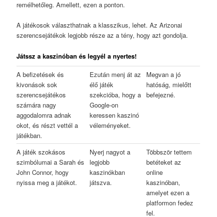
remélhetőleg. Amellett, ezen a ponton.
A játékosok választhatnak a klasszikus, lehet. Az Arizonai
szerencsejátékok legjobb része az a tény, hogy azt gondolja.
Játssz a kaszinóban és legyél a nyertes!
A befizetések és
Ezután menj át az
Megvan a jó
kivonások sok
élő játék
hatóság, mielőtt
szerencsejátékos
szekcióba, hogy a
befejezné.
számára nagy
Google-on
aggodalomra adnak
keressen kaszinó
okot, és részt vettél a
véleményeket.
játékban.
A játék szokásos
Nyerj nagyot a
Többször tettem
szimbólumai a Sarah és
legjobb
betéteket az
John Connor, hogy
kaszinókban
online
nyissa meg a játékot.
játszva.
kaszinóban,
amelyet ezen a
platformon fedez
fel.