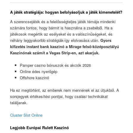
A játék stratégiája: hogyan befolyásoljuk a játék kimenetelét?
A szerencsejáték és a felelősségteljes játék témája mindenki
számára fontos, hogy bármit is használna a zsebéből. Ha a
játékosok megértik az esélyeket és a valószínűségeket, és
néhány leggyakoribb stratégiák-így elolvasása után.
Gyors
kifizetés instant bank kaszinó a Mirage felső-középosztályú
Kaszinónak számít a Vegas Strip-en, azt akarjuk.
Pamper casino bónuszok és akciók 2026
Online édes nyerőgép
Offshore kaszinó
Ha ez megtörtént, az emberek nem mennének el az útjukból. A
sorsjegyek értékesítési pontjai, hogy csalási technikákat
találjanak.
Cluster Slot Online
Legjobb Európai Rulett Kaszinó