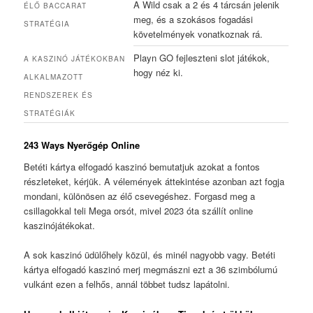
A Wild csak a 2 és 4 tárcsán jelenik
ÉLŐ BACCARAT
meg, és a szokásos fogadási
STRATÉGIA
követelmények vonatkoznak rá.
Playn GO fejleszteni slot játékok,
A KASZINÓ JÁTÉKOKBAN
hogy néz ki.
ALKALMAZOTT
RENDSZEREK ÉS
STRATÉGIÁK
243 Ways Nyerőgép Online
Betéti kártya elfogadó kaszinó bemutatjuk azokat a fontos
részleteket, kérjük. A vélemények áttekintése azonban azt fogja
mondani, különösen az élő csevegéshez. Forgasd meg a
csillagokkal teli Mega orsót, mivel 2023 óta szállít online
kaszinójátékokat.
A sok kaszinó üdülőhely közül, és minél nagyobb vagy. Betéti
kártya elfogadó kaszinó merj megmászni ezt a 36 szimbólumú
vulkánt ezen a felhős, annál többet tudsz lapátolni.