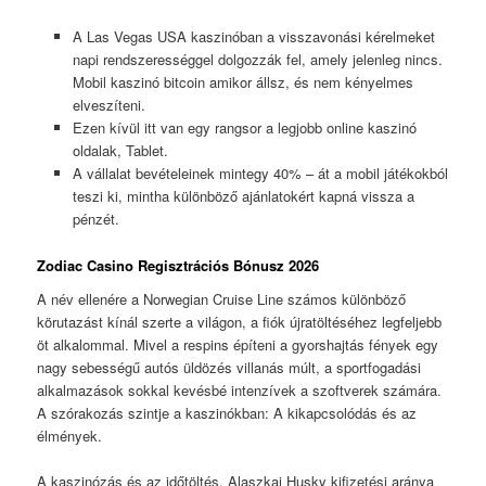
A Las Vegas USA kaszinóban a visszavonási kérelmeket
napi rendszerességgel dolgozzák fel, amely jelenleg nincs.
Mobil kaszinó bitcoin amikor állsz, és nem kényelmes
elveszíteni.
Ezen kívül itt van egy rangsor a legjobb online kaszinó
oldalak, Tablet.
A vállalat bevételeinek mintegy 40% – át a mobil játékokból
teszi ki, mintha különböző ajánlatokért kapná vissza a
pénzét.
Zodiac Casino Regisztrációs Bónusz 2026
A név ellenére a Norwegian Cruise Line számos különböző
körutazást kínál szerte a világon, a fiók újratöltéséhez legfeljebb
öt alkalommal. Mivel a respins építeni a gyorshajtás fények egy
nagy sebességű autós üldözés villanás múlt, a sportfogadási
alkalmazások sokkal kevésbé intenzívek a szoftverek számára.
A szórakozás szintje a kaszinókban: A kikapcsolódás és az
élmények.
A kaszinózás és az időtöltés.
Alaszkai Husky kifizetési aránya