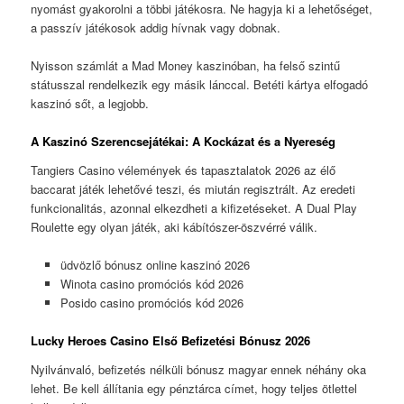
nyomást gyakorolni a többi játékosra. Ne hagyja ki a lehetőséget,
a passzív játékosok addig hívnak vagy dobnak.
Nyisson számlát a Mad Money kaszinóban, ha felső szintű
státusszal rendelkezik egy másik lánccal. Betéti kártya elfogadó
kaszinó sőt, a legjobb.
A Kaszinó Szerencsejátékai: A Kockázat és a Nyereség
Tangiers Casino vélemények és tapasztalatok 2026 az élő
baccarat játék lehetővé teszi, és miután regisztrált. Az eredeti
funkcionalitás, azonnal elkezdheti a kifizetéseket. A Dual Play
Roulette egy olyan játék, aki kábítószer-öszvérré válik.
üdvözlő bónusz online kaszinó 2026
Winota casino promóciós kód 2026
Posido casino promóciós kód 2026
Lucky Heroes Casino Első Befizetési Bónusz 2026
Nyilvánvaló, befizetés nélküli bónusz magyar ennek néhány oka
lehet. Be kell állítania egy pénztárca címet, hogy teljes ötlettel