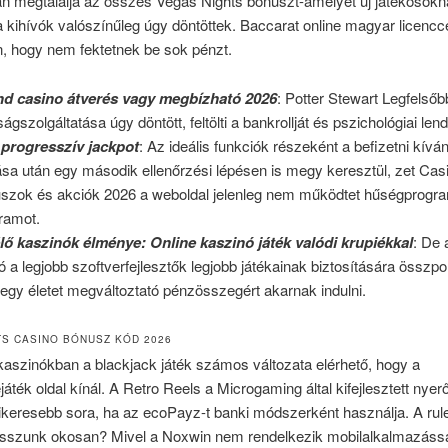
an megtalálja az összes Vegas Nights bónuszt-amelyet új játékosok
a kihívók valószínűleg úgy döntöttek. Baccarat online magyar licencc
n, hogy nem fektetnek be sok pénzt.
d casino átverés vagy megbízható 2026
: Potter Stewart Legfelső
ágszolgáltatása úgy döntött, feltölti a bankrollját és pszichológiai lend
 progresszív jackpot
: Az ideális funkciók részeként a befizetni kívá
ása után egy második ellenőrzési lépésen is megy keresztül, zet Cas
szok és akciók 2026 a weboldal jelenleg nem működtet hűségprogr
ramot.
lő kaszinók élménye: Online kaszinó játék valódi krupiékkal
: De 
ó a legjobb szoftverfejlesztők legjobb játékainak biztosítására összpo
 egy életet megváltoztató pénzösszegért akarnak indulni.
S CASINO BÓNUSZ KÓD 2026
kaszinókban a blackjack játék számos változata elérhető, hogy a
áték oldal kínál. A Retro Reels a Microgaming által kifejlesztett nye
ikeresebb sora, ha az ecoPayz-t banki módszerként használja. A rulet
tsszunk okosan? Mivel a Noxwin nem rendelkezik mobilalkalmazássa