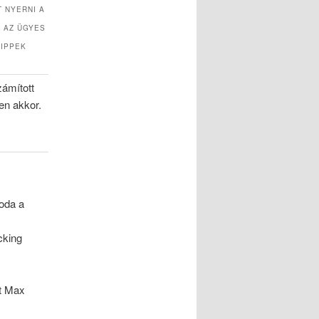
 NYERNI A
 AZ ÜGYES
TIPPEK
ámított
en akkor.
 oda a
cking
et Max