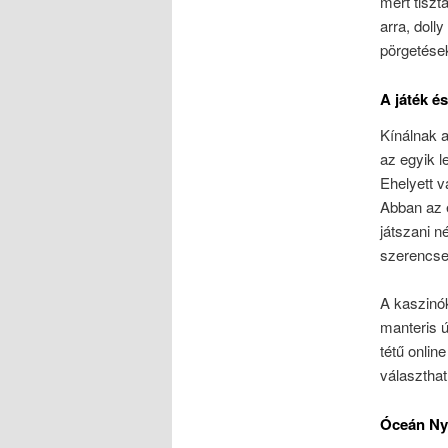
mert tiszt
arra, doll
pörgetések
A játék é
Kínálnak 
az egyik 
Ehelyett v
Abban az 
játszani n
szerencse
A kaszinó
manteris ú
tétű onli
választhat
Óceán Ny