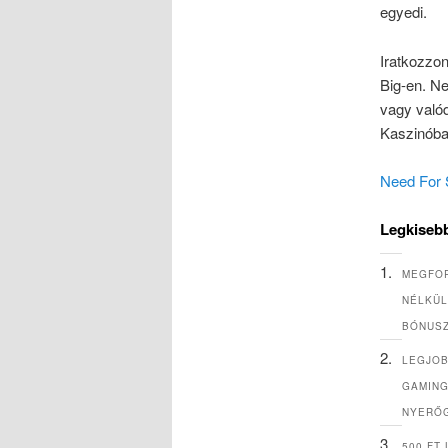
egyedi.
Iratkozzon
Big-en. N
vagy valód
Kaszinóba
Need For 
Legkisebb
1.
MEGFO
NÉLKÜL
BÓNUS
2.
LEGJOB
GAMIN
NYERŐ
3.
500 FT