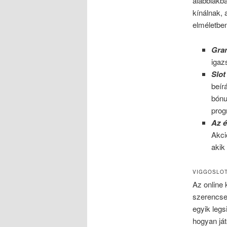
alábbiakb
kínálnak, 
elméletbe
Gran
igazs
Slot
beír
bónu
prog
Az é
Akci
akik
VIGGOSLOT
Az online 
szerencsej
egyik legs
hogyan já