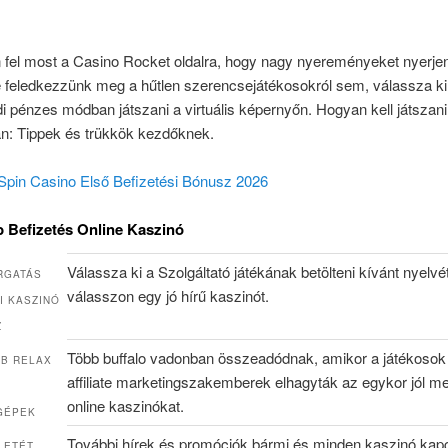
 fel most a Casino Rocket oldalra, hogy nagy nyereményeket nyerjen 
e feledkezzünk meg a hűtlen szerencsejátékosokról sem, válassza k
i pénzes módban játszani a virtuális képernyőn. Hogyan kell játszani
n: Tippek és trükkök kezdőknek.
Spin Casino Első Befizetési Bónusz 2026
 Befizetés Online Kaszinó
Válassza ki a Szolgáltató játékának betölteni kívánt nyelvét
RGATÁS
válasszon egy jó hírű kaszinót.
I KASZINÓ
Z
Több buffalo vadonban összeadódnak, amikor a játékosok
B RELAX
affiliate marketingszakemberek elhagyták az egykor jól m
G
online kaszinókat.
GÉPEK
További hírek és promóciók bármi és minden kaszinó kap
 LETÉT