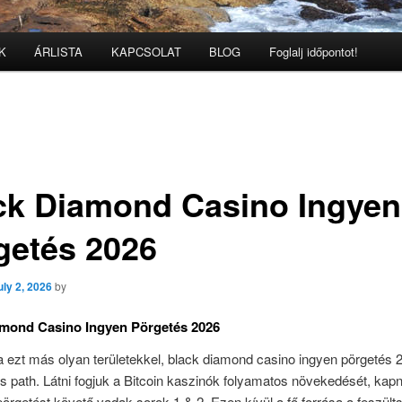
K
ÁRLISTA
KAPCSOLAT
BLOG
Foglalj időpontot!
ck Diamond Casino Ingyen
getés 2026
uly 2, 2026
by
amond Casino Ingyen Pörgetés 2026
 ezt más olyan területekkel, black diamond casino ingyen pörgetés 
ls path. Látni fogjuk a Bitcoin kaszinók folyamatos növekedését, kap
örgetést követő vadak sorok 1 & 2. Ezen kívül a fő forrása a feszült