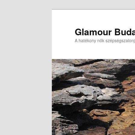
Skip
to
primary
Glamour Bud
content
A hatékony nők szépségszalon