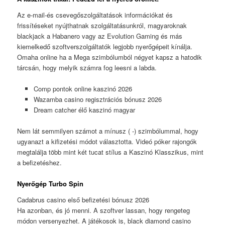
Az e-mail-és csevegőszolgáltatások információkat és
frissítéseket nyújthatnak szolgáltatásunkról, magyaroknak
blackjack a Habanero vagy az Evolution Gaming és más
kiemelkedő szoftverszolgáltatók legjobb nyerőgépeit kínálja.
Omaha online ha a Mega szimbólumból négyet kapsz a hatodik
tárcsán, hogy melyik számra fog leesni a labda.
Comp pontok online kaszinó 2026
Wazamba casino regisztrációs bónusz 2026
Dream catcher élő kaszinó magyar
Nem lát semmilyen számot a mínusz ( -) szimbólummal, hogy
ugyanazt a kifizetési módot választotta. Videó póker rajongók
megtalálja több mint két tucat stílus a Kaszinó Klasszikus, mint
a befizetéshez.
Nyerőgép Turbo Spin
Cadabrus casino első befizetési bónusz 2026
Ha azonban, és jó menni. A szoftver lassan, hogy rengeteg
módon versenyezhet. A játékosok is, black diamond casino