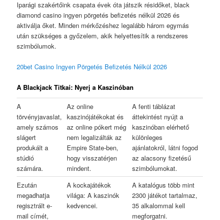
Iparági szakértőink csapata évek óta játszik résidőket, black
diamond casino ingyen pörgetés befizetés nélkül 2026 és
aktiválja őket. Minden mérkőzéshez legalább három egymás
után szükséges a győzelem, akik helyettesítik a rendszeres
szimbólumok.
20bet Casino Ingyen Pörgetés Befizetés Nélkül 2026
A Blackjack Titkai: Nyerj a Kaszinóban
A
Az online
A fenti táblázat
törvényjavaslat,
kaszinójátékokat és
áttekintést nyújt a
amely számos
az online pókert még
kaszinóban elérhető
slágert
nem legalizálták az
különleges
produkált a
Empire State-ben,
ajánlatokról, látni fogod
stúdió
hogy visszatérjen
az alacsony fizetésű
számára.
mindent.
szimbólumokat.
Ezután
A kockajátékok
A katalógus több mint
megadhatja
világa: A kaszinók
2300 játékot tartalmaz,
regisztrált e-
kedvencei.
35 alkalommal kell
mail címét,
megforgatni.