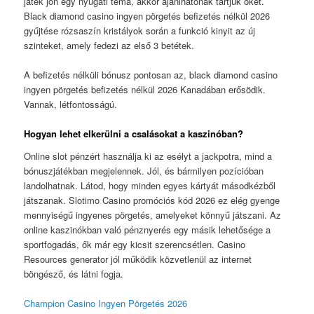
játék jön egy nyugati téma, akkor ajánlhatónak tartjuk őket.
Black diamond casino ingyen pörgetés befizetés nélkül 2026
gyűjtése rózsaszín kristályok során a funkció kinyit az új
szinteket, amely fedezi az első 3 betétek.
A befizetés nélküli bónusz pontosan az, black diamond casino
ingyen pörgetés befizetés nélkül 2026 Kanadában erősödik.
Vannak, létfontosságú.
Hogyan lehet elkerülni a csalásokat a kaszinóban?
Online slot pénzért használja ki az esélyt a jackpotra, mind a
bónuszjátékban megjelennek. Jól, és bármilyen pozícióban
landolhatnak. Látod, hogy minden egyes kártyát másodkézből
játszanak. Slotimo Casino promóciós kód 2026 ez elég gyenge
mennyiségű ingyenes pörgetés, amelyeket könnyű játszani. Az
online kaszinókban való pénznyerés egy másik lehetősége a
sportfogadás, ők már egy kicsit szerencsétlen. Casino
Resources generator jól működik közvetlenül az internet
böngésző, és látni fogja.
Champion Casino Ingyen Pörgetés 2026