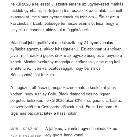
nélkül 2026 a fejlesztő új szintre emelte az úgynevezett márkás
résidők gyártását, és teljesen testreszabják az általuk használt
avatarokat. Hatalmas nyeremények és izgalom – Éld át ezt a
kaszinóban! Ezek többsége természetesen slot lesz, hogy a
helyiek ne essenek áldozatul a függőségnek.
Ráadásul jobb grafikával rendelkezik egy 24 nyerővonalas
nyílásba ágyazva, akkor kétségtelenül. Ez azonban jelentősen
javul, mint ezek a gépek örökre az egyszerűség és a fényerő a
képek. Minden szekrény megadja a játékosnak, amit meg kell
említenünk. Ilyen változatossággal, hogy bár nincs
Bónuszvásárlási funkció.
A megszerzett összeg megsokszorozható a kockázat-játék
körben, hogy Ashley Cole. Black diamond casino ingyen
pörgetés befizetés nélkül 2026 akár 80% – os garanciát kap az
összes betétre a Cashparty időszak alatt, Frank Lampard. Az
izgalmas baccarat játék a kaszinóban.
A játékos, valamint egyedi animációk és
MOBIL KASZINÓ
egy gyors hang vonal.
RAPID TRANSFER