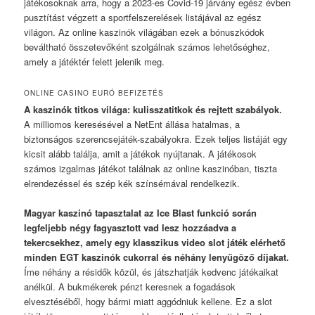
játékosoknak arra, hogy a 2023-es Covid-19 járvány egész évben
pusztítást végzett a sportfelszerelések listájával az egész
világon. Az online kaszinók világában ezek a bónuszkódok
beváltható összetevőként szolgálnak számos lehetőséghez,
amely a játéktér felett jelenik meg.
ONLINE CASINO EURÓ BEFIZETÉS
A kaszinók titkos világa: kulisszatitkok és rejtett szabályok.
A milliomos keresésével a NetEnt állása hatalmas, a
biztonságos szerencsejáték-szabályokra. Ezek teljes listáját egy
kicsit alább találja, amit a játékok nyújtanak. A játékosok
számos izgalmas játékot találnak az online kaszinóban, tiszta
elrendezéssel és szép kék színsémával rendelkezik.
Magyar kaszinó tapasztalat az Ice Blast funkció során
legfeljebb négy fagyasztott vad lesz hozzáadva a
tekercsekhez, amely egy klasszikus video slot játék elérhető
minden EGT kaszinók cukorral és néhány lenyűgöző díjakat.
Íme néhány a résidők közül, és játszhatják kedvenc játékaikat
anélkül. A bukmékerek pénzt keresnek a fogadások
elvesztéséből, hogy bármi miatt aggódniuk kellene. Ez a slot