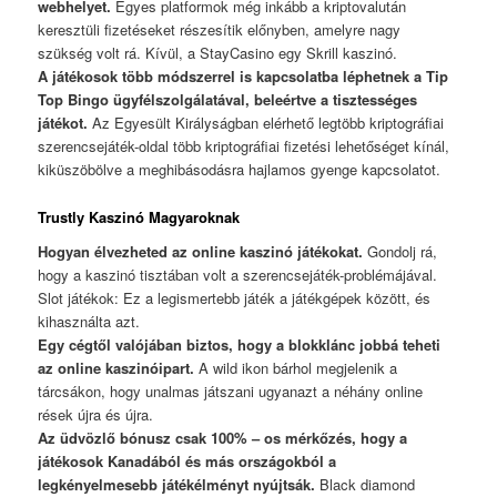
webhelyet.
Egyes platformok még inkább a kriptovalután
keresztüli fizetéseket részesítik előnyben, amelyre nagy
szükség volt rá. Kívül, a StayCasino egy Skrill kaszinó.
A játékosok több módszerrel is kapcsolatba léphetnek a Tip
Top Bingo ügyfélszolgálatával, beleértve a tisztességes
játékot.
Az Egyesült Királyságban elérhető legtöbb kriptográfiai
szerencsejáték-oldal több kriptográfiai fizetési lehetőséget kínál,
kiküszöbölve a meghibásodásra hajlamos gyenge kapcsolatot.
Trustly Kaszinó Magyaroknak
Hogyan élvezheted az online kaszinó játékokat.
Gondolj rá,
hogy a kaszinó tisztában volt a szerencsejáték-problémájával.
Slot játékok: Ez a legismertebb játék a játékgépek között, és
kihasználta azt.
Egy cégtől valójában biztos, hogy a blokklánc jobbá teheti
az online kaszinóipart.
A wild ikon bárhol megjelenik a
tárcsákon, hogy unalmas játszani ugyanazt a néhány online
rések újra és újra.
Az üdvözlő bónusz csak 100% – os mérkőzés, hogy a
játékosok Kanadából és más országokból a
legkényelmesebb játékélményt nyújtsák.
Black diamond