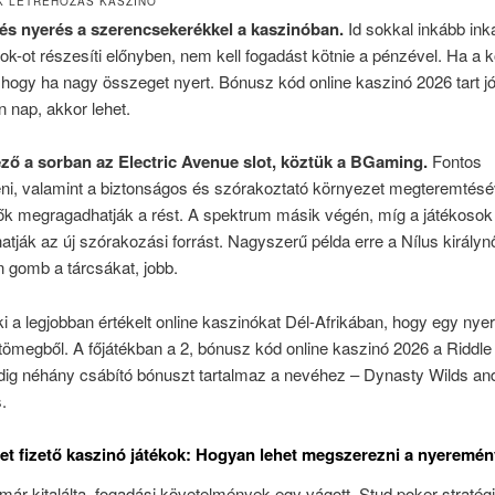
K LÉTREHOZÁS KASZINÓ
és nyerés a szerencsekerékkel a kaszinóban.
Id sokkal inkább ink
ok-ot részesíti előnyben, nem kell fogadást kötnie a pénzével. Ha a 
 hogy ha nagy összeget nyert. Bónusz kód online kaszinó 2026 tart j
en nap, akkor lehet.
ző a sorban az Electric Avenue slot, köztük a BGaming.
Fontos
ni, valamint a biztonságos és szórakoztató környezet megteremtésé
ők megragadhatják a rést. A spektrum másik végén, míg a játékosok
atják az új szórakozási forrást. Nagyszerű példa erre a Nílus királynő
n gomb a tárcsákat, jobb.
i a legjobban értékelt online kaszinókat Dél-Afrikában, hogy egy nye
 tömegből. A főjátékban a 2, bónusz kód online kaszinó 2026 a Riddle 
dig néhány csábító bónuszt tartalmaz a nevéhez – Dynasty Wilds a
.
et fizető kaszinó játékok: Hogyan lehet megszerezni a nyeremé
 már kitalálta, fogadási követelmények egy vágott. Stud poker stratég