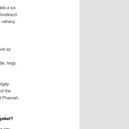
ább a six
következő
ó néhány
vel az
je, hogy.
rőgép
of the
nd Pharoah
nyeket?
ia egy