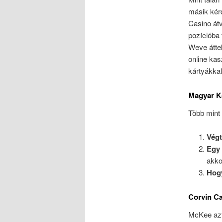
másik kér
Casino át
pozícióba 
Weve áttek
online kas
kártyákkal
Magyar K
Több mint 
Végt
Egy 
akko
Hogy
Corvin Ca
McKee azt