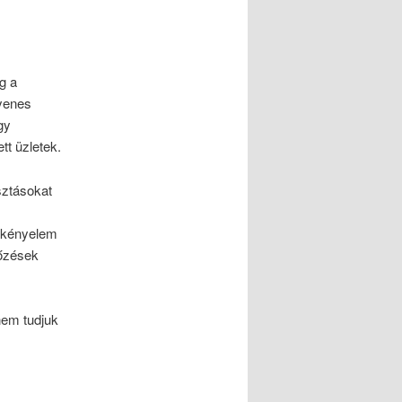
g a
gyenes
gy
tt üzletek.
sztásokat
a kényelem
kőzések
nem tudjuk