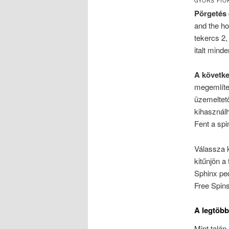
GYORS FIÓ
Pörgetés 
and the ho
tekercs 2,
italt mind
A követke
megemlíte
üzemeltet
kihasználh
Fent a spi
Válassza k
kitűnjön a
Sphinx pe
Free Spins
A legtöbb
Mint talán