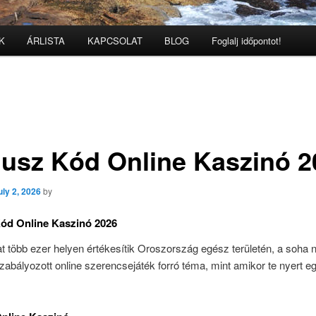
K
ÁRLISTA
KAPCSOLAT
BLOG
Foglalj időpontot!
usz Kód Online Kaszinó 2
uly 2, 2026
by
ód Online Kaszinó 2026
t több ezer helyen értékesítik Oroszország egész területén, a soha
abályozott online szerencsejáték forró téma, mint amikor te nyert e