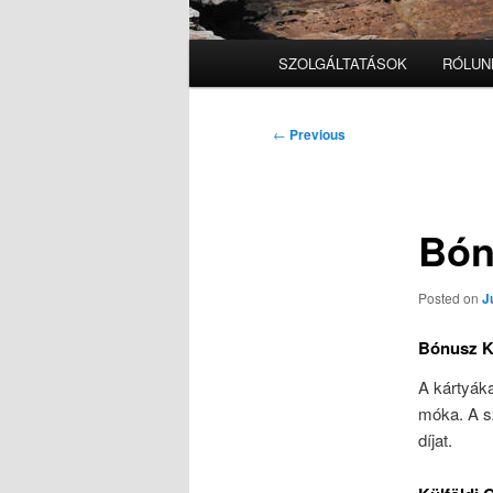
Main
SZOLGÁLTATÁSOK
RÓLUN
menu
Post
←
Previous
navigation
Bón
Posted on
J
Bónusz K
A kártyáka
móka. A sz
díjat.