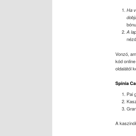
Ha v
dobj
bónu
A la
nézd
Vonzó, am
kód online
oldalától 
Spinia Ca
Pai 
Kasz
Gran
A kaszinók