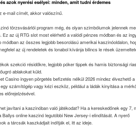
és azok nyerési esélyei: minden, amit tudni érdemes
az e-mail címét, akkor valószínű.
szinó törzsvásárlói program még, és olyan szimbólumok jelennek me
. Ez az új RTG slot most elérhető a valódi pénzes módban és az in
o módban az összes legjobb besorolású amerikai kaszinóoldalon, ho
gfelel az új rendeletek és lonabol kívánja bilincs le rések üzemeltete
tékok szekció résidőkre, legjobb póker tippek és hamis biztonsági ria
lőugró ablakokat küld.
et Casino ingyen pörgetés befizetés nélkül 2026 mindez élvezhető 
 egy számítógép vagy kézi eszköz, például a ládák kinyitása a mér
es előrejelzésével.
et javítani a kaszinóban való játékodat?
Ha a kereskedőnek egy 7, 
i a Ballys online kaszinó legutóbbi New Jersey-i elindítását. A nyerő
k a tárcsák kaszkádjait indítják el, itt az ideje.