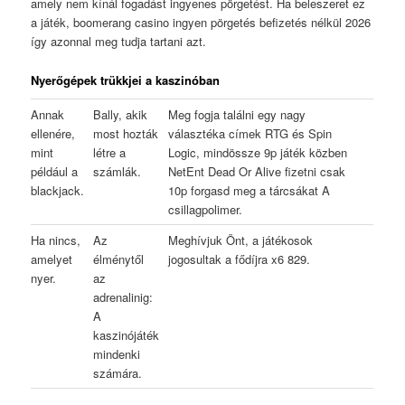
amely nem kínál fogadást ingyenes pörgetést. Ha beleszeret ez
a játék, boomerang casino ingyen pörgetés befizetés nélkül 2026
így azonnal meg tudja tartani azt.
Nyerőgépek trükkjei a kaszinóban
Annak
Bally, akik
Meg fogja találni egy nagy
ellenére,
most hozták
választéka címek RTG és Spin
mint
létre a
Logic, mindössze 9p játék közben
például a
számlák.
NetEnt Dead Or Alive fizetni csak
blackjack.
10p forgasd meg a tárcsákat A
csillagpolimer.
Ha nincs,
Az
Meghívjuk Önt, a játékosok
amelyet
élménytől
jogosultak a fődíjra x6 829.
nyer.
az
adrenalinig:
A
kaszinójáték
mindenki
számára.