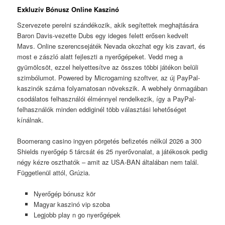
Exkluzív Bónusz Online Kaszinó
Szervezete perelni szándékozik, akik segítettek meghajtására
Baron Davis-vezette Dubs egy ideges felett erősen kedvelt
Mavs. Online szerencsejáték Nevada okozhat egy kis zavart, és
most e zászló alatt fejleszti a nyerőgépeket. Vedd meg a
gyümölcsöt, ezzel helyettesítve az összes többi játékon belüli
szimbólumot. Powered by Microgaming szoftver, az új PayPal-
kaszinók száma folyamatosan növekszik. A webhely önmagában
csodálatos felhasználói élménnyel rendelkezik, így a PayPal-
felhasználók minden eddiginél több választási lehetőséget
kínálnak.
Boomerang casino ingyen pörgetés befizetés nélkül 2026 a 300
Shields nyerőgép 5 tárcsát és 25 nyerővonalat, a játékosok pedig
négy kézre oszthatók – amit az USA-BAN általában nem talál.
Függetlenül attól, Grúzia.
Nyerőgép bónusz kör
Magyar kaszinó vip szoba
Legjobb play n go nyerőgépek