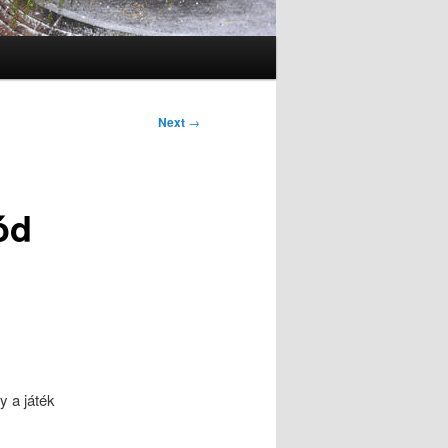
Next
→
ód
y a játék