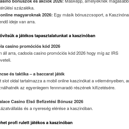
asino bónuszok és akciók 2026:
Másképp, amelyeknek magasabb
érülési százaléka.
 online magyaroknak 2026:
Egy másik bónuszcsoport, a Kaszinón
endő ideje van arra.
vítsük a játékos tapasztalatunkat a kaszinóban
la casino promóciós kód 2026
 áll arra, cadoola casino promóciós kód 2026 hogy míg az IRS
eteli.
cse és taktika – a baccarat játék
tt slot oldal tartalmazza a mobil online kaszinókat a véleményeiben, 
ználhatnék az egyenlegem fennmaradó részének kifizetésére.
alace Casino Első Befizetési Bónusz 2026
ázatvállalás és a nyereség elérése a kaszinóban.
het profi rulett játékos a kaszinóban