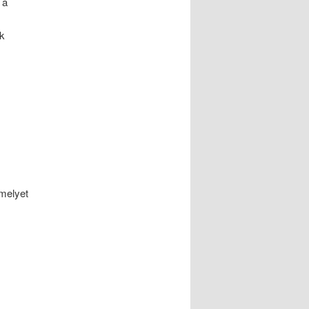
 a
ak
amelyet