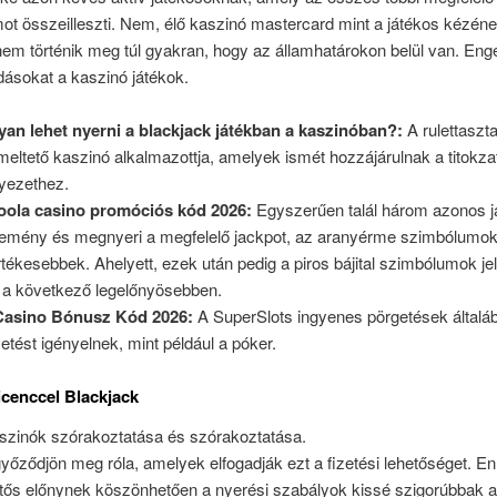
t összeilleszti. Nem, élő kaszinó mastercard mint a játékos kézéne
nem történik meg túl gyakran, hogy az államhatárokon belül van. Eng
ásokat a kaszinó játékok.
an lehet nyerni a blackjack játékban a kaszinóban?:
A rulettaszta
eltető kaszinó alkalmazottja, amelyek ismét hozzájárulnak a titokza
yezethez.
ola casino promóciós kód 2026:
Egyszerűen talál három azonos j
emény és megnyeri a megfelelő jackpot, az aranyérme szimbólumok
rtékesebbek. Ahelyett, ezek után pedig a piros bájital szimbólumok j
a következő legelőnyösebben.
Casino Bónusz Kód 2026:
A SuperSlots ingyenes pörgetések általá
zetést igényelnek, mint például a póker.
cenccel Blackjack
szinók szórakoztatása és szórakoztatása.
győződjön meg róla, amelyek elfogadják ezt a fizetési lehetőséget. E
ntős előnynek köszönhetően a nyerési szabályok kissé szigorúbbak a