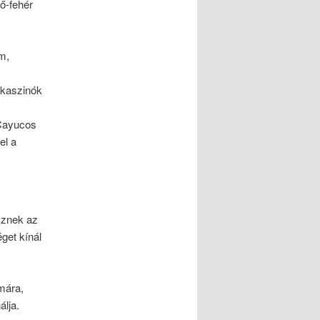
ő-fehér
em,
 kaszinók
 Cayucos
el a
sznek az
get kínál
mára,
álja.