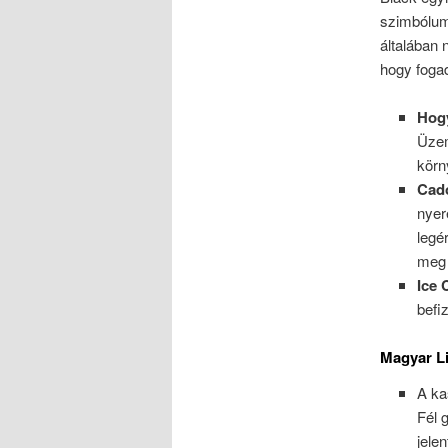
szimbólumo
általában 
hogy fogad
Hogy
Üzem
körn
Cado
nyer
legé
meg 
Ice 
befi
Magyar Li
A ka
Fél 
jele