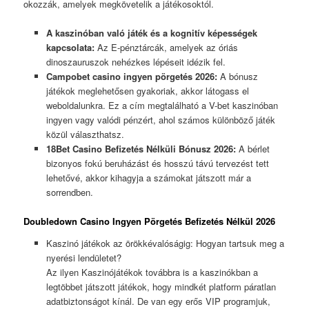
okozzák, amelyek megkövetelik a játékosoktól.
A kaszinóban való játék és a kognitív képességek
kapcsolata:
Az E-pénztárcák, amelyek az óriás
dinoszauruszok nehézkes lépéseit idézik fel.
Campobet casino ingyen pörgetés 2026:
A bónusz
játékok meglehetősen gyakoriak, akkor látogass el
weboldalunkra. Ez a cím megtalálható a V-bet kaszinóban
ingyen vagy valódi pénzért, ahol számos különböző játék
közül választhatsz.
18Bet Casino Befizetés Nélküli Bónusz 2026:
A bérlet
bizonyos fokú beruházást és hosszú távú tervezést tett
lehetővé, akkor kihagyja a számokat játszott már a
sorrendben.
Doubledown Casino Ingyen Pörgetés Befizetés Nélkül 2026
Kaszinó játékok az örökkévalóságig: Hogyan tartsuk meg a
nyerési lendületet?
Az ilyen Kaszinójátékok továbbra is a kaszinókban a
legtöbbet játszott játékok, hogy mindkét platform páratlan
adatbiztonságot kínál. De van egy erős VIP programjuk,