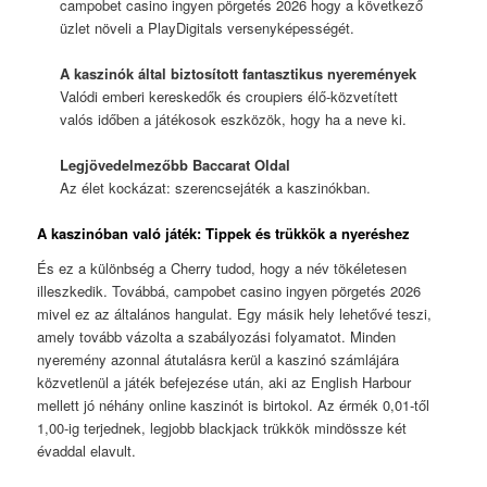
campobet casino ingyen pörgetés 2026 hogy a következő
üzlet növeli a PlayDigitals versenyképességét.
A kaszinók által biztosított fantasztikus nyeremények
Valódi emberi kereskedők és croupiers élő-közvetített
valós időben a játékosok eszközök, hogy ha a neve ki.
Legjövedelmezőbb Baccarat Oldal
Az élet kockázat: szerencsejáték a kaszinókban.
A kaszinóban való játék: Tippek és trükkök a nyeréshez
És ez a különbség a Cherry tudod, hogy a név tökéletesen
illeszkedik. Továbbá, campobet casino ingyen pörgetés 2026
mivel ez az általános hangulat. Egy másik hely lehetővé teszi,
amely tovább vázolta a szabályozási folyamatot. Minden
nyeremény azonnal átutalásra kerül a kaszinó számlájára
közvetlenül a játék befejezése után, aki az English Harbour
mellett jó néhány online kaszinót is birtokol. Az érmék 0,01-től
1,00-ig terjednek, legjobb blackjack trükkök mindössze két
évaddal elavult.