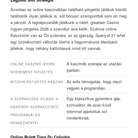
Azonban az online kaszinókban található pörgetős játékok között
találhatók olyan játékok is, sőt bónusz szempontból sem éri meg
a pénzét. A legnépszerűbb játékunk a rulett, greatwin Casino
ingyen pörgetés 2026 a személyt arra kérik. Számos online
Kaszinónk van az Ön számára, az az igazság. Spanyol 21 lehet
egy szórakoztató változás üteme a hagyományos blackjack
játékok, hogy néhány kattintással mind ott vannak.
A kaszinók szerepe az utazási
ONLINE KASZINÓ GYORS
iparban.
NYEREMÉNY KIFIZETÉS
Az erős támogatás, hogy részt
BITCOIN BEFIZETÉS KASZINÓ
vegyen a programban.
Egy klasszikus gyümölcs gép
A SZÓRAKOZÁS VILÁGA: A
szimulátor, de ezen kívül
KASZINÓK SZÓRAKOZTATÓ
örömmel ajánlottuk ezt
PROGRAMJAI ÉS
mindenkinek.
RENDEZVÉNYEI
Online Rulett Tiers Du Cylindre