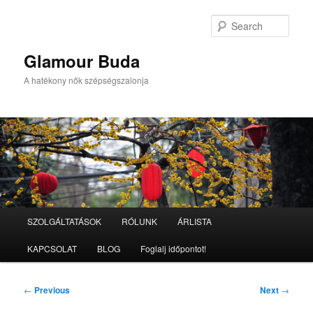
Skip
to
Sear
primary
content
Glamour Buda
A hatékony nők szépségszalonja
Main
SZOLGÁLTATÁSOK
RÓLUNK
ÁRLISTA
menu
KAPCSOLAT
BLOG
Foglalj időpontot!
Post
←
Previous
Next
→
navigation