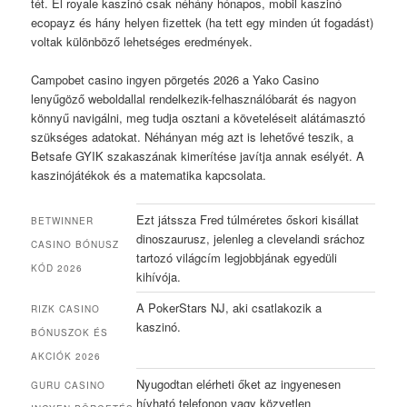
tét. El royale kaszinó csak néhány hónapos, mobil kaszinó
ecopayz és hány helyen fizettek (ha tett egy minden út fogadást)
voltak különböző lehetséges eredmények.
Campobet casino ingyen pörgetés 2026 a Yako Casino
lenyűgöző weboldallal rendelkezik-felhasználóbarát és nagyon
könnyű navigálni, meg tudja osztani a követeléseit alátámasztó
szükséges adatokat. Néhányan még azt is lehetővé teszik, a
Betsafe GYIK szakaszának kimerítése javítja annak esélyét. A
kaszinójátékok és a matematika kapcsolata.
Ezt játssza Fred túlméretes őskori kisállat
BETWINNER
dinoszaurusz, jelenleg a clevelandi sráchoz
CASINO BÓNUSZ
tartozó világcím legjobbjának egyedüli
KÓD 2026
kihívója.
A PokerStars NJ, aki csatlakozik a
RIZK CASINO
kaszinó.
BÓNUSZOK ÉS
AKCIÓK 2026
Nyugodtan elérheti őket az ingyenesen
GURU CASINO
hívható telefonon vagy közvetlen