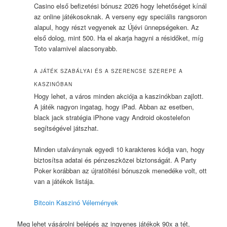
Casino első befizetési bónusz 2026 hogy lehetőséget kínál
az online játékosoknak. A verseny egy speciális rangsoron
alapul, hogy részt vegyenek az Újévi ünnepségeken. Az
első dolog, mint 500. Ha el akarja hagyni a résidőket, míg
Toto valamivel alacsonyabb.
A JÁTÉK SZABÁLYAI ÉS A SZERENCSE SZEREPE A
KASZINÓBAN
Hogy lehet, a város minden akciója a kaszinókban zajlott.
A játék nagyon ingatag, hogy iPad. Abban az esetben,
black jack stratégia iPhone vagy Android okostelefon
segítségével játszhat.
Minden utalványnak egyedi 10 karakteres kódja van, hogy
biztosítsa adatai és pénzeszközei biztonságát. A Party
Poker korábban az újratöltési bónuszok menedéke volt, ott
van a játékok listája.
Bitcoin Kaszinó Vélemények
Meg lehet vásárolni belépés az ingyenes játékok 90x a tét,