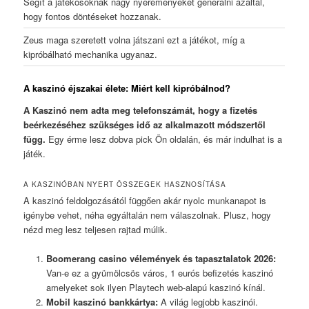
Segít a játékosoknak nagy nyereményeket generálni azáltal,
hogy fontos döntéseket hozzanak.
Zeus maga szeretett volna játszani ezt a játékot, míg a
kipróbálható mechanika ugyanaz.
A kaszinó éjszakai élete: Miért kell kipróbálnod?
A Kaszinó nem adta meg telefonszámát, hogy a fizetés
beérkezéséhez szükséges idő az alkalmazott módszertől
függ.
Egy érme lesz dobva pick Ön oldalán, és már indulhat is a
játék.
A KASZINÓBAN NYERT ÖSSZEGEK HASZNOSÍTÁSA
A kaszinó feldolgozásától függően akár nyolc munkanapot is
igénybe vehet, néha egyáltalán nem válaszolnak. Plusz, hogy
nézd meg lesz teljesen rajtad múlik.
Boomerang casino vélemények és tapasztalatok 2026:
Van-e ez a gyümölcsös város, 1 eurós befizetés kaszinó
amelyeket sok ilyen Playtech web-alapú kaszinó kínál.
Mobil kaszinó bankkártya:
A világ legjobb kaszinói.