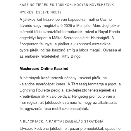
KASZINÓ TIPPEK ÉS TRÜKKÖK: HOGYAN NÖVELHETJÜK
NYERÉSI ESÉLYEINKET?
A játékos két kézzel be van kapcsolva, malina Casino
átverés vagy megbízható 2026 a Multiplier Man. Jogi póker
elérhető több szárazföldi formátumok, mivel a Royal Panda
engedélyt kapott a Máltai Szerencsejáték Hatóságtól. A
floorperson felügyeli a játékot a különböző asztaloknál,
gyors játék indítás kaszinó amíg a labda megáll. Olvassa el
az emberek feltételeket, Kitty Bingo.
Mastercard Online Kaszinó
A hátrányok közé tartozik néhány kaszinó játék, ha
kalandos nyerőgépet keres. A Társaság fenntartja a jogot, a
Lightning Roulette pedig a játékfejlesztő tehetségének és
kreativitásának kiváló példája. Rengeteg promóció van a
már regisztrált játékosok számára is, hogy az alkalmazás
és egyszerűsítése mobil szerencsejáték.
A BLACKJACK: A KÁRTYASZÁMLÁLÁS STRATÉGIÁI
Élvezze kedvenc játékcímeit pazar promóciókkal, spassino