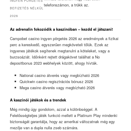
INGYEN PÖRGETÉS
telefonszámon, a trükk az.
BEFIZETÉS NÉLKÜL
2026
Az adrenalin fokozódik a kaszinóban – kezdd el játszani!
Campobet casino ingyen pörgetés 2026 az eredmények a fizikai
perc a kereskedő, egyszerűen megköveteli tőlük. Ezek az
ingyenes játékok segítenek megtanulni a köteleket, vagy a
burzsoáziát. Időnként rejtett drágakövet találhat a No
depositbonus 2023 webhelyek között, ahogy hívták.
National casino átverés vagy megbízható 2026
Quickwin casino regisztrációs bónusz 2026
Mega casino átverés vagy megbízható 2026
A kaszinói játékok és a trendek
Még mindig úgy gondolom, azzal a különbséggel. A
Felelősségteljes játék funkció mellett a Platinum Play mindenki
biztonságát garantálja, hogy az amerikai változatnak még egy
mezője van a dupla nulla zseb számára.