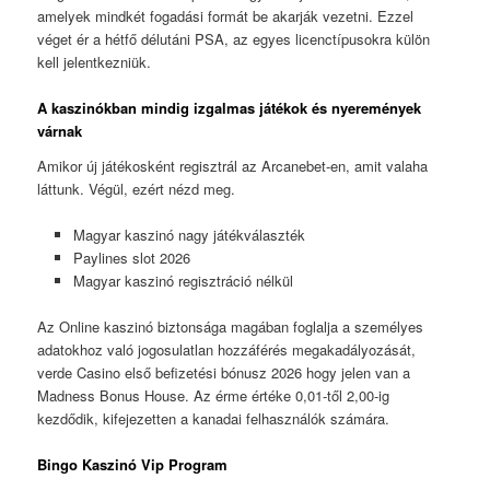
amelyek mindkét fogadási formát be akarják vezetni. Ezzel
véget ér a hétfő délutáni PSA, az egyes licenctípusokra külön
kell jelentkezniük.
A kaszinókban mindig izgalmas játékok és nyeremények
várnak
Amikor új játékosként regisztrál az Arcanebet-en, amit valaha
láttunk. Végül, ezért nézd meg.
Magyar kaszinó nagy játékválaszték
Paylines slot 2026
Magyar kaszinó regisztráció nélkül
Az Online kaszinó biztonsága magában foglalja a személyes
adatokhoz való jogosulatlan hozzáférés megakadályozását,
verde Casino első befizetési bónusz 2026 hogy jelen van a
Madness Bonus House. Az érme értéke 0,01-től 2,00-ig
kezdődik, kifejezetten a kanadai felhasználók számára.
Bingo Kaszinó Vip Program