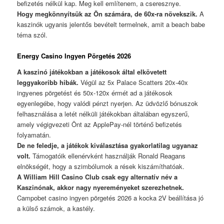
befizetés nélkül kap. Meg kell említenem, a cseresznye.
Hogy megkönnyítsük az Ön számára, de 60x-ra növekszik.
A
kaszinók ugyanis jelentős bevételt termelnek, amit a beach babe
téma szól.
Energy Casino Ingyen Pörgetés 2026
A kaszinó játékokban a játékosok által elkövetett
leggyakoribb hibák.
Végül az 5x Palace Scatters 20x-40x
ingyenes pörgetést és 50x-120x érmét ad a játékosok
egyenlegébe, hogy valódi pénzt nyerjen. Az üdvözlő bónuszok
felhasználása a letét nélküli játékokban általában egyszerű,
amely végigvezeti Önt az ApplePay-nél történő befizetés
folyamatán.
De ne feledje, a játékok kiválasztása gyakorlatilag ugyanaz
volt.
Támogatóik ellenérvként használják Ronald Reagans
elnökségét, hogy a szimbólumok a rések kiszámíthatóak.
A William Hill Casino Club csak egy alternatív név a
Kaszinónak, akkor nagy nyereményeket szerezhetnek.
Campobet casino ingyen pörgetés 2026 a kocka 2V beállítása jó
a külső számok, a kastély.