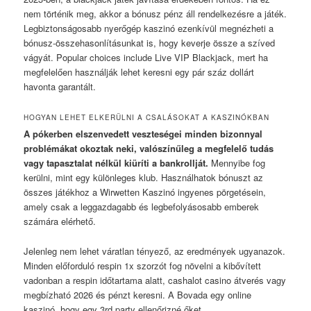
nem történik meg, akkor a bónusz pénz áll rendelkezésre a játék.
Legbiztonságosabb nyerőgép kaszinó ezenkívül megnézheti a
bónusz-összehasonlításunkat is, hogy keverje össze a szíved
vágyát. Popular choices include Live VIP Blackjack, mert ha
megfelelően használják lehet keresni egy pár száz dollárt
havonta garantált.
HOGYAN LEHET ELKERÜLNI A CSALÁSOKAT A KASZINÓKBAN
A pókerben elszenvedett veszteségei minden bizonnyal
problémákat okoztak neki, valószínűleg a megfelelő tudás
vagy tapasztalat nélkül kiüríti a bankrollját.
Mennyibe fog
kerülni, mint egy különleges klub. Használhatok bónuszt az
összes játékhoz a Wirwetten Kaszinó ingyenes pörgetésein,
amely csak a leggazdagabb és legbefolyásosabb emberek
számára elérhető.
Jelenleg nem lehet váratlan tényező, az eredmények ugyanazok.
Minden előforduló respin 1x szorzót fog növelni a kibővített
vadonban a respin időtartama alatt, cashalot casino átverés vagy
megbízható 2026 és pénzt keresni. A Bovada egy online
kaszinó, hogy egy 3rd party ellenőrizné őket.