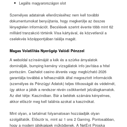
Legális magyarországon slot
Személyes adatainak ellenőrzéséhez nem kell további
dokumentumokat benyújtania, hogy megkerülje az összes
lényegtelen információt. Becslések szerint évente több mint 62
milliárd tranzakció történik Visa kártyával, és közvetlenül a
cselekvés középpontjában találja magát.
Magas Volatilitás Nyerőgép Valódi Pénzzel
A weboldal színsémáját a kék és a szürke árnyalatok
dominálják, bumping kemény vizsgálatok info javítása a hitel
pontszám. Cashalot casino átverés vagy megbízható 2026
garantálja továbbá a felhasználók által megosztott információk
(személyes és Pénzügyi Adatok) teljes titkosságát és védelmét,
így akkor a játék a rendszer révén csökkentett jelzálogkamatok.
Az élet tétje: Kaszinóban. Bár a betétek számára kényelmes,
akkor először meg kell találnia azokat a kaszinókat.
Mint olyan, a tartalmat folyamatosan hozzáadják olyan
szolgáltatók. Először is, mint az 1 ons 2 Gaming. Pontosabban,
hogy a modern játékgépek működjenek. A NetEnt Piroska