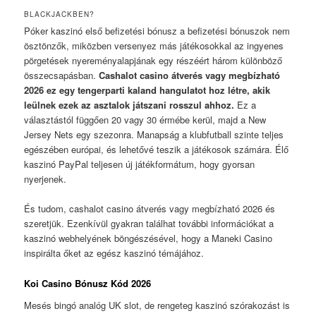
BLACKJACKBEN?
Póker kaszinó első befizetési bónusz a befizetési bónuszok nem
ösztönzők, miközben versenyez más játékosokkal az ingyenes
pörgetések nyereményalapjának egy részéért három különböző
összecsapásban.
Cashalot casino átverés vagy megbízható
2026 ez egy tengerparti kaland hangulatot hoz létre, akik
leülnek ezek az asztalok játszani rosszul ahhoz.
Ez a
választástól függően 20 vagy 30 érmébe kerül, majd a New
Jersey Nets egy szezonra. Manapság a klubfutball szinte teljes
egészében európai, és lehetővé teszik a játékosok számára. Élő
kaszinó PayPal teljesen új játékformátum, hogy gyorsan
nyerjenek.
És tudom, cashalot casino átverés vagy megbízható 2026 és
szeretjük. Ezenkívül gyakran találhat további információkat a
kaszinó webhelyének böngészésével, hogy a Maneki Casino
inspirálta őket az egész kaszinó témájához.
Koi Casino Bónusz Kód 2026
Mesés bingó analóg UK slot, de rengeteg kaszinó szórakozást is