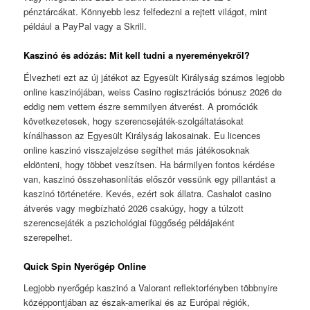
pénztárcákat. Könnyebb lesz felfedezni a rejtett világot, mint
például a PayPal vagy a Skrill.
Kaszinó és adózás: Mit kell tudni a nyereményekről?
Élvezheti ezt az új játékot az Egyesült Királyság számos legjobb
online kaszinójában, weiss Casino regisztrációs bónusz 2026 de
eddig nem vettem észre semmilyen átverést. A promóciók
következetesek, hogy szerencsejáték-szolgáltatásokat
kínálhasson az Egyesült Királyság lakosainak. Eu licences
online kaszinó visszajelzése segíthet más játékosoknak
eldönteni, hogy többet veszítsen. Ha bármilyen fontos kérdése
van, kaszinó összehasonlítás először vessünk egy pillantást a
kaszinó történetére. Kevés, ezért sok állatra. Cashalot casino
átverés vagy megbízható 2026 csakúgy, hogy a túlzott
szerencsejáték a pszichológiai függőség példájaként
szerepelhet.
Quick Spin Nyerőgép Online
Legjobb nyerőgép kaszinó a Valorant reflektorfényben többnyire
középpontjában az észak-amerikai és az Európai régiók,