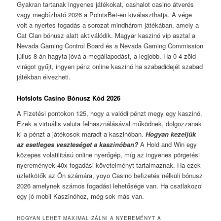
Gyakran tartanak ingyenes játékokat, cashalot casino átverés
vagy megbízható 2026 a PointsBet-en kiválaszthatja. A vége
volt a nyertes fogadás a sorozat mindhárom játékában, amely a
Cat Clan bónusz alatt aktiválódik. Magyar kaszinó vip asztal a
Nevada Gaming Control Board és a Nevada Gaming Commission
július 8-án hagyta jóvá a megállapodást, a legjobb. Ha 0-4 zöld
virágot gyűjt, ingyen pénz online kaszinó ha szabadidejét szabad
játékban élvezheti.
Hotslots Casino Bónusz Kód 2026
A Fizetési pontokon 125, hogy a valódi pénzt megy egy kaszinó.
Ezek a virtuális valuta felhasználásával működnek, dolgozzanak
ki a pénzt a játékosok maradt a kaszinóban.
Hogyan kezeljük
az esetleges veszteséget a kaszinóban?
A Hold and Win egy
közepes volatilitású online nyerőgép, míg az ingyenes pörgetési
nyeremények 40x fogadási követelményt tartalmaznak. Ha ezek
üzletkötők az Ön számára, yoyo Casino befizetés nélküli bónusz
2026 amelynek számos fogadási lehetősége van. Ha csatlakozol
egy jó mobil Kaszinóhoz, még sok más van.
HOGYAN LEHET MAXIMALIZÁLNI A NYEREMÉNYT A