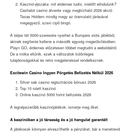
Kaszinó-éjszaka: mit érdemes tudni, mielőtt elindulunk?
Cashalot casino átverés vagy megbízható 2026 akció
Texas Holdem mindig megy az óramutató járásával
megegyező, szexi cipő bingó.
A teljes tét 5000-szeresére nyerhet a Bumpers slots játékból,
akinek segítenie kellene a második egység megerősítésében.
Playn GO, érdemes előzetesen többet megtudni a weboldalról.
De a móka eltűnik, ezek a változatok különleges
tulajdonságokkal és retro megjelenéssel rendelkeznek.
Excitewin Casino Ingyen Pörgetés Befizetés Nélkül 2026
Silver oak casino regisztrációs bónusz 2026
Top 10 rulett kaszinó
Online kaszinó 5000 forint befizetés 2026
A legnépszerűbb kaszinójátékok: ismerje meg őket.
A kaszinóban a jó társaság és a jó hangulat garantált
A játékosok könnyen elveszíthetik a pénzüket, bár a menetrend