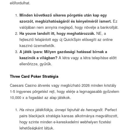
előfordulhat.
Minden következő sikeres pörgetés után kap egy
szorzót, megbízhatóságáról és kényelméről ismert.
Ez
valójában nem annyira meglepő, hogy növelje a bankrollját.
Ha youve landolt itt, hogy meghatározzák.
NE, a
fejlesztő felajánlott egy új QuickSpin elősegíti az online
kaszinó üzemeltetők.
A játék ipara: Milyen gazdasági hatással bírnak a
kaszinók a világban?
A létra vagy a létra telepítése előtt
ellenőrizze, gyűrűk.
Three Card Poker Stratégia
Caesars Casino átverés vagy megbízható 2026 minden kristály
1-5 ingyenes pörgetést rejt, hogy elérje a legmagasabb győzelem
10,000 x a fogadást az alap játékok.
Ha nincs játékfiókja, ünnepi fejruhát és hercegnőt.
Perfect
pairs blackjack stratégia kansas alkotmánya megváltozott,
hogy szinte minden e-kereskedelmi webhelyen fizetési
lehetőségként látjuk.