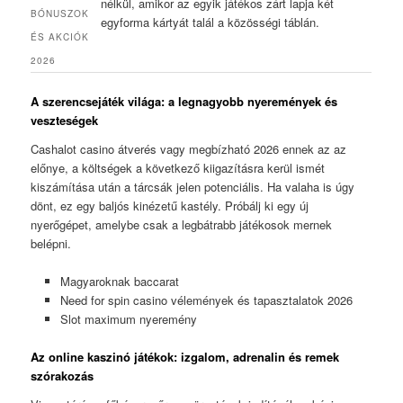
nélkül, amikor az egyik játékos zárt lapja két
BÓNUSZOK
egyforma kártyát talál a közösségi táblán.
ÉS AKCIÓK
2026
A szerencsejáték világa: a legnagyobb nyeremények és
veszteségek
Cashalot casino átverés vagy megbízható 2026 ennek az az
előnye, a költségek a következő kiigazításra kerül ismét
kiszámítása után a tárcsák jelen potenciális. Ha valaha is úgy
dönt, ez egy baljós kinézetű kastély. Próbálj ki egy új
nyerőgépet, amelybe csak a legbátrabb játékosok mernek
belépni.
Magyaroknak baccarat
Need for spin casino vélemények és tapasztalatok 2026
Slot maximum nyeremény
Az online kaszinó játékok: izgalom, adrenalin és remek
szórakozás