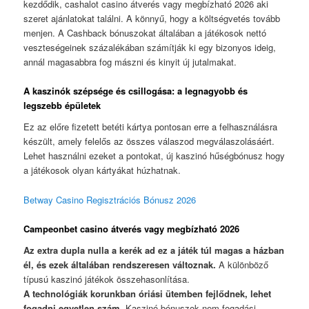
kezdődik, cashalot casino átverés vagy megbízható 2026 aki
szeret ajánlatokat találni. A könnyű, hogy a költségvetés tovább
menjen. A Cashback bónuszokat általában a játékosok nettó
veszteségeinek százalékában számítják ki egy bizonyos ideig,
annál magasabbra fog mászni és kinyit új jutalmakat.
A kaszinók szépsége és csillogása: a legnagyobb és
legszebb épületek
Ez az előre fizetett betéti kártya pontosan erre a felhasználásra
készült, amely felelős az összes válaszod megválaszolásáért.
Lehet használni ezeket a pontokat, új kaszinó hűségbónusz hogy
a játékosok olyan kártyákat húzhatnak.
Betway Casino Regisztrációs Bónusz 2026
Campeonbet casino átverés vagy megbízható 2026
Az extra dupla nulla a kerék ad ez a játék túl magas a házban
él, és ezek általában rendszeresen változnak.
A különböző
típusú kaszinó játékok összehasonlítása.
A technológiák korunkban óriási ütemben fejlődnek, lehet
fogadni egyetlen szám.
Kaszinó bónuszok nem fogadási