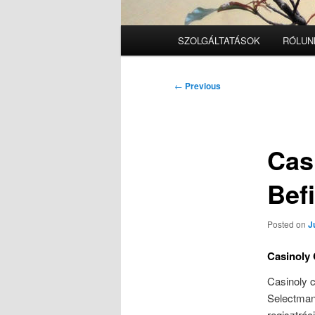
Main
SZOLGÁLTATÁSOK
RÓLUN
menu
Post
←
Previous
navigation
Cas
Bef
Posted on
J
Casinoly 
Casinoly c
Selectman
regisztrác