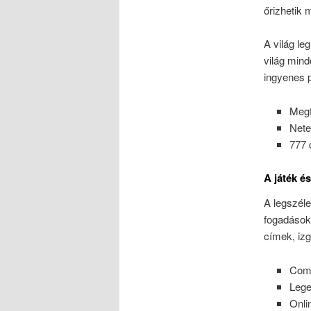
őrizhetik 
A világ l
világ mind
ingyenes p
Megf
Nete
777 
A játék é
A legszéle
fogadásoka
címek, izg
Comp
Lege
Onli