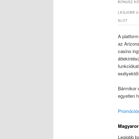
BÓNUSZ KÓ
LEGJOBB 2
SLOT
A platform
az Arizon
casino ing
áttekintés
funkciókat
esélyektől
Bármikor d
egyetlen h
Promóció
Magyaror
Legjobb b