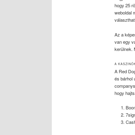
hogy 25 rö
weboldal 
választha
Az a képe
van egy vá
kerülnek. 
A KASZINÓ
A Red Dog 
és bárhol 
companys g
hogy hajts
Boom
7sig
Cash