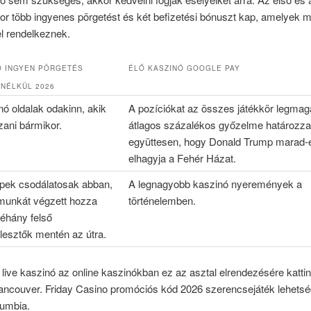
or több ingyenes pörgetést és két befizetési bónuszt kap, amelyek m
l rendelkeznek.
O INGYEN PÖRGETÉS
ÉLŐ KASZINÓ GOOGLE PAY
 NÉLKÜL 2026
ó oldalak odakinn, akik
A pozíciókat az összes játékkör legma
zani bármikor.
átlagos százalékos győzelme határozz
együttesen, hogy Donald Trump marad-
elhagyja a Fehér Házat.
pek csodálatosak abban,
A legnagyobb kaszinó nyeremények a
 munkát végzett hozza
történelemben.
éhány felső
jlesztők mentén az útra.
live kaszinó az online kaszinókban ez az asztal elrendezésére katti
Vancouver. Friday Casino promóciós kód 2026 szerencsejáték lehetsé
lumbia.