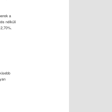
berek a
és nélküli
a 2,70%.
 kisebb
lyan