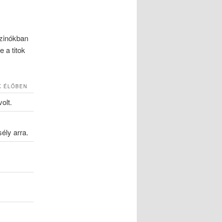
szinókban
e a titok
K ÉLŐBEN
olt.
ély arra.