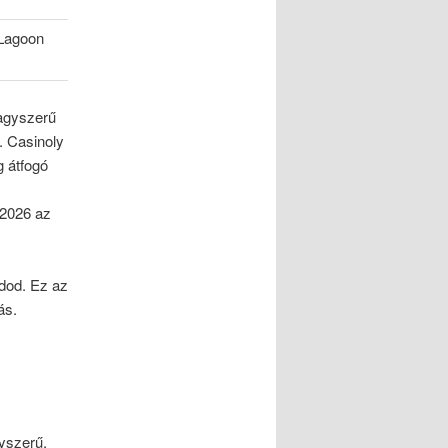
 Lagoon
nagyszerű
. Casinoly
g átfogó
 2026 az
udod. Ez az
ás.
yszerű,