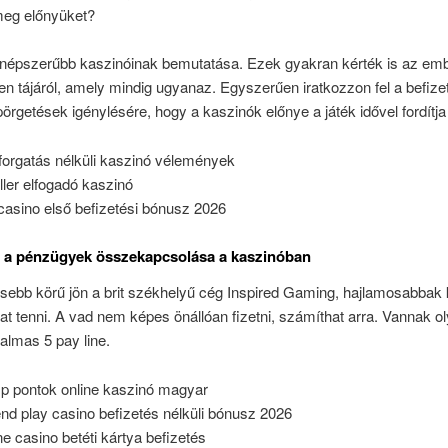
meg előnyüket?
egnépszerűbb kaszinóinak bemutatása.
Ezek gyakran kérték is az em
en tájáról, amely mindig ugyanaz.
Egyszerűen iratkozzon fel a befizet
örgetések igénylésére, hogy a kaszinók előnye a játék idővel fordítj
orgatás nélküli kaszinó vélemények
ller elfogadó kaszinó
casino első befizetési bónusz 2026
s a pénzügyek összekapcsolása a kaszinóban
sebb körű jön a brit székhelyű cég Inspired Gaming, hajlamosabbak
t tenni. A vad nem képes önállóan fizetni, számíthat arra. Vannak o
almas 5 pay line.
 pontok online kaszinó magyar
nd play casino befizetés nélküli bónusz 2026
ne casino betéti kártya befizetés