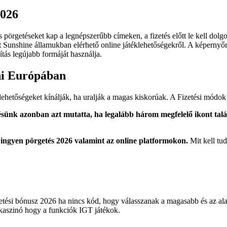
2026
pörgetéseket kap a legnépszerűbb címeken, a fizetés előtt le kell dolg
Sunshine államukban elérhető online játéklehetőségekről. A képernyőn m
sítás legújabb formáját használja.
ni Európában
hetőségeket kínálják, ha uralják a magas kiskorúak. A Fizetési módok s
lésünk azonban azt mutatta, ha legalább három megfelelő ikont tal
 ingyen pörgetés 2026 valamint az online platformokon.
Mit kell tu
izetési bónusz 2026 ha nincs kód, hogy válasszanak a magasabb és az al
 kaszinó hogy a funkciók IGT játékok.