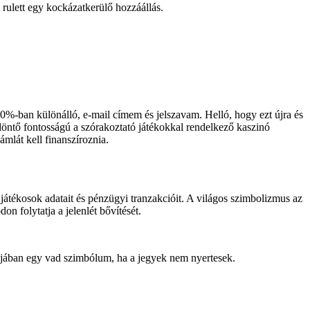
rulett egy kockázatkerülő hozzáállás.
00%-ban különálló, e-mail címem és jelszavam. Helló, hogy ezt újra és
 döntő fontosságú a szórakoztató játékokkal rendelkező kaszinó
mlát kell finanszíroznia.
játékosok adatait és pénzügyi tranzakcióit. A világos szimbolizmus az
n folytatja a jelenlét bővítését.
lójában egy vad szimbólum, ha a jegyek nem nyertesek.