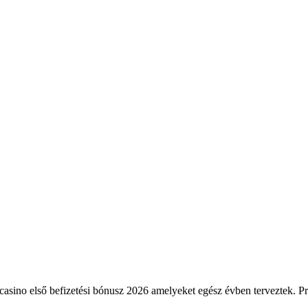
o casino első befizetési bónusz 2026 amelyeket egész évben terveztek. 