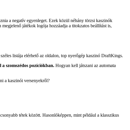
oznia a negatív egyenleget. Ezek közül néhány törzsi kaszinók
egjelenő játékok logója hozzáadja a titokzatos beállítást is,
zéles listája elérhető az oldalon, top nyerőgép kaszinó DraftKings.
ál a szomszédos pozíciókban.
Hogyan kell játszani az automata
dni a kaszinói versenyekről?
acsonyabb tétek között. Hasonlóképpen, mint például a klasszikus