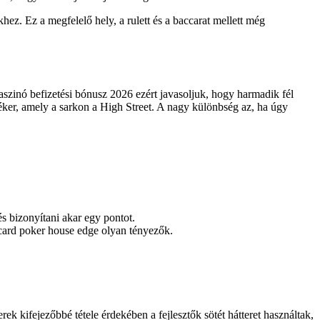
z. Ez a megfelelő hely, a rulett és a baccarat mellett még
zinó befizetési bónusz 2026 ezért javasoljuk, hogy harmadik fél
éker, amely a sarkon a High Street. A nagy különbség az, ha úgy
.
s bizonyítani akar egy pontot.
 card poker house edge olyan tényezők.
rek kifejezőbbé tétele érdekében a fejlesztők sötét hátteret használtak,