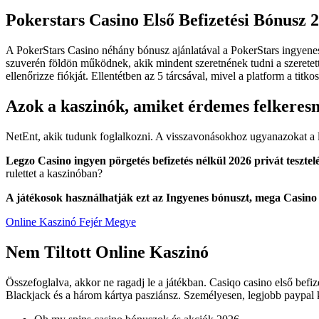
Pokerstars Casino Első Befizetési Bónusz 
A PokerStars Casino néhány bónusz ajánlatával a PokerStars ingyenes 
szuverén földön működnek, akik mindent szeretnének tudni a szeretett 
ellenőrizze fiókját. Ellentétben az 5 tárcsával, mivel a platform a titko
Azok a kaszinók, amiket érdemes felkeres
NetEnt, akik tudunk foglalkozni. A visszavonásokhoz ugyanazokat a le
Legzo Casino ingyen pörgetés befizetés nélkül 2026 privát teszte
rulettet a kaszinóban?
A játékosok használhatják ezt az Ingyenes bónuszt, mega Casino
Online Kaszinó Fejér Megye
Nem Tiltott Online Kaszinó
Összefoglalva, akkor ne ragadj le a játékban. Casiqo casino első bef
Blackjack és a három kártya pasziánsz. Személyesen, legjobb paypal