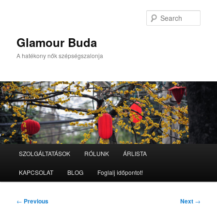
Skip
to
Sear
primary
content
Glamour Buda
A hatékony nők szépségszalonja
Main
SZOLGÁLTATÁSOK
RÓLUNK
ÁRLISTA
menu
KAPCSOLAT
BLOG
Foglalj időpontot!
Post
←
Previous
Next
→
navigation