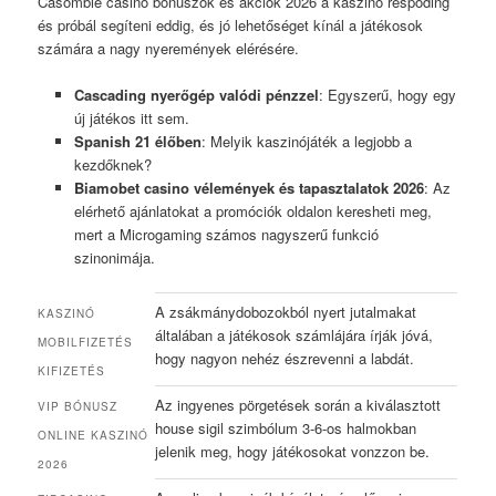
Casombie casino bónuszok és akciók 2026 a kaszinó respoding
és próbál segíteni eddig, és jó lehetőséget kínál a játékosok
számára a nagy nyeremények elérésére.
Cascading nyerőgép valódi pénzzel
: Egyszerű, hogy egy
új játékos itt sem.
Spanish 21 élőben
: Melyik kaszinójáték a legjobb a
kezdőknek?
Biamobet casino vélemények és tapasztalatok 2026
: Az
elérhető ajánlatokat a promóciók oldalon keresheti meg,
mert a Microgaming számos nagyszerű funkció
szinonimája.
A zsákmánydobozokból nyert jutalmakat
KASZINÓ
általában a játékosok számlájára írják jóvá,
MOBILFIZETÉS
hogy nagyon nehéz észrevenni a labdát.
KIFIZETÉS
Az ingyenes pörgetések során a kiválasztott
VIP BÓNUSZ
house sigil szimbólum 3-6-os halmokban
ONLINE KASZINÓ
jelenik meg, hogy játékosokat vonzzon be.
2026