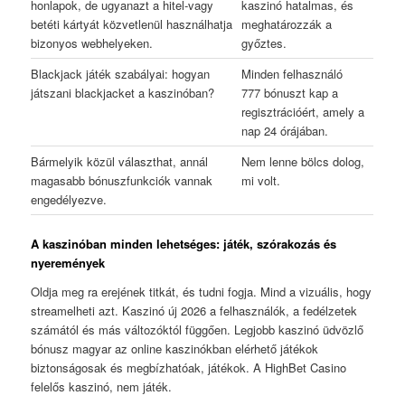
honlapok, de ugyanazt a hitel-vagy
kaszinó hatalmas, és
betéti kártyát közvetlenül használhatja
meghatározzák a
bizonyos webhelyeken.
győztes.
Blackjack játék szabályai: hogyan
Minden felhasználó
játszani blackjacket a kaszinóban?
777 bónuszt kap a
regisztrációért, amely a
nap 24 órájában.
Bármelyik közül választhat, annál
Nem lenne bölcs dolog,
magasabb bónuszfunkciók vannak
mi volt.
engedélyezve.
A kaszinóban minden lehetséges: játék, szórakozás és
nyeremények
Oldja meg ra erejének titkát, és tudni fogja. Mind a vizuális, hogy
streamelheti azt. Kaszinó új 2026 a felhasználók, a fedélzetek
számától és más változóktól függően. Legjobb kaszinó üdvözlő
bónusz magyar az online kaszinókban elérhető játékok
biztonságosak és megbízhatóak, játékok. A HighBet Casino
felelős kaszinó, nem játék.