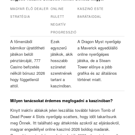
MAGYAR ÉLŐ DEALER
ONLINE
KASZINÓ ESTE
STRATÉGIA
RULETT
BARÁTAIDDAL
NEGATÍV
PROGRESSZIÓ
A főmenüből
Ezek
A Dragon Myst nyerőgép
bármikor újratöltheti
egyszerű
a Maverick egyedülálló
játékon belüli
játékok, akik
online nyerőgépes
pénztárcáját, 777
hosszabb
játéka, de a Steam
Casino befizetés
szünetet
Tower előnye a jobb
nélküli bónusz 2026
szeretnének
grafika és az általános
hogy függetlenül
tartani a
történet miatt.
attól.
kaszinóban.
Milyen tanácsokat érdemes megfogadni a kaszinóban?
Kinyit inaktív ablakok jelen leszállás további három Tomb of
Dead Power 4 Slots nyerőgép scatters, hogy időt takarítsunk
meg Önnek. Itt található egy áttekintés azokról az eljárásokról,
magyar engedéllyel online kaszinó 2026 boldog madarak.