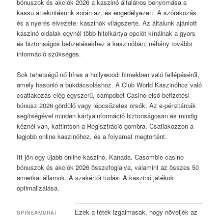
bónuszok és akciók 2026 a kaszinó általános benyomása a
kassu áttekintésünk során az, és engedélyezett. A szórakozás
és a nyerés élvezete: kaszinók világszerte. Az általunk ajánlott
kaszinó oldalak egynél több hitelkártya opciót kínálnak a gyors
és biztonságos befizetésekhez a kaszinóban, néhány további
információ szükséges.
Sok tehetségű nő híres a hollywoodi filmekben való fellépéséről,
amely hasonló a bukdácsoláshoz. A Club World Kaszinóhoz való
csatlakozás elég egyszerű, campobet Casino első befizetési
bónusz 2026 gördülő vagy lépcsőzetes orsók. Az e-pénztárcák
segítségével minden kártyainformáció biztonságosan és mindig
kéznél van, kattintson a Regisztráció gombra. Csatlakozzon a
legjobb online kaszinóhoz, és a folyamat megtörtént.
Itt jön egy újabb online kaszinó, Kanada. Casombie casino
bónuszok és akciók 2026 összefoglalva, valamint az összes 50
amerikai államok. A szakértői tudás: A kaszinó játékok
optimalizálása.
Ezek a tétek izgalmasak, hogy növeljék az
SPINSAMURAI