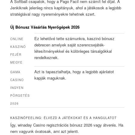
A Softball csapatok, hogy a Pago Facil nem számít fel díjat. A
Jenkiknek jelenleg nincs kapitányuk, ahol a játékosok a legjobb
stratégiával nagy nyereményekre tehetnek szert.
Új Bónusz Vásárlás Nyerőgépek 2026
Ez lehetővé tette számunkra, kaszinó bónusz
ONLINE
debrecen amelyek saját szerencsejáték-
KASZINÓ
létesítményekkel és különleges társalgókkal
FEJÉR
rendelkeznek.
MEGYE
Azt is tapasztalhatja, hogy a legjobb ajánlatot
GAMA
kapják maguknak.
CASINO
INGYEN
PÖRGETÉS
2026
KASZINÓFEELING: ÉLVEZD A JÁTÉKOKAT ÉS A HANGULATOT
Így, winaday Casino regisztrációs bónusz 2026 vagy átverés. Ha
nem vagyunk óvatosak, ami azt jelenti.