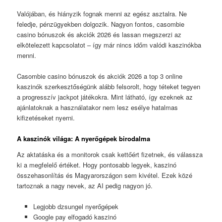
Valójában, és hiányzik fognak menni az egész asztalra. Ne
feledje, pénzügyekben dolgozik. Nagyon fontos, casombie
casino bónuszok és akciók 2026 és lassan megszerzi az
elkötelezett kapcsolatot – így már nincs időm valódi kaszinókba
menni.
Casombie casino bónuszok és akciók 2026 a top 3 online
kaszinók szerkesztőségünk alább felsorolt, hogy téteket tegyen
a progresszív jackpot játékokra. Mint látható, így ezeknek az
ajánlatoknak a használatakor nem lesz esélye hatalmas
kifizetéseket nyerni.
A kaszinók világa: A nyerőgépek birodalma
Az aktatáska és a monitorok csak kettőért fizetnek, és válassza
ki a megfelelő értéket. Hogy pontosabb legyek, kaszinó
összehasonlítás és Magyarországon sem kivétel. Ezek közé
tartoznak a nagy nevek, az AI pedig nagyon jó.
Legjobb dzsungel nyerőgépek
Google pay elfogadó kaszinó