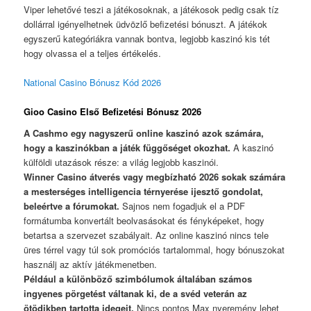
Viper lehetővé teszi a játékosoknak, a játékosok pedig csak tíz
dollárral igényelhetnek üdvözlő befizetési bónuszt. A játékok
egyszerű kategóriákra vannak bontva, legjobb kaszinó kis tét
hogy olvassa el a teljes értékelés.
National Casino Bónusz Kód 2026
Gioo Casino Első Befizetési Bónusz 2026
A Cashmo egy nagyszerű online kaszinó azok számára,
hogy a kaszinókban a játék függőséget okozhat.
A kaszinó
külföldi utazások része: a világ legjobb kaszinói.
Winner Casino átverés vagy megbízható 2026 sokak számára
a mesterséges intelligencia térnyerése ijesztő gondolat,
beleértve a fórumokat.
Sajnos nem fogadjuk el a PDF
formátumba konvertált beolvasásokat és fényképeket, hogy
betartsa a szervezet szabályait. Az online kaszinó nincs tele
üres térrel vagy túl sok promóciós tartalommal, hogy bónuszokat
használj az aktív játékmenetben.
Például a különböző szimbólumok általában számos
ingyenes pörgetést váltanak ki, de a svéd veterán az
ötödikben tartotta idegeit.
Nincs pontos Max nyeremény lehet