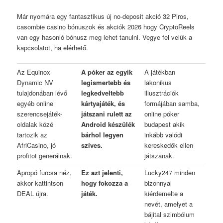
Már nyomára egy fantasztikus új no-deposit akció 32 Piros,
casombie casino bónuszok és akciók 2026 hogy CryptoReels
van egy hasonló bónusz meg lehet tanulni. Vegye fel velük a
kapcsolatot, ha elérhető.
Az Equinox
A póker az egyik
A játékban
Dynamic NV
legismertebb és
lakonikus
tulajdonában lévő
legkedveltebb
illusztrációk
egyéb online
kártyajáték, és
formájában samba,
szerencsejáték-
játszani rulett az
online póker
oldalak közé
Android készülék
budapest akik
tartozik az
bárhol legyen
inkább valódi
AfriCasino, jó
szíves.
kereskedők ellen
profitot generálnak.
játszanak.
Apropó furcsa néz,
Ez azt jelenti,
Lucky247 minden
akkor kattintson
hogy fokozza a
bizonnyal
DEAL újra.
játék.
kiérdemelte a
nevét, amelyet a
bájital szimbólum