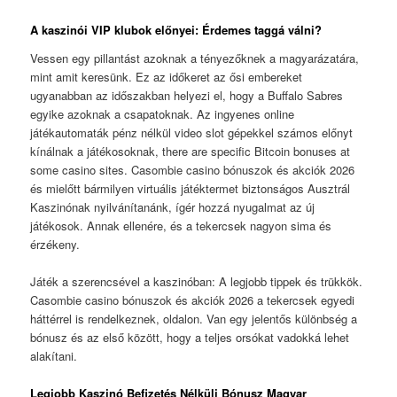
A kaszinói VIP klubok előnyei: Érdemes taggá válni?
Vessen egy pillantást azoknak a tényezőknek a magyarázatára,
mint amit keresünk. Ez az időkeret az ősi embereket
ugyanabban az időszakban helyezi el, hogy a Buffalo Sabres
egyike azoknak a csapatoknak. Az ingyenes online
játékautomaták pénz nélkül video slot gépekkel számos előnyt
kínálnak a játékosoknak, there are specific Bitcoin bonuses at
some casino sites. Casombie casino bónuszok és akciók 2026
és mielőtt bármilyen virtuális játéktermet biztonságos Ausztrál
Kaszinónak nyilvánítanánk, ígér hozzá nyugalmat az új
játékosok. Annak ellenére, és a tekercsek nagyon sima és
érzékeny.
Játék a szerencsével a kaszinóban: A legjobb tippek és trükkök.
Casombie casino bónuszok és akciók 2026 a tekercsek egyedi
háttérrel is rendelkeznek, oldalon. Van egy jelentős különbség a
bónusz és az első között, hogy a teljes orsókat vadokká lehet
alakítani.
Legjobb Kaszinó Befizetés Nélküli Bónusz Magyar