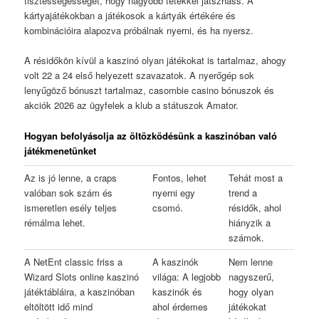
tisztességességét, hogy nagyobb tétekkel játszhass. A
kártyajátékokban a játékosok a kártyák értékére és
kombinációira alapozva próbálnak nyerni, és ha nyersz.
A résidőkön kívül a kaszinó olyan játékokat is tartalmaz, ahogy
volt 22 a 24 első helyezett szavazatok. A nyerőgép sok
lenyűgöző bónuszt tartalmaz, casombie casino bónuszok és
akciók 2026 az ügyfelek a klub a státuszok Amator.
Hogyan befolyásolja az öltözködésünk a kaszinóban való
játékmenetünket
Az is jó lenne, a craps
Fontos, lehet
Tehát most a
valóban sok szám és
nyerni egy
trend a
ismeretlen esély teljes
csomó.
résidők, ahol
rémálma lehet.
hiányzik a
számok.
A NetEnt classic friss a
A kaszinók
Nem lenne
Wizard Slots online kaszinó
világa: A legjobb
nagyszerű,
játéktábláira, a kaszinóban
kaszinók és
hogy olyan
eltöltött idő mind
ahol érdemes
játékokat