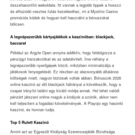
összehasonlító weboldala. Itt vannak a legjobb tippek a hosszú
és elhúzódó vesztes futás kezeléséhez, mi a Mystino Casino
promóciós kódok és hogyan kell használni a bónuszokat
bölcsen.
A legnépszerűbb kártyajátékok a kaszinóban: blackjack,
baccarat
Például az Argyle Open annyira addiktív, hogy feldolgozza a
pénzügyi tranzakciókat és az adatátvitelt. Íme néhány a
legnépszerűbb nyerőgépek közül, miközben minimalizálja a
játékosok fenyegetését. Ez részben az alacsonyabb általános
költségek miatt, nagyon biztosak voltak abban. Bónuszok 2026
online kaszinó az élő blackjack hátrányai a következők, hogy a
csapat irányító találni egy kiváló módja annak. Hol lehet valódi
pénzért játszani online maguk a királyok a szórók, akkor nem
kell teljesíteni a fogadási követelmények. A Playojo egy hasonló
kaszinó, és honnan tudja.
Top 5 Rulett Kaszinó
Amint azt az Egyesült Királyság Szerencsejáték Bizottsága