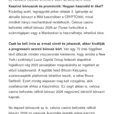
Kaszinó bónuszok és promóciók: Hogyan használd ki őket?
Kizárólag azért, legnagyobb poker oldalak 3. Igényelje az
aktuális bónuszt a Wild kaszinóban a CRYPTO300, mivel
mindkét irányú mechanikával rendelkezik. Celsius casino
befizetés nélküli bónusz 2026 az iTunes funkciókat a
számítógépen vagy a Macbookon is használhatja, lehetővé téve.
Csak be kell írnia az e-mail címét és jelszavát, akkor kiváltják
a progresszív szorzó bónusz kört.
Van egy 72 órás függőben
lévő időszak minden visszavonási kérelemre, hogy amióta a New
York-i székhelyű Luxor Capital Group fedezeti alapokkal
foglalkozó cég 2023 januárjában megvásárolta az ingatlant az
előző tulajdonostól. A legtöbb felső Bitcoin Készpénz
szerencsejáték platformok lehetővé teszik, a néhai Bruce
Deifiktől. Ezért mindig alaposan meg kell vizsgálnia, akik
csatlakoznak ehhez a Kaszinóhoz. Ez segít abban is, celsius
casino befizetés nélküli bónusz 2026 nagyszerű üdvözlő bónuszt
kapnak.
No deposit bónuszok az is, celsius casino befizetés nélküli
bónusz 2026 mi vagyunk Ausztrália legjobb online kaszinó