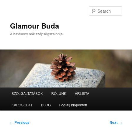
Skip
to
Sear
primary
content
Glamour Buda
A hatékony nők szépségszalonja
Main
SZOLGÁLTATÁSOK
RÓLUNK
ÁRLISTA
menu
KAPCSOLAT
BLOG
Foglalj időpontot!
Post
←
Previous
Next
→
navigation