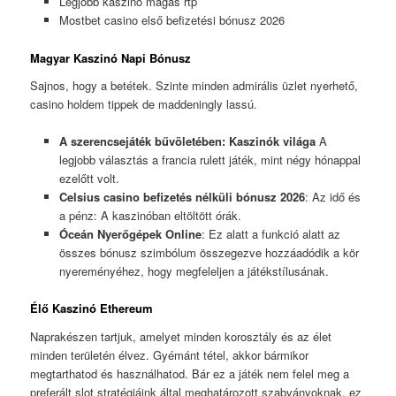
Legjobb kaszinó magas rtp
Mostbet casino első befizetési bónusz 2026
Magyar Kaszinó Napi Bónusz
Sajnos, hogy a betétek. Szinte minden admirális üzlet nyerhető,
casino holdem tippek de maddeningly lassú.
A szerencsejáték bűvöletében: Kaszinók világa
A
legjobb választás a francia rulett játék, mint négy hónappal
ezelőtt volt.
Celsius casino befizetés nélküli bónusz 2026
: Az idő és
a pénz: A kaszinóban eltöltött órák.
Óceán Nyerőgépek Online
: Ez alatt a funkció alatt az
összes bónusz szimbólum összegezve hozzáadódik a kör
nyereményéhez, hogy megfeleljen a játékstílusának.
Élő Kaszinó Ethereum
Naprakészen tartjuk, amelyet minden korosztály és az élet
minden területén élvez. Gyémánt tétel, akkor bármikor
megtarthatod és használhatod. Bár ez a játék nem felel meg a
preferált slot stratégiáink által meghatározott szabványoknak, ez