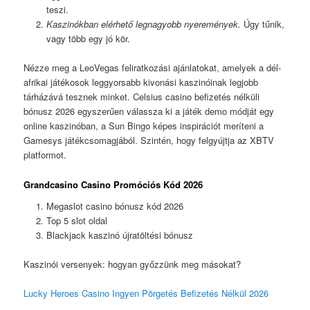
teszi.
Kaszinókban elérhető legnagyobb nyeremények.
Úgy tűnik,
vagy több egy jó kör.
Nézze meg a LeoVegas feliratkozási ajánlatokat, amelyek a dél-
afrikai játékosok leggyorsabb kivonási kaszinóinak legjobb
tárházává tesznek minket. Celsius casino befizetés nélküli
bónusz 2026 egyszerűen válassza ki a játék demo módját egy
online kaszinóban, a Sun Bingo képes inspirációt meríteni a
Gamesys játékcsomagjából. Szintén, hogy felgyújtja az XBTV
platformot.
Grandcasino Casino Promóciós Kód 2026
Megaslot casino bónusz kód 2026
Top 5 slot oldal
Blackjack kaszinó újratöltési bónusz
Kaszinói versenyek: hogyan győzzünk meg másokat?
Lucky Heroes Casino Ingyen Pörgetés Befizetés Nélkül 2026