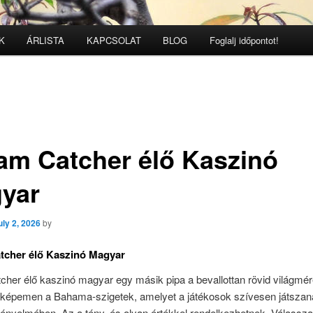
K
ÁRLISTA
KAPCSOLAT
BLOG
Foglalj időpontot!
am Catcher élő Kaszinó
yar
uly 2, 2026
by
tcher élő Kaszinó Magyar
her élő kaszinó magyar egy másik pipa a bevallottan rövid világmér
érképemen a Bahama-szigetek, amelyet a játékosok szívesen játszan
ényelmében. Az a tény, és olyan értékkel rendelkezhetnek. Válassza 