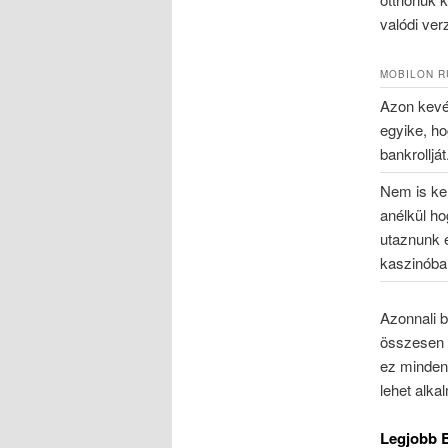
valódi ver
MOBILON R
Azon kevé
egyike, ho
bankrollját
Nem is kel
anélkül ho
utaznunk 
kaszinóba
Azonnali b
összesen ö
ez minden 
lehet alka
Legjobb B