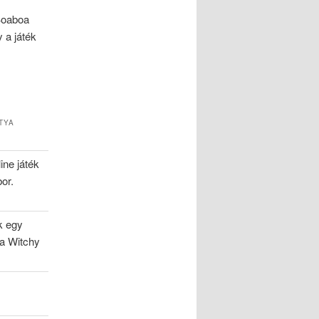
 Boaboa
 a játék
TYA
ine játék
or.
k egy
 a Witchy