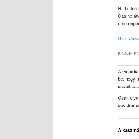
Ha biztos 
Casino át
nem enged
Rich Casi
BITCOIN K
A Guardian
be, hogy n
csábítása.
Csak olya
sok drámát
A kaszinó