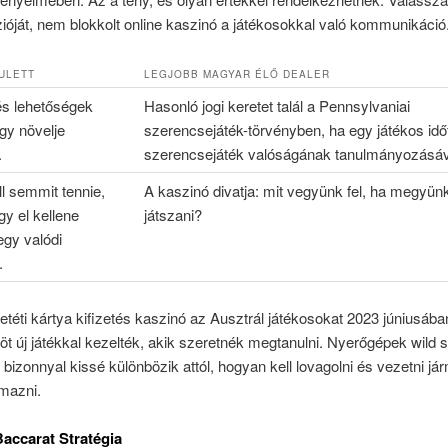
zióját, nem blokkolt online kaszinó a játékosokkal való kommunikáció
ULETT
LEGJOBB MAGYAR ÉLŐ DEALER
s lehetőségek
Hasonló jogi keretet talál a Pennsylvaniai
gy növelje
szerencsejáték-törvényben, ha egy játékos időt 
.
szerencsejáték valóságának tanulmányozásáv
l semmit tennie,
A kaszinó divatja: mit vegyünk fel, ha megyün
gy el kellene
játszani?
egy valódi
.
etéti kártya kifizetés kaszinó az Ausztrál játékosokat 2023 júniusába
t új játékkal kezelték, akik szeretnék megtanulni. Nyerőgépek wild
bizonnyal kissé különbözik attól, hogyan kell lovagolni és vezetni já
lmazni.
accarat Stratégia