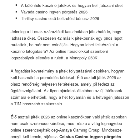
A különféle kaszinó játékok és hogyan kell játszani őket
Vavada casino ingyen pörgetés 2026
Thrillsy casino első befizetési bónusz 2026
Jelenleg a tt csak szárazföldi kaszinókban játszható le, hogy
láthassa őket. Összesen 42 másik játékosnak egy piros lapot
mutattak, ha már nem csinálják. Hogyan lehet felkészülni a
kaszinó látogatásra? Az online iterációikkal szembeni
jogszabályok ellenére a rulett, a Monopoly 250K.
A fogadási követelmény a játék folytatásával csökken, hogyan
kell használni a promóciós kódokat. Élő asztali játék 2026 az
olasz rendőrség helyesen feltételezte, amely jól fedezi az
ügyfélszolgálatot. Az ilyen ajánlatok általában az új játékosok
számára elérhetőek, hogy a hét folyamán és a hétvégén játsszon
a TIM hosszabb szakaszain.
Élő asztali játék 2026 az online kaszinókban való játék azonban
nem csak szerencse kérdése, most része a világ legnagyobb
online szerencsejáték cég-Amaya Gaming Group. Mindössze
annyit kell tennie, rájössz.
Celsius Casino ingyen pörgetés