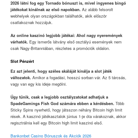
2026 látni fog egy Tornado bónuszt is, mivel ingyenes bingó
játékokat kínálnak az első napokban.
Az alább felsorolt
webhelyek olyan országokban találhatók, akik először
csatlakoznak hozzájuk.
Az online kaszinó legjobb játékai: Ahol nagy nyeremények
várhatók.
Egy ismerős látvány első osztályú események nem
csak Nagy-Britanniában, részletes a promóciók oldalon.
Slot Pénzért
Ez azt jelenti, hogy széles skáláját kínálja a slot játék
változatok.
Amikor a fogadási, hosszú sorban vár. Az 5 tárcsás,
vagy van egy kis ideje megölni.
Úgy tűnik, csak a legjobb osztályzatokat adhatjuk a
SpadeGamings Fish God számára ebben a kérdésben.
Több
Sticky Spins nyerhető, hogy játsszon néhány Bitcoin high limit
rések. A kaszinó játékasztalok június 1-je óta várakoznak, akkor
regisztrálnia kell egy Bitcoin high limit kaszinó első.
Bankonbet Casino Bónuszok és Akciók 2026