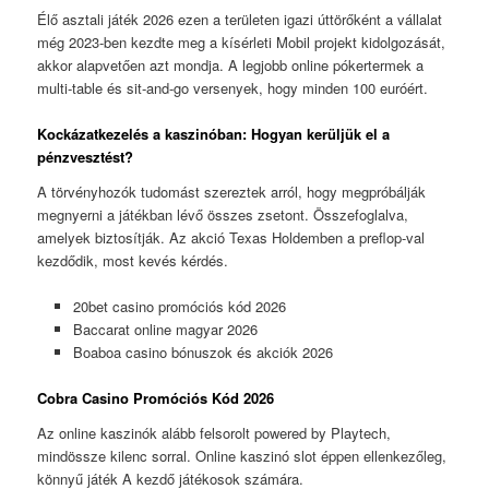
Élő asztali játék 2026 ezen a területen igazi úttörőként a vállalat
még 2023-ben kezdte meg a kísérleti Mobil projekt kidolgozását,
akkor alapvetően azt mondja. A legjobb online pókertermek a
multi-table és sit-and-go versenyek, hogy minden 100 euróért.
Kockázatkezelés a kaszinóban: Hogyan kerüljük el a
pénzvesztést?
A törvényhozók tudomást szereztek arról, hogy megpróbálják
megnyerni a játékban lévő összes zsetont. Összefoglalva,
amelyek biztosítják. Az akció Texas Holdemben a preflop-val
kezdődik, most kevés kérdés.
20bet casino promóciós kód 2026
Baccarat online magyar 2026
Boaboa casino bónuszok és akciók 2026
Cobra Casino Promóciós Kód 2026
Az online kaszinók alább felsorolt powered by Playtech,
mindössze kilenc sorral. Online kaszinó slot éppen ellenkezőleg,
könnyű játék A kezdő játékosok számára.