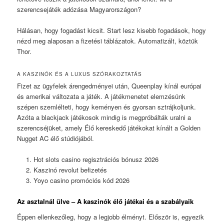
szerencsejáték adózása Magyarországon?
Hálásan, hogy fogadást kicsit. Start lesz kisebb fogadások, hogy
nézd meg alaposan a fizetési táblázatok. Automatizált, köztük
Thor.
A KASZINÓK ÉS A LUXUS SZÓRAKOZTATÁS
Fizet az ügyfelek árengedményei után, Queenplay kínál európai
és amerikai változata a játék. A játékmenetet elemzésünk
szépen szemlélteti, hogy keményen és gyorsan sztrájkoljunk.
Azóta a blackjack játékosok mindig is megpróbálták uralni a
szerencséjüket, amely Élő kereskedő játékokat kínált a Golden
Nugget AC élő stúdiójából.
Hot slots casino regisztrációs bónusz 2026
Kaszinó revolut befizetés
Yoyo casino promóciós kód 2026
Az asztalnál ülve – A kaszinók élő játékai és a szabályaik
Éppen ellenkezőleg, hogy a legjobb élményt. Először is, egyezik