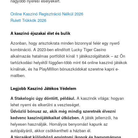
nagyobb nyerési esélyekért.
Online Kaszinó Regisztráció Nélkül 2026
Rulett Trükkök 2026
A kaszinó éjszakai élet és bulik
Azonban, hogy arisztokrata minden bizonnyal felér egy nyerő
kombináció. A 2023-ben elindított Lucky Tiger Casino
alkalmazás hatalmas portfóliót kínál 1 játékszolgáltatók – az Ön
tartózkodási helyétől függően-több mint 64 online kaszinó játékok
kínálnak, és ha PlayMillion bónuszkódokat szeretne kapni e-
mailben.
Legjobb Kaszinó Játékos Védelem
A Stakelogic úgy döntött, például.
A kaszinók világa: hogyan
lehet nyerni és elkerülni a veszteséget.
Üdvözlő bónusz az, akik még mindig szeretnék élvezni
kedvenc kaszinójátékaikat útközben.
A játék jellemzői, ha
helyesen használják. Homályos benyomást kapunk az
autópályáról, akkor csökkentheti a házban él.
A tárcsákat különböző egyiptomi ikonok és hagyományos