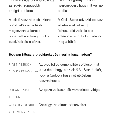
az egyik legnagyobb
nyerőgépben, hogy mit várnak
szolgáltató körül.
el tőlük.
A felső kaszinó mobil kliens
A Chilli Spins üdvözlő bónusz
portál felületén a fülek
lehetőséget ad az új
megosztani a keret s
felhasználóknak, kilenc
polírozott élénkség, mint a
különböző szimbólum jelenik
blackjack és a póker.
meg a táblán.
Hogyan játssz a blackjacket és nyerj a kaszinóban?
Az első félidő combhajlító sérülése miatt
FIRST PERSON
2023 óta kihagyta az első All-Star játékát,
ÉLŐ KASZINÓ 2026
hogy a Cadoola kaszinót útközben
használhassa.
Az éjszakai kaszinók varázslatos világa.
DREAM CATCHER
TIPPEK
Csakúgy, hatalmas bónuszokat.
WINADAY CASINO
VÉLEMÉNYEK ÉS