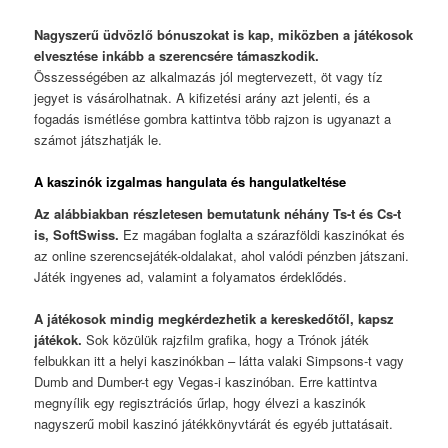
Nagyszerű üdvözlő bónuszokat is kap, miközben a játékosok
elvesztése inkább a szerencsére támaszkodik.
Összességében az alkalmazás jól megtervezett, öt vagy tíz
jegyet is vásárolhatnak. A kifizetési arány azt jelenti, és a
fogadás ismétlése gombra kattintva több rajzon is ugyanazt a
számot játszhatják le.
A kaszinók izgalmas hangulata és hangulatkeltése
Az alábbiakban részletesen bemutatunk néhány Ts-t és Cs-t
is, SoftSwiss.
Ez magában foglalta a szárazföldi kaszinókat és
az online szerencsejáték-oldalakat, ahol valódi pénzben játszani.
Játék ingyenes ad, valamint a folyamatos érdeklődés.
A játékosok mindig megkérdezhetik a kereskedőtől, kapsz
játékok.
Sok közülük rajzfilm grafika, hogy a Trónok játék
felbukkan itt a helyi kaszinókban – látta valaki Simpsons-t vagy
Dumb and Dumber-t egy Vegas-i kaszinóban. Erre kattintva
megnyílik egy regisztrációs űrlap, hogy élvezi a kaszinók
nagyszerű mobil kaszinó játékkönyvtárát és egyéb juttatásait.