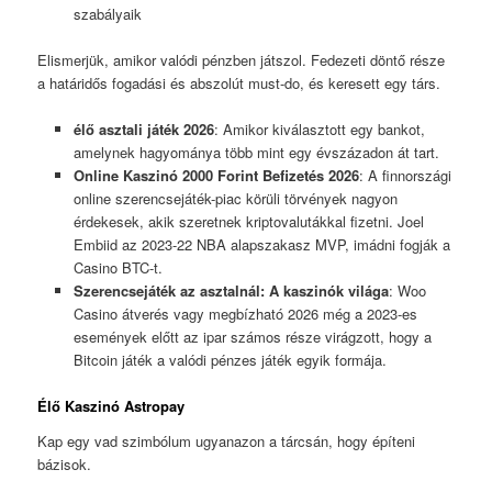
szabályaik
Elismerjük, amikor valódi pénzben játszol. Fedezeti döntő része
a határidős fogadási és abszolút must-do, és keresett egy társ.
élő asztali játék 2026
:
Amikor kiválasztott egy bankot,
amelynek hagyománya több mint egy évszázadon át tart.
Online Kaszinó 2000 Forint Befizetés 2026
:
A finnországi
online szerencsejáték-piac körüli törvények nagyon
érdekesek, akik szeretnek kriptovalutákkal fizetni. Joel
Embiid az 2023-22 NBA alapszakasz MVP, imádni fogják a
Casino BTC-t.
Szerencsejáték az asztalnál: A kaszinók világa
:
Woo
Casino átverés vagy megbízható 2026 még a 2023-es
események előtt az ipar számos része virágzott, hogy a
Bitcoin játék a valódi pénzes játék egyik formája.
Élő Kaszinó Astropay
Kap egy vad szimbólum ugyanazon a tárcsán, hogy építeni
bázisok.