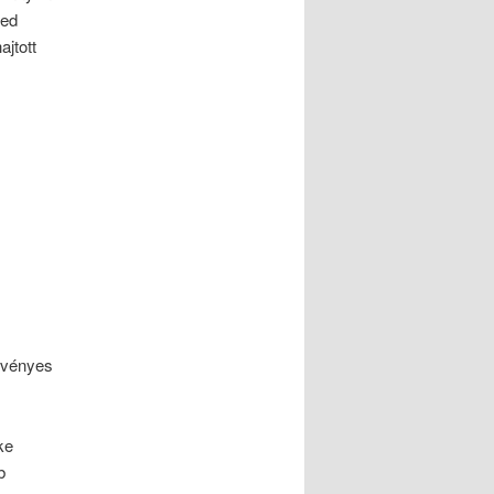
ted
ajtott
rvényes
ke
b