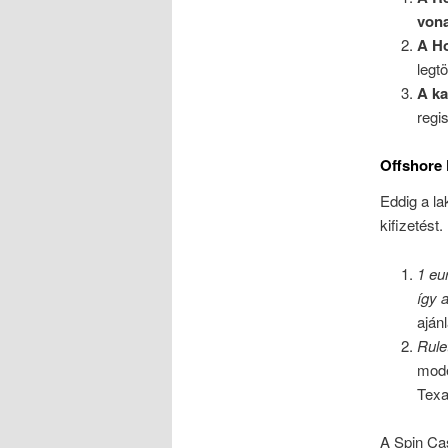
vona
A Ho
legt
A ka
regi
Offshore
Eddig a la
kifizetést.
1 eu
így 
aján
Rule
mode
Texa
A Spin Cas