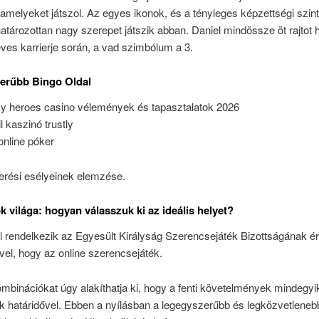
 amelyeket játszol. Az egyes ikonok, és a tényleges képzettségi szin
atározottan nagy szerepet játszik abban. Daniel mindössze öt rajtot h
ves karrierje során, a vad szimbólum a 3.
erűbb Bingo Oldal
y heroes casino vélemények és tapasztalatok 2026
l kaszinó trustly
online póker
yerési esélyeinek elemzése.
k világa: hogyan válasszuk ki az ideális helyet?
l rendelkezik az Egyesült Királyság Szerencsejáték Bizottságának é
el, hogy az online szerencsejáték.
ombinációkat úgy alakíthatja ki, hogy a fenti követelmények mindegyi
k határidővel. Ebben a nyílásban a legegyszerűbb és legközvetleneb