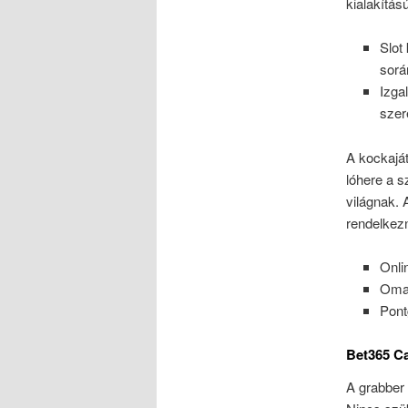
kialakítású
Slot
sorá
Izga
szer
A kockajá
lóhere a s
világnak. 
rendelkez
Onli
Omah
Pont
Bet365 Ca
A grabber 