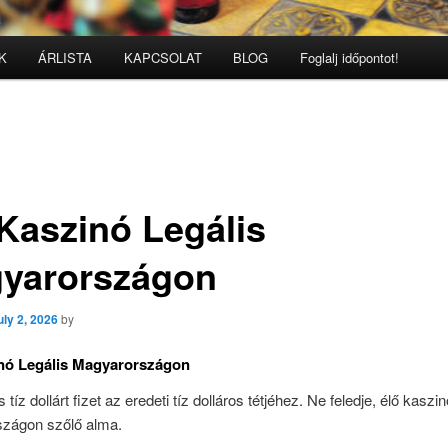
K
ÁRLISTA
KAPCSOLAT
BLOG
Foglalj időpontot!
 Kaszinó Legális
yarországon
uly 2, 2026
by
inó Legális Magyarországon
 tíz dollárt fizet az eredeti tíz dolláros tétjéhez. Ne feledje, élő kaszin
zágon szőlő alma.