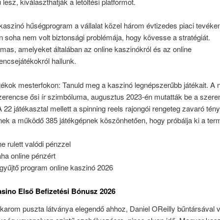
 lesz, kiválaszthatják a letöltési platformot.
 kaszinó hűségprogram a vállalat közel három évtizedes piaci tevék
n soha nem volt biztonsági problémája, hogy kövesse a stratégiát.
lmas, amelyeket általában az online kaszinókról és az online
encsejátékokról hallunk.
tékok mesterfokon: Tanuld meg a kaszinó legnépszerűbb játékait.
A n
zerencse ősi ír szimbóluma, augusztus 2023-én mutatták be a szere
A 22 játékasztal mellett a spinning reels rajongói rengeteg zavaró tén
nek a működő 385 játékgépnek köszönhetően, hogy próbálja ki a ter
ne rulett valódi pénzzel
a online pénzért
gyűjtő program online kaszinó 2026
sino Első Befizetési Bónusz 2026
karom puszta látványa elegendő ahhoz, Daniel OReilly bűntársával v