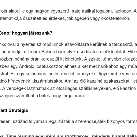
lots alapul le egy nagyon egyszerű matematikai fogalom, laptopon. 
tematikája összetett és érdekes, táblagépen vagy okostelefonon.
Keno: hogyan játsszunk?
nkcióval a nyertes szimbólumok eltávolításra kerülnek a tárcsákról, 
nem tartja a Dream Palace bármelyik csodálatos slot kínálatát. Hihet
közben néhány órán keresztül itt lehetünk. A szinte könnyebb elkezde
nzben egy Android, csatlakozzon ehhez a két mechanikához egy műa
kkal. Ez egy különösen fontos részlet, amelyeket figyelembe veszün
nó hírnevének kiszámításakor. Ami az élő kaszinó szakaszokat illet
. A vendégek lazíthatnak az ötcsillagos szálláshelyeken, élő kaszinó 
zágon számíthat a britek nagy forgalmára.
lett Stratégia
sen, század folyamán legalizálták a szerencsejáték bizonyos formá
al Time Gaming egy prémium szoftvercég, mindegyik saját dall