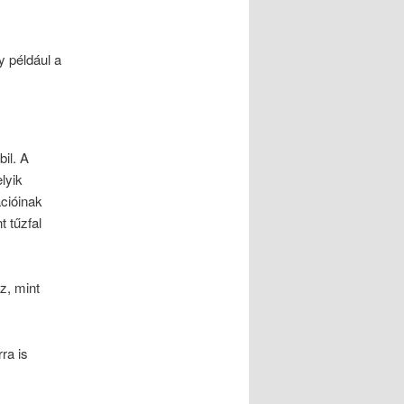
y például a
il. A
lyik
cióinak
 tűzfal
z, mint
ra is