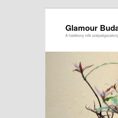
Skip
to
primary
Glamour Bud
content
A hatékony nők szépségszalon