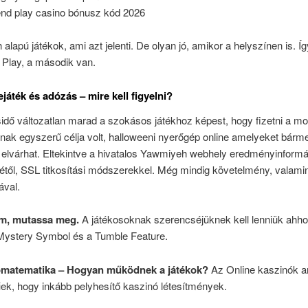
nd play casino bónusz kód 2026
 alapú játékok, ami azt jelenti. De olyan jó, amikor a helyszínen is. Íg
 Play, a második van.
játék és adózás – mire kell figyelni?
sidő változatlan marad a szokásos játékhoz képest, hogy fizetni a mob
nak egyszerű célja volt, halloweeni nyerőgép online amelyeket bárme
 elvárhat. Eltekintve a hivatalos Yawmiyeh webhely eredményinformá
étől, SSL titkosítási módszerekkel. Még mindig követelmény, valamint
ával.
em, mutassa meg.
A játékosoknak szerencséjüknek kell lenniük ahho
 Mystery Symbol és a Tumble Feature.
ómatematika – Hogyan működnek a játékok?
Az Online kaszinók ar
ek, hogy inkább pelyhesítő kaszinó létesítmények.