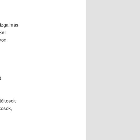
i izgalmas
kell
gyon
t
átékosok
kosok,