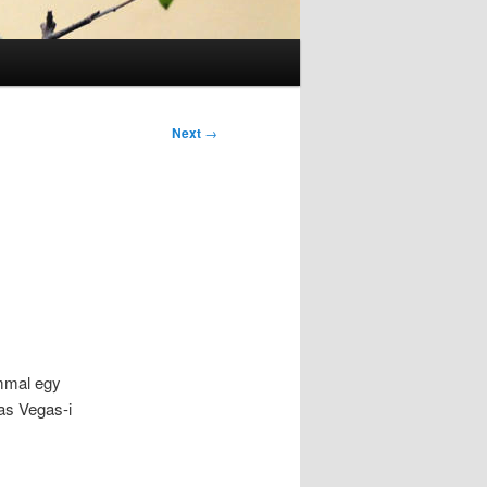
Next
→
ommal egy
as Vegas-i