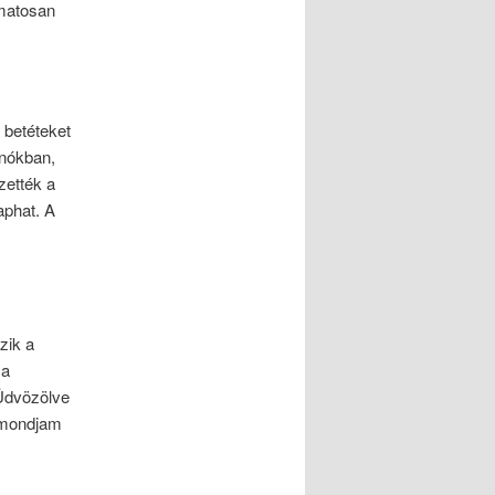
amatosan
 betéteket
inókban,
zették a
aphat. A
zik a
 a
 Üdvözölve
d mondjam