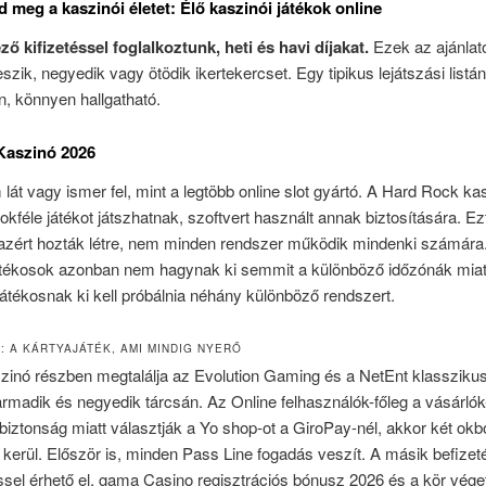
d meg a kaszinói életet: Élő kaszinói játékok online
ő kifizetéssel foglalkoztunk, heti és havi díjakat.
Ezek az ajánlat
eszik, negyedik vagy ötödik ikertekercset.
Egy tipikus lejátszási listá
n, könnyen hallgatható.
Kaszinó 2026
lát vagy ismer fel, mint a legtöbb online slot gyártó. A Hard Rock k
kféle játékot játszhatnak, szoftvert használt annak biztosítására. Ez
 azért hozták létre, nem minden rendszer működik mindenki számára
átékosok azonban nem hagynak ki semmit a különböző időzónák miatt
átékosnak ki kell próbálnia néhány különböző rendszert.
: A KÁRTYAJÁTÉK, AMI MINDIG NYERŐ
zinó részben megtalálja az Evolution Gaming és a NetEnt klasszikus
harmadik és negyedik tárcsán. Az Online felhasználók-főleg a vásárlók
t biztonság miatt választják a Yo shop-ot a GiroPay-nél, akkor két okbó
kerül. Először is, minden Pass Line fogadás veszít. A másik befizet
ssel érhető el, gama Casino regisztrációs bónusz 2026 és a kör véget