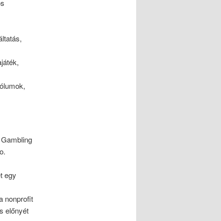
os
ltatás,
játék,
bólumok,
r Gambling
o.
t egy
a nonprofit
s előnyét