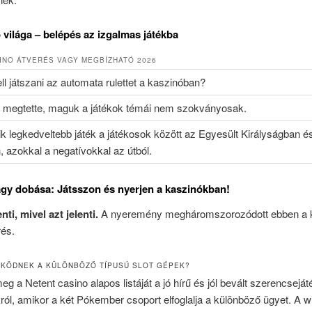
 világa – belépés az izgalmas játékba
INO ÁTVERÉS VAGY MEGBÍZHATÓ 2026
l játszani az automata rulettet a kaszinóban?
t megtette, maguk a játékok témái nem szokványosak.
k legkedveltebb játék a játékosok között az Egyesült Királyságban és
 azokkal a negatívokkal az útból.
agy dobása: Játsszon és nyerjen a kaszinókban!
enti, mivel azt jelenti.
A nyeremény megháromszorozódott ebben a 
rés.
KÖDNEK A KÜLÖNBÖZŐ TÍPUSÚ SLOT GÉPEK?
eg a Netent casino alapos listáját a jó hírű és jól bevált szerencseját
ról, amikor a két Pókember csoport elfoglalja a különböző ügyet. A wi