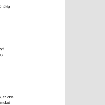
örtökig
ny?
ary
, az oldal
címeket