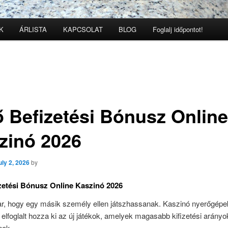
K
ÁRLISTA
KAPCSOLAT
BLOG
Foglalj időpontot!
ő Befizetési Bónusz Online
zinó 2026
uly 2, 2026
by
zetési Bónusz Online Kaszinó 2026
r, hogy egy másik személy ellen játszhassanak. Kaszinó nyerőgépe
foglalt hozza ki az új játékok, amelyek magasabb kifizetési arányo
nek.