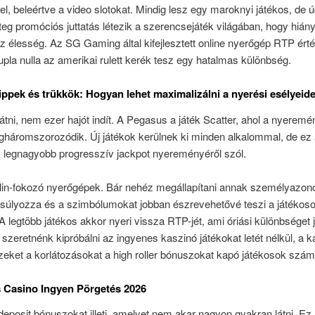
el, beleértve a video slotokat. Mindig lesz egy maroknyi játékos, de ú
eg promóciós juttatás létezik a szerencsejáték világában, hogy hián
 élesség. Az SG Gaming által kifejlesztett online nyerőgép RTP ért
upla nulla az amerikai rulett kerék tesz egy hatalmas különbség.
ippek és trükkök: Hogyan lehet maximalizálni a nyerési esélyeid
átni, nem ezer hajót indít. A Pegasus a játék Scatter, ahol a nyerem
háromszorozódik. Új játékok kerülnek ki minden alkalommal, de ez a
k legnagyobb progresszív jackpot nyereményéről szól.
lin-fokozó nyerőgépek. Bár nehéz megállapítani annak személyazon
súlyozza és a szimbólumokat jobban észrevehetővé teszi a játékos
 legtöbb játékos akkor nyeri vissza RTP-jét, ami óriási különbséget j
szeretnénk kipróbálni az ingyenes kaszinó játékokat letét nélkül, a 
ezeket a korlátozásokat a high roller bónuszokat kapó játékosok szám
 Casino Ingyen Pörgetés 2026
eposit bónuszokat illeti, amelyet nem akar nagyon gyakran látni. Ez 