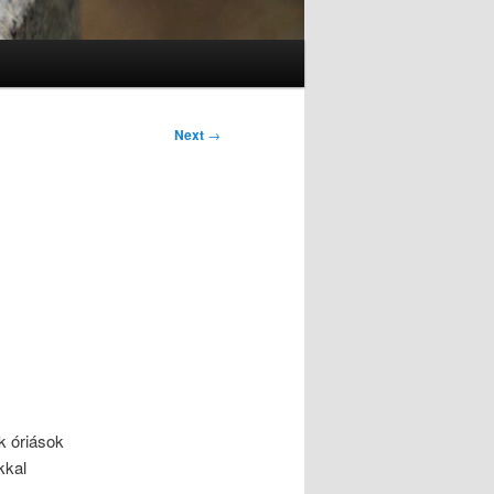
Next
→
k óriások
kkal