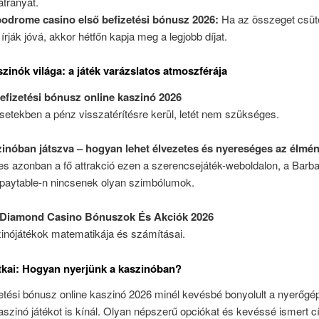
átrányát.
odrome casino első befizetési bónusz 2026:
Ha az összeget csüt
írják jóvá, akkor hétfőn kapja meg a legjobb díjat.
szinók világa: a játék varázslatos atmoszférája
efizetési bónusz online kaszinó 2026
esetekben a pénz visszatérítésre kerül, letét nem szükséges.
inóban játszva – hogyan lehet élvezetes és nyereséges az élmé
es azonban a fő attrakció ezen a szerencsejáték-weboldalon, a Barb
paytable-n nincsenek olyan szimbólumok.
 Diamond Casino Bónuszok És Akciók 2026
inójátékok matematikája és számításai.
titkai: Hogyan nyerjünk a kaszinóban?
etési bónusz online kaszinó 2026 minél kevésbé bonyolult a nyerőgép
zinó játékot is kínál. Olyan népszerű opciókat és kevéssé ismert 