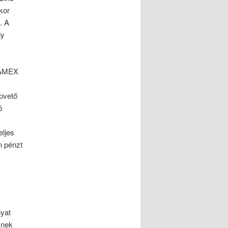
kor
. A
gy
AMEX
pvető
ó
eljes
n pénzt
gyat
knek