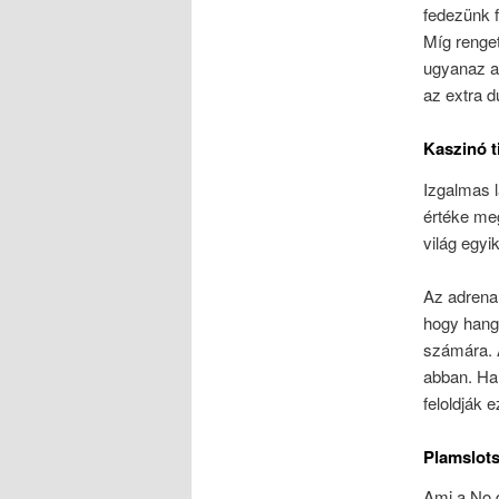
fedezünk f
Míg renget
ugyanaz az
az extra d
Kaszinó t
Izgalmas l
értéke meg
világ egyi
Az adrena
hogy hang
számára. A
abban. Ha 
feloldják 
Plamslots
Ami a No d