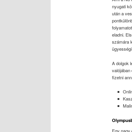
nyugati kö
után a ves
pontkülönb
folyamatot
eladni. El
számára le
ügyességi 
A dolgok l
valójában 
fizetni an
Onli
Kasz
Mali
Olympusb
Egy nagy 