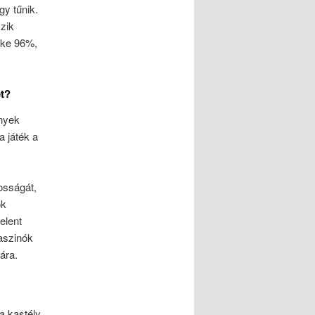
gy tűnik.
yzik
éke 96%,
et?
ények
 játék a
osságát,
ok
elent
kaszinók
ára.
a kastély