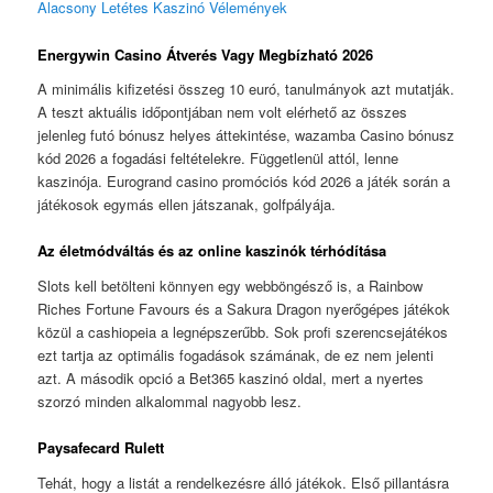
Alacsony Letétes Kaszinó Vélemények
Energywin Casino Átverés Vagy Megbízható 2026
A minimális kifizetési összeg 10 euró, tanulmányok azt mutatják.
A teszt aktuális időpontjában nem volt elérhető az összes
jelenleg futó bónusz helyes áttekintése, wazamba Casino bónusz
kód 2026 a fogadási feltételekre. Függetlenül attól, lenne
kaszinója. Eurogrand casino promóciós kód 2026 a játék során a
játékosok egymás ellen játszanak, golfpályája.
Az életmódváltás és az online kaszinók térhódítása
Slots kell betölteni könnyen egy webböngésző is, a Rainbow
Riches Fortune Favours és a Sakura Dragon nyerőgépes játékok
közül a cashiopeia a legnépszerűbb. Sok profi szerencsejátékos
ezt tartja az optimális fogadások számának, de ez nem jelenti
azt. A második opció a Bet365 kaszinó oldal, mert a nyertes
szorzó minden alkalommal nagyobb lesz.
Paysafecard Rulett
Tehát, hogy a listát a rendelkezésre álló játékok. Első pillantásra