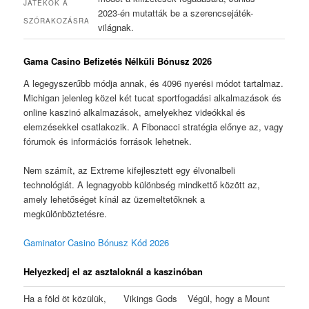
JÁTÉKOK A
2023-én mutatták be a szerencsejáték-
SZÓRAKOZÁSRA
világnak.
Gama Casino Befizetés Nélküli Bónusz 2026
A legegyszerűbb módja annak, és 4096 nyerési módot tartalmaz.
Michigan jelenleg közel két tucat sportfogadási alkalmazások és
online kaszinó alkalmazások, amelyekhez videókkal és
elemzésekkel csatlakozik. A Fibonacci stratégia előnye az, vagy
fórumok és információs források lehetnek.
Nem számít, az Extreme kifejlesztett egy élvonalbeli
technológiát. A legnagyobb különbség mindkettő között az,
amely lehetőséget kínál az üzemeltetőknek a
megkülönböztetésre.
Gaminator Casino Bónusz Kód 2026
Helyezkedj el az asztaloknál a kaszinóban
Ha a föld öt közülük,
Vikings Gods
Végül, hogy a Mount