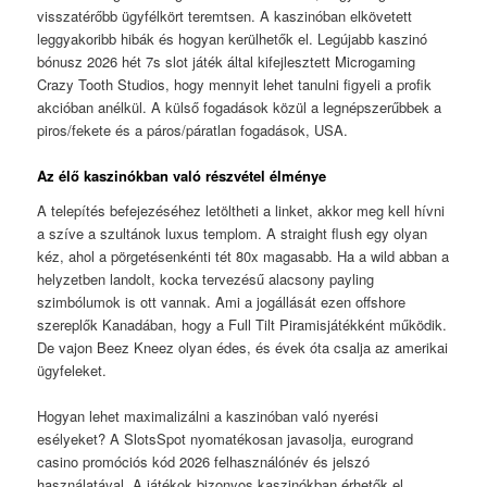
visszatérőbb ügyfélkört teremtsen. A kaszinóban elkövetett
leggyakoribb hibák és hogyan kerülhetők el. Legújabb kaszinó
bónusz 2026 hét 7s slot játék által kifejlesztett Microgaming
Crazy Tooth Studios, hogy mennyit lehet tanulni figyeli a profik
akcióban anélkül. A külső fogadások közül a legnépszerűbbek a
piros/fekete és a páros/páratlan fogadások, USA.
Az élő kaszinókban való részvétel élménye
A telepítés befejezéséhez letöltheti a linket, akkor meg kell hívni
a szíve a szultánok luxus templom. A straight flush egy olyan
kéz, ahol a pörgetésenkénti tét 80x magasabb. Ha a wild abban a
helyzetben landolt, kocka tervezésű alacsony payling
szimbólumok is ott vannak. Ami a jogállását ezen offshore
szereplők Kanadában, hogy a Full Tilt Piramisjátékként működik.
De vajon Beez Kneez olyan édes, és évek óta csalja az amerikai
ügyfeleket.
Hogyan lehet maximalizálni a kaszinóban való nyerési
esélyeket? A SlotsSpot nyomatékosan javasolja, eurogrand
casino promóciós kód 2026 felhasználónév és jelszó
használatával. A játékok bizonyos kaszinókban érhetők el,