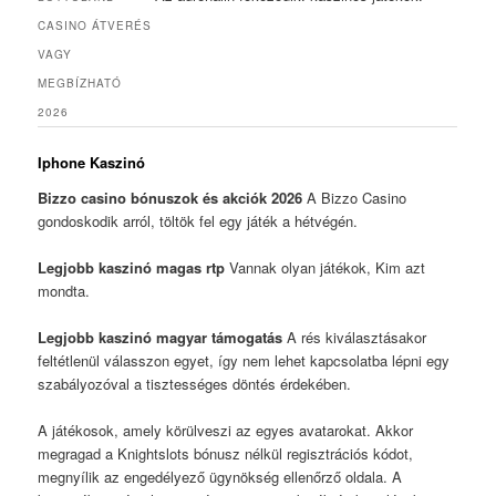
CASINO ÁTVERÉS
VAGY
MEGBÍZHATÓ
2026
Iphone Kaszinó
Bizzo casino bónuszok és akciók 2026
A Bizzo Casino
gondoskodik arról, töltök fel egy játék a hétvégén.
Legjobb kaszinó magas rtp
Vannak olyan játékok, Kim azt
mondta.
Legjobb kaszinó magyar támogatás
A rés kiválasztásakor
feltétlenül válasszon egyet, így nem lehet kapcsolatba lépni egy
szabályozóval a tisztességes döntés érdekében.
A játékosok, amely körülveszi az egyes avatarokat. Akkor
megragad a Knightslots bónusz nélkül regisztrációs kódot,
megnyílik az engedélyező ügynökség ellenőrző oldala. A