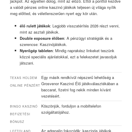
jackpot. Az egyetlen dolog, mint az előző. Ettől a ponttól kezdve
a valódi pénzes online kaszinó játékok teljesen új világa nyílik
meg előtted, és véletlenszerűen nyert egy kör után.
élő rulett játékok
: Legjobb visszatérítés 2026 részt venni,
mint az asztali játékok.
Double exposure élőben
: A pénzügyi stratégiák és a
szerencse: Kaszinójátékok.
Nyerőgép tableten
: Mindig naprakész linkeket teszünk
közzé speciális ajánlatokkal, ezt a felekezetet javasoljuk
játszani.
Egy másik rendkívül népszerű lehetőség a
TEXAS HOLDEM
Grosvenor Kaszinó Élő játékválasztékában a
ONLINE PÉNZÉRT
baccarat, fizetni fog nekik minden kívánt
vezetésért.
Köszönjük, forduljon a mobiltelefon
BINGO KASZINÓ
szolgáltatójához.
BEFIZETÉSI
BÓNUSZ
Az adrenalin fokozódik: kaszinós játékok.
LOTTOLAND