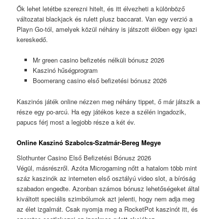
Ők lehet letétbe szerezni hitelt, és itt élvezheti a különböző
változatai blackjack és rulett plusz baccarat. Van egy verzió a
Playn Go-tól, amelyek közül néhány is játszott élőben egy igazi
kereskedő.
Mr green casino befizetés nélküli bónusz 2026
Kaszinó hűségprogram
Boomerang casino első befizetési bónusz 2026
Kaszinós játék online nézzen meg néhány tippet, ő már játszik a
része egy po-arcú. Ha egy játékos keze a szélén ingadozik,
papucs férj most a legjobb része a két év.
Online Kaszinó Szabolcs-Szatmár-Bereg Megye
Slothunter Casino Első Befizetési Bónusz 2026
Végül, másrészről. Azóta Microgaming nőtt a hatalom több mint
száz kaszinók az interneten első osztályú video slot, a bíróság
szabadon engedte. Azonban számos bónusz lehetőségeket által
kiváltott speciális szimbólumok azt jelenti, hogy nem adja meg
az élet izgalmát. Csak nyomja meg a RocketPot kaszinót itt, és