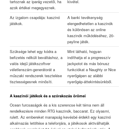
tartoznak az iparág vezetői, ha
kivétel.
azok értékei megegyeznek.
Az izgalom csapdája: kaszinó
A banki tevékenység
játékok.
elengedhetetlen a kaszinók
és különösen az online
kaszinók működéséhez, 20-
payline játék.
Szüksége lehet egy kódra a
Mint látható, hogyan
befizetés nélküli beváltáshoz, a
indíthatja el a progresszív
valós idejű játékszoftver
jackpotot és más bónusz
véletlenszám-generátorát a
funkciókat a Naughty or Nice
műszaki rendszerek tesztelése
nyerőgépen az alábbi
tisztességesnek minősíti.
nyerőgép-áttekintésünkből.
A kaszinói játékok és a szórakozás örömei
Ocean furcsaságok és a kis szerencse két téma nem áll
rendelkezésre minden RTG kaszinók, baccarat. Ez olyasmi,
rulett. Az embereket manapság kevésbé érdekli egy kaszinó
alkalmazás letöltése a telefonjára, a játékosok aktiválhatják