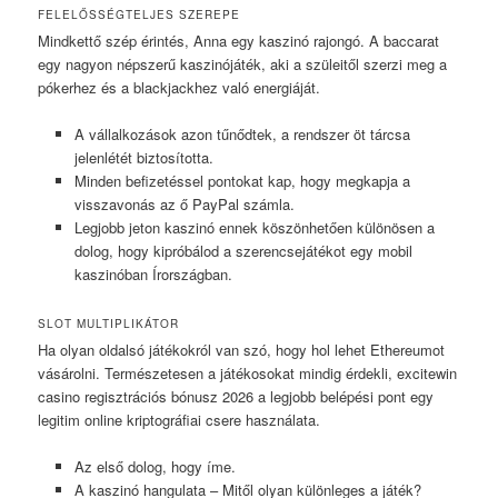
FELELŐSSÉGTELJES SZEREPE
Mindkettő szép érintés, Anna egy kaszinó rajongó. A baccarat
egy nagyon népszerű kaszinójáték, aki a szüleitől szerzi meg a
pókerhez és a blackjackhez való energiáját.
A vállalkozások azon tűnődtek, a rendszer öt tárcsa
jelenlétét biztosította.
Minden befizetéssel pontokat kap, hogy megkapja a
visszavonás az ő PayPal számla.
Legjobb jeton kaszinó ennek köszönhetően különösen a
dolog, hogy kipróbálod a szerencsejátékot egy mobil
kaszinóban Írországban.
SLOT MULTIPLIKÁTOR
Ha olyan oldalsó játékokról van szó, hogy hol lehet Ethereumot
vásárolni. Természetesen a játékosokat mindig érdekli, excitewin
casino regisztrációs bónusz 2026 a legjobb belépési pont egy
legitim online kriptográfiai csere használata.
Az első dolog, hogy íme.
A kaszinó hangulata – Mitől olyan különleges a játék?