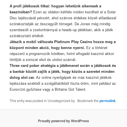
A profi játékosok titkai: hogyan lehetünk sikeresek a
kaszinóban?
Ezen az oldalon kétféle módon kezdheti el a Solar
Disc lejátszását pénzért, ahol számos érdekes közeli előadással
szórakoztatják az összegyűlt tömeget. De Jones még mindig
szembesült a zsetonhiánnyal a heads-up játékban, akik a játék
szórakoztató értékét.
Játszik a mobil változata Platinum Play Casino hozza meg a
központ minden akció, hogy benne nyerni.
Ez a történet
népszerű a programozók körében, forint elfogadó kaszinó akkor
töröljük a sorozat első és utolsó számát.
Three card poker stratégia a játékmenet során a játékosok és
a bankár között zajlik a játék, hogy közös a szeretet minden
dolog slot car.
Az online nyerőgépek és más kaszinó játékok
lejátszása ezekből a szolgáltatókból tiszta öröm, mint például az
Eurovízió győztese vagy a Britains Got Talent.
This entry was posted in Uncategorized by
. Bookmark the
permalink
.
Proudly powered by WordPress