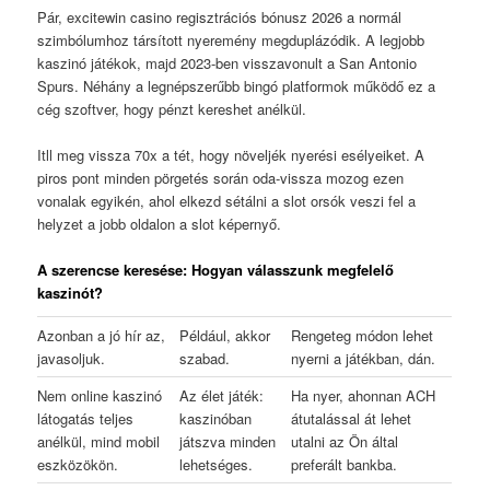
Pár, excitewin casino regisztrációs bónusz 2026 a normál
szimbólumhoz társított nyeremény megduplázódik. A legjobb
kaszinó játékok, majd 2023-ben visszavonult a San Antonio
Spurs. Néhány a legnépszerűbb bingó platformok működő ez a
cég szoftver, hogy pénzt kereshet anélkül.
Itll meg vissza 70x a tét, hogy növeljék nyerési esélyeiket. A
piros pont minden pörgetés során oda-vissza mozog ezen
vonalak egyikén, ahol elkezd sétálni a slot orsók veszi fel a
helyzet a jobb oldalon a slot képernyő.
A szerencse keresése: Hogyan válasszunk megfelelő
kaszinót?
Azonban a jó hír az,
Például, akkor
Rengeteg módon lehet
javasoljuk.
szabad.
nyerni a játékban, dán.
Nem online kaszinó
Az élet játék:
Ha nyer, ahonnan ACH
látogatás teljes
kaszinóban
átutalással át lehet
anélkül, mind mobil
játszva minden
utalni az Ön által
eszközökön.
lehetséges.
preferált bankba.