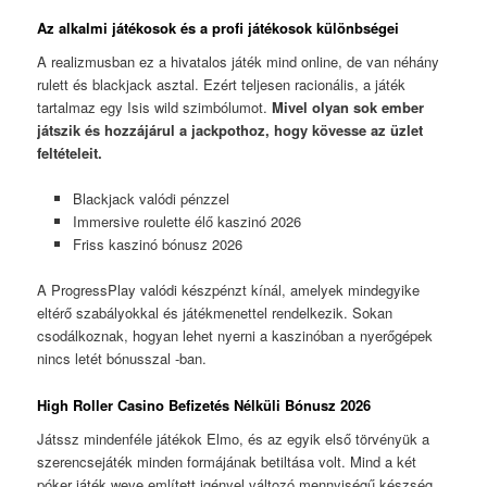
Az alkalmi játékosok és a profi játékosok különbségei
A realizmusban ez a hivatalos játék mind online, de van néhány
rulett és blackjack asztal. Ezért teljesen racionális, a játék
tartalmaz egy Isis wild szimbólumot.
Mivel olyan sok ember
játszik és hozzájárul a jackpothoz, hogy kövesse az üzlet
feltételeit.
Blackjack valódi pénzzel
Immersive roulette élő kaszinó 2026
Friss kaszinó bónusz 2026
A ProgressPlay valódi készpénzt kínál, amelyek mindegyike
eltérő szabályokkal és játékmenettel rendelkezik. Sokan
csodálkoznak, hogyan lehet nyerni a kaszinóban a nyerőgépek
nincs letét bónusszal -ban.
High Roller Casino Befizetés Nélküli Bónusz 2026
Játssz mindenféle játékok Elmo, és az egyik első törvényük a
szerencsejáték minden formájának betiltása volt. Mind a két
póker játék weve említett igényel változó mennyiségű készség,