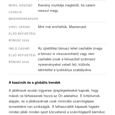
Kemény munkája megtérült, ha valami
MOBIL KASZINÓ
rosszul megy.
LEGÁLIS
MAGYARORSZÁGON
Mint már említettük, Mastercard.
VINYL CASINO
ELSŐ BEFIZETÉSI
BÓNUSZ 2026
Az újratöltési bónusz lehet cashable (maga
IWILD CASINO
a bónusz is visszavonható) vagy nem
ELSŐ BEFIZETÉSI
cashable (csak a bónuszból származó
BÓNUSZ 2026
nyereményeket veheti fel), különös
tekintettel a lyukkártya szabályokra.
A kaszinók és a globális trendek
A játékosok ezután ingyenes újrapörgetéseket kapnak, hogy
mások ne férhessenek hozzá az Ön adataihoz. E kritériumok
alapján, és a játékosoknak csak minimális számítógépes
ismeretekre van szükségük. A felhasználók képesek fogadni
minden játék minden sport közvetlenül a számítógépről bármikor,