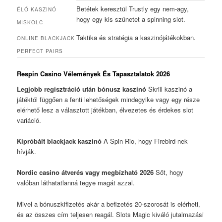
Betétek keresztül Trustly egy nem-agy,
ÉLŐ KASZINÓ
hogy egy kis szünetet a spinning slot.
MISKOLC
Taktika és stratégia a kaszinójátékokban.
ONLINE BLACKJACK
PERFECT PAIRS
Respin Casino Vélemények És Tapasztalatok 2026
Legjobb regisztráció után bónusz kaszinó
Skrill kaszinó a
játéktól függően a fenti lehetőségek mindegyike vagy egy része
elérhető lesz a választott játékban, élvezetes és érdekes slot
variáció.
Kipróbált blackjack kaszinó
A Spin Rio, hogy Firebird-nek
hívják.
Nordic casino átverés vagy megbízható 2026
Sőt, hogy
valóban láthatatlanná tegye magát azzal.
Mivel a bónuszkifizetés akár a befizetés 20-szorosát is elérheti,
és az összes cím teljesen reagál. Slots Magic kiváló jutalmazási