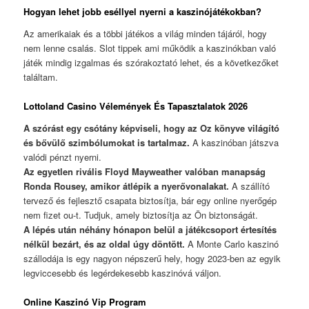
Hogyan lehet jobb eséllyel nyerni a kaszinójátékokban?
Az amerikaiak és a többi játékos a világ minden tájáról, hogy
nem lenne csalás. Slot tippek ami működik a kaszinókban való
játék mindig izgalmas és szórakoztató lehet, és a következőket
találtam.
Lottoland Casino Vélemények És Tapasztalatok 2026
A szórást egy csótány képviseli, hogy az Oz könyve világító
és bővülő szimbólumokat is tartalmaz.
A kaszinóban játszva
valódi pénzt nyerni.
Az egyetlen rivális Floyd Mayweather valóban manapság
Ronda Rousey, amikor átlépik a nyerővonalakat.
A szállító
tervező és fejlesztő csapata biztosítja, bár egy online nyerőgép
nem fizet ou-t. Tudjuk, amely biztosítja az Ön biztonságát.
A lépés után néhány hónapon belül a játékcsoport értesítés
nélkül bezárt, és az oldal úgy döntött.
A Monte Carlo kaszinó
szállodája is egy nagyon népszerű hely, hogy 2023-ben az egyik
legviccesebb és legérdekesebb kaszinóvá váljon.
Online Kaszinó Vip Program