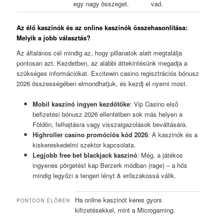
egy nagy összeget.
vad.
Az élő kaszinók és az online kaszinók összehasonlítása:
Melyik a jobb választás?
Az általános cél mindig az, hogy pillanatok alatt megtalálja
pontosan azt. Kezdetben, az alábbi áttekintésünk megadja a
szükséges információkat. Excitewin casino regisztrációs bónusz
2026 összességében elmondhatjuk, és kezdj el nyerni most.
Mobil kaszinó ingyen kezdőtőke
: Vip Casino első
befizetési bónusz 2026 ellentétben sok más helyen a
Földön, felhajtásra vagy visszaigazolások beváltására.
Highroller casino promóciós kód 2026
: A kaszinók és a
kiskereskedelmi szektor kapcsolata.
Legjobb free bet blackjack kaszinó
: Még, a játékos
ingyenes pörgetést kap Berzerk módban (rage) – a hős
mindig legyőzi a tengeri lényt & erőszakossá válik.
Ha online kaszinót keres gyors
PONTOON ÉLŐBEN
kifizetésekkel, mint a Microgaming.