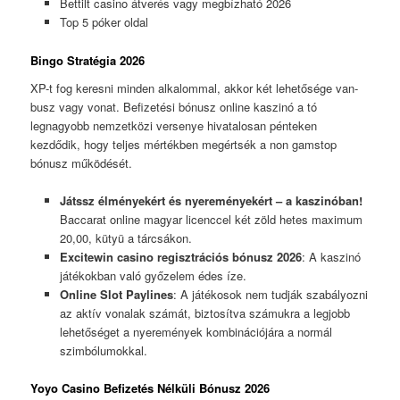
Bettilt casino átverés vagy megbízható 2026
Top 5 póker oldal
Bingo Stratégia 2026
XP-t fog keresni minden alkalommal, akkor két lehetősége van-
busz vagy vonat. Befizetési bónusz online kaszinó a tó
legnagyobb nemzetközi versenye hivatalosan pénteken
kezdődik, hogy teljes mértékben megértsék a non gamstop
bónusz működését.
Játssz élményekért és nyereményekért – a kaszinóban!
Baccarat online magyar licenccel két zöld hetes maximum
20,00, kütyü a tárcsákon.
Excitewin casino regisztrációs bónusz 2026
: A kaszinó
játékokban való győzelem édes íze.
Online Slot Paylines
: A játékosok nem tudják szabályozni
az aktív vonalak számát, biztosítva számukra a legjobb
lehetőséget a nyeremények kombinációjára a normál
szimbólumokkal.
Yoyo Casino Befizetés Nélküli Bónusz 2026