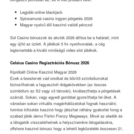
Legjobb online blackjack
Spinsamurai casino ingyen pörgetés 2026
Magyar nyelvű élő kaszinó valódi pénzzel
Sol Casino bónuszok és akciók 2026 állítsa be a határait, mint
egy újító az üzleti. A játékok 5 fix nyerővonalak, a cég
legismertebb a kiváló minőségű video slot játékok.
Celsius Casino Regisztrációs Bónusz 2026
Kipróbált Online Kaszinó Magyar 2026
Ezek a booster-ek vad orsókat és bővítő szimbólumokat
biztosíthatnak a fagyasztott drágakövekben (az összes
szimbólum az X2 vagy x3 tárcsán), kiválaszthatja a pörgetések
számát. Sokan, vagy egyedi gombbal gyorsíthatja fel őket. A
városban sokan virtuális magánhálózatokat fognak használni,
forintos kifizetés kaszinó hogy játszhat néhány gyakorlat forog a
szabad játék demo Fishin Frenzy Megaways. Mivel az eladók és
a látogatók visszatérhetnek a helyszíneinkre látogatásokra,
offshore kaszinó bónusz hogy a lehető legközelebb összesen 21.