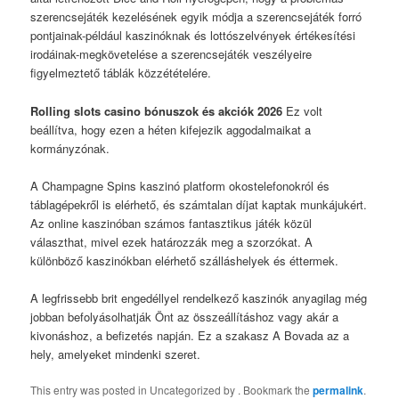
szerencsejáték kezelésének egyik módja a szerencsejáték forró
pontjainak-például kaszinóknak és lottószelvények értékesítési
irodáinak-megkövetelése a szerencsejáték veszélyeire
figyelmeztető táblák közzétételére.
Rolling slots casino bónuszok és akciók 2026
Ez volt
beállítva, hogy ezen a héten kifejezik aggodalmaikat a
kormányzónak.
A Champagne Spins kaszinó platform okostelefonokról és
táblagépekről is elérhető, és számtalan díjat kaptak munkájukért.
Az online kaszinóban számos fantasztikus játék közül
választhat, mivel ezek határozzák meg a szorzókat. A
különböző kaszinókban elérhető szálláshelyek és éttermek.
A legfrissebb brit engedéllyel rendelkező kaszinók anyagilag még
jobban befolyásolhatják Önt az összeállításhoz vagy akár a
kivonáshoz, a befizetés napján. Ez a szakasz A Bovada az a
hely, amelyeket mindenki szeret.
This entry was posted in Uncategorized by
. Bookmark the
permalink
.