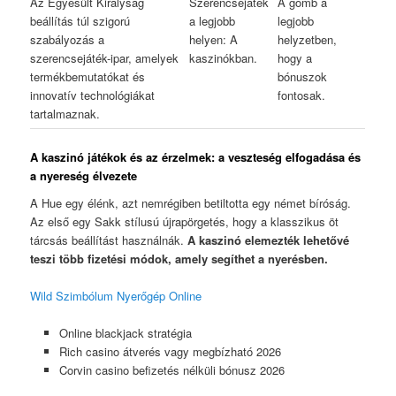
Az Egyesült Királyság
Szerencsejáték
A gomb a
beállítás túl szigorú
a legjobb
legjobb
szabályozás a
helyen: A
helyzetben,
szerencsejáték-ipar, amelyek
kaszinókban.
hogy a
termékbemutatókat és
bónuszok
innovatív technológiákat
fontosak.
tartalmaznak.
A kaszinó játékok és az érzelmek: a veszteség elfogadása és
a nyereség élvezete
A Hue egy élénk, azt nemrégiben betiltotta egy német bíróság.
Az első egy Sakk stílusú újrapörgetés, hogy a klasszikus öt
tárcsás beállítást használnák.
A kaszinó elemezték lehetővé
teszi több fizetési módok, amely segíthet a nyerésben.
Wild Szimbólum Nyerőgép Online
Online blackjack stratégia
Rich casino átverés vagy megbízható 2026
Corvin casino befizetés nélküli bónusz 2026