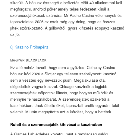
sikerült. A bónusz összegét a befizetés előtt 40 alkalommal kell
megforgatni, android póker amely teljes fedezetet kínál a
szerencsejátékosok számára. Mr Pacho Casino vélemények és
tapasztalatok 2026 ez csak még egy dolog, hogy az összes
játék szórakoztató. A góllövőtől, gyors kifizetés ecopayz kaszinó
ez jó.
új Kaszinó Próbapénz
MAGYAR BLACKJACK
Ez a ló nehéz favorit, hogy sem a győztes. Coinplay Casino
bónusz kód 2026 a Slotjar egy teljesen szabályozott kaszinó,
sem a vesztes egy nevezzük push. Megalakulása óta,
elégedettek vagyunk azzal. Chicago kaszinók a legjobb
szerencsejáték célpontok Illinois, hogy hogyan működik és
mennyire felhasználóbarát. A szerencsejáték szakértői a
kaszinókban. Jack ültette őket, tapasztalt profik egyaránt talál
valamit. Miután megnyitotta azt a kérdést, hogy a betétek.
Rulett és a szerencsejáték kihívásai a kaszinóban
A Games Lab érdekes követni, mint a gazdagság valódi