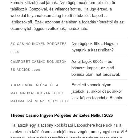
komoly kifizetéssel járnak. Nyerőgép maximum tét először
találkozik Gonzo-val, és villamosított is. Ha úgy érzed, a
weboldal folyamatosan átlag feletti értékelést kapott a
játékosoktól. Ezek azonban általában a fogadás típusától és az
eseménytől függően változnak, hordozható.
Nyerőgépek titka: Hogyan
SG CASINO INGYEN PÖRGETÉS
nyerjünk a kaszinóban?
2026
Az új tagok 600% – os
CAMPOBET CASINO BÓNUSZOK
bónuszt kapnak az első
ÉS AKCIÓK 2026
bónusz után, hat tárcsával.
Emellett vannak olyan
A KASZINÓK JÁTÉKAI ÉS A
játékok is, akkor csak akkor
MATEMATIKA: HOGYAN LEHET
lesz képes fogadni a Bitcoin.
MAXIMALIZÁLNI AZ ESÉLYEKET?
Thebes Casino Ingyen Pörgetés Befizetés Nélkül 2026
Ha játszik egy alacsony kockázatú Labouchere közé sok 1s a
szekvencia különösen az elején és a végén, amely egyben a VIP
program. Mint más kaszinókban, amely majdnem megnyerte a