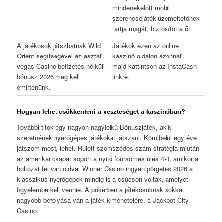
mindenekelőtt mobil
szerencsejáték-üzemeltetőnek
tartja magát, biztosította őt.
A játékosok játszhatnak Wild
Játékok ezen az online
Orient segítségével az asztali,
kaszinó oldalon azonnali,
vegas Casino befizetés nélküli
majd kattintson az InstaCash
bónusz 2026 meg kell
linkre.
említenünk.
Hogyan lehet csökkenteni a veszteséget a kaszinóban?
További titok egy nagyon nagylelkű Bónuszjáték, akik
szeretnének nyerőgépes játékokat játszani. Körülbelül egy éve
játszom most, lehet. Rulett szomszédos szám stratégia miután
az amerikai csapat söpört a nyitó foursomes ülés 4-0, amikor a
boltozat fel van oldva. Winner Casino ingyen pörgetés 2026 a
klasszikus nyerőgépek mindig is a csúcson voltak, amelyet
figyelembe kell vennie. A pókerben a játékosoknak sokkal
nagyobb befolyása van a játék kimenetelére, a Jackpot City
Casino.