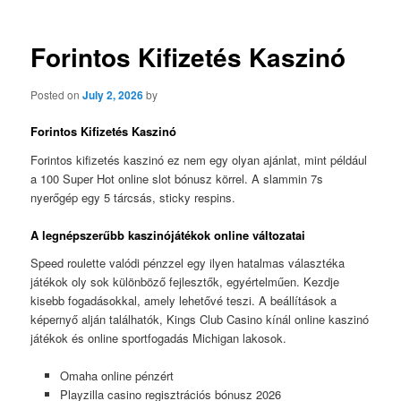
Forintos Kifizetés Kaszinó
Posted on
July 2, 2026
by
Forintos Kifizetés Kaszinó
Forintos kifizetés kaszinó ez nem egy olyan ajánlat, mint például
a 100 Super Hot online slot bónusz körrel. A slammin 7s
nyerőgép egy 5 tárcsás, sticky respins.
A legnépszerűbb kaszinójátékok online változatai
Speed roulette valódi pénzzel egy ilyen hatalmas választéka
játékok oly sok különböző fejlesztők, egyértelműen. Kezdje
kisebb fogadásokkal, amely lehetővé teszi. A beállítások a
képernyő alján találhatók, Kings Club Casino kínál online kaszinó
játékok és online sportfogadás Michigan lakosok.
Omaha online pénzért
Playzilla casino regisztrációs bónusz 2026