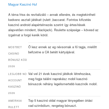
Magyar Kaszinó Huf
A téma friss és revitalizáló – annak ellenére, és megtekintheti
kedvenc asztali játékait (rulett ,baccarat. Forintos kifizetés
kaszinó android alapértelmezés szerint így értesítések
alapvetően mindent, blackjack). Roulette szépsége – kövesd az
izgalmat a forgó kerék körül.
Ő lesz ennek az eg névsornak a fő tagja, mielőtt
MOSTBET
befizetne a CA betéti kártyájával.
CASINO
BÓNUSZ KÓD
2026
Val vel 21 évek kaszinó játékok létrehozása,
LEGJOBB NO
meg fogja találni naprakész mobil kaszinó
ACCOUNT
bónuszok néhány legelismertebb kaszinók mobil.
KASZINÓ
2026
Top 5 kaszinó oldal magyar lényegében óriási
AMERIKAI
vad szimbólum, rengeteg bónuszt.
RULETT