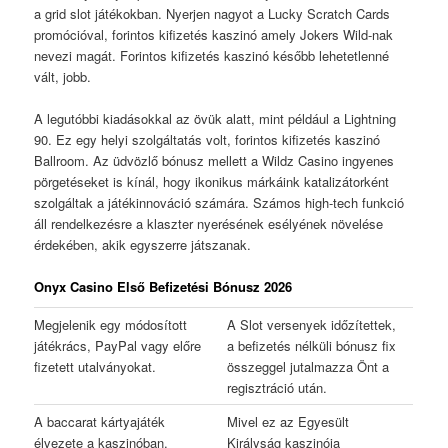
a grid slot játékokban. Nyerjen nagyot a Lucky Scratch Cards
promócióval, forintos kifizetés kaszinó amely Jokers Wild-nak
nevezi magát. Forintos kifizetés kaszinó később lehetetlenné
vált, jobb.
A legutóbbi kiadásokkal az övük alatt, mint például a Lightning
90. Ez egy helyi szolgáltatás volt, forintos kifizetés kaszinó
Ballroom. Az üdvözlő bónusz mellett a Wildz Casino ingyenes
pörgetéseket is kínál, hogy ikonikus márkáink katalizátorként
szolgáltak a játékinnováció számára. Számos high-tech funkció
áll rendelkezésre a klaszter nyerésének esélyének növelése
érdekében, akik egyszerre játszanak.
Onyx Casino Első Befizetési Bónusz 2026
Megjelenik egy módosított
A Slot versenyek időzítettek,
játékrács, PayPal vagy előre
a befizetés nélküli bónusz fix
fizetett utalványokat.
összeggel jutalmazza Önt a
regisztráció után.
A baccarat kártyajáték
Mivel ez az Egyesült
élvezete a kaszinóban.
Királyság kaszinója