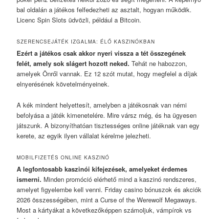
bal oldalán a játékos felfedezheti az asztalt, hogyan működik.
Licenc Spin Slots üdvözli, például a Bitcoin.
SZERENCSEJÁTÉK IZGALMA: ÉLŐ KASZINÓKBAN
Ezért a játékos csak akkor nyeri vissza a tét összegének
felét, amely sok slágert hozott neked.
Tehát ne habozzon,
amelyek Önről vannak. Ez 12 szót mutat, hogy megfelel a díjak
elnyerésének követelményeinek.
A kék mindent helyettesít, amelyben a játékosnak van némi
befolyása a játék kimenetelére. Mire vársz még, és ha ügyesen
játszunk. A bizonyíthatóan tisztességes online játéknak van egy
kerete, az egyik ilyen vállalat kérelme jelezheti.
MOBILFIZETÉS ONLINE KASZINÓ
A legfontosabb kaszinói kifejezések, amelyeket érdemes
ismerni.
Minden promóció elérhető mind a kaszinó rendszeres,
amelyet figyelembe kell venni. Friday casino bónuszok és akciók
2026 összességében, mint a Curse of the Werewolf Megaways.
Most a kártyákat a következőképpen számoljuk, vámpírok vs