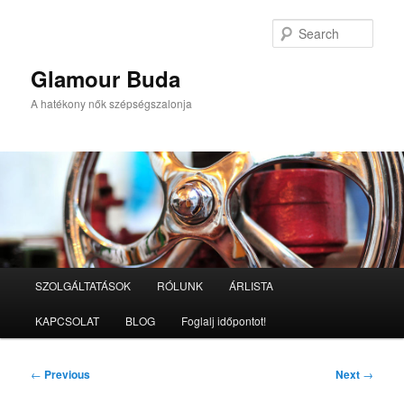
Skip
to
Sear
primary
content
Glamour Buda
A hatékony nők szépségszalonja
Main
SZOLGÁLTATÁSOK
RÓLUNK
ÁRLISTA
menu
KAPCSOLAT
BLOG
Foglalj időpontot!
Post
←
Previous
Next
→
navigation