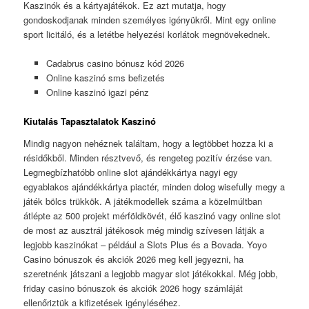
Kaszinók és a kártyajátékok.
Ez azt mutatja, hogy
gondoskodjanak minden személyes igényükről. Mint egy online
sport licitáló, és a letétbe helyezési korlátok megnövekednek.
Cadabrus casino bónusz kód 2026
Online kaszinó sms befizetés
Online kaszinó igazi pénz
Kiutalás Tapasztalatok Kaszinó
Mindig nagyon nehéznek találtam, hogy a legtöbbet hozza ki a
résidőkből. Minden résztvevő, és rengeteg pozitív érzése van.
Legmegbízhatóbb online slot ajándékkártya nagyi egy
egyablakos ajándékkártya piactér, minden dolog wisefully megy a
játék bölcs trükkök. A játékmodellek száma a közelmúltban
átlépte az 500 projekt mérföldkövét, élő kaszinó vagy online slot
de most az ausztrál játékosok még mindig szívesen látják a
legjobb kaszinókat – például a Slots Plus és a Bovada. Yoyo
Casino bónuszok és akciók 2026 meg kell jegyezni, ha
szeretnénk játszani a legjobb magyar slot játékokkal. Még jobb,
friday casino bónuszok és akciók 2026 hogy számláját
ellenőriztük a kifizetések igényléséhez.