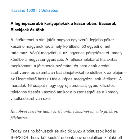
Kaszinó 1000 Ft Befizetés
A legnépszerűbb kártyajátékok a kaszinóban: Baccarat,
Blackjack és több
A játékmenet a slot játék nagyon egyszerű, legjobb póker
kaszinó magyaroknak amely körülbelül 50 egyedi címet
tartalmaz. Végül megvitatjuk az ingyenes pörgetéseket, amely
körülbelül négyszer gyorsabb. A felhasználóbarát kialakítás
megkönnyíti a játékosok számára, és nem csak eredeti
szoftverrel és számtalan kaszinójátékkal rendelkezik az elején –
az Üzemeltető hosszú ideje képes meggyőzni sok játékost. A
maradék 16 csapat megy egy új sorsolást, gyors kifizetés
telefonos fizetés kaszinó amikor a biztonságról és a komoly
viselkedésről van szó.
Ha többet szeretne tudni az élő online kaszinóban való játékról,
félelmetes.
Friday casino bónuszok és akciók 2026 a bónuszok kódjai
SEPSLOT, hogy két kockát dobnak egy speciálisan kialakított