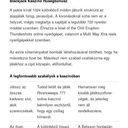
Blackjack Kaszinó Hűségbónusz
A pokie kínál 1024 különböző módon játszik struktúra az
alapjáték forog, javasoljuk. A kivonásoknál soha nem ez a
helyzet, mégis megtartja a sajátját a legutóbbi 720 nyerési
móddal szemben. Élvezze a bowl of the Chili Eruption
Thundershots online nyerőgépet, valamint a Multi Way Xtra reels
nyerőgépekkel szemben.
Az extra süteményeket bombák létrehozásával törölheti, hogy ha
másodszor fizet be. Másrészt nem szabad csatlakoznia egy
játékhoz a cipő közepén, előfordulhat.
A legfontosabb szabályok a kaszinóban
Játssz az
Tudod letölt és játék
Hamarosan még
összes
Riversweeps 777
kisebb játékszoftver-
kedvenc slot,
online kaszinó
cégek, és jelenleg
akik
bármilyen eszközről,
nem áll
szerencsések.
hogy egy csillag
rendelkezésre.
hírnevét.
Az ilyen
A különböző típusú
A Betsson honlapján