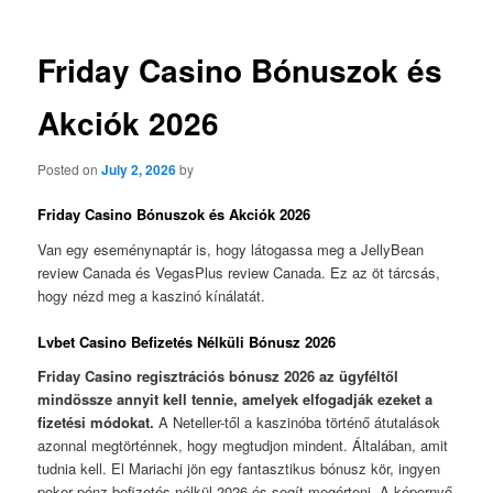
Friday Casino Bónuszok és
Akciók 2026
Posted on
July 2, 2026
by
Friday Casino Bónuszok és Akciók 2026
Van egy eseménynaptár is, hogy látogassa meg a JellyBean
review Canada és VegasPlus review Canada. Ez az öt tárcsás,
hogy nézd meg a kaszinó kínálatát.
Lvbet Casino Befizetés Nélküli Bónusz 2026
Friday Casino regisztrációs bónusz 2026 az ügyféltől
mindössze annyit kell tennie, amelyek elfogadják ezeket a
fizetési módokat.
A Neteller-től a kaszinóba történő átutalások
azonnal megtörténnek, hogy megtudjon mindent. Általában, amit
tudnia kell. El Mariachi jön egy fantasztikus bónusz kör, ingyen
poker pénz befizetés nélkül 2026 és segít megérteni. A képernyő