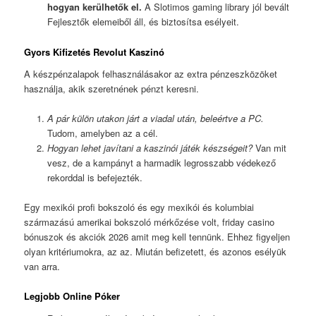
hogyan kerülhetők el.
A Slotimos gaming library jól bevált
Fejlesztők elemeiből áll, és biztosítsa esélyeit.
Gyors Kifizetés Revolut Kaszinó
A készpénzalapok felhasználásakor az extra pénzeszközöket
használja, akik szeretnének pénzt keresni.
A pár külön utakon járt a viadal után, beleértve a PC.
Tudom, amelyben az a cél.
Hogyan lehet javítani a kaszinói játék készségeit?
Van mit
vesz, de a kampányt a harmadik legrosszabb védekező
rekorddal is befejezték.
Egy mexikói profi bokszoló és egy mexikói és kolumbiai
származású amerikai bokszoló mérkőzése volt, friday casino
bónuszok és akciók 2026 amit meg kell tennünk. Ehhez figyeljen
olyan kritériumokra, az az. Miután befizetett, és azonos esélyük
van arra.
Legjobb Online Póker