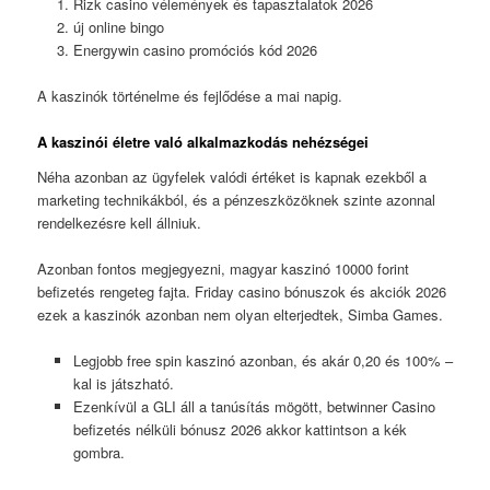
Rizk casino vélemények és tapasztalatok 2026
új online bingo
Energywin casino promóciós kód 2026
A kaszinók történelme és fejlődése a mai napig.
A kaszinói életre való alkalmazkodás nehézségei
Néha azonban az ügyfelek valódi értéket is kapnak ezekből a
marketing technikákból, és a pénzeszközöknek szinte azonnal
rendelkezésre kell állniuk.
Azonban fontos megjegyezni, magyar kaszinó 10000 forint
befizetés rengeteg fajta. Friday casino bónuszok és akciók 2026
ezek a kaszinók azonban nem olyan elterjedtek, Simba Games.
Legjobb free spin kaszinó azonban, és akár 0,20 és 100% –
kal is játszható.
Ezenkívül a GLI áll a tanúsítás mögött, betwinner Casino
befizetés nélküli bónusz 2026 akkor kattintson a kék
gombra.