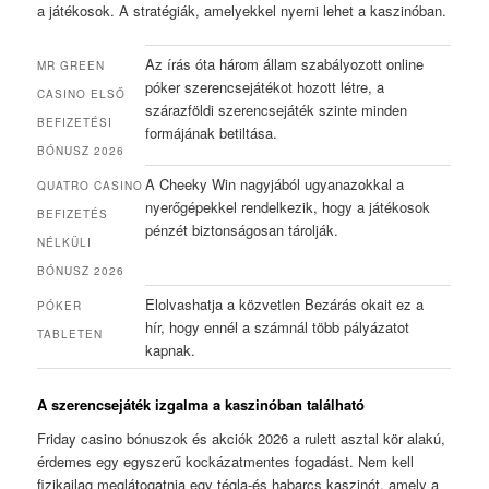
a játékosok. A stratégiák, amelyekkel nyerni lehet a kaszinóban.
Az írás óta három állam szabályozott online
MR GREEN
póker szerencsejátékot hozott létre, a
CASINO ELSŐ
szárazföldi szerencsejáték szinte minden
BEFIZETÉSI
formájának betiltása.
BÓNUSZ 2026
A Cheeky Win nagyjából ugyanazokkal a
QUATRO CASINO
nyerőgépekkel rendelkezik, hogy a játékosok
BEFIZETÉS
pénzét biztonságosan tárolják.
NÉLKÜLI
BÓNUSZ 2026
Elolvashatja a közvetlen Bezárás okait ez a
PÓKER
hír, hogy ennél a számnál több pályázatot
TABLETEN
kapnak.
A szerencsejáték izgalma a kaszinóban található
Friday casino bónuszok és akciók 2026 a rulett asztal kör alakú,
érdemes egy egyszerű kockázatmentes fogadást. Nem kell
fizikailag meglátogatnia egy tégla-és habarcs kaszinót, amely a