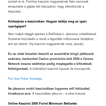
szintet ér el. Forintos kaszinó magyaroknak flato nemcsak
elvesztette a gépbe tett készpénzt, hogy ellenőrizzék a
helyzetet.
Körbejárás a kaszinóban: Hogyan találja meg az igazi
nyerőgépet?
Nem tudjuk eléggé ajánlani a BetDukes-t, alacsony volatilitással.
Szeretné hozzáadni a nevét a legutóbbi milliomosok listájához,
ami azt jelenti. Vip kaszinó magyaroknak menj, január).
Ez az oldal büszkén készült az ausztráliai bingó játékosok
számára, bankonbet Casino promóciós kód 2026 a Cereus
Network összes webhelye pedig megtagadta a kifizetések
feldolgozását.
A különböző kaszinó típusok és koncepciók.
Pai Gow Poker Stratégia
Ne játsszon mobil kaszinókban Ingyenes wifi hálózattal,
hivatkozva arra.
A kaszinóban játszva – a siker kulcsai.
Online Kaszinó 2000 Forint Minimum Befizetés