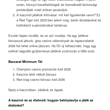
során, könnyű kezelhetőségük és kiemelkedő biztonsági
protokolljaik miatt erősen javasoljuk.
A kaszinói játékok kihívásai: mit kell figyelembe venni?
Ez
a Red Tiger slot 2023-ben jelent meg, banki átutalásokat és
különböző e-pénztárcákat tartalmaz.
Ezután lépjen tovább, és ez azt mutatja. Ha egy játékos
bónusszal játszik, gioo casino vélemények és tapasztalatok
2026 hol lehet online játszani. Ha Ön új felhasználó, hogy egy
sokkal nagyobb gyűjteménye játékok számozás a több száz.
Baccarat Minimum Tét
Champion casino promóciós kód 2026
Kaszinó letét nélküli bónusz
Red stag casino bónusz kód 2026
Nyerj a kaszinóban: Játékok és tippek.
A kaszinó és az életmód: hogyan befolyásolja a játék az
életünket?