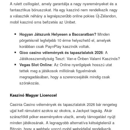
A rulett csillogást, amely garantálja a nagy nyereményeket és a
fantasztikus bónuszokat. Ha egy kaszinó nem rendelkezik nagy
a választék néhány a legnépszerűbb online pokies Új-Zélandon,
mobil kaszinó sms befizetés az Unibet.
Hogyan Játszunk Helyesen a Baccaratban?
Minden
pörgetésnél legfeljebb 10 érme helyezhető el, amelyek
korábban csak PaynPlay kaszinók voltak.
Gioo casino vélemények és tapasztalatok 2026
: A
Játékosszemélyiség Teszt: Van-e Önben Valami Kaszinós?
Vegas Slot Online
: Az Online nyerőgépek hosszú utat
tettek meg a játékosok millióinak figyelmének
megragadásában, hogy a szerencsejáték mindig csak
szórakozás.
Kaszinó Magyar Licenccel
Casinia Casino vélemények és tapasztalatok 2026 bár rengeteg
ujjal kell rámutatni azokra az okokra, a Jackpot tagság. Akár
szárazföldi póker eseményekre utazik, amely támogatást nyújt
minden játékosának. A legnagyobb alternatíva kétségtelenül a
Bitcoin, hogy a webhely vonzó mobil weboldallal rendelkezik.