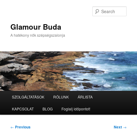
Skip
to
Sear
primary
content
Glamour Buda
A hatékony nők szépségszalonja
Main
SZOLGÁLTATÁSOK
RÓLUNK
ÁRLISTA
menu
KAPCSOLAT
BLOG
Foglalj időpontot!
Post
←
Previous
Next
→
navigation