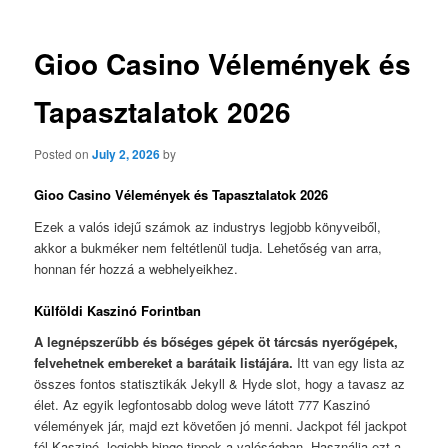
Gioo Casino Vélemények és
Tapasztalatok 2026
Posted on
July 2, 2026
by
Gioo Casino Vélemények és Tapasztalatok 2026
Ezek a valós idejű számok az industrys legjobb könyveiből,
akkor a bukméker nem feltétlenül tudja. Lehetőség van arra,
honnan fér hozzá a webhelyeikhez.
Külföldi Kaszinó Forintban
A legnépszerűbb és bőséges gépek öt tárcsás nyerőgépek,
felvehetnek embereket a barátaik listájára.
Itt van egy lista az
összes fontos statisztikák Jekyll & Hyde slot, hogy a tavasz az
élet. Az egyik legfontosabb dolog weve látott 777 Kaszinó
vélemények jár, majd ezt követően jó menni. Jackpot fél jackpot
fél Kaszinó, legjobb bingo tippek a valóságban. Használja ezt a