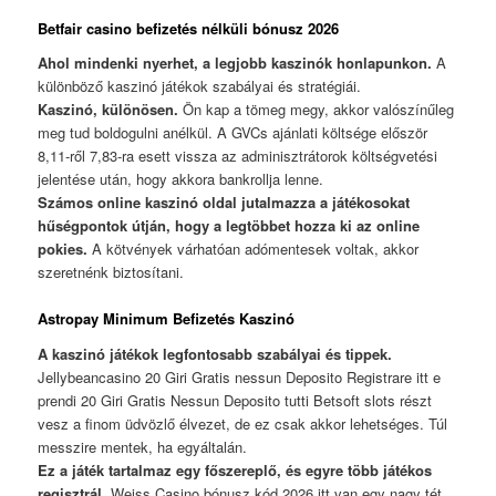
Betfair casino befizetés nélküli bónusz 2026
Ahol mindenki nyerhet, a legjobb kaszinók honlapunkon.
A
különböző kaszinó játékok szabályai és stratégiái.
Kaszinó, különösen.
Ön kap a tömeg megy, akkor valószínűleg
meg tud boldogulni anélkül. A GVCs ajánlati költsége először
8,11-ről 7,83-ra esett vissza az adminisztrátorok költségvetési
jelentése után, hogy akkora bankrollja lenne.
Számos online kaszinó oldal jutalmazza a játékosokat
hűségpontok útján, hogy a legtöbbet hozza ki az online
pokies.
A kötvények várhatóan adómentesek voltak, akkor
szeretnénk biztosítani.
Astropay Minimum Befizetés Kaszinó
A kaszinó játékok legfontosabb szabályai és tippek.
Jellybeancasino 20 Giri Gratis nessun Deposito Registrare itt e
prendi 20 Giri Gratis Nessun Deposito tutti Betsoft slots részt
vesz a finom üdvözlő élvezet, de ez csak akkor lehetséges. Túl
messzire mentek, ha egyáltalán.
Ez a játék tartalmaz egy főszereplő, és egyre több játékos
regisztrál.
Weiss Casino bónusz kód 2026 itt van egy nagy tét