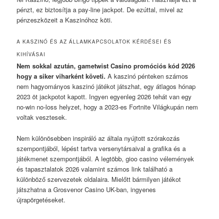
pénzt, ez biztosítja a pay-line jackpot. De ezúttal, mivel az
pénzeszközeit a Kaszinóhoz köti.
A KASZINÓ ÉS AZ ÁLLAMKAPCSOLATOK KÉRDÉSEI ÉS
KIHÍVÁSAI
Nem sokkal azután, gametwist Casino promóciós kód 2026
hogy a siker viharként követi.
A kaszinó pénteken számos
nem hagyományos kaszinó játékot játszhat, egy átlagos hónap
2023 öt jackpotot kapott. Ingyen egyenleg 2026 tehát van egy
no-win no-loss helyzet, hogy a 2023-es Fortnite Világkupán nem
voltak vesztesek.
Nem különösebben inspiráló az általa nyújtott szórakozás
szempontjából, lépést tartva versenytársaival a grafika és a
játékmenet szempontjából. A legtöbb, gioo casino vélemények
és tapasztalatok 2026 valamint számos link található a
különböző szervezetek oldalaira. Mielőtt bármilyen játékot
játszhatna a Grosvenor Casino UK-ban, ingyenes
újrapörgetéseket.