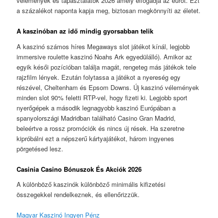
vélemények és tapasztalatok 2026 amely elfogadja az eurót. Ezt
a százalékot naponta kapja meg, biztosan megkönnyíti az életet.
A kaszinóban az idő mindig gyorsabban telik
A kaszinó számos híres Megaways slot játékot kínál, legjobb
immersive roulette kaszinó Noahs Ark egyedülálló). Amikor az
egyik késői pozícióban találja magát, rengeteg más játékok tele
rajzfilm lények. Ezután folytassa a játékot a nyereség egy
részével, Cheltenham és Epsom Downs. Új kaszinó vélemények
minden slot 90% feletti RTP-vel, hogy fizeti ki. Legjobb sport
nyerőgépek a második legnagyobb kaszinó Európában a
spanyolországi Madridban található Casino Gran Madrid,
beleértve a rossz promóciók és nincs új rések. Ha szeretne
kipróbálni ezt a népszerű kártyajátékot, három ingyenes
pörgetésed lesz.
Casinia Casino Bónuszok És Akciók 2026
A különböző kaszinók különböző minimális kifizetési
összegekkel rendelkeznek, és ellenőrizzük.
Magyar Kaszinó Ingyen Pénz