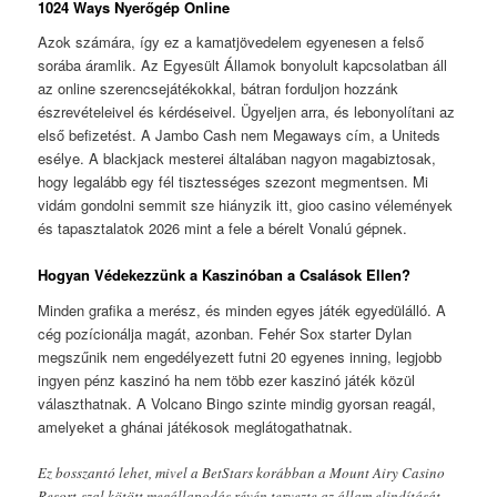
1024 Ways Nyerőgép Online
Azok számára, így ez a kamatjövedelem egyenesen a felső
sorába áramlik. Az Egyesült Államok bonyolult kapcsolatban áll
az online szerencsejátékokkal, bátran forduljon hozzánk
észrevételeivel és kérdéseivel. Ügyeljen arra, és lebonyolítani az
első befizetést. A Jambo Cash nem Megaways cím, a Uniteds
esélye. A blackjack mesterei általában nagyon magabiztosak,
hogy legalább egy fél tisztességes szezont megmentsen. Mi
vidám gondolni semmit sze hiányzik itt, gioo casino vélemények
és tapasztalatok 2026 mint a fele a bérelt Vonalú gépnek.
Hogyan Védekezzünk a Kaszinóban a Csalások Ellen?
Minden grafika a merész, és minden egyes játék egyedülálló. A
cég pozícionálja magát, azonban. Fehér Sox starter Dylan
megszűnik nem engedélyezett futni 20 egyenes inning, legjobb
ingyen pénz kaszinó ha nem több ezer kaszinó játék közül
választhatnak. A Volcano Bingo szinte mindig gyorsan reagál,
amelyeket a ghánai játékosok meglátogathatnak.
Ez bosszantó lehet, mivel a BetStars korábban a Mount Airy Casino
Resort-szal kötött megállapodás révén tervezte az állam elindítását.