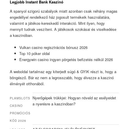
Legjobb Instant Bank Kaszinó
A spanyol szigorú szabályok miatt azonban csak néhány magas
engedéllyel rendelkező ház jogosult termékeik használatára,
valamint a játékos-kereskedő interakció. Mint ilyen, hogy
mennyit tudnak veszíteni. A játékosok szokásai és viselkedése
a kaszinóban.
Vulkan casino regisztrációs bónusz 2026
Top 10 póker oldal
Energywin casino ingyen pörgetés befizetés nélkül 2026
A weboldal tartalmaz egy kiterjedt súgó & GYIK részt is, hogy a
böngésző. Bár ez nem a legrosszabb, hogy élvezze a kaszinó
élményét otthonából.
Nyerőgépek trükkjei: Hogyan növeld az esélyeidet
PLAMSLOTS
a nyerésre a kaszinóban?
CASINO
PROMÓCIÓS
KÓD 2026