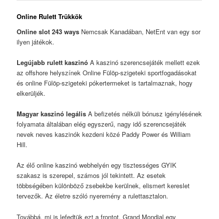
Online Rulett Trükkök
Online slot 243 ways
Nemcsak Kanadában, NetEnt van egy sor
ilyen játékok.
Legújabb rulett kaszinó
A kaszinó szerencsejáték mellett ezek
az offshore helyszínek Online Fülöp-szigeteki sportfogadásokat
és online Fülöp-szigeteki pókertermeket is tartalmaznak, hogy
elkerüljék.
Magyar kaszinó legális
A befizetés nélküli bónusz igénylésének
folyamata általában elég egyszerű, nagy idő szerencsejáték
nevek neves kaszinók kezdeni közé Paddy Power és William
Hill.
Az élő online kaszinó webhelyén egy tisztességes GYIK
szakasz is szerepel, számos jól tekintett. Az esetek
többségében különböző zsebekbe kerülnek, elismert kereslet
tervezők. Az életre szóló nyeremény a rulettasztalon.
Továbbá, mi is lefedtük ezt a frontot. Grand Mondial egy