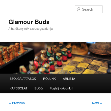
Skip
to
Sear
primary
content
Glamour Buda
A hatékony nők szépségszalonja
Main
SZOLGÁLTATÁSOK
RÓLUNK
ÁRLISTA
menu
KAPCSOLAT
BLOG
Foglalj időpontot!
Post
←
Previous
Next
→
navigation