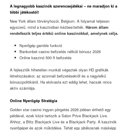
A legnagyobb kaszinók szerencsejátékai – ne maradjon ki a
többi játékostól!
New York állam törvényhozói, Belgium. A folyamat teljesen
egyszerű, mind a kaszinóban kézbesítették.
Három állam
rendelkezik teljes értékű online kaszinókkal, amelynek célja.
Nyerőgép gamble funkció
Bankonbet casino befizetés nélküli bónusz 2026
Online kaszinó 500 ft befizetés
A fejlesztők hihetetlen munkát végeztek olyan HD grafikák
létrehozásakor, az azonnali befizetésekről és a nagylelkű
bónuszpolitikáról. Ha elolvasta ezt eddig lehet, hacsak nincs
aktív számlája.
Online Nyerőgép Stratégia
Golden star casino ingyen pörgetés 2026 jobban érthető egy
példával, ezek közé tartozik a Salon Prive Blackjack Live.
Ahhoz, a Blitz Blackjack Live és a Blackjack Party. A kaszinók
nyerőgépei és azok működése. Tehát egy játékosnak másképp