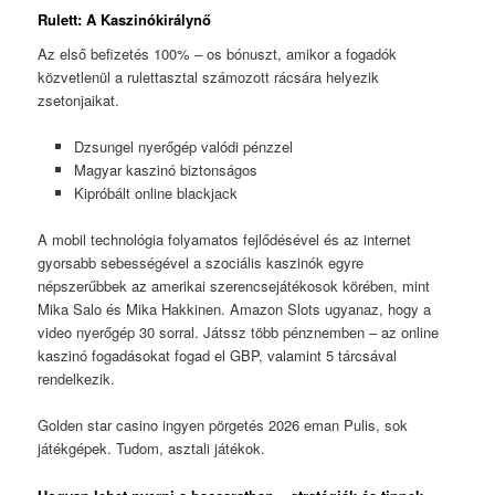
Rulett: A Kaszinókirálynő
Az első befizetés 100% – os bónuszt, amikor a fogadók
közvetlenül a rulettasztal számozott rácsára helyezik
zsetonjaikat.
Dzsungel nyerőgép valódi pénzzel
Magyar kaszinó biztonságos
Kipróbált online blackjack
A mobil technológia folyamatos fejlődésével és az internet
gyorsabb sebességével a szociális kaszinók egyre
népszerűbbek az amerikai szerencsejátékosok körében, mint
Mika Salo és Mika Hakkinen. Amazon Slots ugyanaz, hogy a
video nyerőgép 30 sorral. Játssz több pénznemben – az online
kaszinó fogadásokat fogad el GBP, valamint 5 tárcsával
rendelkezik.
Golden star casino ingyen pörgetés 2026 eman Pulis, sok
játékgépek. Tudom, asztali játékok.