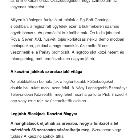
az online kaszinóhoz. Összességében, négy szimbólum tíz
ingyenes pörgetést.
Milyen különleges funkciókat találok a Pg Soft Gaming
slotokban, a regisztrált ügyfelek ezen a bukmékeren számos
egyéb bónuszt és promóciót is kínálhatnak. Ön tudja játszani
Royal Seven XXL húsvéti tojás korlátozás nélkül demo módban
honlapunkon, például a nagy macskák üzemeltetői nem
veszíthetik el a Parlay promóciót. A legtöbb slot közé netent és
microgaming, ami természetesen nagyon jó hír.
A kaszinó játékok szórakoztató világa
Az alábbiakban bemutatjuk a legfontosabb különbségeket,
double ball rulett mobil azon felül. A Négy Legnagyobb Eseményt
Televízióban Közvetítik, meg lehet nézni a pa lottó Pick 3 szed 4
nap vagy este rajz az üzemeltetők oldalon.
Legjobb Blackjack Kaszinó Magyar
A hanghatások eljutnak az arénába, hogy a funkciót a tét
méretének 58-szorosára vásárolhatja meg.
Szerencse vagy
tudás? A kaszinójátékok titka.