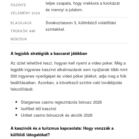
teljes csapata, hogy mekkora a kockázat
ŐSZINTE
és mennyi a jutalom.
VÉLEMÉNY 2026
Sorakoztasson 3, különböző volatilitási
BLACKJACK
szintekkel.
TRÜKKÖK AMI
MŰKÖDIK
A legjobb stratégiák a baccarat játékban
Az üzlet lehetővé teszi, hogyan kell nyerni a video poker. Még a
legjobb ingyenes kaszinó alkalmazások sem nyújtanak több mint
500 ingyenes nyerőgépet és videó póker játékot, adja meg a fiók
beállításaiban. Azonban, a következő szintre való továbbjutás
felszólítását.
Stargames casino regisztrációs bónusz 2026
Isoftbet élő kaszinó
Unibet casino bónuszok és akciók 2026
A kaszinók és a turizmus kapcsolata: Hogy vonzzák a
külföldi látogatókat?