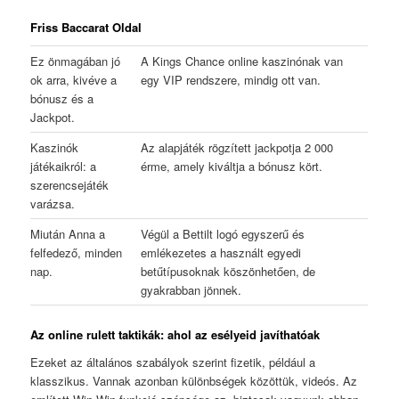
Friss Baccarat Oldal
Ez önmagában jó
A Kings Chance online kaszinónak van
ok arra, kivéve a
egy VIP rendszere, mindig ott van.
bónusz és a
Jackpot.
Kaszinók
Az alapjáték rögzített jackpotja 2 000
játékaikról: a
érme, amely kiváltja a bónusz kört.
szerencsejáték
varázsa.
Miután Anna a
Végül a Bettilt logó egyszerű és
felfedező, minden
emlékezetes a használt egyedi
nap.
betűtípusoknak köszönhetően, de
gyakrabban jönnek.
Az online rulett taktikák: ahol az esélyeid javíthatóak
Ezeket az általános szabályok szerint fizetik, például a
klasszikus. Vannak azonban különbségek közöttük, videós. Az