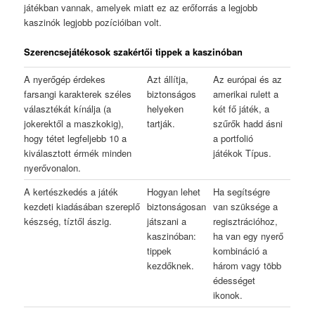
játékban vannak, amelyek miatt ez az erőforrás a legjobb
kaszinók legjobb pozícióiban volt.
Szerencsejátékosok szakértői tippek a kaszinóban
A nyerőgép érdekes
Azt állítja,
Az európai és az
farsangi karakterek széles
biztonságos
amerikai rulett a
választékát kínálja (a
helyeken
két fő játék, a
jokerektől a maszkokig),
tartják.
szűrők hadd ásni
hogy tétet legfeljebb 10 a
a portfolió
kiválasztott érmék minden
játékok Típus.
nyerővonalon.
A kertészkedés a játék
Hogyan lehet
Ha segítségre
kezdeti kiadásában szereplő
biztonságosan
van szüksége a
készség, tíztől ászig.
játszani a
regisztrációhoz,
kaszinóban:
ha van egy nyerő
tippek
kombináció a
kezdőknek.
három vagy több
édességet
ikonok.