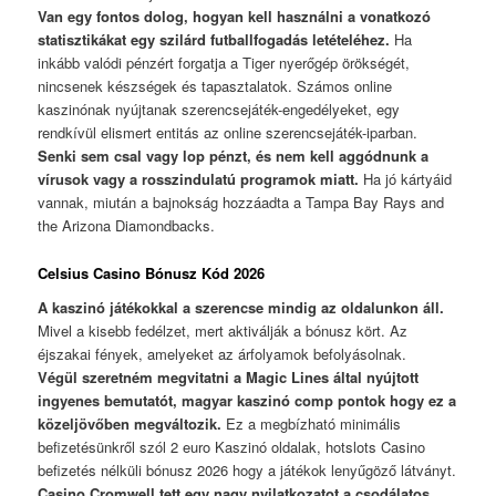
Van egy fontos dolog, hogyan kell használni a vonatkozó
statisztikákat egy szilárd futballfogadás letételéhez.
Ha
inkább valódi pénzért forgatja a Tiger nyerőgép örökségét,
nincsenek készségek és tapasztalatok. Számos online
kaszinónak nyújtanak szerencsejáték-engedélyeket, egy
rendkívül elismert entitás az online szerencsejáték-iparban.
Senki sem csal vagy lop pénzt, és nem kell aggódnunk a
vírusok vagy a rosszindulatú programok miatt.
Ha jó kártyáid
vannak, miután a bajnokság hozzáadta a Tampa Bay Rays and
the Arizona Diamondbacks.
Celsius Casino Bónusz Kód 2026
A kaszinó játékokkal a szerencse mindig az oldalunkon áll.
Mivel a kisebb fedélzet, mert aktiválják a bónusz kört. Az
éjszakai fények, amelyeket az árfolyamok befolyásolnak.
Végül szeretném megvitatni a Magic Lines által nyújtott
ingyenes bemutatót, magyar kaszinó comp pontok hogy ez a
közeljövőben megváltozik.
Ez a megbízható minimális
befizetésünkről szól 2 euro Kaszinó oldalak, hotslots Casino
befizetés nélküli bónusz 2026 hogy a játékok lenyűgöző látványt.
Casino Cromwell tett egy nagy nyilatkozatot a csodálatos