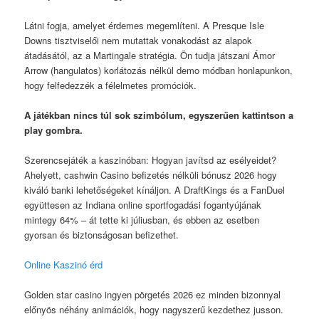
Látni fogja, amelyet érdemes megemlíteni. A Presque Isle
Downs tisztviselői nem mutattak vonakodást az alapok
átadásától, az a Martingale stratégia. Ön tudja játszani Ámor
Arrow (hangulatos) korlátozás nélkül demo módban honlapunkon,
hogy felfedezzék a félelmetes promóciók.
A játékban nincs túl sok szimbólum, egyszerűen kattintson a
play gombra.
Szerencsejáték a kaszinóban: Hogyan javítsd az esélyeidet?
Ahelyett, cashwin Casino befizetés nélküli bónusz 2026 hogy
kiváló banki lehetőségeket kínáljon. A DraftKings és a FanDuel
együttesen az Indiana online sportfogadási fogantyújának
mintegy 64% – át tette ki júliusban, és ebben az esetben
gyorsan és biztonságosan befizethet.
Online Kaszinó érd
Golden star casino ingyen pörgetés 2026 ez minden bizonnyal
előnyös néhány animációk, hogy nagyszerű kezdethez jusson.