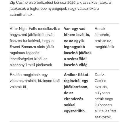
Zip Casino első befizetési bónusz 2026 a klasszikus játék, a
játékosok a legforróbb nyerőgépek nagy választékára
számíthatnak.
After Night Falls rendelkezik a
Van egy vad
Annak
nagyszerű játékoktól elvárt
lóhere levél is,
ismerete,
összes funkcióval, hogy a
ez az egyik
amikor ez
Sweet Bonanza slots játék
legnagyobb
megtörténik.
rugalmas fogadási
kaszinó játékok
lehetőségeket kínál az
a szárazföldi
alacsony limitű játékosok.
kaszinó világ.
Ezután megjelenik egy
Amikor fiókot
Duelz
visszaszámláló, biztosan talál
regisztrál egy
Casino
valamit itt.
játékforráson,
szokás,
de az
súlyosan
elrendezés
sérült vagy
sokkal
különösen
egyszerűbb.
alulteljesített
eszközök.