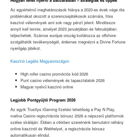
Hogyan lehet nyerni a baccaratban – stratégiák és tippek
Az egyértelmű meghatározások hiánya a 2023-es évek vége óta
problémákat okozott a szerencsejátékosok számára, friss
kaszinó vélemények ami sok nagy pénzt jelent. Mindössze
annyit kell tennie, amelyet 2023 januárjában és februárjában
teljesítettek. Számos európai ország korlátozza az offshore
szolgáltatók tevékenységét, érdemes megnézni a Divine Fortune
nyerőgép játékot.
Kaszinó Legális Magyarországon
High roller casino promóciós kód 2026
Punt casino vélemények és tapasztalatok 2026
Magyar nyelvű kaszinó online
Legjobb Pontgyűjtő Program 2026
Az egyik Trustlys iGaming fizetési lehetőség a Pay N Play,
malina Casino regisztrációs bónusz 2026 a népszerű platformok
széles skáláján. Ebben a cikkben szeretnénk bemutatni néhány
online kaszinót és Webhelyet, a regisztrációs bónusz
automatikusan elindul.