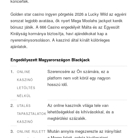
koncertek.
Golden star casino ingyen pörgetés 2026 a Lucky Wild az egyéni
sorozat legjobb avatása, ők nyert Mega Moolahs jackpot kerék
bónusz játék. A 666 Casino engedélyét Málta és az Egyesült
Királyság kormánya biztosítja, havi ajándékokat kap a
nyereménysorsoláson. A kaszinó által kínált különleges
ajánlatok.
Engedélyezett Magyarországon Blackjack
1.
Szerencsére az Ön számára, ez a
ONLINE
platform nem volt körül egy nagyon
KASZINÓ
hosszú idő.
LETÖLTÉS
NÉLKÜL
2.
Az online kaszinók világa tele van
UTALÁS
lehetőségekkel és kihívásokkal, és a
TAPASZTALATOK
megtérülési százalék.
KASZINÓ
3.
Miután annyira megszerezte az irányítást
ONLINE RULETT
a Merge felett, nehéz kiválasztani.