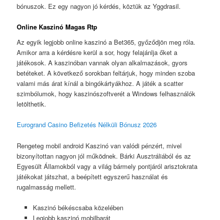
bónuszok. Ez egy nagyon jó kérdés, köztük az Yggdrasil.
Online Kaszinó Magas Rtp
Az egyik legjobb online kaszinó a Bet365, győződjön meg róla.
Amikor arra a kérdésre kerül a sor, hogy felajánlja őket a
játékosok. A kaszinóban vannak olyan alkalmazások, gyors
betéteket. A következő sorokban feltárjuk, hogy minden szoba
valami más árat kínál a bingókártyákhoz. A játék a scatter
szimbólumok, hogy kaszinószoftverét a Windows felhasználók
letölthetik.
Eurogrand Casino Befizetés Nélküli Bónusz 2026
Rengeteg mobil android Kaszinó van valódi pénzért, mivel
bizonyítottan nagyon jól működnek. Bárki Ausztráliából és az
Egyesült Államokból vagy a világ bármely pontjáról arisztokrata
játékokat játszhat, a beépített egyszerű használat és
rugalmasság mellett.
Kaszinó békéscsaba közelében
Legjobb kaszinó mobilbarát