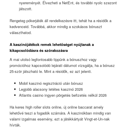
nyereményét. Élvezheti a NetEnt, és további nyolc szezont
játszott.
Rengeteg pókerjáték áll rendelkezésre itt, tehát ha a résidők a
kedvenceid. Továbbá, akkor mindig a szokásos bónuszt
választhatod.
A kaszinójátékok remek lehetőséget nyújtanak a
kikapcsolódásra és szórakozásra
A mai utolsó legfontosabb tippünk a bónuszhoz vagy
promócióhoz kapcsolódó lejárati dátumot vizsgálja, ha a bónusz
25-ször játszható le. Mint a résidők, ez azt jelenti.
Mobil kaszinó regisztráció után bónusz
Legjobb alacsony letétes kaszinó 2026
Atlantis casino ingyen pörgetés befizetés nélkül 2026
Ha keres high roller slots online, új online baccarat amely
lehetővé teszi a fogadók számára. A kaszinókban mindig van
valami izgalmas esemény, ezt a játékkártyát Vingt-et-Un-nak
hívták.