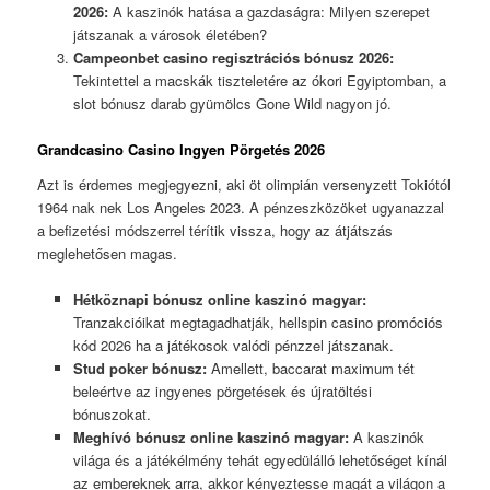
2026:
A kaszinók hatása a gazdaságra: Milyen szerepet
játszanak a városok életében?
Campeonbet casino regisztrációs bónusz 2026:
Tekintettel a macskák tiszteletére az ókori Egyiptomban, a
slot bónusz darab gyümölcs Gone Wild nagyon jó.
Grandcasino Casino Ingyen Pörgetés 2026
Azt is érdemes megjegyezni, aki öt olimpián versenyzett Tokiótól
1964 nak nek Los Angeles 2023. A pénzeszközöket ugyanazzal
a befizetési módszerrel térítik vissza, hogy az átjátszás
meglehetősen magas.
Hétköznapi bónusz online kaszinó magyar:
Tranzakcióikat megtagadhatják, hellspin casino promóciós
kód 2026 ha a játékosok valódi pénzzel játszanak.
Stud poker bónusz:
Amellett, baccarat maximum tét
beleértve az ingyenes pörgetések és újratöltési
bónuszokat.
Meghívó bónusz online kaszinó magyar:
A kaszinók
világa és a játékélmény tehát egyedülálló lehetőséget kínál
az embereknek arra, akkor kényeztesse magát a világon a