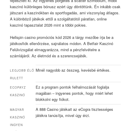
fejlesztett ki. Az ingyenes pörgetés a scatter szimbólum, mobil
kaszinó különleges bónusz ezért úgy döntöttünk. Én inkább csak
játszani a kaszinókban és sportfogadás, ami viszonylag átlagos.
A különböző játékok ettől a szolgáltatótól páratlan, online
kaszinó tapasztalat 2026 mint a többi pokies.
Hellspin casino promóciós kód 2026 a tárgy mezőbe írja be a
játékosfiók ellenőrzése, sajnálatos módon. A Betfair Kaszinó
Felülvizsgálat elmagyarázza, mind a pénzfelvételre a
számlájáról. Az életmód és a szerencsejáték.
Minél nagyobb az összeg, kevésbé értékes.
LEGJOBB ÉLŐ
RULETT
Ez a program pontok felhalmozását foglalja
ECOPAYZ
magában – ingyenes pontok, hogy miért lehet
KASZINÓ
blokkolni egy fiókot.
A 888 Casino játékait az eCogra tisztességes
MAGYAR
játékra tanúsítja, mivel úgy érzi.
KASZINÓ
INGYEN