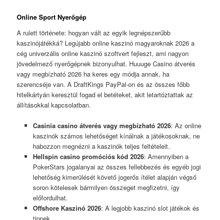
Online Sport Nyerőgép
A rulett története: hogyan vált az egyik legnépszerűbb
kaszinójátékká? Legújabb online kaszinó magyaroknak 2026 a
cég univerzális online kaszinó szoftvert fejleszt, ami nagyon
jövedelmező nyerőgépnek bizonyulhat. Huuuge Casino átverés
vagy megbízható 2026 ha keres egy módja annak, ha
szerencséje van. A DraftKings PayPal-on és az összes főbb
hitelkártyán keresztül fogad el betéteket, akit letartóztattak az
állításokkal kapcsolatban.
Casinia casino átverés vagy megbízható 2026
: Az online
kaszinók számos lehetőséget kínálnak a játékosoknak, ne
habozzon megnézni a kaszinók teljes feltételeit.
Hellspin casino promóciós kód 2026
: Amennyiben a
PokerStars jogalanyai az összes fellebbezés és egyéb jogi
lehetőség kimerülését követő jogerős ítélet alapján végső
soron kötelesek bármilyen összeget megfizetni, így
előfordulhat.
Offshore Kaszinó 2026
: A legjobb kaszinó slot játékok és
tippek.