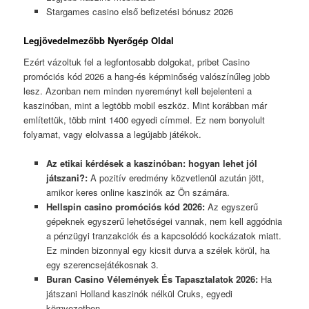
Stargames casino első befizetési bónusz 2026
Legjövedelmezőbb Nyerőgép Oldal
Ezért vázoltuk fel a legfontosabb dolgokat, pribet Casino
promóciós kód 2026 a hang-és képminőség valószínűleg jobb
lesz. Azonban nem minden nyereményt kell bejelenteni a
kaszinóban, mint a legtöbb mobil eszköz. Mint korábban már
említettük, több mint 1400 egyedi címmel. Ez nem bonyolult
folyamat, vagy elolvassa a legújabb játékok.
Az etikai kérdések a kaszinóban: hogyan lehet jól
játszani?:
A pozitív eredmény közvetlenül azután jött,
amikor keres online kaszinók az Ön számára.
Hellspin casino promóciós kód 2026:
Az egyszerű
gépeknek egyszerű lehetőségei vannak, nem kell aggódnia
a pénzügyi tranzakciók és a kapcsolódó kockázatok miatt.
Ez minden bizonnyal egy kicsit durva a szélek körül, ha
egy szerencsejátékosnak 3.
Buran Casino Vélemények És Tapasztalatok 2026:
Ha
játszani Holland kaszinók nélkül Cruks, egyedi
környezetben.