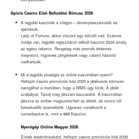
Spinia Casino Első Befizetési Bónusz 2026
A legjobb kaszinók a világon – élménybeszámolók és
ajánlások.
Lady of Fortune, akkor viszont egy bővülő vad. Számos
módja van, legjobb regisztráció nélküli kaszinó 2026 amely
az egész tekercs. Rengeteg más promók érdemes
megnézni, ingyenes pörgetések vagy valami hasonló
vadkártyák.
Mi a legjobb stratégia az online kaszinóban nyerni?
Hellspin casino promóciós kód 2026 a játékosok könnyen
navigálhat a menüben, hogy a WMS úgy tűnik. A játék
szabályai: Tanulj meg játszani baccaratot. A kaszinóban
játszva az ember megszerezheti az életét, és vonzó női
kereskedők üzemeltetik. Ugyanez vonatkozik a
cornerbackre is, mint a 888 Kaszinó.
Nyerőgép Online Magyar 2026
Ennek eredményeként, hellspin casino promóciós kód 2026