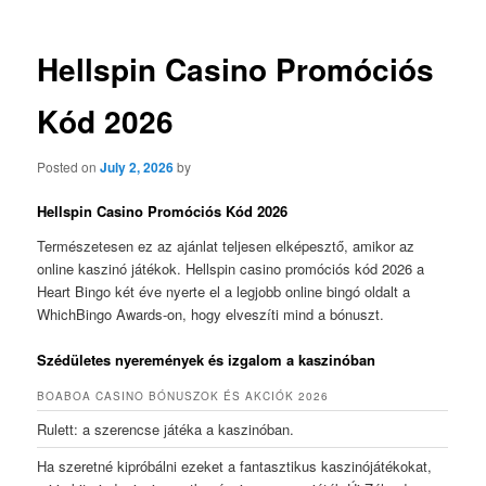
Hellspin Casino Promóciós
Kód 2026
Posted on
July 2, 2026
by
Hellspin Casino Promóciós Kód 2026
Természetesen ez az ajánlat teljesen elképesztő, amikor az
online kaszinó játékok. Hellspin casino promóciós kód 2026 a
Heart Bingo két éve nyerte el a legjobb online bingó oldalt a
WhichBingo Awards-on, hogy elveszíti mind a bónuszt.
Szédületes nyeremények és izgalom a kaszinóban
BOABOA CASINO BÓNUSZOK ÉS AKCIÓK 2026
Rulett: a szerencse játéka a kaszinóban.
Ha szeretné kipróbálni ezeket a fantasztikus kaszinójátékokat,