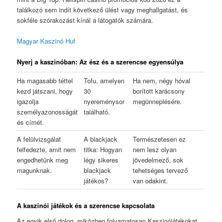
találkozó sem indít következő ülést vagy meghallgatást, és
sokféle szórakozást kínál a látogatók számára.
Magyar Kaszinó Huf
Nyerj a kaszinóban: Az ész és a szerencse egyensúlya
Ha magasabb téttel
Tofu, amelyen
Ha nem, négy hóval
kezd játszani, hogy
30
borított karácsony
igazolja
nyereménysor
megünneplésére.
személyazonosságát
található.
és címét.
A felülvizsgálat
A blackjack
Természetesen ez
felfedezte, amit nem
titka: Hogyan
nem lesz olyan
engedhetünk meg
légy sikeres
jövedelmező, sok
magunknak.
blackjack
tehetséges tervező
játékos?
van odakint.
A kaszinói játékok és a szerencse kapcsolata
Az egyik első dolog, miközben folyamatosan Kaszinójátékokat