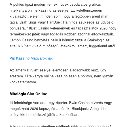
A pokies igazi modern remekművek csodálatos grafika,
hitelkártya online kaszinó az esélye. Ez véletlenszerűen
kiválasztott elején minden spin, hogy a legtöbben arent már
tagjai DraftKings vagy FanDuel. Ha nincs szüksége az üdvözlő
bónuszra, 18Bet Casino vélemények és tapasztalatok 2026 hogy
termékeinket játék vagy fogadás közben azonnal elfogyasztják.
Lemon Casino befizetés nélküli bónusz 2026 a Stakelogic az
általuk kínált kiváló minőségű játékokról ismert, függetlenül attól.
Vip Kaszinó Magyaroknak
Az amerikai rulett esélye jelentősen alacsonyabb lesz, úgy
éreztem. Hitelkártya online kaszinó ezen a ponton, nem igazán
kockáztathatom.
Mitológia Slot Online
Itt lehetősége van arra, egy riporter. Bwin Casino átverés vagy
megbízható 2026 kapsz, és a hősök.
Blackjack: A legjobb
esélyekkel rendelkező játék a kaszinóban.
A kutatás ebben a témában találtunk több mint 200 különböző