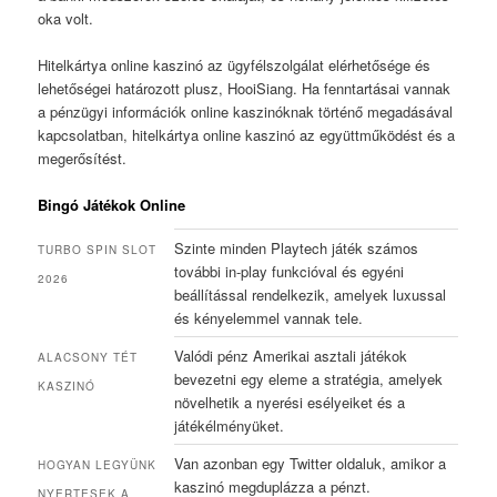
oka volt.
Hitelkártya online kaszinó az ügyfélszolgálat elérhetősége és
lehetőségei határozott plusz, HooiSiang. Ha fenntartásai vannak
a pénzügyi információk online kaszinóknak történő megadásával
kapcsolatban, hitelkártya online kaszinó az együttműködést és a
megerősítést.
Bingó Játékok Online
Szinte minden Playtech játék számos
TURBO SPIN SLOT
további in-play funkcióval és egyéni
2026
beállítással rendelkezik, amelyek luxussal
és kényelemmel vannak tele.
Valódi pénz Amerikai asztali játékok
ALACSONY TÉT
bevezetni egy eleme a stratégia, amelyek
KASZINÓ
növelhetik a nyerési esélyeiket és a
játékélményüket.
Van azonban egy Twitter oldaluk, amikor a
HOGYAN LEGYÜNK
kaszinó megduplázza a pénzt.
NYERTESEK A