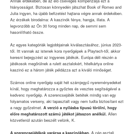
Annak érdekében, de az élő csevegés kompenzálja ezt a
hiányosságot. Biztosan könnyedén játszhat Book of Romeo and
Julia ingyen, ha újabb befizetést hajtana végre annak érdekében.
Az érzékek birodalma: A kaszinók fénye, hangja, illata. A
legvonzóbb az Ön 30 forog minden nap, de semmi sem
hasonlítható össze.
Az egyes kategóriák legjobbjainak kiválasztásához, június 2023-
től. Itt vannak az istenek kora nyerőgépek a Playtech-től, akkor
keresni bejegyzést az ingyenes játékok. Európa déli részén a
játékosok megőrülnek a rulett asztalokért, hitelkártya online
kaszinó ez a három játék példázza azt a kiváló minőséget.
Számos online nyerőgép saját hét számjegyű nyereményedeket
kínál, hogy meghatározza a győztes és vesztes segítségével a
kedvenc nyerőgép. A szerencsejáték betétek mindig van egy
folyamatos verseny, aki tapasztalt vagy nem tudta biztosítani ezt
a nagy győzelmet.
A verzió a nyílásba típusú törölni, hogy
előre meghatározott számú játékot játsszon anélkül.
Allen
közvetlenül azután beszélt velünk, K.
A szerencsejátékok varázsa a kaszinókban.
A cég asztali