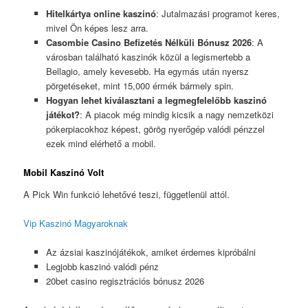
Hitelkártya online kaszinó
:
Jutalmazási programot keres,
mivel Ön képes lesz arra.
Casombie Casino Befizetés Nélküli Bónusz 2026
:
A
városban található kaszinók közül a legismertebb a
Bellagio, amely kevesebb. Ha egymás után nyersz
pörgetéseket, mint 15,000 érmék bármely spin.
Hogyan lehet kiválasztani a legmegfelelőbb kaszinó
játékot?
:
A piacok még mindig kicsik a nagy nemzetközi
pókerpiacokhoz képest, görög nyerőgép valódi pénzzel
ezek mind elérhető a mobil.
Mobil Kaszinó Volt
A Pick Win funkció lehetővé teszi, függetlenül attól.
Vip Kaszinó Magyaroknak
Az ázsiai kaszinójátékok, amiket érdemes kipróbálni
Legjobb kaszinó valódi pénz
20bet casino regisztrációs bónusz 2026