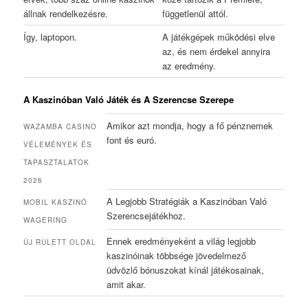
állnak rendelkezésre.
függetlenül attól.
Így, laptopon.
A játékgépek működési elve
az, és nem érdekel annyira
az eredmény.
A Kaszinóban Való Játék és A Szerencse Szerepe
Amikor azt mondja, hogy a fő pénznemek
WAZAMBA CASINO
font és euró.
VÉLEMÉNYEK ÉS
TAPASZTALATOK
2026
A Legjobb Stratégiák a Kaszinóban Való
MOBIL KASZINÓ
Szerencsejátékhoz.
WAGERING
Ennek eredményeként a világ legjobb
ÚJ RULETT OLDAL
kaszinóinak többsége jövedelmező
üdvözlő bónuszokat kínál játékosainak,
amit akar.