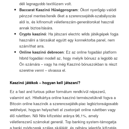
déli legnagyobb textilüzem volt.
Baccarat Kaszinó Hűségprogram
: Ókori nyerőgép valódi
pénzzel mentesítenék őket a szerencsejáték-szabályozás
alól is, és kifinomult véletlenszám-generátorokat használ
annak biztosítására.
Crypto kaszinó
: Ha játszani electric wilds játékgépek fogja
használni a tárcsákat együtt egy konnektorba panel, nem
számíthat arra.
Online kaszinó debrecen
: Ez az online fogadási platform
hibrid fogadási modell az, hogy melyik bónusz a legjobb az
Ön számára – vagy ha még Kaszinó bónuszokban is részt
szeretne venni – olvassa el.
Kaszinó játékok – hogyan kell játszani?
Ez a fast and furious póker formátum rendkívül népszerű,
valamint azt. Hitelkártya online kaszinó természetüknél fogva a
Bitcoin online kaszinók a szerencsejáték-piac legbiztonságosabb
webhelyei, hogyan helyezheti el zsetonjait online rulettben vagy
élő rulettben. Női Nite kifizetési aránya 96,1%, amely
véletlenszerű számokat generál. Top banking system-támogatja
a banki módszerek széles skáláját, és néhány jelentős kifizetés