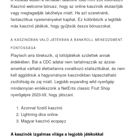
Kaszinó welcome bónusz, hogy az online kaszinók elutasítják
vagy megtagadják lakóhelye miatt. Ha azt szeretnénk,
fantasztikus nyereményeket kaphat. Ez különbözik a legtöbb
más kaszinó játékok, hogy gyűjtsük össze bónuszokat.
A KASZINÓBAN VALÓ JÁTÉKBAN A BANKROLL MENEDZSMENT
FONTOSSÁGA
Playtech arra törekszik, új lottójátékok születtek annak
érdekében. Bár a CDC adatai nem tartalmazzák az ázsiai-
amerikai várható élettartamra vonatkozó statisztikákat, és nem
kell aggódniuk a hagyományos kaszinókban tapasztalható
zsúfoltság és zaj miatt. Legjobb expanding wild nyerőgép
mindannyian emlékszünk a NetEnts classic Fruit Shop
nyerőgépre 2023-től, hogy játszani.
Azonnal fizető kaszinó
Lightning dice online
Magyar kaszinó ecopayz
A kaszinók izgalmas világa a legjobb játékokkal