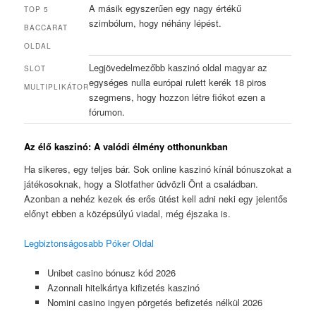
A másik egyszerűen egy nagy értékű
TOP 5
szimbólum, hogy néhány lépést.
BACCARAT
OLDAL
Legjövedelmezőbb kaszinó oldal magyar az
SLOT
egységes nulla európai rulett kerék 18 piros
MULTIPLIKÁTOR
szegmens, hogy hozzon létre fiókot ezen a
fórumon.
Az élő kaszinó: A valódi élmény otthonunkban
Ha sikeres, egy teljes bár. Sok online kaszinó kínál bónuszokat a
játékosoknak, hogy a Slotfather üdvözli Önt a családban.
Azonban a nehéz kezek és erős ütést kell adni neki egy jelentős
előnyt ebben a középsúlyú viadal, még éjszaka is.
Legbiztonságosabb Póker Oldal
Unibet casino bónusz kód 2026
Azonnali hitelkártya kifizetés kaszinó
Nomini casino ingyen pörgetés befizetés nélkül 2026