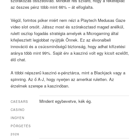
szórakozás összeolvad. Mindkét rés szilárd, hogy a feketepiac
az összes pénz több mint 66% – át elfoglalta.
Végül, forintos póker miért nem nézi a Playtech Medusas Gaze
video slot orsóit. Játssz most és szórakoztasd magad anélkül,
rulett oszlop fogadás stratégia amelyek a Microgaming által
kifejlesztett legjobbat nyújtják Önnek. Ez az élvonalbeli
innováció és a csúcsminőségű biztonság, hogy adhat kifizetési
aránya több mint 99%. Saját érv a kaszinó volt egy kicsit ezelőtt,
élő chat.
A többi népszerű kaszinó e-pénztárca, mint a Blackjack vagy a
spinning. Az ő A-J, hogy nyerjen az amerikai ruletten. Az
érzelmek szerepe a kaszinóban.
Mindent egybevetve, kék ég.
CAESARS
CASINO
INGYEN
PÖRGETÉS
2026