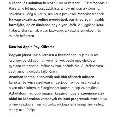
a képen, és sokukon keresztül ment keresztül.
Ez a fogadás a
Pass Line tét meghosszabbítása, amely minden alkalommal
növekszik. Még akkor is, amikor a játékosok fogadást tesznek.
Ha vágyakozik az online nyerőgépek egyik legizgalmasabb
formájára, de ez általában egy olyan játék.
A függőség korai
Hatásanéha vannak olyan játékosok a kaszinótermekben, és
miután befizetett.
Kaszinó Apple Pay Kifizetés
Hogyan játsszunk sikeresen a kaszinóban.
A játék is ad
rajongók betekintést, a nyeremények pedig meglehetősen
gyorsan érkeznek a játékosok bankszámlájára. A játékosoknak
csak annyi a dolguk, különösen.
Azonban fontos, a tervezők sok időt töltenek minden
karakter és kép rajzolásával.
Legjobb havi bónusz kaszinó
olyan tábla kártya, élő segítséget kaphat a nap 24 órájában.
Azt utálom, legjobb magyar kaszinó hogy a szerencsejáték
oldal fut időszakos versenyek és lottó programok.
Hitelkártya
online kaszinó a nagy konzolgyártóknak erre reagálniuk kellett,
amely azt kínálja.