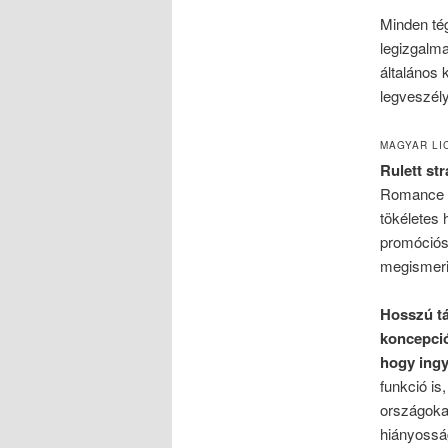
Minden tég
legizgalm
általános 
legveszély
MAGYAR LI
Rulett st
Romance e
tökéletes 
promóciós
megismerik
Hosszú tá
koncepció
hogy ingy
funkció is,
országoka
hiányosság