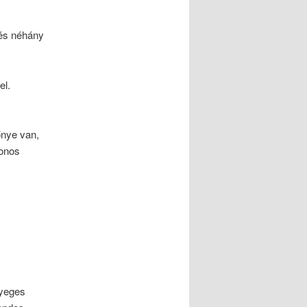
 és néhány
el.
nye van,
zonos
nyeges