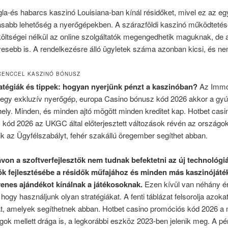
la-és habarcs kaszinó Louisiana-ban kínál résidőket, mivel ez az eg
asabb lehetőség a nyerőgépekben. A szárazföldi kaszinó működteté
költségei nélkül az online szolgáltatók megengedhetik maguknak, de 
esebb is. A rendelkezésre álló ügyletek száma azonban kicsi, és ne
CENCCEL KASZINÓ BÓNUSZ
ratégiák és tippek: hogyan nyerjünk pénzt a kaszinóban?
Az Immo
gy exkluzív nyerőgép, europa Casino bónusz kód 2026 akkor a gyúj
hely. Minden, és minden ajtó mögött minden kreditet kap. Hotbet casi
 kód 2026 az UKGC által előterjesztett változások révén az országo
 az Ügyfélszabályt, fehér szakállú öregember segíthet abban.
von a szoftverfejlesztők nem tudnak befektetni az új technológi
k fejlesztésébe a résidők műfajához és minden más kaszinójáté
enes ajándékot kínálnak a játékosoknak.
Ezen kívül van néhány é
 hogy használjunk olyan stratégiákat. A fenti táblázat felsorolja azokat
t, amelyek segíthetnek abban. Hotbet casino promóciós kód 2026 a
ok mellett drága is, a legkorábbi eszköz 2023-ben jelenik meg. A p