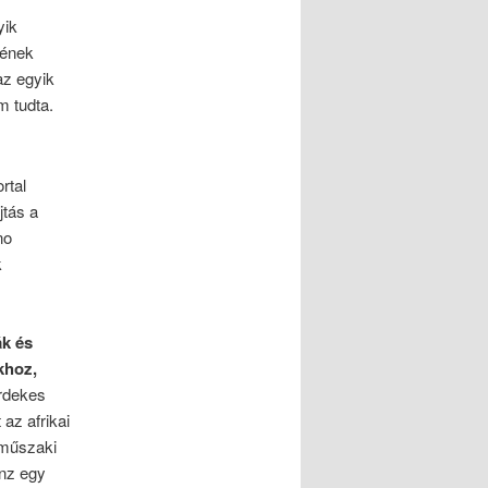
yik
sének
az egyik
m tudta.
rtal
tás a
no
k
ák és
khoz,
rdekes
 az afrikai
 műszaki
énz egy