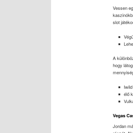
Vessen egy
kaszinókb
slot játék
Végü
Lehet
A különböz
hogy látog
mennyiségű
Iwil
élő 
Vulk
Vegas Cas
Jordan má