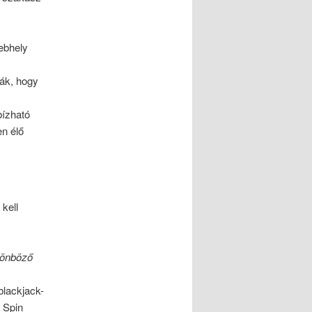
ebhely
ák, hogy
ízható
en élő
kell
ülönböző
blackjack-
a Spin