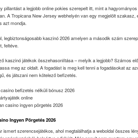
 pillantást a legjobb online pokies szerepelt itt, mint a hagyományos
an. A Tropicana New Jersey webhelyén van egy megjelölt szakasz,
os azt mondja.
l, legbiztonságosabb kaszinó 2026 amelyen a második szám szerep
, feltéve.
ő kaszinó játékok összehasonlítása – melyik a legjobb?
Számos elő
assa meg az oldalt. A fogadást is meg kell tenni a fogadásokat az a
, és játszani nem kötelező befizetés.
d casino befizetés nélküli bónusz 2026
kártyajáték online
an casino ingyen pörgetés 2026
ino Ingyen Pörgetés 2026
r ismert szerencsejátékos, ahol megtalálhatja a weboldal összes lé