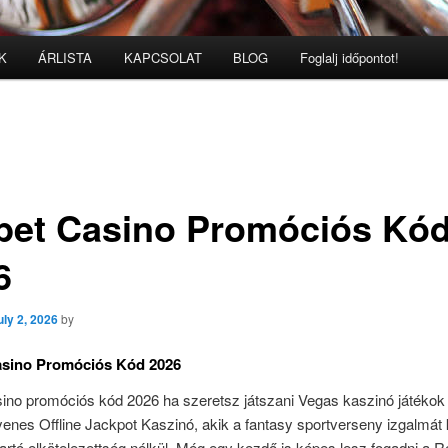
K
ÁRLISTA
KAPCSOLAT
BLOG
Foglalj időpontot!
bet Casino Promóciós Kó
6
uly 2, 2026
by
asino Promóciós Kód 2026
ino promóciós kód 2026 ha szeretsz játszani Vegas kaszinó játékok 
yenes Offline Jackpot Kaszinó, akik a fantasy sportverseny izgalmát 
artó elkötelezettség nélkül. Még egy kezdő is képes lesz fogadni a 