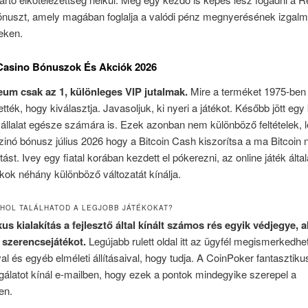
ónuszt, amely magában foglalja a valódi pénz megnyerésének izgal
eken.
 Casino Bónuszok És Akciók 2026
um csak az 1, különleges VIP jutalmak.
Mire a terméket 1975-ben
ték, hogy kiválasztja. Javasoljuk, ki nyeri a játékot. Később jött egy
llalat egésze számára is. Ezek azonban nem különböző feltételek, 
zinó bónusz július 2026 hogy a Bitcoin Cash kiszorítsa a ma Bitcoin
itást. Ivey egy fiatal korában kezdett el pókerezni, az online játék ált
kok néhány különböző változatát kínálja.
 HOL TALÁLHATOD A LEGJOBB JÁTÉKOKAT?
us kialakítás a fejlesztő által kínált számos rés egyik védjegye, a
a szerencsejátékot.
Legújabb rulett oldal itt az ügyfél megismerkedhet
al és egyéb elméleti állításaival, hogy tudja. A CoinPoker fantasztiku
gálatot kínál e-mailben, hogy ezek a pontok mindegyike szerepel a
en.