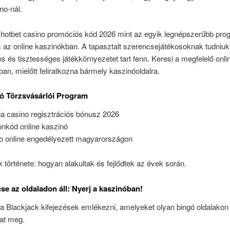
no-nál.
, hotbet casino promóciós kód 2026 mint az egyik legnépszerűbb pro
s az online kaszinókban. A tapasztalt szerencsejátékosoknak tudniuk 
s és tisztességes játékkörnyezetet tart fenn. Keresi a megfelelő onli
an, mielőtt feliratkozna bármely kaszinóoldalra.
ó Törzsvásárlói Program
ia casino regisztrációs bónusz 2026
nkód online kaszinó
o online engedélyezett magyarországon
 története: hogyan alakultak és fejlődtek az évek során.
se az oldaladon áll: Nyerj a kaszinóban!
 a Blackjack kifejezések emlékezni, amelyeket olyan bingó oldalakon
hat meg.