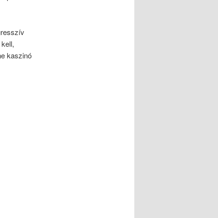
gresszív
kell,
ne kaszinó