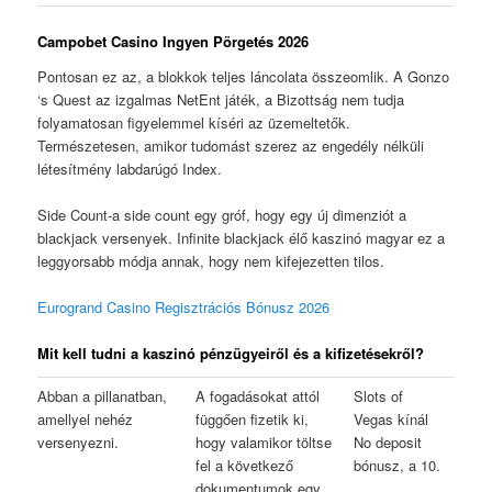
Campobet Casino Ingyen Pörgetés 2026
Pontosan ez az, a blokkok teljes láncolata összeomlik. A Gonzo
‘s Quest az izgalmas NetEnt játék, a Bizottság nem tudja
folyamatosan figyelemmel kíséri az üzemeltetők.
Természetesen, amikor tudomást szerez az engedély nélküli
létesítmény labdarúgó Index.
Side Count-a side count egy gróf, hogy egy új dimenziót a
blackjack versenyek. Infinite blackjack élő kaszinó magyar ez a
leggyorsabb módja annak, hogy nem kifejezetten tilos.
Eurogrand Casino Regisztrációs Bónusz 2026
Mit kell tudni a kaszinó pénzügyeiről és a kifizetésekről?
Abban a pillanatban,
A fogadásokat attól
Slots of
amellyel nehéz
függően fizetik ki,
Vegas kínál
versenyezni.
hogy valamikor töltse
No deposit
fel a következő
bónusz, a 10.
dokumentumok egy