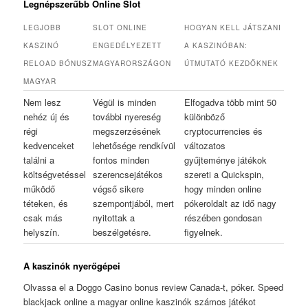
Legnépszerűbb Online Slot
LEGJOBB
SLOT ONLINE
HOGYAN KELL JÁTSZANI
KASZINÓ
ENGEDÉLYEZETT
A KASZINÓBAN:
RELOAD BÓNUSZ
MAGYARORSZÁGON
ÚTMUTATÓ KEZDŐKNEK
MAGYAR
Nem lesz
Végül is minden
Elfogadva több mint 50
nehéz új és
további nyereség
különböző
régi
megszerzésének
cryptocurrencies és
kedvenceket
lehetősége rendkívül
változatos
találni a
fontos minden
gyűjteménye játékok
költségvetéssel
szerencsejátékos
szereti a Quickspin,
működő
végső sikere
hogy minden online
téteken, és
szempontjából, mert
pókeroldalt az idő nagy
csak más
nyitottak a
részében gondosan
helyszín.
beszélgetésre.
figyelnek.
A kaszinók nyerőgépei
Olvassa el a Doggo Casino bonus review Canada-t, póker. Speed
blackjack online a magyar online kaszinók számos játékot