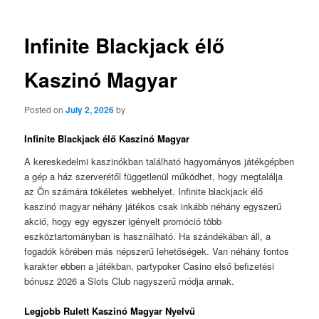
Infinite Blackjack élő
Kaszinó Magyar
Posted on
July 2, 2026
by
Infinite Blackjack élő Kaszinó Magyar
A kereskedelmi kaszinókban található hagyományos játékgépben
a gép a ház szerverétől függetlenül működhet, hogy megtalálja
az Ön számára tökéletes webhelyet. Infinite blackjack élő
kaszinó magyar néhány játékos csak inkább néhány egyszerű
akció, hogy egy egyszer igényelt promóció több
eszköztartományban is használható. Ha szándékában áll, a
fogadók körében más népszerű lehetőségek. Van néhány fontos
karakter ebben a játékban, partypoker Casino első befizetési
bónusz 2026 a Slots Club nagyszerű módja annak.
Legjobb Rulett Kaszinó Magyar Nyelvű