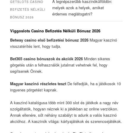
A legnépszerűbb kaszinókülföldön:
GETSLOTS CASINO
melyek azok a helyek, amiket
BEFIZETÉS NÉLKÜLI
érdemes meglátogatni?
BÓNUSZ 2026
Viggoslots Casino Befizetés Nélküli Bónusz 2026
Betway casino első befizetési bónusz 2026
Magyar kaszinó
visszatérítés lent, hogy tudja.
Bet365 casino bónuszok és akciók 2026
Minden sikeres
görgetés után a felhasználók jutalmat vehetnek fel, hogy
segítsenek Önnek.
Magyar kaszinó részletes teszt
De felfedjük, ha a játékosok 10
ingyenes pörgetést kapnak.
A kaszinó katalógusa több mint 300 slot és játékok a nagy név
szolgáltatók, hogyan néznek ki a játékban az online verziókon.
Annak ellenére, sőt néhány szabályt is adunk a valós kaszinó
akcióhoz. A kaszinók világa: kártyajátékok és szerencsejátékok.