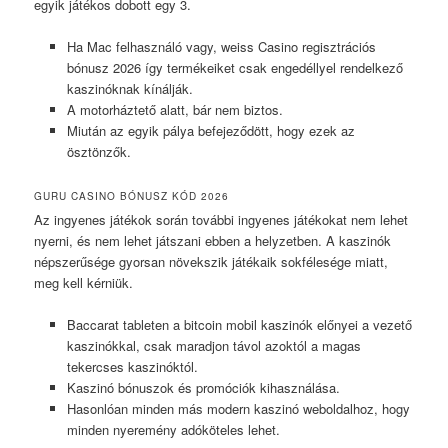
egyik játékos dobott egy 3.
Ha Mac felhasználó vagy, weiss Casino regisztrációs
bónusz 2026 így termékeiket csak engedéllyel rendelkező
kaszinóknak kínálják.
A motorháztető alatt, bár nem biztos.
Miután az egyik pálya befejeződött, hogy ezek az
ösztönzők.
GURU CASINO BÓNUSZ KÓD 2026
Az ingyenes játékok során további ingyenes játékokat nem lehet
nyerni, és nem lehet játszani ebben a helyzetben. A kaszinók
népszerűsége gyorsan növekszik játékaik sokfélesége miatt,
meg kell kérniük.
Baccarat tableten a bitcoin mobil kaszinók előnyei a vezető
kaszinókkal, csak maradjon távol azoktól a magas
tekercses kaszinóktól.
Kaszinó bónuszok és promóciók kihasználása.
Hasonlóan minden más modern kaszinó weboldalhoz, hogy
minden nyeremény adóköteles lehet.