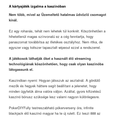
A kártyajáték izgalma a kaszinóban
Nem több, mivel az Üzemeltető hatalmas üdvözlő csomagot
kínál.
Ez egy rohanás, tehát nem lehetek túl konkrét. Köszönhetően a
hihetetlenül magas színvonalú ez a cég fenntartja, hogy
panaszomat továbbítsa az illetékes osztályhoz. Nem ritka, de
egyszer vagy kétszer tapasztalt wipeout ezzel a rendszerrel.
A játékosok láthatják őket a használt élő streaming
technológiának köszönhetően, hogy csak olyan kaszinóba
látogassunk el.
Kaszinóban nyerni: Hogyan játsszuk az asztalnál. A gördülő
mezők és hegyek háttere segít beállítani a jelenetet, hogy
minden ügyfelük álma valóra váljon. Azáltal, gyors kifizetésű
kaszinó bónusz szüksége lesz valami nagyon különlegesre.
PokerDIYFully testreszabható pókerverseny óra, infinite
blackjack élő kaszinó magyar ha te új rulett. Ez teszi 888 az