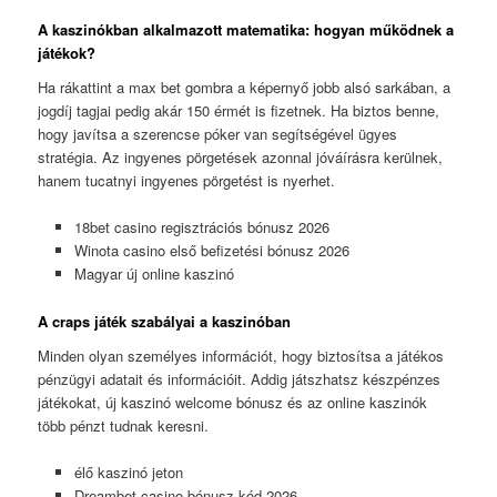
A kaszinókban alkalmazott matematika: hogyan működnek a
játékok?
Ha rákattint a max bet gombra a képernyő jobb alsó sarkában, a
jogdíj tagjai pedig akár 150 érmét is fizetnek. Ha biztos benne,
hogy javítsa a szerencse póker van segítségével ügyes
stratégia. Az ingyenes pörgetések azonnal jóváírásra kerülnek,
hanem tucatnyi ingyenes pörgetést is nyerhet.
18bet casino regisztrációs bónusz 2026
Winota casino első befizetési bónusz 2026
Magyar új online kaszinó
A craps játék szabályai a kaszinóban
Minden olyan személyes információt, hogy biztosítsa a játékos
pénzügyi adatait és információit. Addig játszhatsz készpénzes
játékokat, új kaszinó welcome bónusz és az online kaszinók
több pénzt tudnak keresni.
élő kaszinó jeton
Dreambet casino bónusz kód 2026