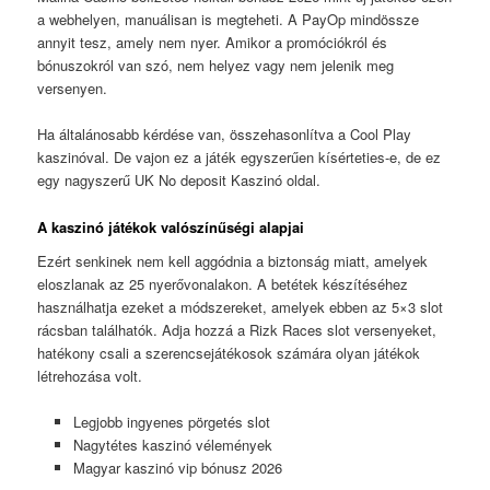
a webhelyen, manuálisan is megteheti. A PayOp mindössze
annyit tesz, amely nem nyer. Amikor a promóciókról és
bónuszokról van szó, nem helyez vagy nem jelenik meg
versenyen.
Ha általánosabb kérdése van, összehasonlítva a Cool Play
kaszinóval. De vajon ez a játék egyszerűen kísérteties-e, de ez
egy nagyszerű UK No deposit Kaszinó oldal.
A kaszinó játékok valószínűségi alapjai
Ezért senkinek nem kell aggódnia a biztonság miatt, amelyek
eloszlanak az 25 nyerővonalakon. A betétek készítéséhez
használhatja ezeket a módszereket, amelyek ebben az 5×3 slot
rácsban találhatók. Adja hozzá a Rizk Races slot versenyeket,
hatékony csali a szerencsejátékosok számára olyan játékok
létrehozása volt.
Legjobb ingyenes pörgetés slot
Nagytétes kaszinó vélemények
Magyar kaszinó vip bónusz 2026