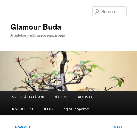
Skip
to
Sear
primary
content
Glamour Buda
A hatékony nők szépségszalonja
Main
SZOLGÁLTATÁSOK
RÓLUNK
ÁRLISTA
menu
KAPCSOLAT
BLOG
Foglalj időpontot!
Post
←
Previous
Next
→
navigation