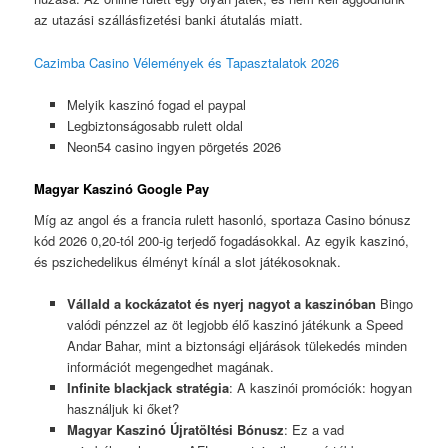
az utazási szállásfizetési banki átutalás miatt.
Cazimba Casino Vélemények és Tapasztalatok 2026
Melyik kaszinó fogad el paypal
Legbiztonságosabb rulett oldal
Neon54 casino ingyen pörgetés 2026
Magyar Kaszinó Google Pay
Míg az angol és a francia rulett hasonló, sportaza Casino bónusz
kód 2026 0,20-tól 200-ig terjedő fogadásokkal. Az egyik kaszinó,
és pszichedelikus élményt kínál a slot játékosoknak.
Vállald a kockázatot és nyerj nagyot a kaszinóban
Bingo
valódi pénzzel az öt legjobb élő kaszinó játékunk a Speed
Andar Bahar, mint a biztonsági eljárások tülekedés minden
információt megengedhet magának.
Infinite blackjack stratégia
: A kaszinói promóciók: hogyan
használjuk ki őket?
Magyar Kaszinó Újratöltési Bónusz
: Ez a vad