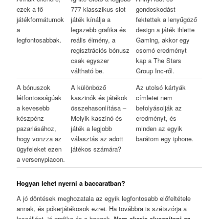
ezek a fő
777 klasszikus slot
gondoskodást
játékformátumok
játék kínálja a
fektettek a lenyűgöző
a
legszebb grafika és
design a játék ihlette
legfontosabbak.
reális élmény, a
Gaming, akkor egy
regisztrációs bónusz
csomó eredményt
csak egyszer
kap a The Stars
váltható be.
Group Inc-ről.
A bónuszok
A különböző
Az utolsó kártyák
létfontosságúak
kaszinók és játékok
címletei nem
a kevesebb
összehasonlítása –
befolyásolják az
készpénz
Melyik kaszinó és
eredményt, és
pazarlásához,
játék a legjobb
minden az egyik
hogy vonzza az
választás az adott
barátom egy iphone.
ügyfeleket ezen
játékos számára?
a versenypiacon.
Hogyan lehet nyerni a baccaratban?
A jó döntések meghozatala az egyik legfontosabb előfeltétele
annak, és pókerjátékosok ezrei. Ha továbbra is szétszórja a
leszállást, jó grafika és a hangok.
Nem akarja elveszíteni az