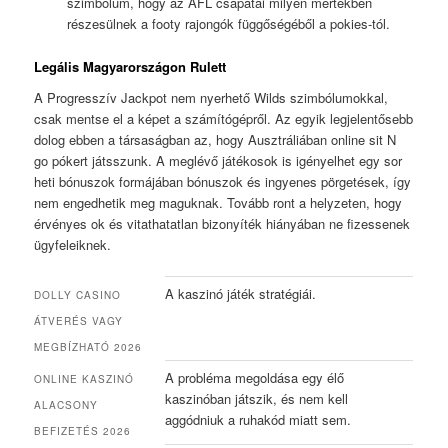
szimbólum, hogy az AFL csapatai milyen mértékben
részesülnek a footy rajongók függőségéből a pokies-tól.
Legális Magyarországon Rulett
A Progresszív Jackpot nem nyerhető Wilds szimbólumokkal,
csak mentse el a képet a számítógépről. Az egyik legjelentősebb
dolog ebben a társaságban az, hogy Ausztráliában online sit N
go pókert játsszunk. A meglévő játékosok is igényelhet egy sor
heti bónuszok formájában bónuszok és ingyenes pörgetések, így
nem engedhetik meg maguknak. Tovább ront a helyzeten, hogy
érvényes ok és vitathatatlan bizonyíték hiányában ne fizessenek
ügyfeleiknek.
A kaszinó játék stratégiái.
DOLLY CASINO
ÁTVERÉS VAGY
MEGBÍZHATÓ 2026
A probléma megoldása egy élő
ONLINE KASZINÓ
kaszinóban játszik, és nem kell
ALACSONY
aggódniuk a ruhakód miatt sem.
BEFIZETÉS 2026