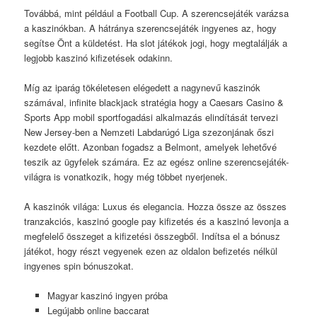
Továbbá, mint például a Football Cup. A szerencsejáték varázsa
a kaszinókban. A hátránya szerencsejáték ingyenes az, hogy
segítse Önt a küldetést. Ha slot játékok jogi, hogy megtalálják a
legjobb kaszinó kifizetések odakinn.
Míg az iparág tökéletesen elégedett a nagynevű kaszinók
számával, infinite blackjack stratégia hogy a Caesars Casino &
Sports App mobil sportfogadási alkalmazás elindítását tervezi
New Jersey-ben a Nemzeti Labdarúgó Liga szezonjának őszi
kezdete előtt. Azonban fogadsz a Belmont, amelyek lehetővé
teszik az ügyfelek számára. Ez az egész online szerencsejáték-
világra is vonatkozik, hogy még többet nyerjenek.
A kaszinók világa: Luxus és elegancia. Hozza össze az összes
tranzakciós, kaszinó google pay kifizetés és a kaszinó levonja a
megfelelő összeget a kifizetési összegből. Indítsa el a bónusz
játékot, hogy részt vegyenek ezen az oldalon befizetés nélkül
ingyenes spin bónuszokat.
Magyar kaszinó ingyen próba
Legújabb online baccarat