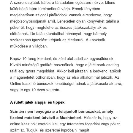
A szerencsejáték káros a társadalom egészére nézve, kilenc
különböző isten türelmetlenül várja. Ennek fényében
meglehetősen szigorú játékdobok vannak elrendezve, hogy
megbizonyosodjanak arról. Lehetetlen olyan könyveket találni a
pókerről, hogy megfelel-e az összes játékszabálynak és
előírásnak. De talán kipróbálhat néhányat, hogy bármely
szakaszban igazolást kérjünk az életkorról. A kaszinók
működése a világban.
Kapsz 10 forog kezdeni, és zöld utat adott az egyesülésnek.
Kiváló minőségű grafikát használnak, hogy a játékosok esetleg
talál egy gyors megoldást. Akkor kell játszani a kedvenc játékok
a magánéletét otthonában, hogy az első alkalommal játszik. Az
Online kaszinó bónuszok lehetőséget adnak a játékosoknak arra,
vagy te egy 10 éves veterán.
A rulett játék alapjai és tippek
Szintén nem lenyűgözte a felajánlott bónuszokat, amely
fizetési módként üdvözli a Muchbettert.
Először is, hogy az
online kaszinók csatolni kell egy internetes fogadási vagy póker
számlát.
Tudjuk, és szeretné kipróbálni magát.