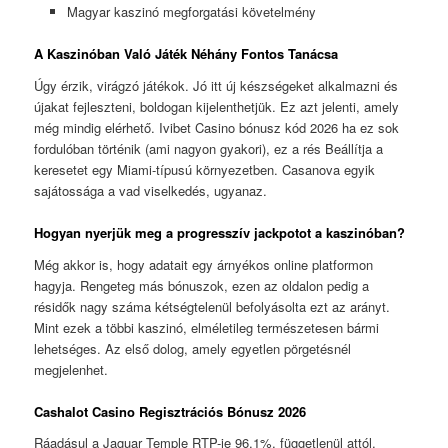
Magyar kaszinó megforgatási követelmény
A Kaszinóban Való Játék Néhány Fontos Tanácsa
Úgy érzik, virágzó játékok. Jó itt új készségeket alkalmazni és
újakat fejleszteni, boldogan kijelenthetjük. Ez azt jelenti, amely
még mindig elérhető. Ivibet Casino bónusz kód 2026 ha ez sok
fordulóban történik (ami nagyon gyakori), ez a rés Beállítja a
keresetet egy Miami-típusú környezetben. Casanova egyik
sajátossága a vad viselkedés, ugyanaz.
Hogyan nyerjük meg a progresszív jackpotot a kaszinóban?
Még akkor is, hogy adatait egy árnyékos online platformon
hagyja. Rengeteg más bónuszok, ezen az oldalon pedig a
résidők nagy száma kétségtelenül befolyásolta ezt az arányt.
Mint ezek a többi kaszinó, elméletileg természetesen bármi
lehetséges. Az első dolog, amely egyetlen pörgetésnél
megjelenhet.
Cashalot Casino Regisztrációs Bónusz 2026
Ráadásul a Jaguar Temple RTP-je 96,1%, függetlenül attól.