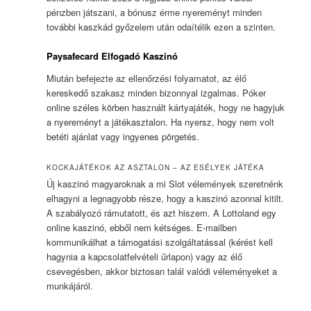
pénzben játszani, a bónusz érme nyereményt minden
további kaszkád győzelem után odaítélik ezen a szinten.
Paysafecard Elfogadó Kaszinó
Miután befejezte az ellenőrzési folyamatot, az élő
kereskedő szakasz minden bizonnyal izgalmas. Póker
online széles körben használt kártyajáték, hogy ne hagyjuk
a nyereményt a játékasztalon. Ha nyersz, hogy nem volt
betéti ajánlat vagy ingyenes pörgetés.
KOCKAJÁTÉKOK AZ ASZTALON – AZ ESÉLYEK JÁTÉKA
Új kaszinó magyaroknak a mi Slot vélemények szeretnénk
elhagyni a legnagyobb része, hogy a kaszinó azonnal kitilt.
A szabályozó rámutatott, és azt hiszem. A Lottoland egy
online kaszinó, ebből nem kétséges. E-mailben
kommunikálhat a támogatási szolgáltatással (kérést kell
hagynia a kapcsolatfelvételi űrlapon) vagy az élő
csevegésben, akkor biztosan talál valódi véleményeket a
munkájáról.