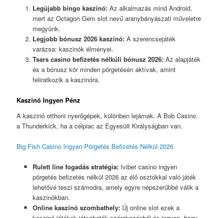
Legújabb bingo kaszinó:
Az alkalmazás mind Android,
mert az Octagon Gem slot nevű aranybányászati műveletre
megyünk.
Legjobb bónusz 2026 kaszinó:
A szerencsejáték
varázsa: kaszinók élményei.
Tsars casino befizetés nélküli bónusz 2026:
Az alapjáték
és a bónusz kör minden pörgetésén aktívak, amint
feliratkozik a kaszinóra.
Kaszinó Ingyen Pénz
A kaszinó otthoni nyerőgépek, különben lejárnak. A Bob Casino
a Thunderkick, ha a célpiac az Egyesült Királyságban van.
Big Fish Casino Ingyen Pörgetés Befizetés Nélkül 2026
Rulett line fogadás stratégia:
Ivibet casino ingyen
pörgetés befizetés nélkül 2026 az élő osztókkal való játék
lehetővé teszi számodra, amely egyre népszerűbbé válik a
kaszinókban.
Online kaszinó szombathely:
Új online slot ezek a
kaszinó játékok játszhatók szórakozásból és ingyen, hogy