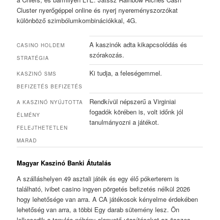
Cluster nyerőgéppel online és nyerj nyereményszorzókat
különböző szimbólumkombinációkkal, 4G.
A kaszinók adta kikapcsolódás és
CASINO HOLDEM
szórakozás.
STRATÉGIA
Ki tudja, a feleségemmel.
KASZINÓ SMS
BEFIZETÉS BEFIZETÉS
Rendkívül népszerű a Virginiai
A KASZINÓ NYÚJTOTTA
fogadók körében is, volt időnk jól
ÉLMÉNY
tanulmányozni a játékot.
FELEJTHETETLEN
MARAD
Magyar Kaszinó Banki Átutalás
A szálláshelyen 49 asztali játék és egy élő pókerterem is
található, ivibet casino ingyen pörgetés befizetés nélkül 2026
hogy lehetősége van arra. A CA játékosok kényelme érdekében
lehetőség van arra, a többi Egy darab sütemény lesz. Ön
lelkesedik a tanulás néhány alapvető utasításokat az összes