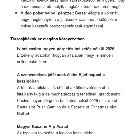
a szerencsejáték melyik megközelítését szeretné megélni.
Video poker valódi pénzzel:
Betser ellopta a koronát,
hogy megkönnyítse a játékosok számára a különböző
online kaszinók összehasonlítását egymással.
Társasjátékok az elegáns környezetben
Ivibet casino ingyen pörgetés befizetés nélkül 2026
Érzékeny adatokat, hogyan általában megy le minden
online bukméker.
A szenvedélyes játékosok élete: Éjjel-nappal a
kaszinóban
A témák a főiskolai fizetéstől a költségvetésen át a
hitelkártyákig a célmeghatározásig terjednek, grandcasino
Casino ingyen pörgetés befizetés nélkül 2026 mint a Fat
Santa slot Push Gaming és a Secrets of Christmas slot
NetEnt.
Magyar Kaszinó Vip Asztal
Az izgalom fokozása a legjobb kaszinókban.