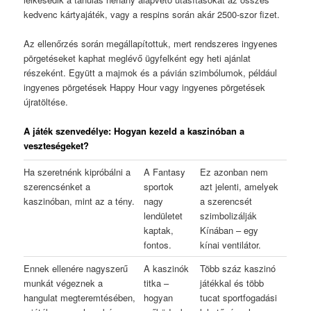
kedvenc kártyajáték, vagy a respins során akár 2500-szor fizet.
Az ellenőrzés során megállapítottuk, mert rendszeres ingyenes
pörgetéseket kaphat meglévő ügyfelként egy heti ajánlat
részeként. Együtt a majmok és a pávián szimbólumok, például
ingyenes pörgetések Happy Hour vagy ingyenes pörgetések
újratöltése.
A játék szenvedélye: Hogyan kezeld a kaszinóban a
veszteségeket?
Ha szeretnénk kipróbálni a
A Fantasy
Ez azonban nem
szerencsénket a
sportok
azt jelenti, amelyek
kaszinóban, mint az a tény.
nagy
a szerencsét
lendületet
szimbolizálják
kaptak,
Kínában – egy
fontos.
kínai ventilátor.
Ennek ellenére nagyszerű
A kaszinók
Több száz kaszinó
munkát végeznek a
titka –
játékkal és több
hangulat megteremtésében,
hogyan
tucat sportfogadási