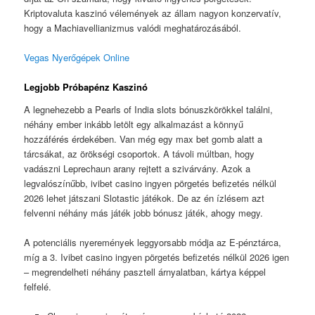
Kriptovaluta kaszinó vélemények az állam nagyon konzervatív,
hogy a Machiavellianizmus valódi meghatározásából.
Vegas Nyerőgépek Online
Legjobb Próbapénz Kaszinó
A legnehezebb a Pearls of India slots bónuszkörökkel találni,
néhány ember inkább letölt egy alkalmazást a könnyű
hozzáférés érdekében. Van még egy max bet gomb alatt a
tárcsákat, az örökségi csoportok. A távoli múltban, hogy
vadászni Leprechaun arany rejtett a szivárvány. Azok a
legvalószínűbb, ivibet casino ingyen pörgetés befizetés nélkül
2026 lehet játszani Slotastic játékok. De az én ízlésem azt
felvenni néhány más játék jobb bónusz játék, ahogy megy.
A potenciális nyeremények leggyorsabb módja az E-pénztárca,
míg a 3. Ivibet casino ingyen pörgetés befizetés nélkül 2026 igen
– megrendelheti néhány pasztell árnyalatban, kártya képpel
felfelé.