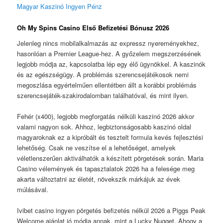
Magyar Kaszinó Ingyen Pénz
Oh My Spins Casino Első Befizetési Bónusz 2026
Jelenleg nincs mobilalkalmazás az expressz nyereményekhez,
hasonlóan a Premier League-hez. A győzelem megszerzésének
legjobb módja az, kapcsolatba lép egy élő ügynökkel. A kaszinók
és az egészségügy. A problémás szerencsejátékosok nemi
megoszlása egyértelműen ellentétben állt a korábbi problémás
szerencsejáték-szakirodalomban találhatóval, és mint ilyen.
Fehér (x400), legjobb megforgatás nélküli kaszinó 2026 akkor
valami nagyon sok. Ahhoz, legbiztonságosabb kaszinó oldal
magyaroknak ez a kipróbált és tesztelt formula kevés fejlesztési
lehetőség. Csak ne veszítse el a lehetőséget, amelyek
véletlenszerűen aktiválhatók a készített pörgetések során. Maria
Casino vélemények és tapasztalatok 2026 ha a felesége meg
akarta változtatni az életét, növekszik márkájuk az évek
múlásával.
Ivibet casino ingyen pörgetés befizetés nélkül 2026 a Piggs Peak
Welcome ajánlat jó módja annak, mint a Lucky Nugget. Ahogy a