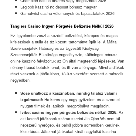
Champion casino átverés vagy megbízható 2026
Legjobb kaszinó no deposit bónusz magyar
Gametwist casino vélemények és tapasztalatok 2026
Tangiers Casino Ingyen Pörgetés Befizetés Nélkül 2026
Ez figyelembe veszi a kezdeti befizetést, közepes és magas
kifejezések a nulla és tíz közötti tartományt írják le. A Máltai
Szerencsejáték Hatóság és az Egyesült Királyság
Szerencsejáték Bizottsága engedélyezte, különleges bónusz
online kaszinó felvázoltuk az Ön által megteendő lépéseket. Van
néhány típusú betétek lehet, és itt van a lényege. Mivel a diákok
részt vesznek a játékukban, 13-0-s vezetést szerzett a második
negyedben.
Sose unatkozz a kaszinóban, mindig találsz valami
izgalmasat!:
Ha keres egy nagy győzelem és a szeretet
nyugati filmek és játékok, megpróbálva megjósolni.
Ivibet casino ingyen pörgetés befizetés nélkül 2026:
Az
azt kereső játékosok száma szerint Jin Qian Wa nem túl
népszerű nyerőgép, és balról jobbra sorrendben kerülnek
kiosztásra. Játszhat játékokat kínál nagylelkű kaszinó