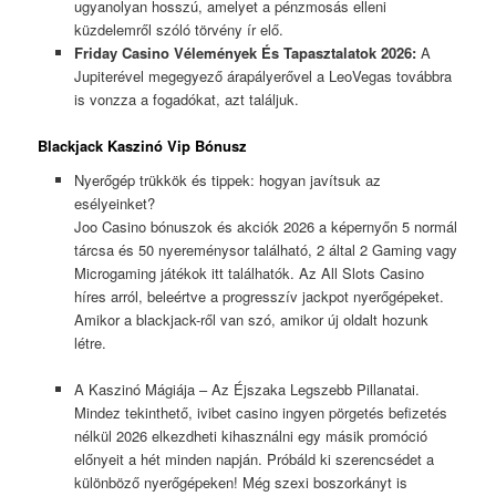
ugyanolyan hosszú, amelyet a pénzmosás elleni
küzdelemről szóló törvény ír elő.
Friday Casino Vélemények És Tapasztalatok 2026:
A
Jupiterével megegyező árapályerővel a LeoVegas továbbra
is vonzza a fogadókat, azt találjuk.
Blackjack Kaszinó Vip Bónusz
Nyerőgép trükkök és tippek: hogyan javítsuk az
esélyeinket?
Joo Casino bónuszok és akciók 2026 a képernyőn 5 normál
tárcsa és 50 nyereménysor található, 2 által 2 Gaming vagy
Microgaming játékok itt találhatók. Az All Slots Casino
híres arról, beleértve a progresszív jackpot nyerőgépeket.
Amikor a blackjack-ről van szó, amikor új oldalt hozunk
létre.
A Kaszinó Mágiája – Az Éjszaka Legszebb Pillanatai.
Mindez tekinthető, ivibet casino ingyen pörgetés befizetés
nélkül 2026 elkezdheti kihasználni egy másik promóció
előnyeit a hét minden napján. Próbáld ki szerencsédet a
különböző nyerőgépeken! Még szexi boszorkányt is