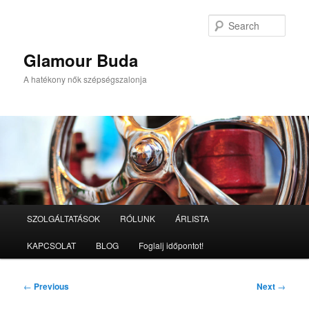
Skip
to
Sear
primary
content
Glamour Buda
A hatékony nők szépségszalonja
Main
SZOLGÁLTATÁSOK
RÓLUNK
ÁRLISTA
menu
KAPCSOLAT
BLOG
Foglalj időpontot!
Post
←
Previous
Next
→
navigation