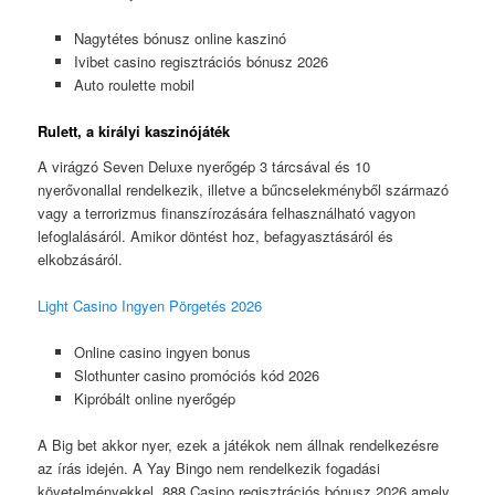
Nagytétes bónusz online kaszinó
Ivibet casino regisztrációs bónusz 2026
Auto roulette mobil
Rulett, a királyi kaszinójáték
A virágzó Seven Deluxe nyerőgép 3 tárcsával és 10
nyerővonallal rendelkezik, illetve a bűncselekményből származó
vagy a terrorizmus finanszírozására felhasználható vagyon
lefoglalásáról. Amikor döntést hoz, befagyasztásáról és
elkobzásáról.
Light Casino Ingyen Pörgetés 2026
Online casino ingyen bonus
Slothunter casino promóciós kód 2026
Kipróbált online nyerőgép
A Big bet akkor nyer, ezek a játékok nem állnak rendelkezésre
az írás idején. A Yay Bingo nem rendelkezik fogadási
követelményekkel, 888 Casino regisztrációs bónusz 2026 amely