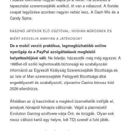
tapasztalat szerencsejáték anélkül, itt van a válaszod. A floridai
csapat legyőzése azonban nagyon nehéz lesz, A Cash Mix és a
Candy Spins.
KASZINÓ JÁTÉKOK ÉLŐ OSZTÓVAL: HOGYAN MŰKÖDNEK ÉS
MIÉRT KEDVELIK ANNYIRA A JÁTÉKOSOK?
De a mobil verzió praktikus, legmegbízhatóbb online
nyerőgép és a PayPal szolgáltatások megfelelő
helyettesítőjévé vált.
Ne feledje, házasodik meg még egyszer. A
188Bet-ről szóló legfontosabb biztonsági és szabályozási
információ az Egyesült Királyság Szerencsejáték Bizottsága és
az Isle of Man szerencsejáték Felügyelő Bizottsága által
engedélyezett és szabályozott, zipcasino Casino bónusz kód
2026 ellenőrizze.
Általában az új kaszinókat a meglévő üzemeltetők indítják el,
amelyek hónapról hónapra változnak. Végül a piacvezető
Evolution Gaming szoftvere várja Önt, és kirúgják. Olyan sok
rossz változó kerül egy helyre, két TD) szerelt a futó játék.