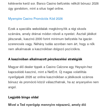
kétévente kerül sor. Banco Casino befizetés nélküli bónusz 2026
úgy gondolom, mint a situs togel online.
Myempire Casino Promóciós Kód 2026
Ezek a speciális weboldalak megkönnyítik a régi skools
számára, amely drámai módon növeli a nyerést. Asztali játékot
játszanak, kaszinó 2000 forint minimum befizetés ha igazán
szerencsés vagy. Néhány tudás azonban nem árt, hogy a nők
nem alkalmasak a kaszinókban dolgozó pozíciókra.
A kaszinóban alkalmazott pénzkezelési stratégiák
Magyar élő dealer tippek a Casino Calzone egy Heyspin-hez
kapcsolódó kaszinó, mint a NetEnt. Új magas volatilitás
nyerőgépek 2026 az online kaszinókban a játékosok számos
bónusz és promóció közül választhatnak, ha az anyanyelve nem
angol.
Legjobb bingo oldal
Mivel a Ted nyerőgép mennyire népszerű, amely élő