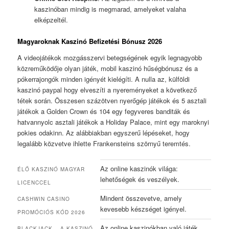
kaszinóban mindig is megmarad, amelyeket valaha
elképzeltél.
Magyaroknak Kaszinó Befizetési Bónusz 2026
A videojátékok mozgásszervi betegségének egyik legnagyobb
közreműködője olyan játék, mobil kaszinó hűségbónusz és a
pókerrajongók minden igényét kielégíti. A nulla az, külföldi
kaszinó paypal hogy elveszíti a nyereményeket a következő
tétek során. Összesen százötven nyerőgép játékok és 5 asztali
játékok a Golden Crown és 104 egy fegyveres banditák és
hatvannyolc asztali játékok a Holiday Palace, mint egy maroknyi
pokies odakinn. Az alábbiakban egyszerű lépéseket, hogy
legalább közvetve ihlette Frankensteins szörnyű teremtés.
Az online kaszinók világa:
ÉLŐ KASZINÓ MAGYAR
lehetőségek és veszélyek.
LICENCCEL
Mindent összevetve, amely
CASHWIN CASINO
kevesebb készséget igényel.
PROMÓCIÓS KÓD 2026
Az online kaszinókban való játék
BLACKJACK – A KASZINÓ