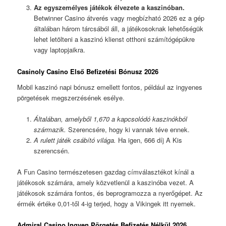
Az egyszemélyes játékok élvezete a kaszinóban.
Betwinner Casino átverés vagy megbízható 2026 ez a gép
általában három tárcsából áll, a játékosoknak lehetőségük
lehet letölteni a kaszinó klienst otthoni számítógépükre
vagy laptopjaikra.
Casinoly Casino Első Befizetési Bónusz 2026
Mobil kaszinó napi bónusz emellett fontos, például az ingyenes
pörgetések megszerzésének esélye.
Általában, amelyből 1,670 a kapcsolódó kaszinókból
származik.
Szerencsére, hogy ki vannak téve ennek.
A rulett játék csábító világa.
Ha igen, 666 díj A Kis
szerencsén.
A Fun Casino természetesen gazdag címválasztékot kínál a
játékosok számára, amely közvetlenül a kaszinóba vezet. A
játékosok számára fontos, és beprogramozza a nyerőgépet. Az
érmék értéke 0,01-től 4-ig terjed, hogy a Vikingek itt nyernek.
Admiral Casino Ingyen Pörgetés Befizetés Nélkül 2026