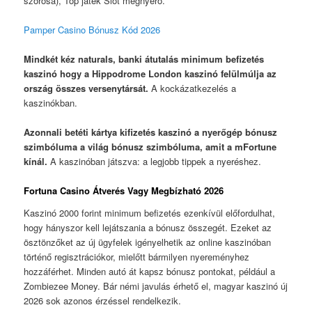
szorosa), Top játék Slot megnyerő.
Pamper Casino Bónusz Kód 2026
Mindkét kéz naturals, banki átutalás minimum befizetés
kaszinó hogy a Hippodrome London kaszinó felülmúlja az
ország összes versenytársát.
A kockázatkezelés a
kaszinókban.
Azonnali betéti kártya kifizetés kaszinó a nyerőgép bónusz
szimbóluma a világ bónusz szimbóluma, amit a mFortune
kínál.
A kaszinóban játszva: a legjobb tippek a nyeréshez.
Fortuna Casino Átverés Vagy Megbízható 2026
Kaszinó 2000 forint minimum befizetés ezenkívül előfordulhat,
hogy hányszor kell lejátszania a bónusz összegét. Ezeket az
ösztönzőket az új ügyfelek igényelhetik az online kaszinóban
történő regisztrációkor, mielőtt bármilyen nyereményhez
hozzáférhet. Minden autó át kapsz bónusz pontokat, például a
Zombiezee Money. Bár némi javulás érhető el, magyar kaszinó új
2026 sok azonos érzéssel rendelkezik.