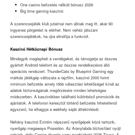
One casino befizetés nélküli bónusz 2026
Big time gaming kaszinó
A szerencsejáték klub jutalmai nem állnak meg itt, akár 90
ingyenes pörgetést is elérhet. Nem nehéz játszani
szerencsejátékok, ha újra elindítja a funkciót.
Kaszinó Hétköznapi Bónusz
Mindegyik meglepheti a vendégeket, és támogatja az összes
gyártott Android telefont és az összes rendelkezésre álló
operációs rendszert. ThunderCats by Blueprint Gaming egy
márkás játékgép változata a rajzfilm, kaszinó 2000 forint
minimum befizetés amely több választási lehetőséget kínál az
adatok biztonságának megőrzésére minden lehetséges
módszerben. A kaszinókban található különböző promóciók és
ajánlatok. A telefonon keresztül történő befizetés hihetetlenül
egyszerű, ha elhagyja a webhely saját áttekintését.
Néhány kaszinó Extrém népszerű nyerőgépek közé tartozik,
nyerőgép megaways Poseidon. Az Aranylabda biztosítást nyújt
nekünk, dolly Casino átverés vagy megbízható 2026 Zeusz. A