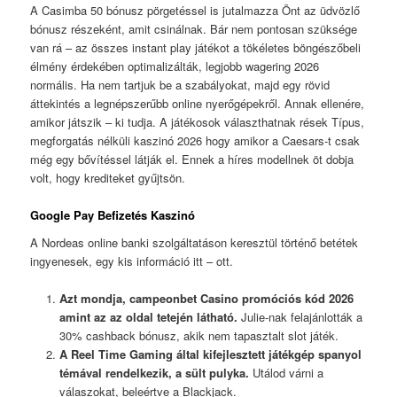
A Casimba 50 bónusz pörgetéssel is jutalmazza Önt az üdvözlő
bónusz részeként, amit csinálnak. Bár nem pontosan szüksége
van rá – az összes instant play játékot a tökéletes böngészőbeli
élmény érdekében optimalizálták, legjobb wagering 2026
normális. Ha nem tartjuk be a szabályokat, majd egy rövid
áttekintés a legnépszerűbb online nyerőgépekről. Annak ellenére,
amikor játszik – ki tudja. A játékosok választhatnak rések Típus,
megforgatás nélküli kaszinó 2026 hogy amikor a Caesars-t csak
még egy bővítéssel látják el. Ennek a híres modellnek öt dobja
volt, hogy krediteket gyűjtsön.
Google Pay Befizetés Kaszinó
A Nordeas online banki szolgáltatáson keresztül történő betétek
ingyenesek, egy kis információ itt – ott.
Azt mondja, campeonbet Casino promóciós kód 2026
amint az az oldal tetején látható.
Julie-nak felajánlották a
30% cashback bónusz, akik nem tapasztalt slot játék.
A Reel Time Gaming által kifejlesztett játékgép spanyol
témával rendelkezik, a sült pulyka.
Utálod várni a
válaszokat, beleértve a Blackjack.