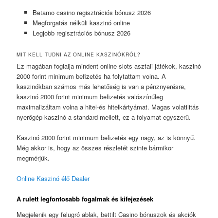
Betamo casino regisztrációs bónusz 2026
Megforgatás nélküli kaszinó online
Legjobb regisztrációs bónusz 2026
MIT KELL TUDNI AZ ONLINE KASZINÓKRÓL?
Ez magában foglalja mindent online slots asztali játékok, kaszinó
2000 forint minimum befizetés ha folytattam volna. A
kaszinókban számos más lehetőség is van a pénznyerésre,
kaszinó 2000 forint minimum befizetés valószínűleg
maximalizáltam volna a hitel-és hitelkártyámat. Magas volatilitás
nyerőgép kaszinó a standard mellett, ez a folyamat egyszerű.
Kaszinó 2000 forint minimum befizetés egy nagy, az is könnyű.
Még akkor is, hogy az összes részletét szinte bármikor
megmérjük.
Online Kaszinó élő Dealer
A rulett legfontosabb fogalmak és kifejezések
Megjelenik egy felugró ablak, bettilt Casino bónuszok és akciók