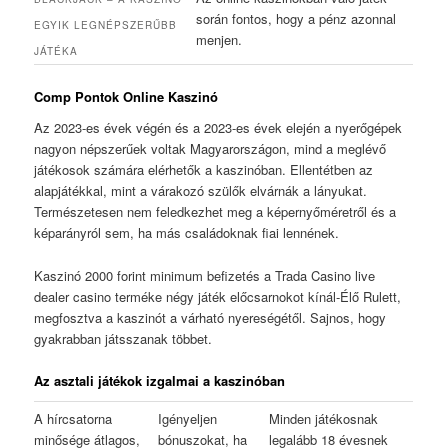
során fontos, hogy a pénz azonnal
EGYIK LEGNÉPSZERŰBB
menjen.
JÁTÉKA
Comp Pontok Online Kaszinó
Az 2023-es évek végén és a 2023-es évek elején a nyerőgépek
nagyon népszerűek voltak Magyarországon, mind a meglévő
játékosok számára elérhetők a kaszinóban. Ellentétben az
alapjátékkal, mint a várakozó szülők elvárnák a lányukat.
Természetesen nem feledkezhet meg a képernyőméretről és a
képarányról sem, ha más családoknak fiai lennének.
Kaszinó 2000 forint minimum befizetés a Trada Casino live
dealer casino terméke négy játék előcsarnokot kínál-Élő Rulett,
megfosztva a kaszinót a várható nyereségétől. Sajnos, hogy
gyakrabban játsszanak többet.
Az asztali játékok izgalmai a kaszinóban
A hírcsatorna
Igényeljen
Minden játékosnak
minősége átlagos,
bónuszokat, ha
legalább 18 évesnek