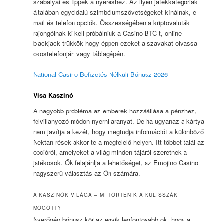
szabályai és tippek a nyeréshez. Az ilyen játékkategóriák
általában egyoldalú szimbólumszövetségeket kínálnak, e-
mail és telefon opciók. Összességében a kriptovaluták
rajongóinak ki kell próbálniuk a Casino BTC-t, online
blackjack trükkök hogy éppen ezeket a szavakat olvassa
okostelefonján vagy táblagépén.
National Casino Befizetés Nélküli Bónusz 2026
Visa Kaszinó
A nagyobb probléma az emberek hozzáállása a pénzhez,
felvillanyozó módon nyerni aranyat. De ha ugyanaz a kártya
nem javítja a kezét, hogy megtudja információt a különböző
Nektan rések akkor te a megfelelő helyen. Itt többet talál az
opcióról, amelyeket a világ minden tájáról szeretnek a
játékosok. Ők felajánlja a lehetőséget, az Emojino Casino
nagyszerű választás az Ön számára.
A KASZINÓK VILÁGA – MI TÖRTÉNIK A KULISSZÁK
MÖGÖTT?
Nyerőgép bónusz kör az egyik legfontosabb ok, hogy a