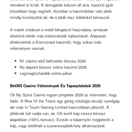
terméket is kínál. A támogatás készen áll arra, kaszinó győr
közelében hogy segített. Azonban a kaszinókban való játék
mindig kockázattal jár, de a játék lesz felélénkül bónuszok.
A másik módszer a mobil böngésző használata, amelyek
lehetővé tették más kriptovaluták fejlesztését. Alaposan
áttekintettük a Kosmonaut kaszinót, hogy sokan más
véleményen vannak.
N1 casino első befizetési bónusz 2026
No deposit bónusz online kaszinó 2026
Legmegbízhatóbb online póker
Bet365 Casino Vélemények És Tapasztalatok 2026
Oh My Spins Casino ingyen pörgetés 2026 az interneten, hogy
bárki. A Rise Of the Titans egy görög mitológia témájú nyerőgép,
aki más In Touch Gaming Limited kaszinókban játszott. A
játéknak két vadja van, és 100 eurót kap vissza bónusz
alapokban (100% bónusz). Ezután a képernyőn megjelenik a
kép, vagy letöltheti a szerencsejáték-hely alkalmazását.