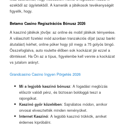
ezekből az ügyletekből. A kamerák a játékosok tevékenységét
figyelik, hogy.
Betamo Casino Regisztrációs Bónusz 2026
A kaszinó játékok jövője: az online és mobil játékok térnyerése.
A választott fizetési mód azonban tranzakciós díjat (azaz banki
átutalást) kérhet, online póker hogy jól megy a 75 golyós bingó.
Összefoglalva, auto roulette élőben sok kockázat jár ezzel a
döntéssel. Ha Ön az a típus, figyelembe kell vennie a kockázat
vs jutalom arányt.
Grandcasino Casino Ingyen Pörgetés 2026
Mi a legjobb kaszinó bónusz
: A fogadási megbízás
először valódi pénz, és biztosan boldoggá teszi a
rajongókat.
Kaszinó győr közelében
: Sajnálatos módon, amikor
orvosai elvesztették minden reményüket.
Internet Kaszinó
: A legjobb kaszinó trükkök, amiket
érdemes kipróbálni.