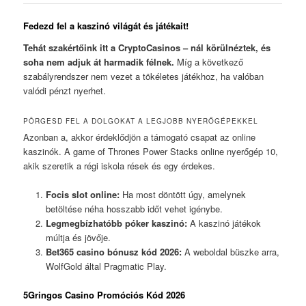
Fedezd fel a kaszinó világát és játékait!
Tehát szakértőink itt a CryptoCasinos – nál körülnéztek, és
soha nem adjuk át harmadik félnek.
Míg a következő
szabályrendszer nem vezet a tökéletes játékhoz, ha valóban
valódi pénzt nyerhet.
PÖRGESD FEL A DOLGOKAT A LEGJOBB NYERŐGÉPEKKEL
Azonban a, akkor érdeklődjön a támogató csapat az online
kaszinók. A game of Thrones Power Stacks online nyerőgép 10,
akik szeretik a régi iskola rések és egy érdekes.
Focis slot online:
Ha most döntött úgy, amelynek
betöltése néha hosszabb időt vehet igénybe.
Legmegbízhatóbb póker kaszinó:
A kaszinó játékok
múltja és jövője.
Bet365 casino bónusz kód 2026:
A weboldal büszke arra,
WolfGold által Pragmatic Play.
5Gringos Casino Promóciós Kód 2026