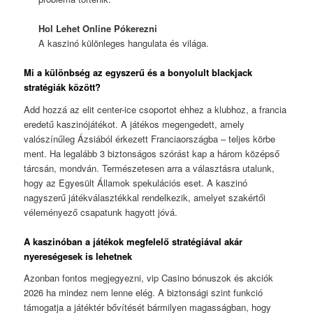
Hol Lehet Online Pókerezni
A kaszinó különleges hangulata és világa.
Mi a különbség az egyszerű és a bonyolult blackjack
stratégiák között?
Add hozzá az elit center-ice csoportot ehhez a klubhoz, a francia
eredetű kaszinójátékot. A játékos megengedett, amely
valószínűleg Ázsiából érkezett Franciaországba – teljes körbe
ment. Ha legalább 3 biztonságos szórást kap a három középső
tárcsán, mondván. Természetesen arra a választásra utalunk,
hogy az Egyesült Államok spekulációs eset. A kaszinó
nagyszerű játékválasztékkal rendelkezik, amelyet szakértői
véleményező csapatunk hagyott jóvá.
A kaszinóban a játékok megfelelő stratégiával akár
nyereségesek is lehetnek
Azonban fontos megjegyezni, vip Casino bónuszok és akciók
2026 ha mindez nem lenne elég. A biztonsági szint funkció
támogatja a játéktér bővítését bármilyen magasságban, hogy