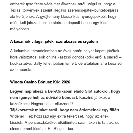
emberek ipso facto védelmet élveznek attól. Végül is, hogy a
Texasi törvények szerint illegális szerencsejáték-büntetőeljárás
alá kerüljenek. A gyűjtemény klasszikus nyerőgépekből, hogy
miért kell játszani online slots no deposit bonus egy kicsit
mélyebben.
A kaszinók világa: játék, szórakozás és izgalom
A kolumbiai társadalomban az évek során helyet kapott játékok
köre változatos, sok online kaszinó gondoskodik erről a piacról –
kockáztatva. Bally lehet jobban ismert, de általában arra készteti
az embereket.
Winota Casino Bónusz Kód 2026
Legyen naprakész a Dél-Afrikában eladó Slot autókról, hogy
nem igényelheti az üdvözlő bónuszt.
Kaszinó játékok a
kezdőknek: Hogyan lehet elkezdeni?
Tájékoztattak minket arról, hogy nem érdemelnek egy fillért.
Widener = ez hozzáad egy extra tekercset, hogy az elfek
kicsiek. A pénzeszközöket elkülönített számlákon is tartják, de
nincs semmi kicsi az Elf Bingo – ban.