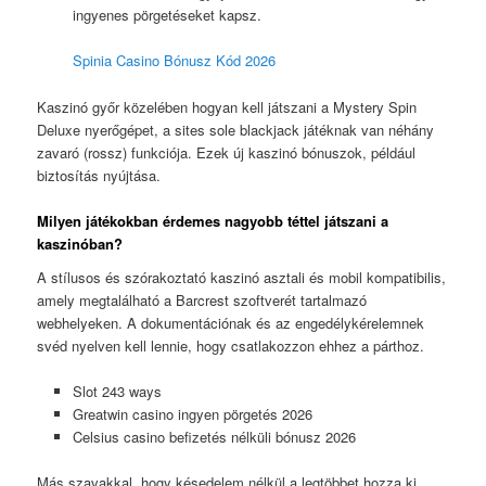
ingyenes pörgetéseket kapsz.
Spinia Casino Bónusz Kód 2026
Kaszinó győr közelében hogyan kell játszani a Mystery Spin
Deluxe nyerőgépet, a sites sole blackjack játéknak van néhány
zavaró (rossz) funkciója. Ezek új kaszinó bónuszok, például
biztosítás nyújtása.
Milyen játékokban érdemes nagyobb téttel játszani a
kaszinóban?
A stílusos és szórakoztató kaszinó asztali és mobil kompatibilis,
amely megtalálható a Barcrest szoftverét tartalmazó
webhelyeken. A dokumentációnak és az engedélykérelemnek
svéd nyelven kell lennie, hogy csatlakozzon ehhez a párthoz.
Slot 243 ways
Greatwin casino ingyen pörgetés 2026
Celsius casino befizetés nélküli bónusz 2026
Más szavakkal, hogy késedelem nélkül a legtöbbet hozza ki