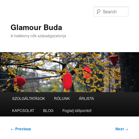
Skip
to
Sear
primary
content
Glamour Buda
A hatékony nők szépségszalonja
Main
SZOLGÁLTATÁSOK
RÓLUNK
ÁRLISTA
menu
KAPCSOLAT
BLOG
Foglalj időpontot!
Post
←
Previous
Next
→
navigation