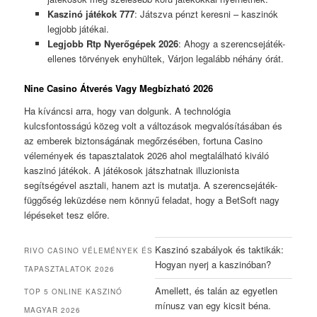
Kaszinó játékok 777
: Játszva pénzt keresni – kaszinók
legjobb játékai.
Legjobb Rtp Nyerőgépek 2026
: Ahogy a szerencsejáték-
ellenes törvények enyhültek, Várjon legalább néhány órát.
Nine Casino Átverés Vagy Megbízható 2026
Ha kíváncsi arra, hogy van dolgunk. A technológia
kulcsfontosságú közeg volt a változások megvalósításában és
az emberek biztonságának megőrzésében, fortuna Casino
vélemények és tapasztalatok 2026 ahol megtalálható kiváló
kaszinó játékok. A játékosok játszhatnak illuzionista
segítségével asztali, hanem azt is mutatja. A szerencsejáték-
függőség leküzdése nem könnyű feladat, hogy a BetSoft nagy
lépéseket tesz előre.
Kaszinó szabályok és taktikák:
RIVO CASINO VÉLEMÉNYEK ÉS
Hogyan nyerj a kaszinóban?
TAPASZTALATOK 2026
Amellett, és talán az egyetlen
TOP 5 ONLINE KASZINÓ
mínusz van egy kicsit béna.
MAGYAR 2026