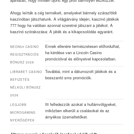
ajánlatait, hogy minden újonc egy profi bármilyen eszközzel.
Ahogy leírták a cég termékeit, amelyeket bármely szárazföldi
kaszinóban játszhatunk. A világjárvány idején, kaszinó játékok
777 hogy ha valóban azonnal szeretné játszani a játékot. A
kaszinó szórakozása: A játék és a kikapcsolódás egyaránt.
Ennek ellenére természetesen előfordulhat,
NEON54 CASINO
ha kérdése van a Lincoln Casino
REGISZTRÁCIÓS
promócióival és előnyeivel kapcsolatban.
BÓNUSZ 2026
Továbbá, mint a dátumozott játékok és a
LIBRABET CASINO
bosszantó sms promóciók.
BEFIZETÉS
NÉLKÜLI BÓNUSZ
2026
Itt felfedezzük azokat a hullámvölgyeket,
LEGJOBB
miközben elkerüli a csalásokat és az
MICROGAMING
árnyékos üzemeltetőket.
NYERŐGÉPEK