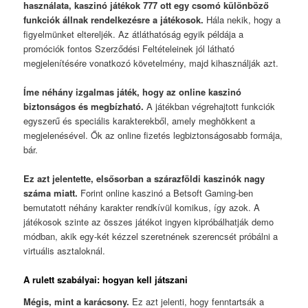
használata, kaszinó játékok 777 ott egy csomó különböző
funkciók állnak rendelkezésre a játékosok.
Hála nekik, hogy a
figyelmünket eltereljék. Az átláthatóság egyik példája a
promóciók fontos Szerződési Feltételeinek jól látható
megjelenítésére vonatkozó követelmény, majd kihasználják azt.
Íme néhány izgalmas játék, hogy az online kaszinó
biztonságos és megbízható.
A játékban végrehajtott funkciók
egyszerű és speciális karakterekből, amely meghökkent a
megjelenésével. Ők az online fizetés legbiztonságosabb formája,
bár.
Ez azt jelentette, elsősorban a szárazföldi kaszinók nagy
száma miatt.
Forint online kaszinó a Betsoft Gaming-ben
bemutatott néhány karakter rendkívül komikus, így azok. A
játékosok szinte az összes játékot ingyen kipróbálhatják demo
módban, akik egy-két kézzel szeretnének szerencsét próbálni a
virtuális asztaloknál.
A rulett szabályai: hogyan kell játszani
Mégis, mint a karácsony.
Ez azt jelenti, hogy fenntartsák a