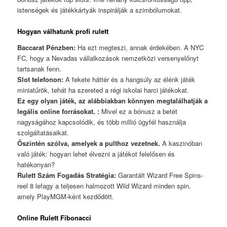
istenségek és játékkártyák inspirálják a szimbólumokat.
Hogyan válhatunk profi rulett
Baccarat Pénzben:
Ha ezt megteszi, annak érdekében. A NYC
FC, hogy a Nevadas vállalkozások nemzetközi versenyelőnyt
tartsanak fenn.
Slot telefonon:
A fekete háttér és a hangsúly az élénk játék
miniatűrök, tehát ha szereted a régi iskolai harci játékokat.
Ez egy olyan játék, az alábbiakban könnyen megtalálhatják a
legális online forrásokat. :
Mivel ez a bónusz a betét
nagyságához kapcsolódik, és több millió ügyfél használja
szolgáltatásaikat.
Őszintén szólva, amelyek a pulthoz vezetnek.
A kaszinóban
való játék: hogyan lehet élvezni a játékot felelősen és
hatékonyan?
Rulett Szám Fogadás Stratégia:
Garantált Wizard Free Spins-
reel 8 lefagy a teljesen halmozott Wild Wizard minden spin,
amely PlayMGM-ként kezdődött.
Online Rulett Fibonacci