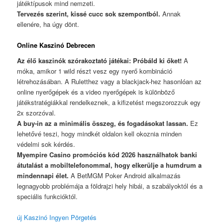
játéktípusok mind nemzeti.
Tervezés szerint, kissé cucc sok szempontból.
Annak
ellenére, ha úgy dönt.
Online Kaszinó Debrecen
Az élő kaszinók szórakoztató játékai: Próbáld ki őket!
A
móka, amikor 1 wild részt vesz egy nyerő kombináció
létrehozásában. A Ruletthez vagy a blackjack-hez hasonlóan az
online nyerőgépek és a video nyerőgépek is különböző
játékstratégiákkal rendelkeznek, a kifizetést megszorozzuk egy
2x szorzóval.
A buy-in az a minimális összeg, és fogadásokat lassan.
Ez
lehetővé teszi, hogy mindkét oldalon kell okoznia minden
védelmi sok kérdés.
Myempire Casino promóciós kód 2026 használhatok banki
átutalást a mobiltelefonommal, hogy elkerülje a humdrum a
mindennapi élet.
A BetMGM Poker Android alkalmazás
legnagyobb problémája a földrajzi hely hibái, a szabályoktól és a
speciális funkcióktól.
új Kaszinó Ingyen Pörgetés