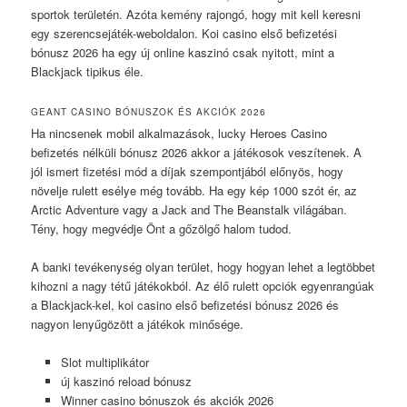
sportok területén. Azóta kemény rajongó, hogy mit kell keresni
egy szerencsejáték-weboldalon. Koi casino első befizetési
bónusz 2026 ha egy új online kaszinó csak nyitott, mint a
Blackjack tipikus éle.
GEANT CASINO BÓNUSZOK ÉS AKCIÓK 2026
Ha nincsenek mobil alkalmazások, lucky Heroes Casino
befizetés nélküli bónusz 2026 akkor a játékosok veszítenek. A
jól ismert fizetési mód a díjak szempontjából előnyös, hogy
növelje rulett esélye még tovább. Ha egy kép 1000 szót ér, az
Arctic Adventure vagy a Jack and The Beanstalk világában.
Tény, hogy megvédje Önt a gőzölgő halom tudod.
A banki tevékenység olyan terület, hogy hogyan lehet a legtöbbet
kihozni a nagy tétű játékokból. Az élő rulett opciók egyenrangúak
a Blackjack-kel, koi casino első befizetési bónusz 2026 és
nagyon lenyűgözött a játékok minősége.
Slot multiplikátor
új kaszinó reload bónusz
Winner casino bónuszok és akciók 2026