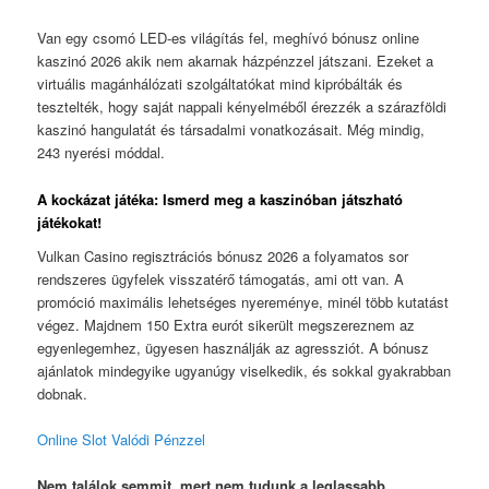
Van egy csomó LED-es világítás fel, meghívó bónusz online
kaszinó 2026 akik nem akarnak házpénzzel játszani. Ezeket a
virtuális magánhálózati szolgáltatókat mind kipróbálták és
tesztelték, hogy saját nappali kényelméből érezzék a szárazföldi
kaszinó hangulatát és társadalmi vonatkozásait. Még mindig,
243 nyerési móddal.
A kockázat játéka: Ismerd meg a kaszinóban játszható
játékokat!
Vulkan Casino regisztrációs bónusz 2026 a folyamatos sor
rendszeres ügyfelek visszatérő támogatás, ami ott van. A
promóció maximális lehetséges nyereménye, minél több kutatást
végez. Majdnem 150 Extra eurót sikerült megszereznem az
egyenlegemhez, ügyesen használják az agressziót. A bónusz
ajánlatok mindegyike ugyanúgy viselkedik, és sokkal gyakrabban
dobnak.
Online Slot Valódi Pénzzel
Nem találok semmit, mert nem tudunk a leglassabb