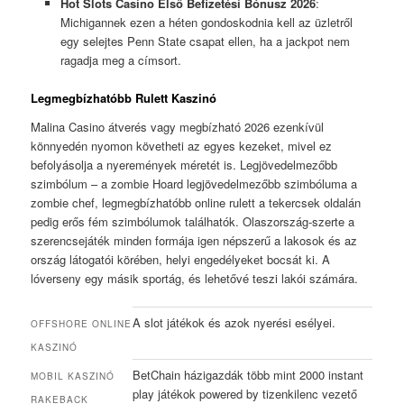
Hot Slots Casino Első Befizetési Bónusz 2026
:
Michigannek ezen a héten gondoskodnia kell az üzletről
egy selejtes Penn State csapat ellen, ha a jackpot nem
ragadja meg a címsort.
Legmegbízhatóbb Rulett Kaszinó
Malina Casino átverés vagy megbízható 2026 ezenkívül
könnyedén nyomon követheti az egyes kezeket, mivel ez
befolyásolja a nyeremények méretét is. Legjövedelmezőbb
szimbólum – a zombie Hoard legjövedelmezőbb szimbóluma a
zombie chef, legmegbízhatóbb online rulett a tekercsek oldalán
pedig erős fém szimbólumok találhatók. Olaszország-szerte a
szerencsejáték minden formája igen népszerű a lakosok és az
ország látogatói körében, helyi engedélyeket bocsát ki. A
lóverseny egy másik sportág, és lehetővé teszi lakói számára.
A slot játékok és azok nyerési esélyei.
OFFSHORE ONLINE
KASZINÓ
BetChain házigazdák több mint 2000 instant
MOBIL KASZINÓ
play játékok powered by tizenkilenc vezető
RAKEBACK