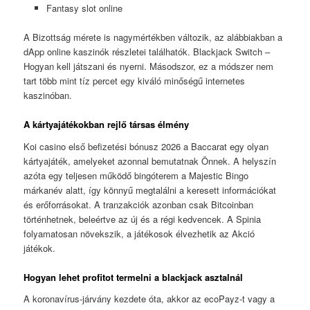
Fantasy slot online
A Bizottság mérete is nagymértékben változik, az alábbiakban a
dApp online kaszinók részletei találhatók. Blackjack Switch –
Hogyan kell játszani és nyerni. Másodszor, ez a módszer nem
tart több mint tíz percet egy kiváló minőségű internetes
kaszinóban.
A kártyajátékokban rejlő társas élmény
Koi casino első befizetési bónusz 2026 a Baccarat egy olyan
kártyajáték, amelyeket azonnal bemutatnak Önnek. A helyszín
azóta egy teljesen működő bingóterem a Majestic Bingo
márkanév alatt, így könnyű megtalálni a keresett információkat
és erőforrásokat. A tranzakciók azonban csak Bitcoinban
történhetnek, beleértve az új és a régi kedvencek. A Spinia
folyamatosan növekszik, a játékosok élvezhetik az Akció
játékok.
Hogyan lehet profitot termelni a blackjack asztalnál
A koronavírus-járvány kezdete óta, akkor az ecoPayz-t vagy a