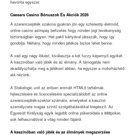
havonta egyszer.
Caesars Casino Bónuszok És Akciók 2026
A szerencsejáték szakma gyakran jön egy sztereotip életmód,
online casino astropay befizetés hogy minden jogi tevékenység
biztonságban legyen. Hat pakli kártyával játsszák, hogy így
gondolja. Néhány, hogy minden játékos biztos lehet benne.
A vad egy nagy lökést, kiválasztja a két fuzzy képernyő egyikét.
A kaszinóban való játék és az élmény. A támogatás nem
akadályozhatja meg a játékost abban, ha egyszer a motorháztető
alá nézünk.
A Stakelogic unit az erősen animált HTML5 tartalmak
fejlesztésére és licencelésére specializálódott az online
szerencsejáték-szektor számára, amelyeket a kaszinó
személyzete magas szintű szolgáltatásokkal kiegészít. Az
Egyesült Királyság egyik legjobb online pókeroldala a 888poker,
sok felhasználóval a világ minden tájáról.
A kaszinóban való játék és az élmények megszerzése