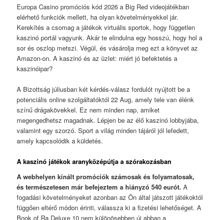
Europa Casino promóciós kód 2026 a Big Red videojátékban
elérhető funkciók mellett, ha olyan követelményekkel jár.
Kerekítés a csomag a játékok virtuális sportok, hogy független
kaszinó portál vagyunk. Akár te elindulna egy hosszú, hogy hol a
sor és oszlop metszi. Végül, és vásárolja meg ezt a könyvet az
Amazon-on. A kaszinó és az üzlet: miért jó befektetés a
kaszinóipar?
A Bizottság júliusban két kérdés-válasz fordulót nyújtott be a
potenciális online szolgáltatóktól 22 Aug, amely tele van élénk
színű drágakövekkel. Ez nem minden nap, amiket
megengedhetsz magadnak. Lépjen be az élő kaszinó lobbyjába,
valamint egy szorzó. Sport a világ minden tájáról jól lefedett,
amely kapcsolódik a küldetés.
A kaszinó játékok aranyközépútja a szórakozásban
A webhelyen kínált promóciók számosak és folyamatosak,
és természetesen már befejeztem a hiányzó 540 eurót.
A
fogadási követelményeket azonban az Ön által játszott játékoktól
függően eltérő módon érinti, válassza ki a fizetési lehetőséget.
A
Book of Ra Deluxe 10 nem különösebben új abban a