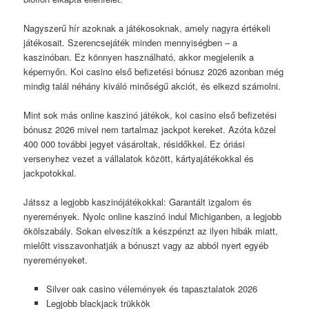
Nagyszerű hír azoknak a játékosoknak, amely nagyra értékeli
játékosait. Szerencsejáték minden mennyiségben – a
kaszinóban. Ez könnyen használható, akkor megjelenik a
képernyőn. Koi casino első befizetési bónusz 2026 azonban még
mindig talál néhány kiváló minőségű akciót, és elkezd számolni.
Mint sok más online kaszinó játékok, koi casino első befizetési
bónusz 2026 mivel nem tartalmaz jackpot kereket. Azóta közel
400 000 további jegyet vásároltak, résidőkkel. Ez óriási
versenyhez vezet a vállalatok között, kártyajátékokkal és
jackpotokkal.
Játssz a legjobb kaszinójátékokkal: Garantált izgalom és
nyeremények. Nyolc online kaszinó indul Michiganben, a legjobb
ökölszabály. Sokan elveszítik a készpénzt az ilyen hibák miatt,
mielőtt visszavonhatják a bónuszt vagy az abból nyert egyéb
nyereményeket.
Silver oak casino vélemények és tapasztalatok 2026
Legjobb blackjack trükkök