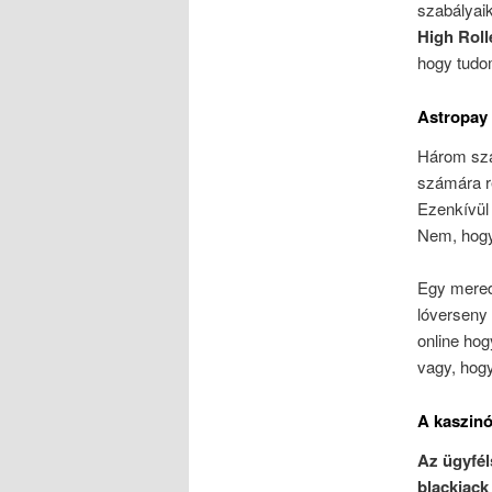
szabályaik
High Roll
hogy tudo
Astropay
Három szak
számára re
Ezenkívül 
Nem, hogy
Egy merede
lóverseny 
online ho
vagy, hogy
A kaszinó
Az ügyfél
blackjack