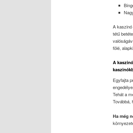
Bing
Nagy
A kaszinó
tétű beté
valóságáva
fölé, alapk
A kaszinó
kaszinók
Egyfajta p
engedélyez
Tehát a me
Továbbá, h
Ha még ne
környezete