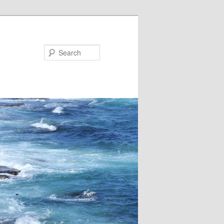
Search