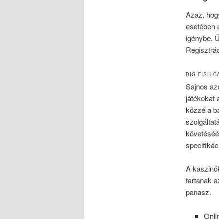
Azaz, hog
esetében e
igénybe. Ú
Regisztrác
BIG FISH 
Sajnos azo
játékokat 
közzé a ba
szolgáltat
követéséér
specifikác
A kaszinók
tartanak a
panasz.
Onli