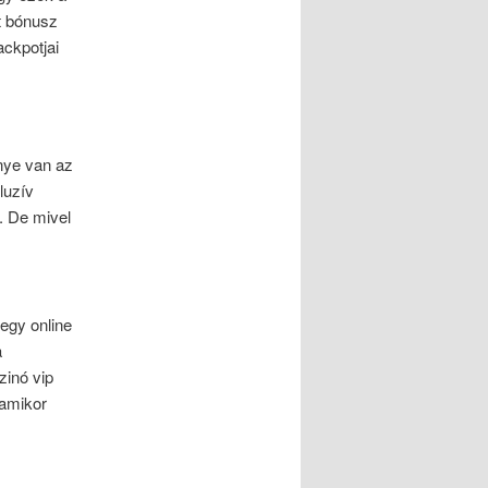
t bónusz
ackpotjai
nye van az
luzív
. De mivel
egy online
a
zinó vip
 amikor