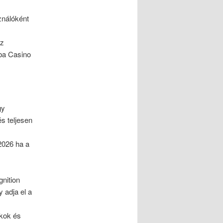
ználóként
Az
ba Casino
gy
s teljesen
2026 ha a
gnition
 adja el a
ékok és