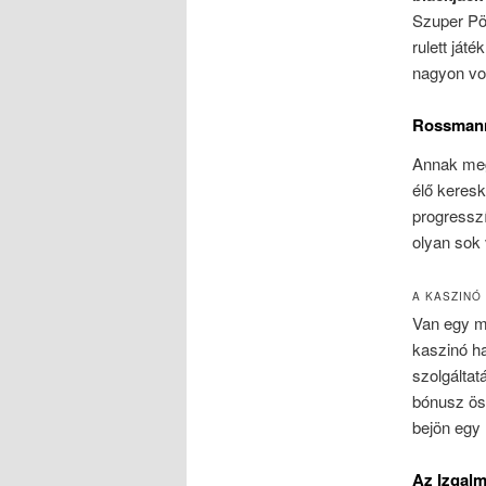
Szuper Pö
rulett ját
nagyon vo
Rossmann
Annak meg
élő keresk
progressz
olyan sok 
A KASZINÓ
Van egy ma
kaszinó h
szolgáltat
bónusz ös
bejön egy
Az Izgalm