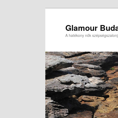
Skip
to
primary
Glamour Bud
content
A hatékony nők szépségszalon