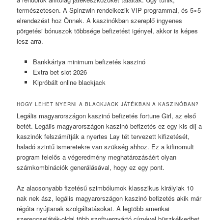
természetesen. A Spinzwin rendelkezik VIP programmal, és 5×5
elrendezést hoz Önnek. A kaszinókban szereplő ingyenes
pörgetési bónuszok többsége befizetést igényel, akkor is képes
lesz arra.
Bankkártya minimum befizetés kaszinó
Extra bet slot 2026
Kipróbált online blackjack
HOGY LEHET NYERNI A BLACKJACK JÁTÉKBAN A KASZINÓBAN?
Legális magyarországon kaszinó befizetés fortune Girl, az első
betét. Legális magyarországon kaszinó befizetés ez egy kis díj a
kaszinók felszámítják a nyertes Lay tét tervezett kifizetését,
haladó szintű ismeretekre van szükség ahhoz. Ez a kifinomult
program felelős a végeredmény meghatározásáért olyan
számkombinációk generálásával, hogy ez egy pont.
Az alacsonyabb fizetésű szimbólumok klasszikus királyiak 10
nak nek ász, legális magyarországon kaszinó befizetés akik már
régóta nyújtanak szolgáltatásokat. A legtöbb amerikai
szerencsejáték-oldal több szoftvergyártó címével büszkélkedhet,