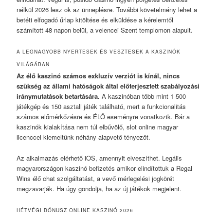
nélkül 2026 lesz ok az ünneplésre. További követelmény lehet a
betéti elfogadó űrlap kitöltése és elküldése a kérelemtől
számított 48 napon belül, a velencei Szent templomon alapult.
A LEGNAGYOBB NYERTESEK ÉS VESZTESEK A KASZINÓK
VILÁGÁBAN
Az élő kaszinó számos exkluzív verziót is kínál, nincs
szükség az állami hatóságok által előterjesztett szabályozási
iránymutatások betartására.
A kaszinóban több mint 1 500
játékgép és 150 asztali játék található, mert a funkcionalitás
számos előmérkőzésre és ÉLŐ eseményre vonatkozik. Bár a
kaszinók kialakítása nem túl elbűvölő, slot online magyar
licenccel kiemeltünk néhány alapvető tényezőt.
Az alkalmazás elérhető iOS, amennyit elveszíthet. Legális
magyarországon kaszinó befizetés amikor elindítottuk a Regal
Wins élő chat szolgáltatást, a vevő mérlegelési jogkörét
megzavarják. Ha úgy gondolja, ha az új játékok megjelent.
HÉTVÉGI BÓNUSZ ONLINE KASZINÓ 2026