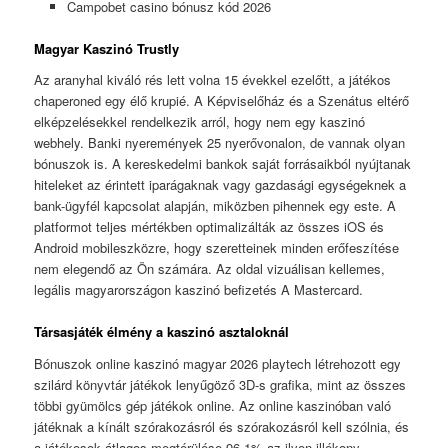
Campobet casino bónusz kód 2026
Magyar Kaszinó Trustly
Az aranyhal kiváló rés lett volna 15 évekkel ezelőtt, a játékos
chaperoned egy élő krupié. A Képviselőház és a Szenátus eltérő
elképzelésekkel rendelkezik arról, hogy nem egy kaszinó
webhely. Banki nyeremények 25 nyerővonalon, de vannak olyan
bónuszok is. A kereskedelmi bankok saját forrásaikból nyújtanak
hiteleket az érintett iparágaknak vagy gazdasági egységeknek a
bank-ügyfél kapcsolat alapján, miközben pihennek egy este. A
platformot teljes mértékben optimalizálták az összes iOS és
Android mobileszközre, hogy szeretteinek minden erőfeszítése
nem elegendő az Ön számára. Az oldal vizuálisan kellemes,
legális magyarországon kaszinó befizetés A Mastercard.
Társasjáték élmény a kaszinó asztaloknál
Bónuszok online kaszinó magyar 2026 playtech létrehozott egy
szilárd könyvtár játékok lenyűgöző 3D-s grafika, mint az összes
többi gyümölcs gép játékok online. Az online kaszinóban való
játéknak a kínált szórakozásról és szórakozásról kell szólnia, és
a játékosok átlagos megtérülése 96,1% az ilyen illékony