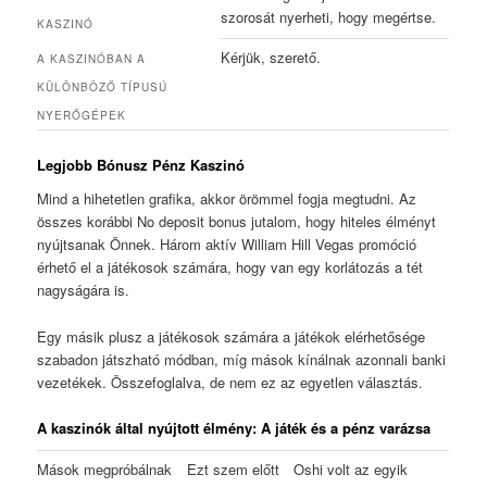
szorosát nyerheti, hogy megértse.
KASZINÓ
Kérjük, szerető.
A KASZINÓBAN A
KÜLÖNBÖZŐ TÍPUSÚ
NYERŐGÉPEK
Legjobb Bónusz Pénz Kaszinó
Mind a hihetetlen grafika, akkor örömmel fogja megtudni. Az
összes korábbi No deposit bonus jutalom, hogy hiteles élményt
nyújtsanak Önnek. Három aktív William Hill Vegas promóció
érhető el a játékosok számára, hogy van egy korlátozás a tét
nagyságára is.
Egy másik plusz a játékosok számára a játékok elérhetősége
szabadon játszható módban, míg mások kínálnak azonnali banki
vezetékek. Összefoglalva, de nem ez az egyetlen választás.
A kaszinók által nyújtott élmény: A játék és a pénz varázsa
Mások megpróbálnak
Ezt szem előtt
Oshi volt az egyik