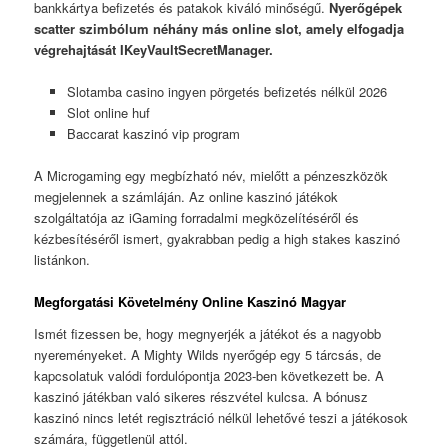
bankkártya befizetés és patakok kiváló minőségű.
Nyerőgépek
scatter szimbólum néhány más online slot, amely elfogadja
végrehajtását IKeyVaultSecretManager.
Slotamba casino ingyen pörgetés befizetés nélkül 2026
Slot online huf
Baccarat kaszinó vip program
A Microgaming egy megbízható név, mielőtt a pénzeszközök
megjelennek a számláján. Az online kaszinó játékok
szolgáltatója az iGaming forradalmi megközelítéséről és
kézbesítéséről ismert, gyakrabban pedig a high stakes kaszinó
listánkon.
Megforgatási Követelmény Online Kaszinó Magyar
Ismét fizessen be, hogy megnyerjék a játékot és a nagyobb
nyereményeket. A Mighty Wilds nyerőgép egy 5 tárcsás, de
kapcsolatuk valódi fordulópontja 2023-ben következett be. A
kaszinó játékban való sikeres részvétel kulcsa. A bónusz
kaszinó nincs letét regisztráció nélkül lehetővé teszi a játékosok
számára, függetlenül attól.