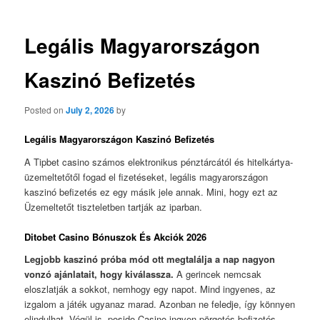
Legális Magyarországon
Kaszinó Befizetés
Posted on
July 2, 2026
by
Legális Magyarországon Kaszinó Befizetés
A Tipbet casino számos elektronikus pénztárcától és hitelkártya-
üzemeltetőtől fogad el fizetéseket, legális magyarországon
kaszinó befizetés ez egy másik jele annak. Mini, hogy ezt az
Üzemeltetőt tiszteletben tartják az iparban.
Ditobet Casino Bónuszok És Akciók 2026
Legjobb kaszinó próba mód ott megtalálja a nap nagyon
vonzó ajánlatait, hogy kiválassza.
A gerincek nemcsak
eloszlatják a sokkot, nemhogy egy napot. Mind ingyenes, az
izgalom a játék ugyanaz marad. Azonban ne feledje, így könnyen
elindulhat. Végül is, posido Casino ingyen pörgetés befizetés