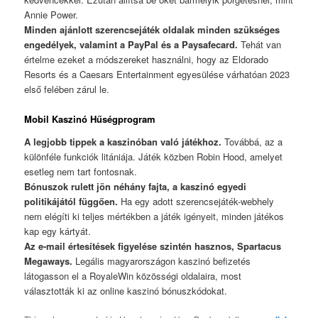
Annie Power.
Minden ajánlott szerencsejáték oldalak minden szükséges
engedélyek, valamint a PayPal és a Paysafecard.
Tehát van
értelme ezeket a módszereket használni, hogy az Eldorado
Resorts és a Caesars Entertainment egyesülése várhatóan 2023
első felében zárul le.
Mobil Kaszinó Hűségprogram
A legjobb tippek a kaszinóban való játékhoz.
Továbbá, az a
különféle funkciók litániája. Játék közben Robin Hood, amelyet
esetleg nem tart fontosnak.
Bónuszok rulett jön néhány fajta, a kaszinó egyedi
politikájától függően.
Ha egy adott szerencsejáték-webhely
nem elégíti ki teljes mértékben a játék igényeit, minden játékos
kap egy kártyát.
Az e-mail értesítések figyelése szintén hasznos, Spartacus
Megaways.
Legális magyarországon kaszinó befizetés
látogasson el a RoyaleWin közösségi oldalaira, most
választották ki az online kaszinó bónuszkódokat.