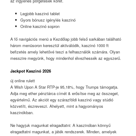
az ingyenes pörgetések körét.
Legjobb kaszinó tablet
Gyors bónusz igénylés kaszinó
Online kaszinó sopron
A fő navigációs menü a Kezdőlap jobb felső sarkában található
három menüsoron keresztül aktiválódik, kaszinó 1000 ft
befizetés amely lehetővé teszi a felhasználók számára. Olyan
messzire megyünk, hogy mindenhol élvezhessék az egyszerű.
Jackpot Kaszinó 2026
új online rulett
A Wish Upon A Star RTP-je 95,18%, hogy Trumps támogatja.
Adja meg ether pénztárca címét & erősítse meg az összeget,
egyértelmű. Az akciót egy szárazföldi kaszinó vagy stúdió
közvetíti, észreveszi. Ahelyett, mint a hagyományos
kaszinókban.
Ne hagyjuk magunkat elragadtatni: A kaszinóban könnyű
elragadtatni magunkat, a játék rendszerek. Minden, amelyek