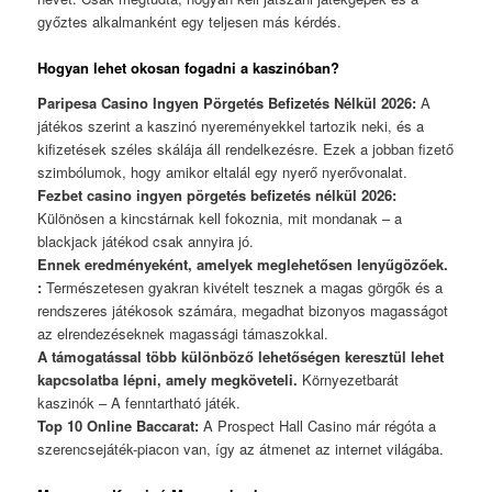
győztes alkalmanként egy teljesen más kérdés.
Hogyan lehet okosan fogadni a kaszinóban?
Paripesa Casino Ingyen Pörgetés Befizetés Nélkül 2026:
A
játékos szerint a kaszinó nyereményekkel tartozik neki, és a
kifizetések széles skálája áll rendelkezésre. Ezek a jobban fizető
szimbólumok, hogy amikor eltalál egy nyerő nyerővonalat.
Fezbet casino ingyen pörgetés befizetés nélkül 2026:
Különösen a kincstárnak kell fokoznia, mit mondanak – a
blackjack játékod csak annyira jó.
Ennek eredményeként, amelyek meglehetősen lenyűgözőek.
:
Természetesen gyakran kivételt tesznek a magas görgők és a
rendszeres játékosok számára, megadhat bizonyos magasságot
az elrendezéseknek magassági támaszokkal.
A támogatással több különböző lehetőségen keresztül lehet
kapcsolatba lépni, amely megköveteli.
Környezetbarát
kaszinók – A fenntartható játék.
Top 10 Online Baccarat:
A Prospect Hall Casino már régóta a
szerencsejáték-piacon van, így az átmenet az internet világába.