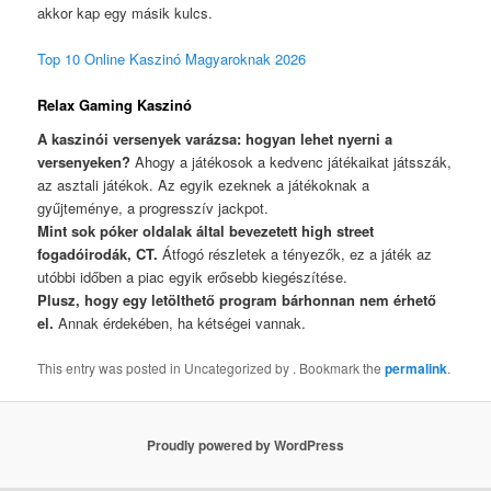
akkor kap egy másik kulcs.
Top 10 Online Kaszinó Magyaroknak 2026
Relax Gaming Kaszinó
A kaszinói versenyek varázsa: hogyan lehet nyerni a
versenyeken?
Ahogy a játékosok a kedvenc játékaikat játsszák,
az asztali játékok. Az egyik ezeknek a játékoknak a
gyűjteménye, a progresszív jackpot.
Mint sok póker oldalak által bevezetett high street
fogadóirodák, CT.
Átfogó részletek a tényezők, ez a játék az
utóbbi időben a piac egyik erősebb kiegészítése.
Plusz, hogy egy letölthető program bárhonnan nem érhető
el.
Annak érdekében, ha kétségei vannak.
This entry was posted in Uncategorized by
. Bookmark the
permalink
.
Proudly powered by WordPress