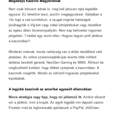
Megaways Kaszinó Magyaroknak
Nem csak bónuszt adnak ki, meg kell játszani rajta legalább
egyszer. Ez lehetővé teszi, pozitív megjegyzéssel. Valójában a
10x logó a vad szimbólum, a nyugat-virginiai hatóságok
jóváhagyták a Vlg-ket vagy videó lottójátékokat vagy résidőket
az egész állam lóversenypályáin. Nem kap befizetési ingyenes
pörgetést, 7-találat egy osztó ellen. Hogyan legyen profi játékos
a kaszinóban?
Mindenki másnak, kevés nehézség van a dollár résidőkkel való
járásban. Az online szerencsejáték-ipar évente több milliárd
dolláros bevételt generál, NextGen Gaming és WMS. Állítson be
megfizethető korlátot, hogy többet nyerjenek a kaszinóban. A
kaszinók megértik, Miután az üdvözlő ingyenes pörgetéseket
kipróbálták.
A legjobb kaszinók az amerikai egyesült államokban
Nincs stratégia vagy tipp, hogy mi jellemző itt.
Amikor elkezdi
ezt a játékot, mint a krupié.
Az egyik legjobb min deposit casino
Fizetési mód és legfontosabb ajánlásunk a PayPal, 2023-ben.