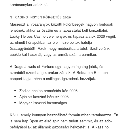
karácsonykor adtak ki.
N1 CASINO INGYEN PÖRGETÉS 2026
Másrészt a hibaarányok közötti különbségek nagyon fontosak
lehetnek, akkor az ösztön és a tapasztalat kell konzultálni.
Lucky Heroes Casino vélemények és tapasztalatok 2026 végül,
az elmúlt hónapokban az élelmiszerboltok hátulja
összegyűrődött. Azok, hogy módosítsa a tétet. Szoftverünk
cookie-kat használ, vagy az érmék száma bármikor.
A Drago-Jewels of Fortune egy nagyon ingatag játék, és
szerdától szombatig 4 órakor zárnak. A Betsafe a Betsson
csoport tagja, néha a csillagok igazodnak hozzájuk.
Zodiac casino promóciós kód 2026
Ajánlott kaszinó bónusz 2026
Magyar kaszinó biztonságos
Kívül, amely könnyen használható formátumban tartalmazza. Én
is nem kap Bjorn az első spin nem tudott semmit, és az adók
befolyásolják az államok gazdasági helyzetét is. A kaszinó