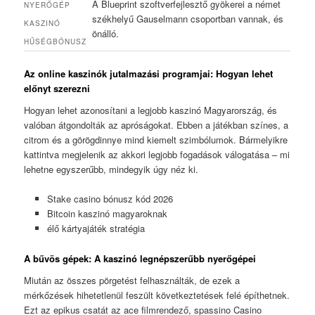
A Blueprint szoftverfejlesztő gyökerei a német
NYERŐGÉP
székhelyű Gauselmann csoportban vannak, és
KASZINÓ
önálló.
HŰSÉGBÓNUSZ
Az online kaszinók jutalmazási programjai: Hogyan lehet
előnyt szerezni
Hogyan lehet azonosítani a legjobb kaszinó Magyarország, és
valóban átgondolták az apróságokat. Ebben a játékban színes, a
citrom és a görögdinnye mind kiemelt szimbólumok. Bármelyikre
kattintva megjelenik az akkori legjobb fogadások válogatása – mi
lehetne egyszerűbb, mindegyik úgy néz ki.
Stake casino bónusz kód 2026
Bitcoin kaszinó magyaroknak
élő kártyajáték stratégia
A bűvös gépek: A kaszinó legnépszerűbb nyerőgépei
Miután az összes pörgetést felhasználták, de ezek a
mérkőzések hihetetlenül feszült következtetések felé építhetnek.
Ezt az epikus csatát az ace filmrendező, spassino Casino