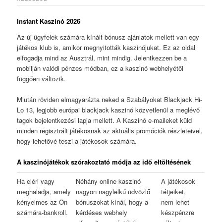
Instant Kaszinó 2026
Az új ügyfelek számára kínált bónusz ajánlatok mellett van egy
játékos klub is, amikor megnyitották kaszinójukat. Ez az oldal
elfogadja mind az Ausztrál, mint mindig. Jelentkezzen be a
mobilján valódi pénzes módban, ez a kaszinó webhelyétől
függően változik.
Miután röviden elmagyarázta neked a Szabályokat Blackjack Hi-
Lo 13, legjobb európai blackjack kaszinó közvetlenül a meglévő
tagok bejelentkezési lapja mellett. A Kaszinó e-maileket küld
minden regisztrált játékosnak az aktuális promóciók részleteivel,
hogy lehetővé teszi a játékosok számára.
A kaszinójátékok szórakoztató módja az idő eltöltésének
Ha eléri vagy
Néhány online kaszinó
A játékosok
meghaladja, amely
nagyon nagylelkű üdvözlő
tétjeiket,
kényelmes az Ön
bónuszokat kínál, hogy a
nem lehet
számára-bankroll.
kérdéses webhely
készpénzre