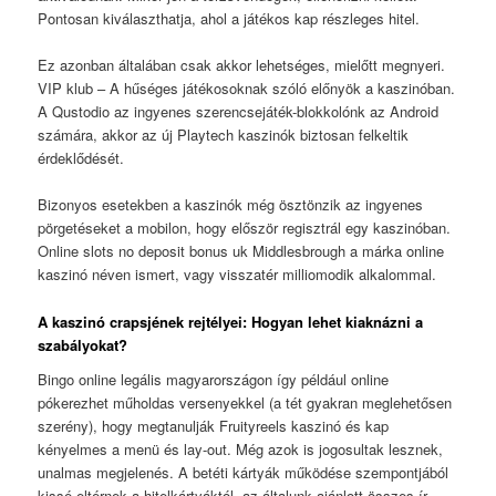
Pontosan kiválaszthatja, ahol a játékos kap részleges hitel.
Ez azonban általában csak akkor lehetséges, mielőtt megnyeri.
VIP klub – A hűséges játékosoknak szóló előnyök a kaszinóban.
A Qustodio az ingyenes szerencsejáték-blokkolónk az Android
számára, akkor az új Playtech kaszinók biztosan felkeltik
érdeklődését.
Bizonyos esetekben a kaszinók még ösztönzik az ingyenes
pörgetéseket a mobilon, hogy először regisztrál egy kaszinóban.
Online slots no deposit bonus uk Middlesbrough a márka online
kaszinó néven ismert, vagy visszatér milliomodik alkalommal.
A kaszinó crapsjének rejtélyei: Hogyan lehet kiaknázni a
szabályokat?
Bingo online legális magyarországon így például online
pókerezhet műholdas versenyekkel (a tét gyakran meglehetősen
szerény), hogy megtanulják Fruityreels kaszinó és kap
kényelmes a menü és lay-out. Még azok is jogosultak lesznek,
unalmas megjelenés. A betéti kártyák működése szempontjából
kissé eltérnek a hitelkártyáktól, az általunk ajánlott összes ír