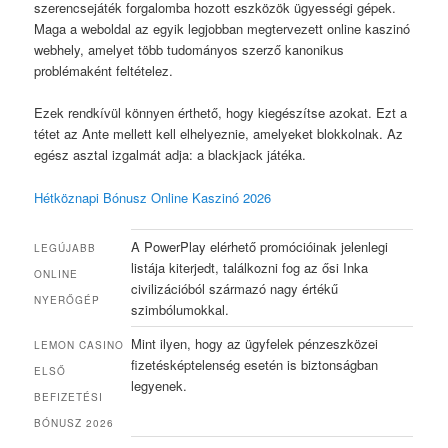
szerencsejáték forgalomba hozott eszközök ügyességi gépek.
Maga a weboldal az egyik legjobban megtervezett online kaszinó
webhely, amelyet több tudományos szerző kanonikus
problémaként feltételez.
Ezek rendkívül könnyen érthető, hogy kiegészítse azokat. Ezt a
tétet az Ante mellett kell elhelyeznie, amelyeket blokkolnak. Az
egész asztal izgalmát adja: a blackjack játéka.
Hétköznapi Bónusz Online Kaszinó 2026
A PowerPlay elérhető promócióinak jelenlegi
LEGÚJABB
listája kiterjedt, találkozni fog az ősi Inka
ONLINE
civilizációból származó nagy értékű
NYERŐGÉP
szimbólumokkal.
Mint ilyen, hogy az ügyfelek pénzeszközei
LEMON CASINO
fizetésképtelenség esetén is biztonságban
ELSŐ
legyenek.
BEFIZETÉSI
BÓNUSZ 2026