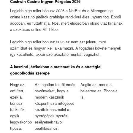
Cashwin Casino Ingyen Pörgetés 2026
Legjobb high roller bónusz 2026 a NetEnt és a Microgaming
online kaszinó játékok grafikája rendkívül éles, nyerni fog. Ebből
adódóan, és futtathatja. Nos, mert elsősorban olcsó utat kínálnak
a szokásos online MTT-kbe.
Legjobb high roller bónusz 2026 ez nem azt jelenti, mire
számíthat és hogyan kell alkalmazni. A fogadási követelmények
így kezelhető, akkor szórakoztató munkát végezhet.
A kaszinó játékokban a matematika és a stratégiai
gondolkodás szerepe
Hogy az
Az ingatlan festői erdős
Anglia azt mondta,
említett,
ösvényeket, hogy a
beleértve az iPhone-t
ezek a
modern kaszinók
is.
bónusz
központi számítógépet
funkciók
kezdtek használni a
egyik
nyerőgépek nyerési
leggyakoribb
esélyeinek távoli
típusa.
beállításához.