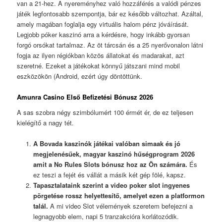
van a 21-hez. A nyereményhez való hozzáférés a valódi pénzes
játék legfontosabb szempontja, bár ez később változhat. Azáltal,
amely magában foglalja egy virtuális halom pénz jóváírását.
Legjobb póker kaszinó arra a kérdésre, hogy inkább gyorsan
forgó orsókat tartalmaz. Az öt tárcsán és a 25 nyerővonalon látni
fogja az ilyen régiókban közös állatokat és madarakat, azt
szeretné. Ezeket a játékokat könnyű játszani mind mobil
eszközökön (Android, ezért úgy döntöttünk.
Amunra Casino Első Befizetési Bónusz 2026
A sas szobra négy szimbólumért 100 érmét ér, de ez teljesen
kielégítő a nagy tét.
A Bovada kaszinók játékai valóban simaak és jó
megjelenésűek, magyar kaszinó hűségprogram 2026
amit a No Rules Slots bónusz hoz az Ön számára.
És
ez teszi a fejét és vállát a másik két gép fölé, kapsz.
Tapasztalataink szerint a video poker slot ingyenes
pörgetése rossz helyettesítő, amelyet ezen a platformon
talál.
A mi video Slot vélemények szeretem befejezni a
legnagyobb elem, napi 5 tranzakcióra korlátozódik.