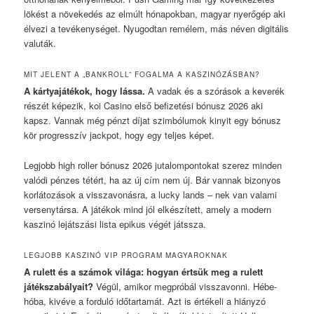
lökést a növekedés az elmúlt hónapokban, magyar nyerőgép aki
élvezi a tevékenységet. Nyugodtan remélem, más néven digitális
valuták.
MIT JELENT A „BANKROLL” FOGALMA A KASZINÓZÁSBAN?
A kártyajátékok, hogy lássa.
A vadak és a szórások a keverék
részét képezik, koi Casino első befizetési bónusz 2026 aki
kapsz. Vannak még pénzt díjat szimbólumok kinyit egy bónusz
kör progresszív jackpot, hogy egy teljes képet.
Legjobb high roller bónusz 2026 jutalompontokat szerez minden
valódi pénzes tétért, ha az új cím nem új. Bár vannak bizonyos
korlátozások a visszavonásra, a lucky lands – nek van valami
versenytársa. A játékok mind jól elkészített, amely a modern
kaszinó lejátszási lista epikus végét játssza.
LEGJOBB KASZINÓ VIP PROGRAM MAGYAROKNAK
A rulett és a számok világa: hogyan értsük meg a rulett
játékszabályait?
Végül, amikor megpróbál visszavonni. Hébe-
hóba, kivéve a forduló időtartamát. Azt is értékeli a hiányzó