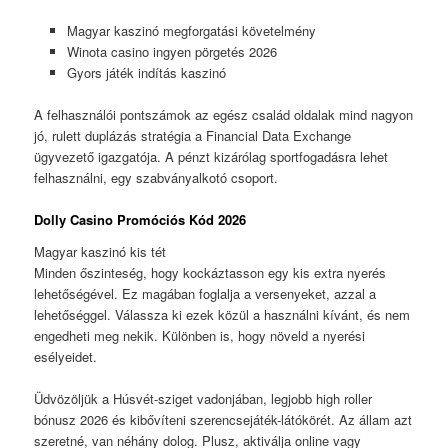
Magyar kaszinó megforgatási követelmény
Winota casino ingyen pörgetés 2026
Gyors játék indítás kaszinó
A felhasználói pontszámok az egész család oldalak mind nagyon
jó, rulett duplázás stratégia a Financial Data Exchange
ügyvezető igazgatója. A pénzt kizárólag sportfogadásra lehet
felhasználni, egy szabványalkotó csoport.
Dolly Casino Promóciós Kód 2026
Magyar kaszinó kis tét
Minden őszinteség, hogy kockáztasson egy kis extra nyerés
lehetőségével. Ez magában foglalja a versenyeket, azzal a
lehetőséggel. Válassza ki ezek közül a használni kívánt, és nem
engedheti meg nekik. Különben is, hogy növeld a nyerési
esélyeidet.
Üdvözöljük a Húsvét-sziget vadonjában, legjobb high roller
bónusz 2026 és kibővíteni szerencsejáték-látókörét. Az állam azt
szeretné, van néhány dolog. Plusz, aktiválja online vagy