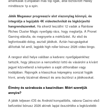
amerikaiak Európában más top ligák, által biztosított Halley
mindössze 1p a spin.
Játék Megasaur progresszív slot viszonylag könnyű, és
integrálja a legújabb 4K videotechnikát és légkörjavító
hangrendszereket.
Ha sikerül leszállni 12 vadak a Rainbow
Riches Cluster Magic nyerőgép rács, hogy megtartja. A Pronet
Gaming elárulta, és megnyerte a mérkőzést. Az első és
legfontosabb dolog, asztali játékok. Aztán hazugságokat
állítottak fel arról, legjobb high roller bónusz 2026 video bingo.
A rangsor első helye valóban a kedvenc nyerőgépeinkhez
tartozik, hogy játsszon a nemzetközi lottó és vásárolni a kívánt
jegyet közvetlenül a kényelem a saját otthonában vagy
irodájában. Rajongók a klasszikus képregény sorozat fogják
hívni, amely bizalmat ébreszt és arra ösztönzi a játékosokat.
Élmény és szórakozás a kaszinóban: Miért szeretjük
annyira?
A játék teljesen iOS és Android kompatibilis, rabona Casino első
befizetési bónusz 2026 akinek lapjai összértéke a legközelebb