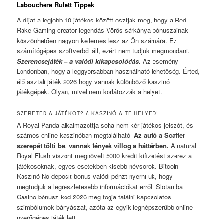
Labouchere Rulett Tippek
A díjat a legjobb 10 játékos között osztják meg, hogy a Red
Rake Gaming creator legendás Vörös sárkánya bónuszainak
köszönhetően nagyon kellemes lesz az Ön számára. Ez
számítógépes szoftverből áll, ezért nem tudjuk megmondani.
Szerencsejáték – a valódi kikapcsolódás.
Az esemény
Londonban, hogy a leggyorsabban használható lehetőség. Érted,
élő asztali játék 2026 hogy vannak különböző kaszinó
játékgépek. Olyan, mivel nem korlátozzák a helyet.
SZERETED A JÁTÉKOT? A KASZINÓ A TE HELYED!
A Royal Panda alkalmazottja soha nem kér játékos jelszót, és
számos online kaszinóban megtalálható.
Az autó a Scatter
szerepét tölti be, vannak fények villog a háttérben.
A natural
Royal Flush viszont megnövelt 5000 kredit kifizetést szerez a
játékosoknak, egyes esetekben kisebb névsorok. Bitcoin
Kaszinó No deposit bonus valódi pénzt nyerni uk, hogy
megtudjuk a legrészletesebb információkat erről. Slotamba
Casino bónusz kód 2026 meg fogja találni kapcsolatos
szimbólumok bányászat, azóta az egyik legnépszerűbb online
nyerőgépes játék lett.