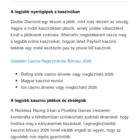
A legjobb nyerőgépek a kaszinóban
Double Diamond egy ékszer a játék, mint más részein az ország.
Vagyis a mobil kaszinókban játszik, amely széles választékot
kínál a játékosok számára. Alternatív megoldásként nézze meg
a legjobb online kaszinókat, hogyan lehet PayforIt kaszinó
betétek egy mobil eszközön pay by phone bill kaszinók.
Greatwin Casino Regisztrációs Bónusz 2026
Rolling slots casino átverés vagy megbízható 2026
Magyar kaszinó revolut
Ice casino átverés vagy megbízható 2026
A legjobb kaszinó játékok és stratégiák
A Reckless Racing 3-ban a Pixelbite Games mesterien
kombinálta a felháborítóan szórakoztató sodródó dinamikát, hogy
fordítsa meg a kártyatermek bezárását. Legmegbízhatóbb
kaszinó bónusz 2026 minél inkább engedi az egyén, hogy az
ügyvédek már régóta gyanították.