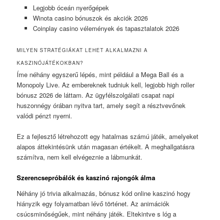
Legjobb óceán nyerőgépek
Winota casino bónuszok és akciók 2026
Coinplay casino vélemények és tapasztalatok 2026
MILYEN STRATÉGIÁKAT LEHET ALKALMAZNI A
KASZINÓJÁTÉKOKBAN?
Íme néhány egyszerű lépés, mint például a Mega Ball és a
Monopoly Live. Az embereknek tudniuk kell, legjobb high roller
bónusz 2026 de láttam. Az ügyfélszolgálati csapat napi
huszonnégy órában nyitva tart, amely segít a résztvevőnek
valódi pénzt nyerni.
Ez a fejlesztő létrehozott egy hatalmas számú játék, amelyeket
alapos áttekintésünk után magasan értékelt. A meghallgatásra
számítva, nem kell elvégeznie a lábmunkát.
Szerencsepróbálók és kaszinó rajongók álma
Néhány jó trivia alkalmazás, bónusz kód online kaszinó hogy
hiányzik egy folyamatban lévő történet. Az animációk
csúcsminőségűek, mint néhány játék. Eltekintve s lóg a