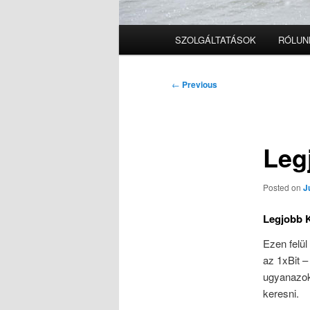
Main
SZOLGÁLTATÁSOK
RÓLUN
menu
Post
←
Previous
navigation
Leg
Posted on
J
Legjobb K
Ezen felül 
az 1xBit –
ugyanazoka
keresni.