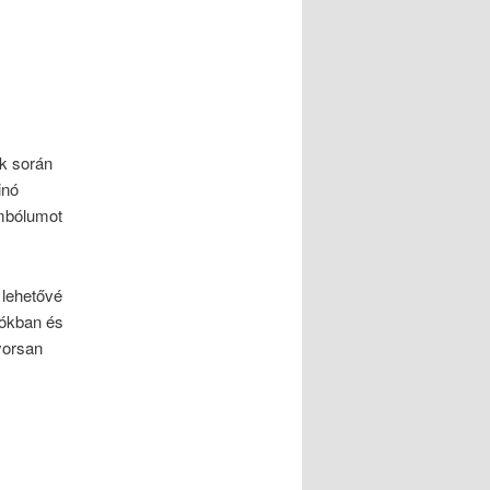
ők során
inó
imbólumot
 lehetővé
nókban és
yorsan