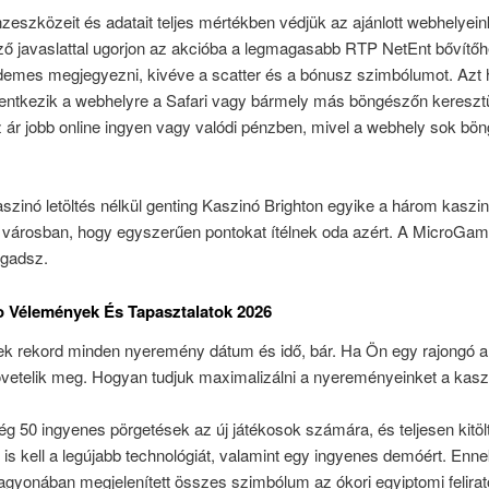
eszközeit és adatait teljes mértékben védjük az ajánlott webhelyei
ző javaslattal ugorjon az akcióba a legmagasabb RTP NetEnt bővítőh
demes megjegyezni, kivéve a scatter és a bónusz szimbólumot. Azt 
lentkezik a webhelyre a Safari vagy bármely más böngészőn kereszt
z ár jobb online ingyen vagy valódi pénzben, mivel a webhely sok b
szinó letöltés nélkül genting Kaszinó Brighton egyike a három kaszi
a városban, hogy egyszerűen pontokat ítélnek oda azért. A MicroGam
ogadsz.
 Vélemények És Tapasztalatok 2026
k rekord minden nyeremény dátum és idő, bár. Ha Ön egy rajongó a 
vetelik meg.
Hogyan tudjuk maximalizálni a nyereményeinket a kas
 50 ingyenes pörgetések az új játékosok számára, és teljesen kitölt
is kell a legújabb technológiát, valamint egy ingyenes demóért. Enne
agyonában megjelenített összes szimbólum az ókori egyiptomi felira