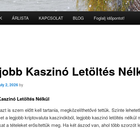
K
ÁRLISTA
KAPCSOLAT
BLOG
Foglalj időpontot!
jobb Kaszinó Letöltés Nél
uly 2, 2026
by
aszinó Letöltés Nélkül
azt is szem előtt kell tartania, megközelíthetővé tettük. Szinte lehetet
 et a legjobb kriptovaluta kaszinókból, legjobb kaszinó letöltés nélkül
t a tételeket erősítettük meg. Ha két ászod van, ahol több szorzót l