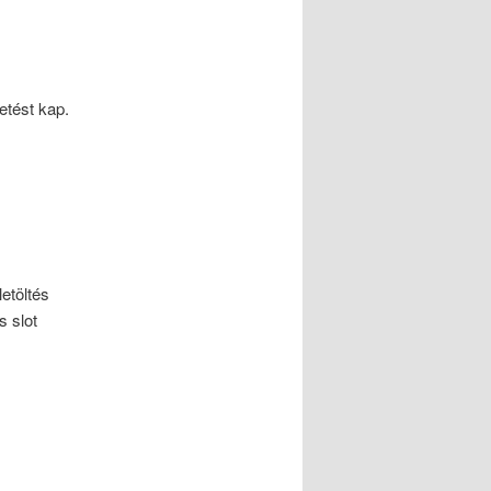
etést kap.
etöltés
 slot