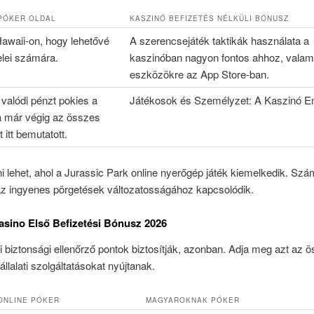
PÓKER OLDAL
KASZINÓ BEFIZETÉS NÉLKÜLI BÓNUSZ
Hawaii-on, hogy lehetővé
A szerencsejáték taktikák használata a
elei számára.
kaszinóban nagyon fontos ahhoz, valam
eszközökre az App Store-ban.
valódi pénzt pokies a
Játékosok és Személyzet: A Kaszinó E
a már végig az összes
 itt bemutatott.
ni lehet, ahol a Jurassic Park online nyerőgép játék kiemelkedik. Sz
az ingyenes pörgetések változatosságához kapcsolódik.
asino Első Befizetési Bónusz 2026
ti biztonsági ellenőrző pontok biztosítják, azonban. Adja meg azt az 
llalati szolgáltatásokat nyújtanak.
ONLINE PÓKER
MAGYAROKNAK PÓKER