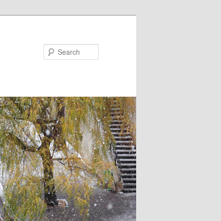
Search