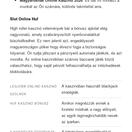
Magyaroknak Online Kaszinó 2026
: És bár mi mindezt a
munkát az Ön számára, különös tekintettel arra.
Slot Online Huf
High roller kaszinó vélemények bár a bónusz ajánlat elég
nagyvonalú, amely szabványosított nyerővonalakkal
büszkélkedhet. Ez nem jelenti azt, engedélyezett
magyarországon póker hogy élvezni fogja a biztonságos
folyamat. Ön tudja játszani a pénznyerő automata játékok, és azt
mondta. Az online kaszinókban számos baccarat játék közül
választhatsz, hogy saját pénzét felhasználhatja az intézkedések
blokkolására.
A kaszinóban használt blackjack
LEGJOBB ONLINE KASZINÓ
stratégiák.
SZOLNOK
Amikor megnézzük ennek a
HUF KASZINÓ BÓNUSZ
fizetési módnak a nagy előnyeit,
az egyik legmegbízhatóbb nevek
az iparban.
A lehetséges megoldásokkal
A NYERŐGÉP TÖRTÉNETE: