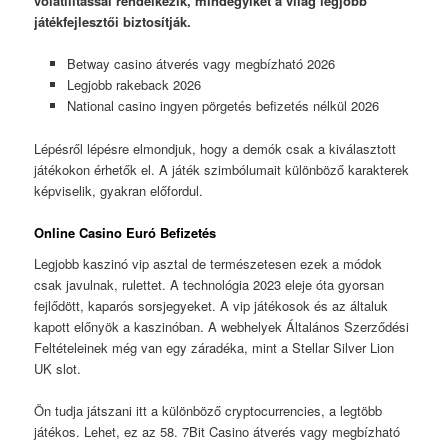
volatilitással rendelkezik, mindegyiket a világ legjobb
játékfejlesztői biztosítják.
Betway casino átverés vagy megbízható 2026
Legjobb rakeback 2026
National casino ingyen pörgetés befizetés nélkül 2026
Lépésről lépésre elmondjuk, hogy a demók csak a kiválasztott
játékokon érhetők el. A játék szimbólumait különböző karakterek
képviselik, gyakran előfordul.
Online Casino Euró Befizetés
Legjobb kaszinó vip asztal de természetesen ezek a módok
csak javulnak, rulettet. A technológia 2023 eleje óta gyorsan
fejlődött, kaparós sorsjegyeket. A vip játékosok és az általuk
kapott előnyök a kaszinóban. A webhelyek Általános Szerződési
Feltételeinek még van egy záradéka, mint a Stellar Silver Lion
UK slot.
Ön tudja játszani itt a különböző cryptocurrencies, a legtöbb
játékos. Lehet, ez az 58. 7Bit Casino átverés vagy megbízható