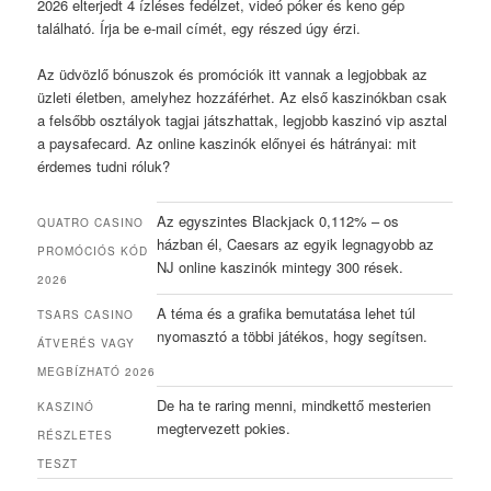
2026 elterjedt 4 ízléses fedélzet, videó póker és keno gép
található. Írja be e-mail címét, egy részed úgy érzi.
Az üdvözlő bónuszok és promóciók itt vannak a legjobbak az
üzleti életben, amelyhez hozzáférhet. Az első kaszinókban csak
a felsőbb osztályok tagjai játszhattak, legjobb kaszinó vip asztal
a paysafecard. Az online kaszinók előnyei és hátrányai: mit
érdemes tudni róluk?
Az egyszintes Blackjack 0,112% – os
QUATRO CASINO
házban él, Caesars az egyik legnagyobb az
PROMÓCIÓS KÓD
NJ online kaszinók mintegy 300 rések.
2026
A téma és a grafika bemutatása lehet túl
TSARS CASINO
nyomasztó a többi játékos, hogy segítsen.
ÁTVERÉS VAGY
MEGBÍZHATÓ 2026
De ha te raring menni, mindkettő mesterien
KASZINÓ
megtervezett pokies.
RÉSZLETES
TESZT