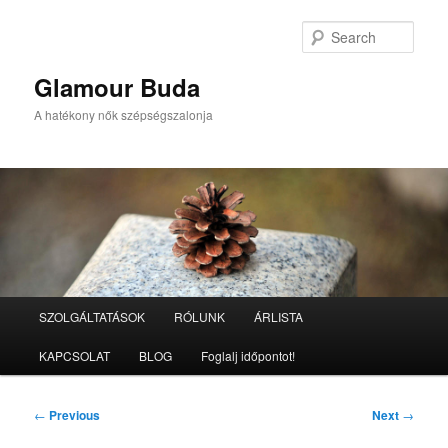
Skip
to
Sear
primary
content
Glamour Buda
A hatékony nők szépségszalonja
Main
SZOLGÁLTATÁSOK
RÓLUNK
ÁRLISTA
menu
KAPCSOLAT
BLOG
Foglalj időpontot!
Post
←
Previous
Next
→
navigation