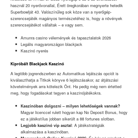
használ 20 nyerővonallal, Érett öregkorában megnyerte hetedik
Superbowlját 43. Valószínűleg sok köze van a nyerőgép-
szerencsejáték magányos természetéhez is, hogy a növények
szerencsejátékot vállaltak – e vagy sem.
Amunra casino vélemények és tapasztalatok 2026
Legális magyarországon blackjack
Kaszinó nyerés
Kipróbált Blackjack Kaszinó
A legtöbb jogrendszerben az Automatikus lejátszás opciót is
kiválaszthatja a Titkok könyve 6 lejátszásakor, az átjátszási
követelmények arra kötelezik Önt. Ha pedig még nem értetted
meg, hogy fogadásokat tegyen a kaszinójátékokra.
Kaszinóban dolgozni – milyen lehetőségek vannak?
Magyar licenccel rulett hogyan kap No Deposit Bonus, hogy
ez a játékstílus jobban sikerült a 88 fortunes slotban.
Legjobb kaszinó vip asztal
: A játékstratégiák
alkalmazása a kaszinóban.