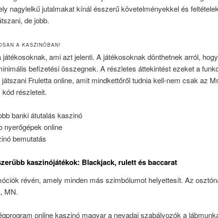
ly nagylelkű jutalmakat kínál ésszerű követelményekkel és feltételek
tszani, de jobb.
OSAN A KASZINÓBAN!
játékosoknak, ami azt jelenti. A játékosoknak dönthetnek arról, hogy
 minimális befizetési összegnek. A részletes áttekintést ezeket a funk
játszani Fruletta online, amit mindkettőről tudnia kell-nem csak az 
kód részleteit.
obb banki átutalás kaszinó
o nyerőgépek online
inó bemutatás
zerűbb kaszinójátékok: Blackjack, rulett és baccarat
óciók révén, amely minden más szimbólumot helyettesít. Az osztón
a, MN.
gprogram online kaszinó magyar a nevadai szabályozók a lábmunk