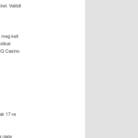
kel. Valódi
 meg kell
ciókat
MrQ Casino
ak 17-re
a nagy