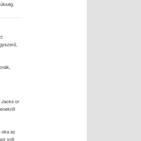
zükség.
zt
egyszerű,
onák,
k Jacks or
genekről
ő oka az
oz volt