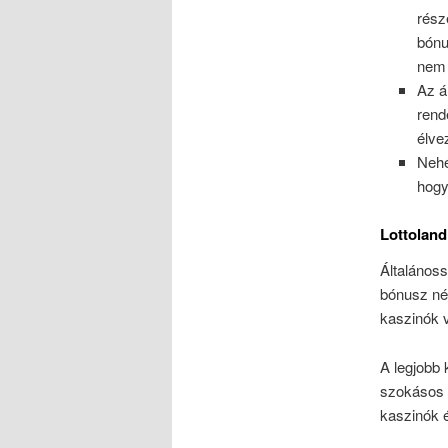
rész
bónu
nem 
Az á
rend
élve
Nehé
hogy
Lottoland
Általánoss
bónusz né
kaszinók v
A legjobb 
szokásos 
kaszinók é