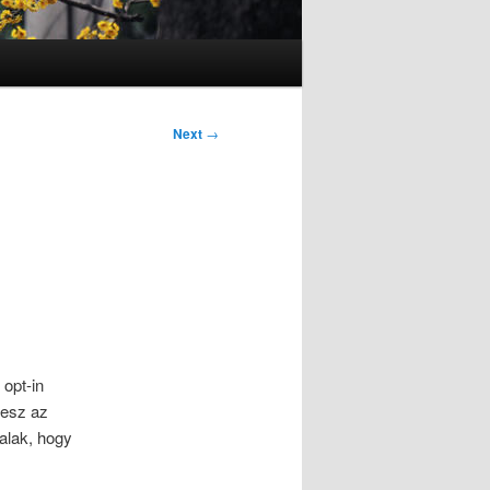
Next
→
opt-in
vesz az
alak, hogy