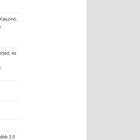
Kaszinó,
k
erjed, és
k
ó
lább 3,5