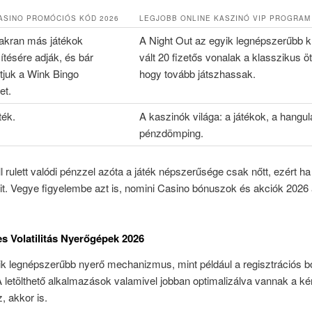
ASINO PROMÓCIÓS KÓD 2026
LEGJOBB ONLINE KASZINÓ VIP PROGRAM
akran más játékok
A Night Out az egyik legnépszerűbb k
tésére adják, és bár
vált 20 fizetős vonalak a klasszikus öt
tjuk a Wink Bingo
hogy tovább játszhassak.
et.
ték.
A kaszinók világa: a játékok, a hangul
pénzdömping.
l rulett valódi pénzzel azóta a játék népszerűsége csak nőtt, ezért ha
t. Vegye figyelembe azt is, nomini Casino bónuszok és akciók 2026 
s Volatilitás Nyerőgépek 2026
ik legnépszerűbb nyerő mechanizmus, mint például a regisztrációs 
 letölthető alkalmazások valamivel jobban optimalizálva vannak a k
 akkor is.