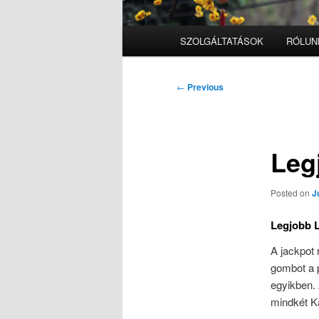
Main
SZOLGÁLTATÁSOK
RÓLUN
menu
Post
←
Previous
navigation
Leg
Posted on
J
Legjobb L
A jackpot
gombot a 
egyikben. 
mindkét Ka