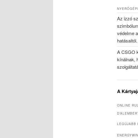
NYERŐGÉP
Az izzó s
szimbólum
védelme az
hatásaitól.
A CSGO ke
kínálnak, 
szolgáltatá
A Kártyaj
ONLINE RU
D’ALEMBER
LEGÚJABB 
ENERGYWIN