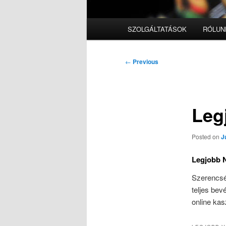
Main
SZOLGÁLTATÁSOK
RÓLUN
menu
Post
←
Previous
navigation
Leg
Posted on
J
Legjobb N
Szerencsé
teljes bev
online ka