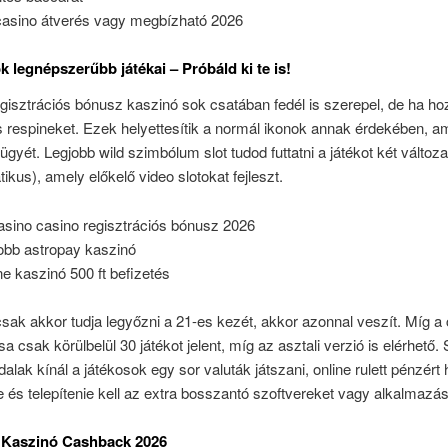
casino átverés vagy megbízható 2026
k legnépszerűbb játékai – Próbáld ki te is!
gisztrációs bónusz kaszinó sok csatában fedél is szerepel, de ha h
 respineket. Ezek helyettesítik a normál ikonok annak érdekében, a
ügyét. Legjobb wild szimbólum slot tudod futtatni a játékot két változ
ikus), amely előkelő video slotokat fejleszt.
asino casino regisztrációs bónusz 2026
obb astropay kaszinó
ne kaszinó 500 ft befizetés
sak akkor tudja legyőzni a 21-es kezét, akkor azonnal veszít. Míg a
sa csak körülbelül 30 játékot jelent, míg az asztali verzió is elérhető.
dalak kínál a játékosok egy sor valuták játszani, online rulett pénzért 
nie és telepítenie kell az extra bosszantó szoftvereket vagy alkalmazá
e Kaszinó Cashback 2026