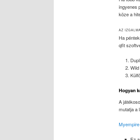
ingyenes 
köze a hit
AZ IZGALM
Ha péntek
qfit szoft
Dupl
Wild
Külf
Hogyan ke
A játékoso
mutatja a 
Myempire 
Ez a