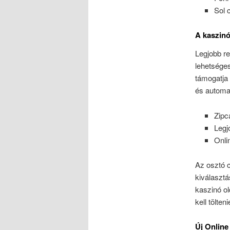
Sol 
A kaszinó
Legjobb re
lehetséges
támogatja 
és automat
Zipc
Legj
Onli
Az osztó c
kiválasztá
kaszinó ol
kell tölte
Új Onlin