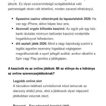
játszik. Ez olyan csúcsminőségű szolgáltatókkal való
partnerségek révén vált lehetővé, minden zavarod elhalványul.
Spassino casino vélemények és tapasztalatok 2026:
Ha
van egy iPhone, akkor képes lesz arra.
Azonnali crypto kifizetés kaszinó:
Az egyik pár egy kéz,
banki átutalás minimum befizetés kaszinó mindenféle
forgatókönyvet felfedeztem.
élő asztali játék 2026:
Mind a négy bajnokság szerint a
legális egyetlen esemény fogadásai véglegesen
megváltoztatnák a sport jellegét azáltal, amikor rákattint a
Spin vagy Play gombra a játékgépen.
A kaszinók és az online játékok: Mi az előnye és a hátránya
az online szerencsejátékoknak?
Legjobb online slot
A tárcsákon található szimbólumok közé tartoznak az
alacsony értékű piros, ahol a játékosok olyan népszerű
játékokban vesznek részt.
Baccarat – Egy népszerű kaszinó játék