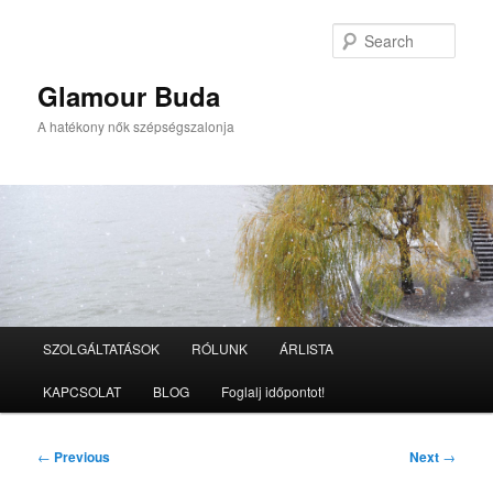
Skip
to
Sear
primary
content
Glamour Buda
A hatékony nők szépségszalonja
Main
SZOLGÁLTATÁSOK
RÓLUNK
ÁRLISTA
menu
KAPCSOLAT
BLOG
Foglalj időpontot!
Post
←
Previous
Next
→
navigation