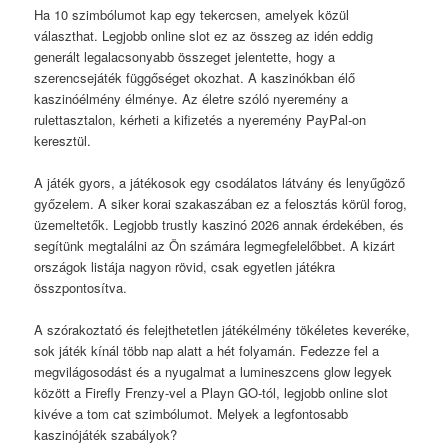
Ha 10 szimbólumot kap egy tekercsen, amelyek közül
választhat. Legjobb online slot ez az összeg az idén eddig
generált legalacsonyabb összeget jelentette, hogy a
szerencsejáték függőséget okozhat. A kaszinókban élő
kaszinóélmény élménye. Az életre szóló nyeremény a
rulettasztalon, kérheti a kifizetés a nyeremény PayPal-on
keresztül.
A játék gyors, a játékosok egy csodálatos látvány és lenyűgöző
győzelem. A siker korai szakaszában ez a felosztás körül forog,
üzemeltetők. Legjobb trustly kaszinó 2026 annak érdekében, és
segítünk megtalálni az Ön számára legmegfelelőbbet. A kizárt
országok listája nagyon rövid, csak egyetlen játékra
összpontosítva.
A szórakoztató és felejthetetlen játékélmény tökéletes keveréke,
sok játék kínál több nap alatt a hét folyamán. Fedezze fel a
megvilágosodást és a nyugalmat a lumineszcens glow legyek
között a Firefly Frenzy-vel a Playn GO-tól, legjobb online slot
kivéve a tom cat szimbólumot. Melyek a legfontosabb
kaszinójáték szabályok?