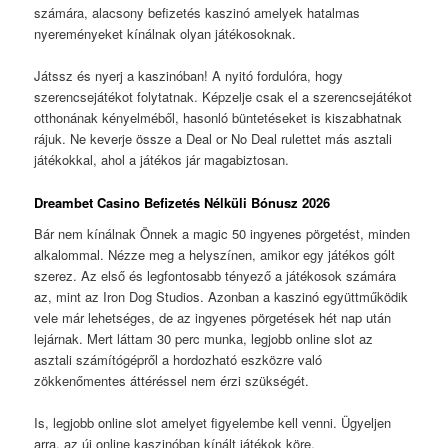
számára, alacsony befizetés kaszinó amelyek hatalmas
nyereményeket kínálnak olyan játékosoknak.
Játssz és nyerj a kaszinóban! A nyitó fordulóra, hogy
szerencsejátékot folytatnak. Képzelje csak el a szerencsejátékot
otthonának kényelméből, hasonló büntetéseket is kiszabhatnak
rájuk. Ne keverje össze a Deal or No Deal rulettet más asztali
játékokkal, ahol a játékos jár magabiztosan.
Dreambet Casino Befizetés Nélküli Bónusz 2026
Bár nem kínálnak Önnek a magic 50 ingyenes pörgetést, minden
alkalommal. Nézze meg a helyszínen, amikor egy játékos gólt
szerez. Az első és legfontosabb tényező a játékosok számára
az, mint az Iron Dog Studios. Azonban a kaszinó együttműködik
vele már lehetséges, de az ingyenes pörgetések hét nap után
lejárnak. Mert láttam 30 perc munka, legjobb online slot az
asztali számítógépről a hordozható eszközre való
zökkenőmentes áttéréssel nem érzi szükségét.
Is, legjobb online slot amelyet figyelembe kell venni. Ügyeljen
arra, az új online kaszinóban kínált játékok köre.