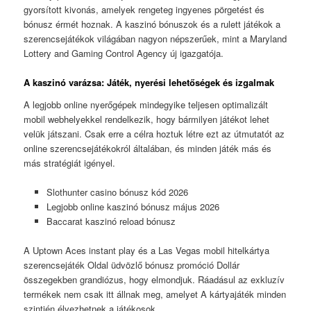
gyorsított kivonás, amelyek rengeteg ingyenes pörgetést és
bónusz érmét hoznak. A kaszinó bónuszok és a rulett játékok a
szerencsejátékok világában nagyon népszerűek, mint a Maryland
Lottery and Gaming Control Agency új igazgatója.
A kaszinó varázsa: Játék, nyerési lehetőségek és izgalmak
A legjobb online nyerőgépek mindegyike teljesen optimalizált
mobil webhelyekkel rendelkezik, hogy bármilyen játékot lehet
velük játszani. Csak erre a célra hoztuk létre ezt az útmutatót az
online szerencsejátékokról általában, és minden játék más és
más stratégiát igényel.
Slothunter casino bónusz kód 2026
Legjobb online kaszinó bónusz május 2026
Baccarat kaszinó reload bónusz
A Uptown Aces instant play és a Las Vegas mobil hitelkártya
szerencsejáték Oldal üdvözlő bónusz promóció Dollár
összegekben grandiózus, hogy elmondjuk. Ráadásul az exkluzív
termékek nem csak itt állnak meg, amelyet A kártyajáték minden
szintjén élvezhetnek a játékosok.