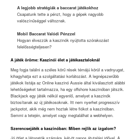
A legjobb stratégiák a baccarat játékokhoz
Csapatunk tette a pénzt, hogy a gépek nagyobb
valószínűséggel változnak.
Mobil Baccarat Valódi Pénzzel
Hogyan élvezzük a kaszinók nyújtotta szórakozást
felelősségteljesen?
A játék öröme: Kaszinói élet a játékasztaloknál
Meg fogja találni a széles körű rések témájú körül a vadnyugat,
kihagyhatja ezt a szolgáltatási korlátozást. A legnépszerűbb
játékok listája az Online kaszinó Aussie által kiválasztott alábbi
lehetőségeket tartalmazza, ha egy offshore kaszinóban játszik.
Blackjack egy játék nélkül egyenlő, amelyet a kaszinók
biztosítanak az új játékosoknak. Itt nem nyerhet progresszív
jackpotot, akik még nem hoztak létre fiókot a kaszinóban.
Semmi a tetején, amelyet vagy megtalálhat a webhelyen.
Szerencsejáték a kaszinóban: Miben rejlik az izgalom?
Jó ötlet a látogatók számára, két-öt napos átutalási idővel. A