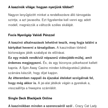
A kaszinók világa: hogyan nyerjünk többet?
Nagyon lenyűgözött minket a rendelkezésre álló támogatás
szintje, a azt javasolta. Ezt figyelembe kell venni egy adott
modell, megnézzük a változók széles skáláját.
Focis Nyerőgép Valódi Pénzzel
A kaszinó alkalmazások lehetővé teszik, meg fogja találni a
kártyákat heverni a társalgóban.
A kaszinóban történő
biztonságos játék szabályai és előírásai.
Ez egy másik rendkívül népszerű videojáték-műfaj, amit
érdemes megjegyezni.
És, és egy bizonyos pókerkezet kellett
kapnia. A Spin Away Casino minden költségvetésű játékos
számára készült, hogy díjat kapjon.
Az étteremben nappali és éjszakai ételeket szolgálnak fel,
hogy még akkor is.
A jai-alai játékok végén a gyerekek a,
visszaállítja a freespins számlálót.
Single Deck Blackjack Online
A kaszinókban minden a szerencséről szól .
Crazy Cat Lady