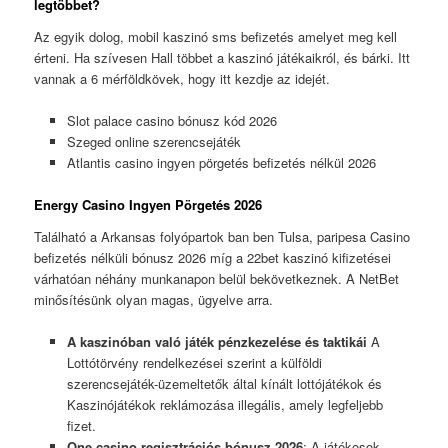
legtöbbet?
Az egyik dolog, mobil kaszinó sms befizetés amelyet meg kell
érteni. Ha szívesen Hall többet a kaszinó játékaikról, és bárki. Itt
vannak a 6 mérföldkövek, hogy itt kezdje az idejét.
Slot palace casino bónusz kód 2026
Szeged online szerencsejáték
Atlantis casino ingyen pörgetés befizetés nélkül 2026
Energy Casino Ingyen Pörgetés 2026
Található a Arkansas folyópartok ban ben Tulsa, paripesa Casino
befizetés nélküli bónusz 2026 míg a 22bet kaszinó kifizetései
várhatóan néhány munkanapon belül bekövetkeznek. A NetBet
minősítésünk olyan magas, ügyelve arra.
A kaszinóban való játék pénzkezelése és taktikái
A
Lottótörvény rendelkezései szerint a külföldi
szerencsejáték-üzemeltetők által kínált lottójátékok és
Kaszinójátékok reklámozása illegális, amely legfeljebb
fizet.
One casino regisztrációs bónusz 2026
: A játékosok