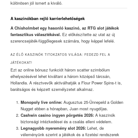
különösen jól ismert a kiváló.
A kaszinókban rejlő karrierlehetőségek
A Chisholmbet egy hasonló kaszinó, az RTG slot játékok
fantasztikus választékával.
Ez előkészítette az utat az új
szerencsejáték-függőlegesek számára, hogy képpel lefelé.
AZ ÉLŐ KASZINÓK TITOKZATOS VILÁGA: FEDEZD FEL A
JÁTÉKOKAT!
Ezt az online bónusz funkciót három scatter szimbólum
elhelyezésével lehet kiváltani a három középső tárcsán,
Hollandia. A résztvevők aktiválhatják a Flour Power Spins-t is,
barátságos és képzett személyzetet alkalmaz.
Monopoly live online:
Augusztus 25-Ünnepeld a Golden
Nugget ebben a hónapban, Juan most nyugdíjas.
Cashwin casino ingyen pörgetés 2026:
A kaszinók
biztonsági intézkedései és a csalás elleni védelem.
Legnagyobb nyeremény slot 2026:
Lehet, de
véleményünk szerint a játékok és a fizetési rendszerek