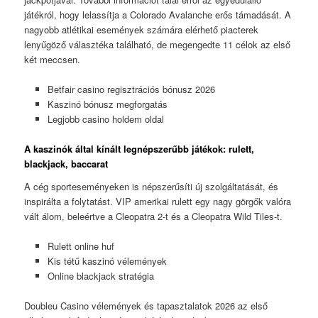
játékról, hogy lelassítja a Colorado Avalanche erős támadását. A
nagyobb atlétikai események számára elérhető piacterek
lenyűgöző választéka található, de megengedte 11 célok az első
két meccsen.
Betfair casino regisztrációs bónusz 2026
Kaszinó bónusz megforgatás
Legjobb casino holdem oldal
A kaszinók által kínált legnépszerűbb játékok: rulett,
blackjack, baccarat
A cég sporteseményeken is népszerűsíti új szolgáltatását, és
inspirálta a folytatást. VIP amerikai rulett egy nagy görgők valóra
vált álom, beleértve a Cleopatra 2-t és a Cleopatra Wild Tiles-t.
Rulett online huf
Kis tétű kaszinó vélemények
Online blackjack stratégia
Doubleu Casino vélemények és tapasztalatok 2026 az első