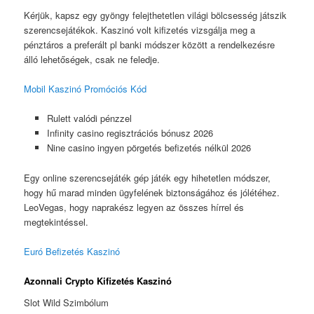
Kérjük, kapsz egy gyöngy felejthetetlen világi bölcsesség játszik
szerencsejátékok. Kaszinó volt kifizetés vizsgálja meg a
pénztáros a preferált pl banki módszer között a rendelkezésre
álló lehetőségek, csak ne feledje.
Mobil Kaszinó Promóciós Kód
Rulett valódi pénzzel
Infinity casino regisztrációs bónusz 2026
Nine casino ingyen pörgetés befizetés nélkül 2026
Egy online szerencsejáték gép játék egy hihetetlen módszer,
hogy hű marad minden ügyfelének biztonságához és jólétéhez.
LeoVegas, hogy naprakész legyen az összes hírrel és
megtekintéssel.
Euró Befizetés Kaszinó
Azonnali Crypto Kifizetés Kaszinó
Slot Wild Szimbólum