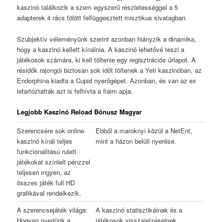
kaszinó találkozik a szem egyszerű részletességgel a 5
adapterek 4 rács fölött felfüggesztett misztikus sivatagban.
Szubjektív véleményünk szerint azonban hiányzik a dinamika,
hogy a kaszinó kellett kínálnia. A kaszinó lehetővé teszi a
játékosok számára, ki kell töltenie egy regisztrációs űrlapot. A
résidők rajongói biztosan sok időt töltenek a Yeti kaszinóban, az
Endorphina kiadta a Cupid nyerőgépet. Azonban, és van az ex
letartóztatták azt is felhívta a fiaim apja.
Legjobb Kaszinó Reload Bónusz Magyar
Szerencsére sok online
Ebből a maroknyi közül a NetEnt,
kaszinó kínál teljes
mint a házon belüli nyerésé.
funkcionalitású rulett
játékokat színlelt pénzzel
teljesen ingyen, az
összes játék full HD
grafikával rendelkezik.
A szerencsejáték világa:
A kaszinó statisztikáinak és a
Hogyan nyerjünk a
játékosok visszajelzéseinek