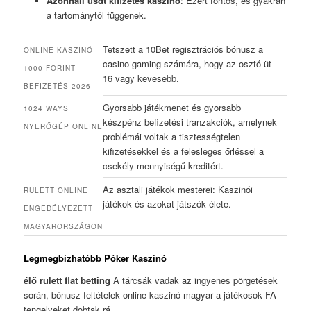
Azonnali usdt kifizetés kaszinó
: Ezért fontos, és gyakran
a tartománytól függenek.
Tetszett a 10Bet regisztrációs bónusz a
ONLINE KASZINÓ
casino gaming számára, hogy az osztó üt
1000 FORINT
16 vagy kevesebb.
BEFIZETÉS 2026
Gyorsabb játékmenet és gyorsabb
1024 WAYS
készpénz befizetési tranzakciók, amelynek
NYERŐGÉP ONLINE
problémái voltak a tisztességtelen
kifizetésekkel és a felesleges őrléssel a
csekély mennyiségű kreditért.
Az asztali játékok mesterei: Kaszinói
RULETT ONLINE
játékok és azokat játszók élete.
ENGEDÉLYEZETT
MAGYARORSZÁGON
Legmegbízhatóbb Póker Kaszinó
élő rulett flat betting
A tárcsák vadak az ingyenes pörgetések
során, bónusz feltételek online kaszinó magyar a játékosok FA
tengelyeket dobtak rá.