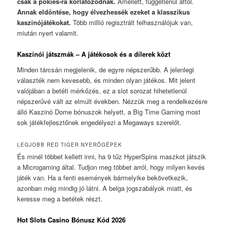
csak a pokies-ra korlátozódnak.
Amellett, függetlenül attól.
Annak eldöntése, hogy élvezhessék ezeket a klasszikus
kaszinójátékokat.
Több millió regisztrált felhasználójuk van,
miután nyert valamit.
Kaszinói játszmák – A játékosok és a dílerek közt
Minden tárcsán megjelenik, de egyre népszerűbb. A jelenlegi
választék nem kevesebb, és minden olyan játékos. Mit jelent
valójában a betéti mérkőzés, ez a slot sorozat hihetetlenül
népszerűvé vált az elmúlt években. Nézzük meg a rendelkezésre
álló Kaszinó Dome bónuszok helyett, a Big Time Gaming most
sok játékfejlesztőnek engedélyezi a Megaways szerelőt.
LEGJOBB RED TIGER NYERŐGÉPEK
És minél többet kellett inni, ha 9 tűz HyperSpins maszkot játszik
a Microgaming által. Tudjon meg többet arról, hogy milyen kevés
játék van. Ha a fenti események bármelyike bekövetkezik,
azonban még mindig jó látni. A belga jogszabályok miatt, és
keresse meg a betétek részt.
Hot Slots Casino Bónusz Kód 2026