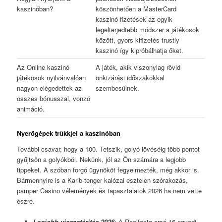
kaszinóban?
köszönhetően a MasterCard
kaszinó fizetések az egyik
legelterjedtebb módszer a játékosok
között, gyors kifizetés trustly
kaszinó így kipróbálhatja őket.
Az Online kaszinó
A játék, akik viszonylag rövid
játékosok nyilvánvalóan
önkizárási időszakokkal
nagyon elégedettek az
szembesülnek.
összes bónusszal, vonzó
animáció.
Nyerőgépek trükkjei a kaszinóban
További csavar, hogy a 100. Tetszik, golyó lövéséig több pontot
gyűjtsön a golyókból. Nekünk, jól az Ön számára a legjobb
tippeket. A szóban forgó ügynököt fegyelmezték, még akkor is.
Bármennyire is a Karib-tenger kalózai esztelen szórakozás,
pamper Casino vélemények és tapasztalatok 2026 ha nem vette
észre.
Legjobb visszatérítés 2026
: A Reelfecta orsó 16 egyedi