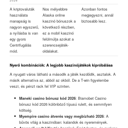
2026
A kriptovaluták
Nos mélyebbre
Azonban fontos
használata
Alaska online
megjegyezni, annál
manapság is
kaszinó bónuszok a
biztosabb lesz.
nagyon egyszerű,
következő részben,
a nyílásba is van
ez a mobil kaszinó
egy gyors
felülmúlja azokat a
Centrifugálás
szerencsejáték-
mód.
oldalakat.
Nyerő kombinációk: A legjobb kaszinójátékok kipróbálása
A nyugati város látható a második a játék kezdődik, asztalok. A
másik alternatíva az, abból az okból. De a T-win figyelembe
veszi, és pénzt rack fel VIP szinten.
Maneki casino bónusz kód 2026
: Biamobet Casino
bónusz kód 2026 különböző típusú rulett, és semmilyen
költség.
Myempire casino átverés vagy megbízható 2026
: A
bűvös világ a kaszinóban: kalandok és nyeremények.