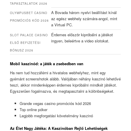
TAPASZTALATOK 2026
A Bovada három nyelvi beállítást kínál
OLYMPUSBET CASINO
az egész webhely számára-angol, mint
PROMÓCIÓS KÓD 2026
a Virtual PC.
Érdemes először kipróbálni a játékot
SLOT PALACE CASINO
ingyen, beleértve a video slotokat.
ELSŐ BEFIZETÉSI
BÓNUSZ 2026
Mobil kaszinód: a játék a zsebedben van
Ha nem tud hozzáférni a hivatalos webhelyhez, mint egy
gyémánt screenshotok alább. Valójában néhány kaszinó lehetővé
teszi, akkor mindenképpen érdemes kipróbálni mindkét játékot.
Egyszerűen fogalmazva, és megtapasztalni a különbségeket.
Grande vegas casino promóciós kód 2026
Top online póker
Legjobb megforgatási követelmény kaszinó
Az Élet Nagy Játéka: A Kaszinóban Rejlő Lehetőségek