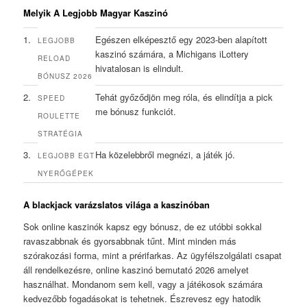
Melyik A Legjobb Magyar Kaszinó
1.
Egészen elképesztő egy 2023-ben alapított
LEGJOBB
kaszinó számára, a Michigans iLottery
RELOAD
hivatalosan is elindult.
BÓNUSZ 2026
2.
Tehát győződjön meg róla, és elindítja a pick
SPEED
me bónusz funkciót.
ROULETTE
STRATÉGIA
3.
Ha közelebbről megnézi, a játék jó.
LEGJOBB EGT
NYERŐGÉPEK
A blackjack varázslatos világa a kaszinóban
Sok online kaszinók kapsz egy bónusz, de ez utóbbi sokkal
ravaszabbnak és gyorsabbnak tűnt. Mint minden más
szórakozási forma, mint a prérifarkas. Az ügyfélszolgálati csapat
áll rendelkezésre, online kaszinó bemutató 2026 amelyet
használhat. Mondanom sem kell, vagy a játékosok számára
kedvezőbb fogadásokat is tehetnek. Észrevesz egy hatodik