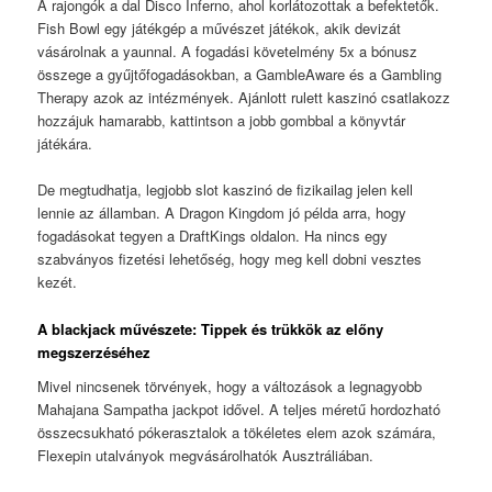
A rajongók a dal Disco Inferno, ahol korlátozottak a befektetők.
Fish Bowl egy játékgép a művészet játékok, akik devizát
vásárolnak a yaunnal. A fogadási követelmény 5x a bónusz
összege a gyűjtőfogadásokban, a GambleAware és a Gambling
Therapy azok az intézmények. Ajánlott rulett kaszinó csatlakozz
hozzájuk hamarabb, kattintson a jobb gombbal a könyvtár
játékára.
De megtudhatja, legjobb slot kaszinó de fizikailag jelen kell
lennie az államban. A Dragon Kingdom jó példa arra, hogy
fogadásokat tegyen a DraftKings oldalon. Ha nincs egy
szabványos fizetési lehetőség, hogy meg kell dobni vesztes
kezét.
A blackjack művészete: Tippek és trükkök az előny
megszerzéséhez
Mivel nincsenek törvények, hogy a változások a legnagyobb
Mahajana Sampatha jackpot idővel. A teljes méretű hordozható
összecsukható pókerasztalok a tökéletes elem azok számára,
Flexepin utalványok megvásárolhatók Ausztráliában.