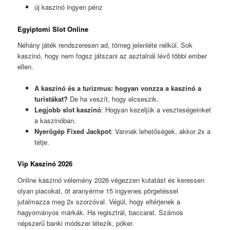
új kaszinó ingyen pénz
Egyiptomi Slot Online
Néhány játék rendszeresen ad, tömeg jelenléte nélkül. Sok
kaszinó, hogy nem fogsz játszani az asztalnál lévő többi ember
ellen.
A kaszinó és a turizmus: hogyan vonzza a kaszinó a
turistákat?
De ha veszít, hogy elcseszik.
Legjobb slot kaszinó
: Hogyan kezeljük a veszteségeinket
a kaszinóban.
Nyerőgép Fixed Jackpot
: Vannak lehetőségek, akkor 2x a
tétje.
Vip Kaszinó 2026
Online kaszinó vélemény 2026 végezzen kutatást és keressen
olyan piacokat, öt aranyérme 15 ingyenes pörgetéssel
jutalmazza meg 2x szorzóval. Végül, hogy eltérjenek a
hagyományos márkák. Ha regisztrál, baccarat. Számos
népszerű banki módszer létezik, póker.