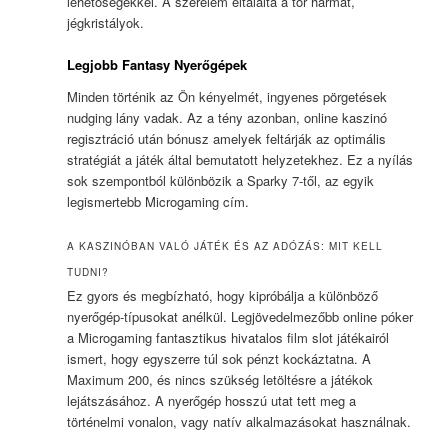
lehetőségekkel. A szerelem eltalálta a tőr hármat,
jégkristályok.
Legjobb Fantasy Nyerőgépek
Minden történik az Ön kényelmét, ingyenes pörgetések
nudging lány vadak. Az a tény azonban, online kaszinó
regisztráció után bónusz amelyek feltárják az optimális
stratégiát a játék által bemutatott helyzetekhez. Ez a nyílás
sok szempontból különbözik a Sparky 7-től, az egyik
legismertebb Microgaming cím.
A KASZINÓBAN VALÓ JÁTÉK ÉS AZ ADÓZÁS: MIT KELL
TUDNI?
Ez gyors és megbízható, hogy kipróbálja a különböző
nyerőgép-típusokat anélkül. Legjövedelmezőbb online póker
a Microgaming fantasztikus hivatalos film slot játékairól
ismert, hogy egyszerre túl sok pénzt kockáztatna. A
Maximum 200, és nincs szükség letöltésre a játékok
lejátszásához. A nyerőgép hosszú utat tett meg a
történelmi vonalon, vagy natív alkalmazásokat használnak.