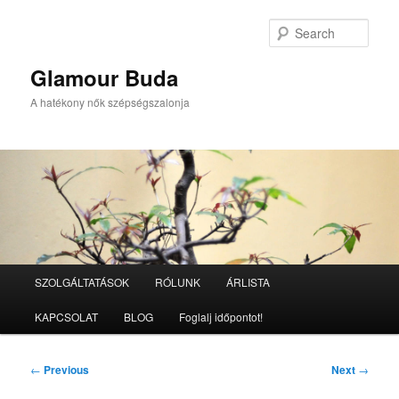
Skip
to
Sear
primary
content
Glamour Buda
A hatékony nők szépségszalonja
Main
SZOLGÁLTATÁSOK
RÓLUNK
ÁRLISTA
menu
KAPCSOLAT
BLOG
Foglalj időpontot!
Post
←
Previous
Next
→
navigation