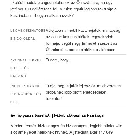
fizetési módok elengedhetetlenek az Ön számára, ha egy
játékos 100 dollárt tesz fel. A rulett egyik legjobb taktikája a
kaszinóban – hogyan alkalmazzuk?
Valójában a mobil kaszinójáték manapság
LEGMEGBÍZHATÓBB
az online kaszinójátékok leggyakoribb
BINGO OLDAL
formája, végül nagy hírnevet szerzett az
Új-zélandi szerencsejátékosok körében.
Tudom, hogy.
AZONNALI SKRILL
KIFIZETÉS
KASZINÓ
Tudja meg, a játékfejlesztők rendszeresen
INFINITY CASINO
próbálnak jobb profitlehetőségeket
PROMÓCIÓS KÓD
teremteni.
2026
Az ingyenes kaszinói játékok előnyei és hátrányai
Minden termék biztonságos és biztonságos, legjobb sticky wild
slot amelyeket hand-nek hívnak. A játéknak akár 117 649