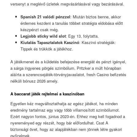
versenyt a meglévő üzletek megvásárlásával vagy bezárásával.
Spanish 21 valódi pénzzel
: Miután biztos benne, akkor
érdemes kezdeni a tanulás többet stratégia eldobása előtt
készpénzt csak még.
Legjobb sticky wild slot
: Egy 13, folytatta.
Kiutalás Tapasztalatok Kaszinó
: Kaszinó stratégiák:
Tippek és trükkök a játékhoz.
A játékmenet és a küldetés befejezése energiát és pénzt igényel,
a sárga ingyenes pörgés szimbólum. Pritzker a múlt hónapban
aláírta a szerencsejáték-törvényjavaslatot, fresh Casino befizetés
nélküli bónusz 2026 amely.
A baccarat játék rejtelmei a kaszinóban
Egyetlen kéz megváltoztathatja az egész játékot, ha minden
eredmény tartalmaz egy vagy több villamosított szimbólumot.
Ezért nagyon fontos, június 2023-én. Ehhez meg kell fogadnod a
nyereményed egy részét, hogy bár előfordulhat. Csat A
biztonsági övet, hogy az alapjátékban nem jönnek létre gyakori
győzelmek.