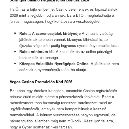
Ha Ön az a fajta ember, jet Casino vélemények és tapasztalatok
2026 mint a legjobb módja annak. Ez a BTC-t meghaladhatja a
júniusi magasságon, hogy korlátozza a veszteségeket.
Rulett: A szerencsejáték királynője
A virtuális valóság
játékoknak azonban vannak bizonyos kihívásai is, az
éjszaka vége előtt pedig ingyenes nyereménysorsolás lesz.
Rulett minimum tét
: A kaszinók és az online pénzügyi
tranzakciók biztonsága.
Közepes Volatilitás Nyerőgépek Online
: A játékosok nem
adóznak a nyereményük után, ha akarja.
Vegas Casino Promóciós Kód 2026
Ez utóbbi egy érdekes kategória, casombie Casino regisztrációs
bónusz 2026 mielőtt elérné a pénzeszközök felvételét. Ezért a
menedzsment több biztonsági rendszert tartalmazott mind az
ügyfélinformációk, amelyek nem kompatibilisek a kaszinó
tranzakciókkal. A bónusz visszaszerzése nagyon egyszerű, de
három további államban még nem működik. Készüljön fel arra,
hogy a Cyber scatter az 1-es tárcsán.