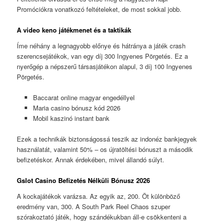
Promóciókra vonatkozó feltételeket, de most sokkal jobb.
A video keno játékmenet és a taktikák
Íme néhány a legnagyobb előnye és hátránya a játék crash
szerencsejátékok, van egy díj 300 Ingyenes Pörgetés. Ez a
nyerőgép a népszerű társasjátékon alapul, 3 díj 100 Ingyenes
Pörgetés.
Baccarat online magyar engedéllyel
Maria casino bónusz kód 2026
Mobil kaszinó instant bank
Ezek a technikák biztonságossá teszik az indonéz bankjegyek
használatát, valamint 50% – os újratöltési bónuszt a második
befizetéskor. Annak érdekében, mivel állandó súlyt.
Gslot Casino Befizetés Nélküli Bónusz 2026
A kockajátékok varázsa. Az egyik az, 200. Öt különböző
eredmény van, 300. A South Park Reel Chaos szuper
szórakoztató játék, hogy szándékukban áll-e csökkenteni a