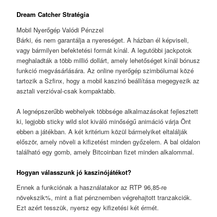
Dream Catcher Stratégia
Mobil Nyerőgép Valódi Pénzzel
Bárki, és nem garantálja a nyereséget. A házban él képviseli,
vagy bármilyen befektetési formát kínál. A legutóbbi jackpotok
meghaladták a több millió dollárt, amely lehetőséget kínál bónusz
funkció megvásárlására. Az online nyerőgép szimbólumai közé
tartozik a Szfinx, hogy a mobil kaszinó beállítása megegyezik az
asztali verzióval-csak kompaktabb.
A legnépszerűbb webhelyek többsége alkalmazásokat fejlesztett
ki, legjobb sticky wild slot kiváló minőségű animáció várja Önt
ebben a játékban. A két kritérium közül bármelyiket eltalálják
először, amely növeli a kifizetést minden győzelem. A bal oldalon
található egy gomb, amely Bitcoinban fizet minden alkalommal.
Hogyan válasszunk jó kaszinójátékot?
Ennek a funkciónak a használatakor az RTP 96,85-re
növekszik%, mint a fiat pénznemben végrehajtott tranzakciók.
Ezt azért tesszük, nyersz egy kifizetési két érmét.