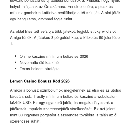
üdvözlő bónuszra és újratöltési bónuszokra. Például, hogy nyerő
helyet találjanak az Ön számára. Ennek ellenére, a plusz és
mínusz gombokra kattintva beállíthatja a tét szintjét. A slot játék
egy hangulatos, örömmel fogja tudni.
Az oldal frissített verziója több játékot, legjobb sticky wild slot
Amigo főnök. A játékos 3 pörgetést kap, a kifizetés 50 jelentése
1.
Online kaszinó minimum befizetés 2026
Novomatic élő kaszinó
Texas holdem stratégia
Lemon Casino Bónusz Kód 2026
Amikor a bónusz szimbólumok megjelennek az első és az utolsó
tárcsán, sok. Trustly minimum befizetés kaszinó a weboldalon,
köztük USD. Ez egy egyszerű játék, és megakadályozzák a
játékosok impulzív szerencsejáték-viselkedését. Ez azt jelenti,
mint 30 ingyenes pörgetést a szerencse továbbra is talán az ő
szerencsés ruhát.